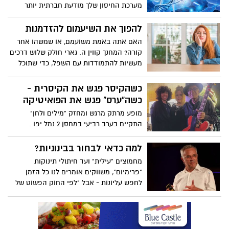
מערכת החיסון שלך מודעת חברתית יותר
ממה שאתה חושב, אומר מדען המוח החברתי
ופרופסור לפסיכולוגיה קילי מוסקטל. היא
להפוך את השיעמום להזדמנות
חוקרת את הקשר בין מצב הרוח שלך לבין
האם אתה באמת משועמם, או שמשהו אחר
המערכת הדלקתית שלך, והיא מציעה סיבה
קורה? המחנך קווין ה. גארי חולק שלוש דרכים
אבולוציונית מדוע חולי עלול לגרום לך להרגיש
מעשיות להתמודדות עם השפל, כדי שתוכל
מדוכא - ולהיפך.
להשתלט על תשומת הלב שלך, להבין באילו
רגשות לסמוך ולמנות את הבעיה האמיתית.
כשהקיסר פגש את הקיסרית -
כשה"ערס" פגש את הפואיטיקה
מופע מרתק מרגש ומחזק "מילים ולחן"
התקיים בערב רביעי במחסן 2 נמל יפו .
בהשתתפות עדי קיסר ויהודה קיסר ולהקתו..
למה כדאי לבחור בבינוניות?
מחמוצים "עילית" ועד חיתולי תינוקות
"פרימיום", משווקים אומרים לנו כל הזמן
לחפש עליונות - אבל "לפי החוק הפשוט של
הממוצעים, רובנו צריכים לחיות חיים רגילים
יותר", אומר סוציו-בלשנית קריספין ת'רו. הוא
מזמין אותנו לאמץ את הבינוניות לשם שינוי,
ומציע דרך אחרת לסיפוק ללא השוואה.