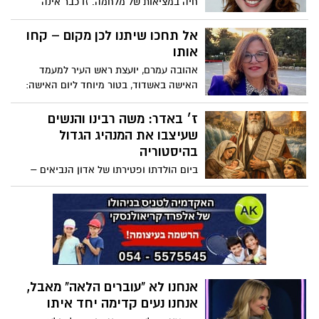
חיה במציאות של מלחמה. זו כבר אינה
"הסלמה", לא "סבב", לא אירוע נקודתי, אלא
שגרת חירום מתמשכת. אזעקות, טילים,
אל תחכו שיתנו לכן מקום – קחו
פגיעות ישירות בלב ערים. הציבור מתרגל,
אותו
המערכות מתרגלות, אך יש אוכלוסייה אחת
אהובה עמרם, יועצת ראש העיר למעמד
שלא יכולה להתרגל - ואין לה אפילו לאן לרוץ
האישה באשדוד, בטור מיוחד ליום האישה:
או יכולת לרוץ.
על נשים בחזית הלחימה והחברה הישראלית
ועל הצורך לממש את הפוטנציאל הנשי בכל
ז׳ באדר: משה רבינו והנשים
זירה של השפעה
שעיצבו את המנהיג הגדול
בהיסטוריה
ביום הולדתו ופטירתו של אדון הנביאים –
מבט על דמותו של המנהיג העניו שעמד מול
פרעה, ועל הנשים האמיצות שבלעדיהן לא
היה קם הגואל של עם ישראל.
אנחנו לא "עוברים הלאה" מאבל,
אנחנו נעים קדימה יחד איתו