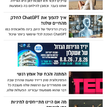
צריכים לזכור ולא לשכוח לאן היא הורידה
הישיבות תחת קמפיין שלימודים אלו הם אלו
הראש שלך, כמו גם כיצד לרתום את
אותנו בעבר. וכמובן להילחם בה באמצעות
ששומרים על עם ישראל מלהתקיים
הפטפוטים כדי להתגבר על הספק, לשפר את
אמונה. אמונה בעצמנו
המיקוד שלך ולשנות את הרווחה שלך.
איך להפוך את ChatGPT לחלק
מהחיים שלנו?
בעידן הדיגיטלי של היום, בינה מלאכותית כמו
ChatGPT הופכת לכלי שימושי ביותר שיכול
לשפר את חיי היומיום שלנו. בין אם מדובר
בסיוע בלימודים, תכנון משימות, יצירת תוכן,
פתרון בעיות טכניות או אפילו שיחה קלילה –
ChatGPT כאן כדי לעזור. במאמר זה נבחן
כיצד ניתן לשלב את ChatGPT בחיי היומיום
וכיצד לפנות אליו בצורה שתביא לתשובות
המדויקות והיעילות ביותר.
המתנה והכח של אומץ רגשי
הפסיכולוגית סוזן דייויד טוענת שהדרך שבה
אנו מתמודדים עם הרגשות שלנו מעצבת כל
דבר שהוא משמעותי עבורינו: הפעולות שלנו,
הקריירות שלנו, מערכות היחסים, בריאות
ואושר. בהרצאה המרגשת, ההומוריסטית
מה אם היינו מתייחסים למיניות
ואולי אפילו משנת-חיים הזו, היא מאתגרת את