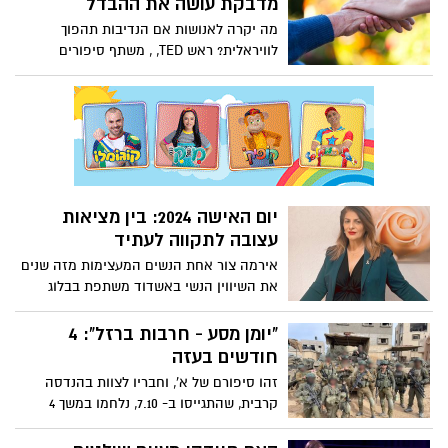
מדבקת עושה את ההבדל
מה יקרה לאנושות אם הנדיבות תהפוך
לוויראלית? ראש TED, , משתף סיפורים
טרנספורמטיביים מרחבי העולם, מתאר מדוע
הגיע הזמן שהאינטרנט יבין את כוחו להטעין
מעשי חסד קטנים, לשנות חיים בקנה מידה
שלא חווה מעולם. למדו כיצד לטפח הלך רוח
נדיב - עם או בלי לתת כסף - וקבלו השראה
עם כלים להגברת ההשפעה שלכם. "תהיו
אמיצים. תנו מה שאתם יכולים, ואז תהיו
יום האישה 2024: בין מציאות
מופתעים לחלוטין ממה שקורה אחר כך",
עצובה לתקווה לעתיד
אומר אנדרסון.
אירמה צור אחת הנשים המעצימות מזה שנים
את השיווין הנשי באשדוד משתפת בבלוג
מרגש על הרהורים ביום האישה הבינאלומי
שחל היום בצל המציאות המורכבת כש19 נשים
"יומן מסע - חרבות ברזל": 4
נמצאות בשבי החמאס.
חודשים בעזה
זהו סיפורם של א', וחבריו לצוות בהנדסה
קרבית, שהתגייסו ב- 7.10, נלחמו במשך 4
חודשים ברצועת עזה, מתוכם חודשיים בח'אן
יונס והשתחררו בימים אלו. בלוג אישי שמתאר