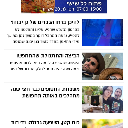
להיכן ברחו הגברים של גן יבנה?
בסרטון מזעזע שהגיע אלינו והחלטנו לא
להפיץ, נראה המחבל דוקר במשך זמן ממושך
מידי מתאמן בחדר כושר בגן יבנה שמנסה
להיאבק עימו בזמן שכולם נעלמו כלא היו.
קשה להאשים את מי שהאוטומט שלו הוא
הביצה והתרנגולת שהתחפשו
לברוח - אבל לזנק לסייע לאדם שנדקר,
האישה שהזכירה לי מה היא ילדות אמיתית
להציל את הסביבה שלך, את הבית שלך, זה
וכמה שזה יהיה חסר לחלק מהדור של היום
שריר של הלב, שריר שצריך לעבוד עליו יותר
מעל השריר המתנפח. למרות שאנו מצפים
לתגובות קשות, הנושא חשוב מכדי שנתעלם
משפחת החטופים כבר חצי שנה
ממנו
מתהלכים באותה תחפושת
כוח קטן, השפעה גדולה: נדיבות