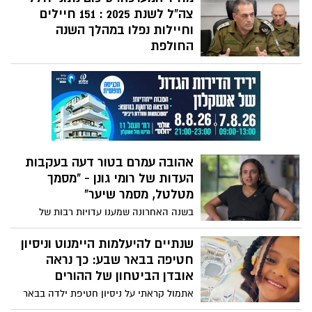
צה"ל לשנת 2025 : 151 חיילים
וחיילות נפלו במהלך השנה
החולפת
אגף כוח האדם פרסם את הנתונים השנתיים:
151 חיילים וחיילות נפלו במהלך השנה
החולפת, רובם בפעילות מבצעית. בצה"ל
שמים דגש מיוחד על המענה הנפשי ועל
המאבק בתופעת האובדנות בקרב המשרתים.
אהובה עמרם בטור דעה בעקבות
העדות של רומי גונן - "מסמך
מטלטל, מסמר שיער"
בשנה האחרונה שמענו עדויות רבות של
חטופות וחטופים שחזרו מהשבי בעזה. סיפורי
הישרדות קשים, רגעים בלתי נתפסים של
שנתיים להיעלמות היימנוט וניסיון
אכזריות חסרת צלם אנוש. נדמה שכבר
חטיפה בבאר שבע: כך נראה
נחשפנו להכול. ואז מגיעה העדות של רומי גונן
אובדן הביטחון של ההורים
אתמול קראתי על ניסיון חטיפת ילדה בבאר
שבע. לכאורה, המקרה הסתיים בלי פגיעה,