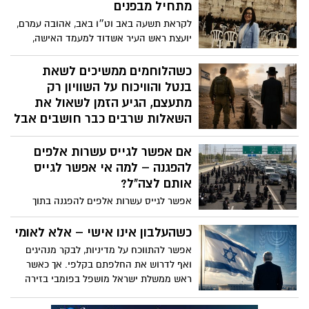
מתחיל מבפנים
לפעמים, אבל אנחנו לא חייבים להישבר יחד
איתו.
לקראת תשעה באב וט״ו באב, אהובה עמרם,
יועצת ראש העיר אשדוד למעמד האישה,
בטור מיוחד על הלקחים מהחורבן, הסכנות
שבפילוג בחברה הישראלית והבחירה
כשהלוחמים ממשיכים לשאת
באחדות, בערבות הדדית ובתקווה לעתיד
בנטל והוויכוח על השוויון רק
משותף
מתעצם, הגיע הזמן לשאול את
השאלות שרבים כבר חושבים אבל
חוששים לומר בקול
אם אפשר לגייס עשרות אלפים
בשנים האחרונות, וביתר שאת מאז 7
להפגנה – למה אי אפשר לגייס
באוקטובר, אני מרגישה שיותר ויותר ישראלים
מסתובבים עם שאלות קשות שהם כבר
אותם לצה"ל?
חוששים לומר בקול. אחרי אותו יום נורא, שבו
אפשר לגייס עשרות אלפים להפגנה בתוך
מחבלי חמאס רצחו, חטפו ופצעו אזרחים רק
שעות, להישמע להוראות, להתארגן ולפעול
משום שהם ישראלים ויהודים, נדמה היה
במשמעת מלאה. אבל כשמדובר בהגנה על
כשהעלבון אינו אישי – אלא לאומי
שהאסון יחזיר אותנו לערבות הדדית ולתחושת
המדינה, פתאום מספרים לנו שהם לא
אפשר להתווכח על מדיניות, לבקר מנהיגים
גורל משותף. אבל ככל שחולף הזמן, הוויכוחים
מתאימים למסגרת. איזה מסר זה מעביר
ואף לדרוש את החלפתם בקלפי. אך כאשר
סביב השוויון בנטל, הפטור מגיוס, תקציבי
לציבור? לילדים שלנו? שכולם שווים, אבל יש
ראש ממשלת ישראל מושפל בפומבי בזירה
הישיבות, נטל המס, קמפיינים ייעודיים
כאלה ששווים יותר? שהאחריות משותפת,
הבינלאומית, הפגיעה אינה רק באדם עצמו –
למגזרים מסוימים והמחאות נגד גיוס בני
אבל רק לחלק מהעם? החלוקה ל"אנחנו
אלא גם בכבודה של המדינה שהוא מייצג. בין