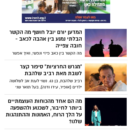
המדען יורם יובל חושף מה הקשר
הבלתי נמנע בין אהבה לכאב -
חובה צפייה
מה הקשר בין כאב פיזי ונפשי, ואיך אפשר
להקל על שניהם? הרצאתו של המדען יורם
יובל חושפת כיצד חוויות האהבה, האובדן
"מגרש החרציות" סיפור קצר
והכאב שלך שלובות זה בזה. יובל שופך אור
לשבת מאת רביב שלהבת
על התפקיד המפתיע של האנדורפינים
רביב שלהבת, בן 63. נשוי לענת אב לשלושה
והקולטנים לאופיואידים במוח שלך כדי להקל
ילדים (אופיר, עידו ודנה), בעל תואר שני
על סבל פיזי ורגשי - ומראה כיצד הקשר הזה
בחינוך, מורה ורכז הספורט במקיף ז' ומורה
יכול לסלול את הדרך לטיפולים חדשים עבור
בבית הספר "גוונים" לחינוך מיוחד משתף את
מה הם אחד מהכוחות העוצמתיים
בריאות הנפש ורווחה.
אשדוד נט בסיפור קצר לשבת פרי עטו "מגרש
ביותר לחיבור, לשכנוע ולהשפעה
החרציות"
על הלך הרוח, האמונות וההתנהגות
שלנו?
מאז ומעולם סיפורים כישפו אותנו, מציתים