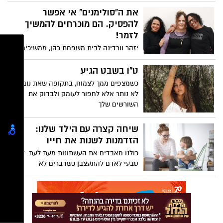
עצבנות, מכריעים או פשוט מבלבלים. אז מה
את ה"סולימנים" אי אפשר
מונע מאיתנו להפוך את הטעויות שלנו
להפסיק. הם מוכרחים להמשיך
לשליטה? חקור את המכשולים הגדולים ביותר
לזמר!
של למידה מכישלון, וכיצד לטפח חשיבה
יזהר וורדינה לבית משפחת כהן, ממשיכים את
צמיחה. בימוי לואיז סטוקלר, קריינות של
מסורת השירה של הוריהם סולימאן הגדול (
אלכסנדרה פנצר.
שלמה) ושרה כהן. אליהם הצטרף הנכד קשת
ט"ו בשבט הגיע
בן זאב במופע "הסולימנים", שהתקיים ביום
כשמצפים ממך לצמוח, בתקופה שאת נובלת,
שלישי השבוע במשכן לאומנויות הבמה בבאר
לא נותר אלא לחפור לעומק ולבדוק את
שבע
השורשים שלך
שיחה קצרה עם הילד שלנו:
הזדמנות לשנות את חייו
כולנו מאבדים את העשתונות מעת לעת. זה
טבעי לאדם להתעצבן כשדברים לא
מסתדרים. עם זאת, כאשר מוקד הזעם שלך
הוא הילד שלך, ההשלכות יכולות להיות
הרסניות. הפסיכולוגית הקלינית והלוחשת
להורות ידועה בקי קנדי ​​מציעה עצות מעשיות
שיעזרו להורים לנהל את האשמה והבושה של