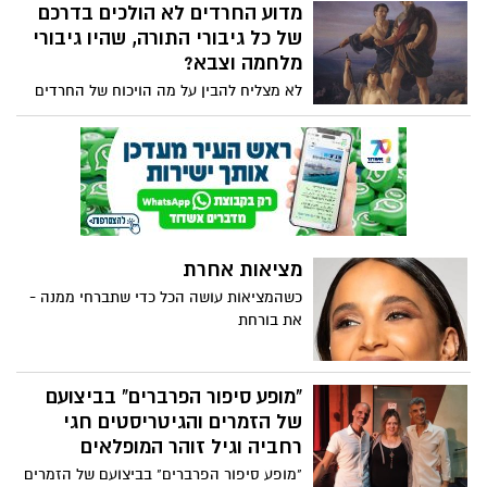
מדוע החרדים לא הולכים בדרכם
את הדמיון ומובילים למחוזות רחוקים. ד"ר
קלי ד. פרקר, מומחית לתקשורת, מסבירה
של כל גיבורי התורה, שהיו גיבורי
שסיפורים הם הרבה יותר ממדיום בידורי: "הם
מלחמה וצבא?
אחד מהכוחות העוצמתיים ביותר לחיבור,
לא מצליח להבין על מה הויכוח של החרדים
לשכנוע ולהשפעה על הלך הרוח, האמונות
נגד גיוס בני הישובות.... הרי ספר הספרים
וההתנהגות שלנו". בהרצאת TED שלה, פרקר
הקדוש, רווי סיפורי גבורה, אומץ לב וחירוף
מציגה את שלושת כללי הזהב שלה לרקיחת
נפש. על עשרות ואף מאות מלכים, שרי צבא,
סיפור מרתק: "המרדף", "התמונה" ו"ההצעה".
נביאים ושופטים שנלחמו בשדות הקטל
כללים אלה מקנים לסיפור בולטות וזכירות,
והקרב של ארץ כנען, למען עם ישראל והם
ומגבירים את הסיכויים לשיתוף פעולה מצד
מוזכרים בהערצה בתנך:
המאזינים.
מציאות אחרת
כשהמציאות עושה הכל כדי שתברחי ממנה -
את בורחת
"מופע סיפור הפרברים" בביצועם
של הזמרים והגיטריסטים חגי
רחביה וגיל זוהר המופלאים
"מופע סיפור הפרברים" בביצועם של הזמרים