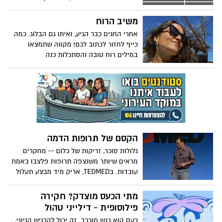
של מכניקה קוונטית, בשונה לגמרי מעצמים
בסדר גודל אנושי. בניסוי פורץ דרך, ארון
משיב הרוח
או'קונל טישטש הבחנה זו בכך שיצר עצם
אחרי החגים כבר הגיע, ואיתו גם הבלוג. כמה
הנראה לעין בלתי-מזויינת, אבל הנמצא באופן
כייף לחזור לכתוב לכם! מקווה שתמצאו
מוכח בשני מקומות בו-זמנית. בהרצאה זו,
במילים רוח טובה והסתכלות כנה
הוא מציע דרך מעוררת-עניין ומסקרנת לחשוב
על הנושא.
הקסם של תרופות הדמה
גלולות סוכר, זריקות של כלום -- מחקרים
מראים שיותר משנצפה תרופות פלצבו באמת
עובדות. בTEDMED, אריק מיד מבצע תעלול
שיוכיח שאפילו כשאתם יודעים שמשהו אינו
אמיתי, עדיין תוכלו להגיב אליו בעוצמה.
מתי הכעס מוצדק? חקירה
(אזהרה: שיחה זו אינה מתאימה לצופים אשר
פילוסופית - דילייני טהול
מחטים או דם מפריעים להם.)
כעס הוא רגש מורכב. זה יכול להרגיש הגיוני,