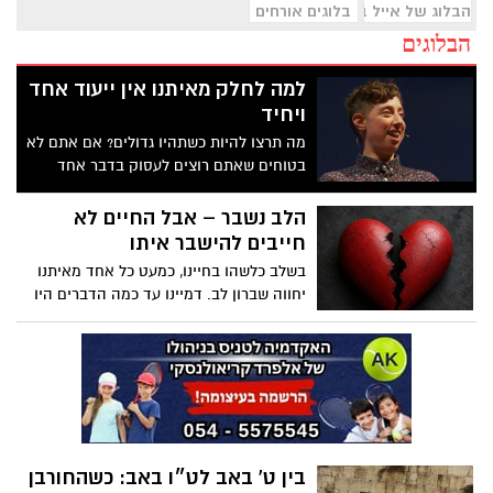
הבלוג של אייל בן שמחון
בלוגים אורחים
הבלוגים
למה לחלק מאיתנו אין ייעוד אחד
ויחיד
מה תרצו להיות כשתהיו גדולים? אם אתם לא
בטוחים שאתם רוצים לעסוק בדבר אחד
בלבד למשך כל חייכם – אתם ממש לא לבד.
בהרצאה מעוררת מחשבה זו, הסופרת
הלב נשבר – אבל החיים לא
והאמנית אמילי וופניק מתארת אנשים שהיא
חייבים להישבר איתו
מכנה "רבי־פוטנציאל" (Multipotentialites) –
בשלב כלשהו בחיינו, כמעט כל אחד מאיתנו
אנשים בעלי מגוון רחב של תחומי עניין,
יחווה שברון לב. דמיינו עד כמה הדברים היו
כישורים ועיסוקים שונים לאורך חייהם, במקום
יכולים להיות שונים אילו היינו מעניקים יותר
להתמקד בקריירה אחת בלבד. האם גם אתם
תשומת לב לכאב הרגשי הייחודי הזה.
כאלה?
הפסיכולוג גיא וינץ' מסביר כי ההחלמה
משברון לב מתחילה בהחלטה מודעת להילחם
בדחף הטבעי שלנו לייפות את העבר ולחפש
תשובות שפשוט אינן קיימות. הוא מציע ארגז
כלים מעשי שיעזור לנו, בהדרגה, להשתחרר
בין ט' באב לט״ו באב: כשהחורבן
מהכאב ולהמשיך הלאה. הלב שלנו אולי נשבר