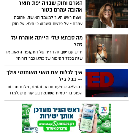
מדגים את מה שניתן לעשות בכדי לדבר דיבור
האו"ם וחוק שבויה יפת תואר -
חזק החל מכמה תרגילי קול יעילים וכלה
אהובה עמרם בטור
בטיפים על איך לדבר באמפתיה. הרצאה
יועצת ראש העיר למעמד האישה, אהובה
שאולי תעזור לעולם להישמע נפלא יותר.
עמרם - על פרשת השבוע כי תצא, על חוק
שבויה יפת תואר והקשר להחלטות האו"ם
האחרונות
מה סבתא שלי הייתה אומרת על
זה?
חדש עם ישן, זה הריח של התקופה הזאת. או
שזה בכלל הסיפור של כולנו כבר דורות?
איך לגלות את האני האותנטי שלך
-- בכל גיל
בהרצאה שופעת חכמה והומור, מלכת תרבות
הפופ בווי סמית משתפת בשיעורים שנלמדו
בדרך הקשה, על אותנטיות, ביטחון, הצלחה
בוגרת ולמה, אם תעשו את העבודה, "החיים
טובים יותר מאוחר יותר".