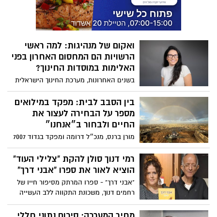
הדברים הללו נאמרים דווקא לאחר ה־7
באוקטובר, תקופה שבה גבורתן של חיילות
ולוחמות נחשפה במלוא עוצמתה בשדה
הקרב, באוויר, בים וביבשה
ואקום של מנהיגות: למה ראשי
הרשויות הם המחסום האחרון בפני
האלימות במוסדות החינוך?
בשנים האחרונות, מערכת החינוך הישראלית
מזכירה תאגיד ענק שנמצא בסחרור. בזמן
שהשלטון המרכזי בירושלים עסוק בכיבוי
בין הסבב לבית: מפקד במילואים
שריפות פוליטיות ובבירוקרטיה מכבידה,
מספר על הבחירה לעצור את
השטח - וליתר דיוק, התיכונים שלנו - הופך
החיים ולבחור ב״אנחנו״
לשטח הפקר. האלימות הגואה והאקלים
מורן ברנס, מנכ״ל דרומה ומפקד בגדוד 7007
הבית-ספרי המידרדר הם לא "בעיה חינוכית"
בחטיבת ירושלים, משתף במסע האישי של
גרידא; הם כשל אסטרטגי בניהול המרחב
סבב מילואים שישי על הוויתור, האחווה,
רמי דנוך סולן להקת "צלילי העוד"
הציבורי.
העייפות והגאווה, ועל התקווה לימים בטוחים
הוציא לאור את ספרו "אבני דרך"
יותר
"אבני דרך" - ספרו המרתק מסיפור חייו של
רחמים דנוך, משכונת התקווה ללב העשייה
בתרבות הישראלית
מחיר המערכה: סיכום נתוני חללי