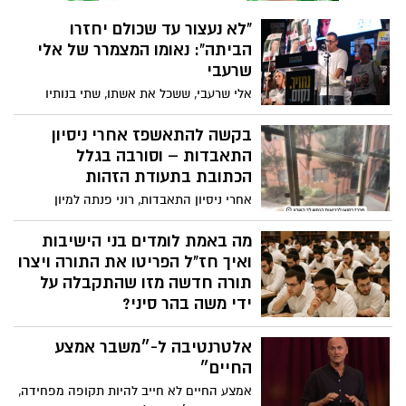
"לא נעצור עד שכולם יחזרו
הביתה": נאומו המצמרר של אלי
שרעבי
אלי שרעבי, ששכל את אשתו, שתי בנותיו
וגופת אחיו שנמצאת עדין בשבי, נשא דברים
נוקבים בכיכר: "אני עומד כאן כאלמן, אב
בקשה להתאשפז אחרי ניסיון
שכול, אזרח – ולא אנוח עד שהאחרון מבין
התאבדות – וסורבה בגלל
החטופים ישוב. זה לא עניין פוליטי, זו שאלה
הכתובת בתעודת הזהות
של לב, של מוסר ושל מדינה שלא מפקירה את
אחרי ניסיון התאבדות, רוני פנתה למיון
אנשיה".
פסיכיאטרי בלב השרון בבקשה להשגחה – אך
סורבה בשל כתובת מגורים. היא נשלחה
מה באמת לומדים בני הישיבות
בחזרה למוסד שבו חוותה פגיעות מיניות, כי
ואיך חז"ל הפריטו את התורה ויצרו
"כך קובעים הנהלים". כך היא כותבת בפוסט
תורה חדשה מזו שהתקבלה על
מטלטל :
ידי משה בהר סיני?
חז"ל הפריטו את התורה, שינו אותה, פסקו
אלטרנטיבה ל-״משבר אמצע
אין ספור חוקים חדשים שקיומם או אי קיומם
עושים את כל ההבדל בין מי שמוגדרים
החיים״
כחילונים, דתיים או חרדים. באיזו זכות הם
אמצע החיים לא חייב להיות תקופה מפחידה,
שינו את התורה? הרי שמשה רבנו שהביא את