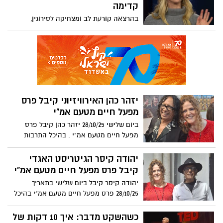
והותירה חותם עמוק בלבו ובחיי הסביבה
קדימה
כולה.
בהרצאה קורעת לב ומצחיקה לסירוגין,
הסופרת והפודקאסטרית נורה מק'אינרני
משתפת בחוכמתה שרכשה בעמל רב על חיים
ומוות. גישתה הכנה למשהו שישפיע, בואו
נודה בזה, על כולנו, משחררת כאחד, ומרגשת.
ובעיקר, היא מעודדת אותנו לשנות את אופן
הגישה שלנו לאבל. "אדם מתאבל יצחק שוב
ויחייך שוב", היא אומרת. "הוא יתקדם. אבל
יזהר כהן האירוויזיוני קיבל פרס
זה לא אומר שהוא המשיך הלאה".
מפעל חיים מטעם אמ"י
ביום שלישי 28/10/25 יזהר כהן קיבל פרס
מפעל חיים מטעם אמ"י . בהיכל התרבות
פתח תקווה.
יהודה קיסר הגיטריסט האגדי
קיבל פרס מפעל חיים מטעם אמ"י
יהודה קיסר קיבל ביום שלישי בתאריך
28/10/25 פרס מפעל חיים מטעם אמ"י בהיכל
התרבות בפתח-תקווה
כשהשקט מדבר: איך 10 דקות של