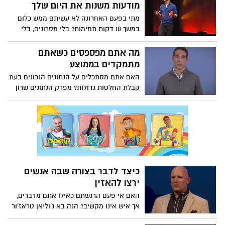
מודעות משנות את היום שלך
מתי בפעם האחרונה לא עשיתם ממש כלום
במשך 10 דקות תמימות? בלי מסרונים, בלי
לדבר ואפילו בלי לחשוב? המומחה למודעות
אנדי פאדיקומב מתאר את גורם השינוי
מה אתם מפספסים כשאתם
שעושה בדיוק את זה: ריענון המוח למשך 10
מתמקדים בממוצע
דקות ביום, פשוט להיות מודעים ולחוות את
האם אתם מסתכלים על הנתונים הנכונים בעת
הרגע הנוכחי (אין צורך בקטורת ובישיבה על
קבלת החלטות גדולות? מפרק הנתונים שרון
הרצפה בתנוחות משונות).
זיקרמן מאתגר את ההסתמכות שלנו על
ממוצעים, ומראה כיצד הם יכולים להטעות -
במיוחד ברגעים משני חיים. על ידי חשיבה
מחודשת על האופן שבו אנו מפרשים נתונים,
הוא חושף גישה חכמה יותר להערכת סיכונים
וביצוע בחירות טובות יותר.
כיצד לדבר בצורה שבה אנשים
ירצו להאזין
האם אי פעם הרגשתם כאילו אתם מדברים,
אך איש אינו מקשיב? הנה בא ג'וליאן טראז'ור
לעזור. בהרצאה המועילה הזו, המומחה לצליל