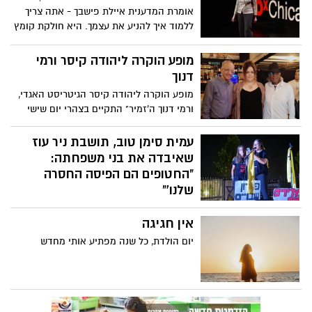
אומרת המדענית איילת פישבך - אתה צריך
ללמוד איך להניע את עצמך. היא חולקת קומץ
טיפים המגובים ב-20 שנות מחקר מוטיבציה,
ומציעה חוכמה פשוטה להפליא כיצד לייעל
מופע הוקרה ליהודה קיסר ורמי
את המטרות שלך, להגדיר את עצמך להצלחה
דנוך
ולהימנע מהקריאות המפתות של דחיינות.
מופע הוקרה ליהודה קיסר הגיטריסט האגדי,
ורמי דנוך ה'זמיר" התקיים בצהרי יום שישי
בתל אביב - מבית היוצר של אקו"ם. היה
מרגש
עמית סימן טוב, תושבת ניר עוז
שאיבדה את בני משפחתה:
"החטופים הם הפיסה החסרה
שלנו'"
אמש בעצרת להחזרת החטופים בכרמי גת,
אין חגיגה
עמית סימן טוב, שאיבדה בני משפחה בטבח
בניר עוז, משתפת בכאב ובזעקה להחזרת
יום הולדת, כל שנה מפתיע אותי מחדש
החטופים. "כל אחד מהם הוא פיסה מאיתנו,
והשבתם תחזיר לנו את השלם שנשבר".