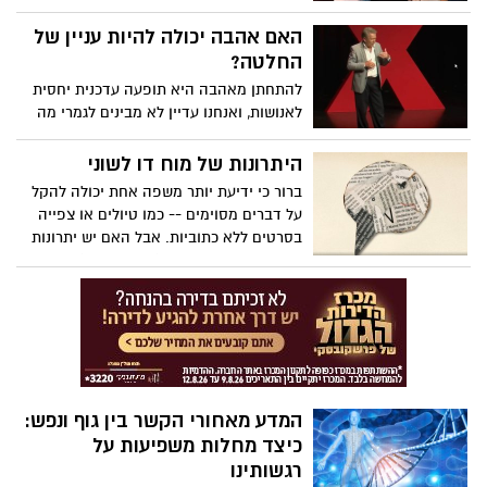
והגיטריסטים חגי רחביה וגיל זוהר המופלאים
והמרגשים, התקיים ביום רביעי האחרון
האם אהבה יכולה להיות עניין של
באודיטריום באר טוביה
החלטה?
להתחתן מאהבה היא תופעה עדכנית יחסית
לאנושות, ואנחנו עדיין לא מבינים לגמרי מה
המשמעות של בניית מערכות יחסים מוצלחות,
אומר הסופר והפסיכיאטר ג'ורג' בלייר-ווסט.
היתרונות של מוח דו לשוני
מתוך ניסיונו הרב בעבודה עם זוגות, הוא חולק
ברור כי ידיעת יותר משפה אחת יכולה להקל
ארבע שאלות שכל זוג צריך לשאול את עצמו
על דברים מסוימים -- כמו טיולים או צפייה
לפני שקושר את הקשר - ומדגיש ממצאים
בסרטים ללא כתוביות. אבל האם יש יתרונות
מפתיעים לגבי האופן שבו הנישואים מתחילים
נוספים למוח דו-לשוני (או רב-לשוני)?
משפיעים אם הם יסתיימו.
המחנכת מיה נקמולי מפרטת את שלושת סוגי
המוחות הדו-לשוניים ומראה כיצד ידיעת יותר
משפה אחת שומרת על המוח שלך בריא,
מורכב ומעורב באופן פעיל. (בימוי TED-Ed,
קריין של פן-פן חן)
המדע מאחורי הקשר בין גוף ונפש:
כיצד מחלות משפיעות על
רגשותינו