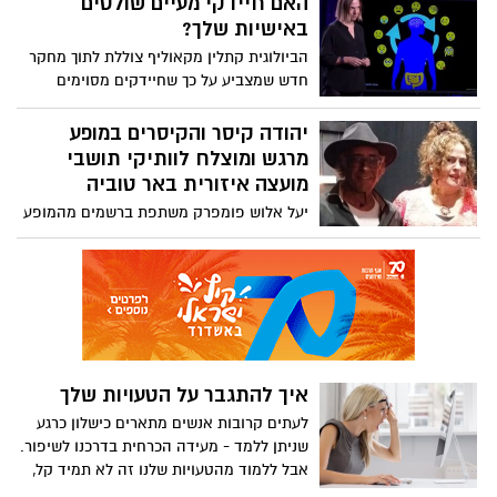
האם חיידקי מעיים שולטים
מציאות יומיומית מורכבת, אירועים מטלטלים
באישיות שלך?
וחברים שלא יחזרו. שמות הלוחמים שונו. חלק
הביולוגית קתלין מקאוליף צוללת לתוך מחקר
קטן מהאירועים מובא לפניכם על קצה
חדש שמצביע על כך שחיידקים מסוימים
המזלג. צפו בתמונות שצולמו מלב הרצועה
במעיים שלך יכולים להשפיע על חלקים
בזמן אמת.
עיקריים של מי שאתה, מהאישיות שלך ועד
יהודה קיסר והקיסרים במופע
להפרעות נוירולוגיות משנות חיים. למד עוד על
מרגש ומוצלח לוותיקי תושבי
האופן שבו המדע המתפתח הזה יכול לשנות
מועצה איזורית באר טוביה
את האופן שבו אנו מטפלים במחלות - וגלה
יעל אלוש פומפרק משתפת ברשמים מהמופע
את ההשפעה של האיפור המיקרוביאלי
של יהודה קיסר והקיסרים בבאר טוביה - היה
הפנימי שלך על מצב הרוח, המשקל שלך ועוד.
מלהיב ומרגש
איך להתגבר על הטעויות שלך
לעתים קרובות אנשים מתארים כישלון כרגע
שניתן ללמד - מעידה הכרחית בדרכנו לשיפור.
אבל ללמוד מהטעויות שלנו זה לא תמיד קל,
במיוחד כשהכישלונות האלה מעוררים