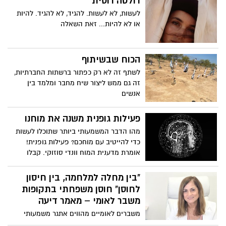
רולטה רוסית
לעשות, לא לעשות. להגיד, לא להגיד. להיות
או לא להיות... זאת השאלה
הכוח שבשיתוף
לשתף זה לא רק כפתור ברשתות החברתיות,
זה גם ממש ליצור שיח מחבר ומלמד בין
אנשים
פעילות גופנית משנה את מוחנו
מהו הדבר המשמעותי ביותר שתוכלו לעשות
כדי להייטיב עם מוחכם? פעילות גופנית!
אומרת מדענית המוח וונדי סוזוקי. קבלו
השראה ללכת לחדר הכושר בעקבות הדיון של
סוזוקי ברקע המדעי שמאחורי הגילוי שאימון
"בין מחלה למלחמה, בין חיסון
גופני משפר את מצב הרוח, את הזכרון, ומגן
לחוסן" חוסן משפחתי בתקופות
על מוחנו מפני מחלות ניווניות של המוח כגון
משבר לאומי – מאמר דיעה
אלצהיימר.
משברים לאומיים מהווים אתגר משמעותי
לחוסן המשפחתי. בחמש השנים האחרונות