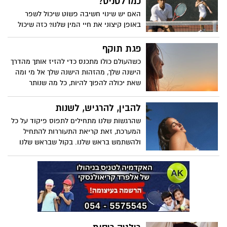
כמו לטניס?
החברה שמקדשת חיוביות על פני אמת,
האם יש שינוי חשיבה פשוט שיכול לשפר
ומדברת על האסטרטגיות העוצמתיות של
באופן קיצוני את חיי המין שלנו? כזה שיכול
גמישות רגשית. הרצה הראויה לשיתוף.
ליישם את הנסיבות, הניסיון או העדפותינו
אשר יהיו? כֵּן! מאמנת הסקס רות רמזי חולקת
פגת תוקף
את השינוי הזה, ואיך ההשלכות שלו הרבה
כשהעולם כולו מתכנס כדי להזיז אותך מהדרך
מעבר להגברת ההנאה שלנו. רות רמזי היא
הישנה שלך, מהזהות הישנה שלך אל מי ומה
מחנכת ומאמנת מינית למבוגרים. היא עוזרת
שאת יכולה להפוך להיות, כל מה שנותר
לאנשים להבין מי הם מבחינה מינית, איך הגוף
לעשות זה להמשיך לנסוע
והנפש שלהם עובדים, מה הם צריכים ומה הם
להבין, להרגיש, לשנות
רוצים, ואיך לתקשר את זה. הסגנון שלה
אופטימי, נטול בושה ומוביל עונג.
שהרגשות שלנו מתחילים לתפוס פיקוד על כל
המערכת, זאת קריאת התעוררות להתחיל
ולהשתמש בראש שלנו. בקול שבראש שלנו