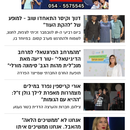
הנשיא יפטור אותו ממשפטו, הוא יואיל בטובו
נותרים עמוקים ומושרשים. מאמרו של דוד
לעצור את מסע ההרס של מערכות החוק
שליט "אנחנו המטרידים", מצליח לחשוף
והתקשורת,
באומץ נדיר את אותה שכבה חבויה של
דנוך וקיסר התאחדו שוב - למופע
אחריות גברית קולקטיבית, ומציב בפנינו
של "להקת העוד"
מראה נוקבת: האלימות אינה רק מעשה
קיצוני של בודדים, היא מערכת חברתית
ביום רביעי ה-19 לנובמבר זכיתי לצפות, לחגוג,
שלמה, רוויה נורמות של כוח, שליטה ושתיקה.
לשמוח ולהתרגש מערב קסום. במיוחד בו,
הופיעו הזמר רמי דנוך הסולן המופלא ומקים
"להקת העוד" והגיטריסט האגדי יהודה קיסר
"מהמרחב הפרונטאלי למרחב
על במה אחת במועדון הוואנה קלאב בתל
הדיגיטאלי" -טור דיעה מאת
אביב.
מנכ"לית מהות הגב' סימונה מורלי"
תופעת החרם החברתי שמייצר הפרדה
חברתית ובידוד, זוכה בשנים האחרונות ובצדק
רב להד תקשורתי, לתשומת לב מחקרית,
אורי קריספין נפרד במילים
להעלאה למודעות ולתכניות שונות ומגוונות
מצמררות מאפרת לילך גולן ז"ל:
במטרה לצמצם אותה ולתת לה מענה הולם
"ההיא עם הגומות"
בחברה. אבל למעשה תופעה זו, חלה
צילום, חברות והערצה הדדית בטור געגוע
בתרבויות האנושיות מאז ומתמיד.
מרגש מספר קריספין על המפגש הראשון, על
החיוך שלא כבה, ועל מורשתה של אפרת לילך
אנחנו לא "ממשיכים הלאה"
גולן תושבת אשדוד שנפטרה ממחלה קשה
מהאבל. אנחנו ממשיכים איתו