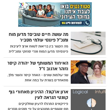
התמודדה החברה הישראלית, ועודנה
מתמודדת, עם שני משברים לאומיים
משמעותיים: מגפת הקורונה (2020-2022)
ומלחמת חרבות ברזל (2023-2024) שטרם
הסתיימה. האם קיים קשר כלשהו ביניהם
בתחום החוסן המשפחתי? מאמר זה יפנה
מה עושה חיים טובים? מדען מוח
זרקור לשאלה זו.
ומנכ"ל פיננסי עולמי מסביר
מה הקשר בין בריאות לטווח ארוך ליציבות
פיננסית? מדען המוח וונדי סוזוקי ומנכ"לית
הבנקאות הפרטית והעושר העולמית של
HSBC, אנאבל ספרינג, חוקרים את המרכיבים
האיחוד המשותף של יהודה קיסר
הקריטיים של חיים טובים - וכיצד פעולות
וזוהר ארגוב ז"ל
פשוטות כמו פעילות גופנית ותכנון פיננסי
שני עולמות שונים - האחד קיסר והשני מלך,
יכולות להגביר את רווחתך בהווה ובעתיד. הם
מתאחדים בשנית על במה אחת
דנים כיצד למקסם את תחושת השמחה שלך,
להפוך את החרדה שלך לכוח לטובה ולשמור
ארון או'קונל: ההיגיון מאחורי גוף
על המוח שלך בריא במהלך חייך.
קוונטי הנראה לעין
פיזיקאים התרגלו לרעיון שחלקיקים
תת-אטומיים מתנהגים על-פי חוקים מוזרים