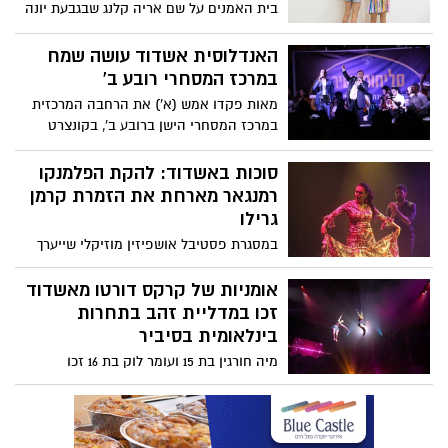
בית האמנים על שם אריה קלנג שבגבעת יונה
לסוכה גדולה שתארח את אמני אשדוד
לתערוכת פופ אפ אשר תציע למכירה יצירות
האנדלוסית אשדוד עושה שמח
אמנות של אמנים מקומיים ל-4 ימים בלבד
במרכז המסחרי רובע ב'
מאות פקדו אמש (א') את הרחבה המרכזית
במרכז המסחרי הישן ברובע ב', בקונצרט
"סליחות ושיר" של התזמורת האנדלוסית
הישראלית אשדוד. חברי התזמורת, כמו שרק
סוכות באשדוד: להקת הפלמנקו
הם יודעים, מילאו את החלל בצלילים מענגים
רמנגאר מארחת את הזמרת קרמן
ובשירת מזמורים ופיוטים ברוח התקופה
גרילו
במסגרת פסטיבל אושפיזין מוזיקלי שייערך
בחול המועד סוכות הקרוב באשדוד, להקת
הפלמנקו רמנגאר תארח את הזמרת
אומניות של קרקס דורטו מאשדוד
CARMEN GRILO מספרד בחגיגת פלמנקו
זכו במדליית זהב בתחרות
משובחת בהשתתפות 14 אמנים על הבמה
בינלאומית בסיביר
במופע puertas (דלתות)
מיה חורגין בת 15 ועומר לוק בת 16 זכו
במדליית הזהב בתחרות בפורום העולמי
לאומנויות הקרקס שהתקיים השבוע ביקוטסק
(סיביר). 20 מדינות השתתפו בתחרות
והשתיים הרשימו במיוחד בתרגילים