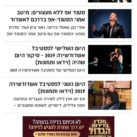
הרביעי של פסטיבל אשדודשירה שם דגש על
שירה עברית שפורצת גבולות עם יוצרים
סטנד אפ ללא מעצורים: מיטב
שמתעמתים עם הנוסח השירי הקיים,
אמני הסטנד-אפ בדרכם לאשדוד
מאתגרים את צורות הביטוי של השירה
אודי כגן, שאולי בדישי, נאור ציון ועוד: סדרת
החדשה ובוחנים מחדש את דרך הגשתו של
מופעי הסטנד-אפ עם מיטב אמני הסטנד-אפ
השיר מבחינת הלשון, התוכן והצורה - כל
בישראל בבית יד לבנים אשדוד ממשיכה בכל
אירועי יומו הרביעי של פסטיבל השירה הגדול
הכח – מה בתפריט?
היום השלישי לפסטיבל
בארץ ומה מחכה לכם הערב
אשדודשירה 2019 - סיקור היום
שהיה (וידאו ותמונות)
היום השלישי של פסטיבל אשדודשירה 2019
שילב בין הקלאסיקה של הספרות והשירה
העברית דרך משוררים וסופרים לאמנים
היום השני לפסטיבל אשדודשירה
ויוצרים שהביאו את הקהל לשיאים חדשים של
2019 (וידאו ותמונות)
רגש - על אירועי ליל אמש בפסטיבל השירה
אין יום ואין לילה לשירה העברית החדשה:
הגדול בארץ, ומה מחכה לכם הערב?
אמני צלילים, דימויים, לשונות ומקצבים –
פסטיבל אשדודשירה ממשיך להפיץ את
השירה הישראלית בתקופה בה העלאת סטורי
לרשתות החברתיות הפכה לחלק משגרת היום
שלנו. אירועי ליל אמש בפסטיבל השירה