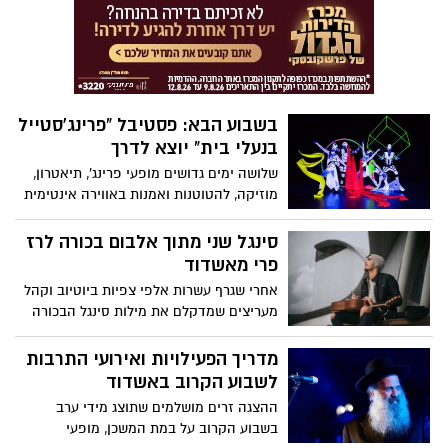
מתוקה". הספר מציג אהבה חוצה גבולות
וסטריאוטיפים בין רואה חשבון אשדודי לצעיר
מעזה בצל סבבי מלחמה עם חמאס. דרך
סיפור האהבה בן 118 העמודים, מבקש
טרבלסי להעביר מסרים של קבלת השונה,
אהבה והגשמה עצמית. טרבלסי: "לכל אדם
בשבוע הבא: פסטיבל "פרינג'סטייל
באשר הוא יש את הזכות להתאהב ולחיות
בנעלי בית" יוצא לדרך
לצד מי שבא לו".
שלושה ימים גדושים מופעי פרינג', תיאטרון,
מוזיקה, להטוטנות ואמנות באווירה אינטימית
בבתי תושבים, במרחב הציבורי, בברים
ובמיקומים מפתיעים: פסטיבל "פרינג'סטייל
סינגל שני מתוך אלבום בכורה לרז
בנעלי בית" יוצא לדרך בחנוכה הקרוב
פרי מאשדוד
באשדוד. הכניסה לכל המופעים ללא תשלום -
אחרי שגרף עשרות אלפי צפיות ביוטיוב וקהל
מה בתפריט?
מעריצים שמדקלם את מילות סינגל הבכורה
שלו, רז פרי (22) מאשדוד משחרר את הסינגל
השני מתוך אלבום הבכורה. לשיר קוראים "יום
מדריך הפעילויות ואירועי התרבות
אפור" והוא מציג סיפור על זוג צעיר שחווה
לשבוע הקרוב באשדוד
משברים בטיול הגדול של אחרי צבא - האזנה
ההצגה זרים מושלמים שתוצג מידי ערב
נעימה
בשבוע הקרוב על במת המשכן, מופעי