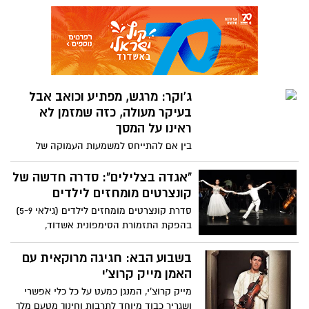
לשירה האנדלוסית הנשית - בכיכובה של
מקהלת נשים ממרוקו ומישראל בהן הסולניות
שיר יפרח ויהלה לחמיש. מנצחת: סיון
אלבו-בן חור
ג'וקר: מרגש, מפתיע וכואב אבל
בעיקר מעולה, כזה שמזמן לא
ראינו על המסך
בין אם להתייחס למשמעות העמוקה של
הסרט כפי שהוא מציג, או בין להתייחס
לפרשנויות שמציגות נבל על מטורף, מדובר
"אגדה בצלילים": סדרה חדשה של
בסרט טוב. סרט לא קל אבל שמשאיר אותך
קונצרטים מומחזים לילדים
בציפייה תמידית לעוד. הסרט כמו שאומרים
סדרת קונצרטים מומחזים לילדים (גילאי 5-9)
תפס אותי לא מוכנה פעמים רבות, אבל בסך
בהפקת התזמורת הסימפונית אשדוד,
הכל זה מה שאנחנו מחפשים בסרט - שירגש,
המציעה חוויה המשלבת מוזיקה קלאסית עם
יפתיע, יזעזע ולפעמים שיכאיב
שחקנים, רקדנים וזמרים שמכניסים יחד את
בשבוע הבא: חגיגה מרוקאית עם
הקהל הצעיר לעולם צבעוני ומרתק דרכו הם
האמן מייק קרוצ'י
מגלים את עולם המוזיקה הקלאסית - מה
מייק קרוצ'י, המנגן כמעט על כל כלי אפשרי
בתפריט?
ושגריר כבוד מיוחד לתרבות וחינוך מטעם מלך