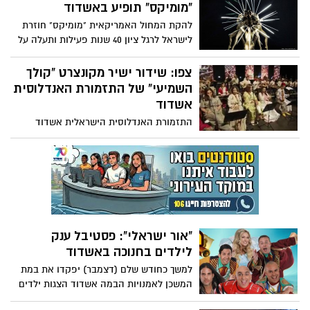
"מומיקס" תופיע באשדוד
להקת המחול האמריקאית "מומיקס" חוזרת
לישראל לרגל ציון 40 שנות פעילות ותעלה על
בימת המשכן אשדוד עם המופע VIVA MOMIX
- מופע שהוא מסע בעולם התנועה
צפו: שידור ישיר מקונצרט "קולך
הסוריאליסטי והייחודי של מוזס פנדלטון -
השמיעי" של התזמורת האנדלוסית
מיצירותיו האיקוניות ועד יצירותיו הגאוניות
אשדוד
החדשות
התזמורת האנדלוסית הישראלית אשדוד
מזמינה אתכם לצפות בקונצרט חגיגי המוקדש
לשירה האנדלוסית הנשית, בכיכובה של
מקהלת נשים ממרוקו ומישראל בהן הסולניות
שיר יפרח ויהלה לחמיש. צפו בשידור הישיר
מהמשכן לאמנויות הבמה אשדוד
"אור ישראלי": פסטיבל ענק
לילדים בחנוכה באשדוד
למשך כחודש שלם (דצמבר) יפקדו את במת
המשכן לאמנויות הבמה אשדוד הצגות ילדים
על פי אגדות וסיפורים מפורסמים בהפקות