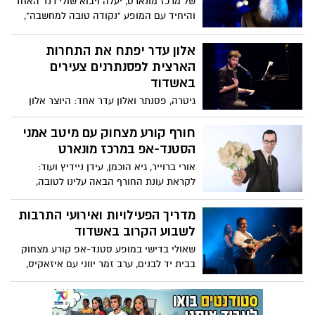
של מרכז מונארט, יעלה ויבוא שולי רנד האחד
והיחיד עם המופע "נקודה טובה למחשבה",
במהלכו יפליא בסיפורים ושירים כפי שרק
הוא יודע - על סיפורו האישי והכל כך מיוחד
אלון עדר יפתח את התחרות
מהבית הדתי שגדל בו בבני ברק, דרך החזרה
הארצית לפסנתרנים צעירים
בשאלה, הלימודים בניסן נתיב, הקריירה
באשדוד
בתיאטרון, היצירה המוזיקלית והחזרה
גיטרה, פסנתר ואלון עדר אחד: היוצר אלון
בתשובה
עדר יפתח את התחרות הארצית ה-11
לפסנתרנים צעירים באשדוד עם מופע
חורף קורע מצחוק עם מיטב אמני
אקוסטי סוחף
הסטנד-אפ במרכז מונארט
אורי ברוייר, גיא הוכמן, עידן ניידיץ ועוד:
לקראת עונת החורף הבאה עלינו לטובה,
מונארט מרכז תרבות פוצח בסדרת מופעי
סטנד-אפ שנונים ואינטליגנטיים עם מיטב
מדריך הפעילויות ואירועי התרבות
אמני הסטנד-אפ בארץ – מה בתפריט?
לשבוע הקרוב באשדוד
שאולי בדישי במופע סטנד-אפ קורע מצחוק
בבית יד לבנים, ערב זמר יווני עם איזאקיס,
האופרה הירושלמית במשכן לאמנויות הבמה,
הצגות ופעילויות לילדים במחיר שווה לכל נפש
ועוד ועוד - כל מה שמחכה לכם בשבוע הקרוב