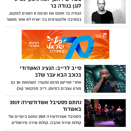
האשדודית – ספיר שאף מופיעה לראשונה
לנגן בגודה בר
בקליפ שלו (צפו כאן).
הגודה בר חותם את חגיגות 8 השנים למקום,
במסיבה אלקטרונית בה יארח לא אחר מאשר
אסף אמדורסקי שינגן ויינילים מהאוסף הפרטי
שלו – הכניסה חופשית
סייב לדייב: הנציג האשדודי
בכוכב הבא עבר שלב
אחרי אודישן מרגש ומעורר השתאות אך גם
מורט עצבים בסיומו, דייב ספקטור (34)
מאשדוד עובר לשלב הבא בתכנית ריאליטי
המוזיקה "הכוכב הבא"
נחתם פסטיבל אשדודשירה 2019
באשדוד
פסטיבל אשדודשירה 2019 נחתם ביומיים של
קולות שירת אהבה, קולות שירה מירושלים
ומחווה לשירי המשוררים העבריים הגדולים