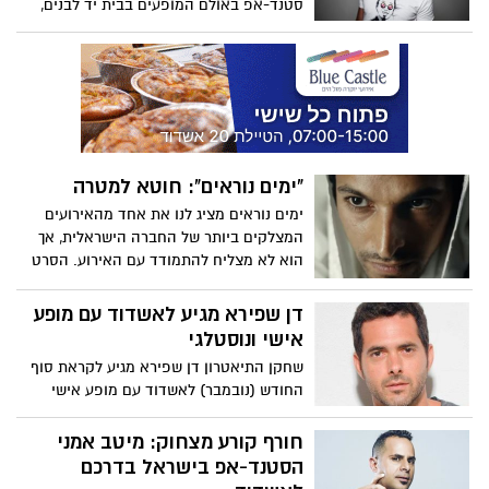
סטנד-אפ באולם המופעים בבית יד לבנים,
ההצגה עבדאללה שוורץ בכיכובם של
אבי קושניר, ענת וקסמן, אפרת בוימולד,
עודאל חיון, הצגות ופעילויות לילדים במחיר
שווה לכל נפש ועוד ועוד - כל מה שמחכה
לכם השבוע הקרוב באשדוד
"ימים נוראים": חוטא למטרה
ימים נוראים מציג לנו את אחד מהאירועים
המצלקים ביותר של החברה הישראלית, אך
הוא לא מצליח להתמודד עם האירוע. הסרט
כמותחן פסיכולוגי לא מצליח לעמוד בציפיות
הז'אנר שלו והחיבור ליגאל עמיר וההגעה
דן שפירא מגיע לאשדוד עם מופע
להבנה שלו לא מתממשים בהתאם לציפיות
אישי ונוסטלגי
הרבות מהסרט שמתיימר להיכנס לראשו של
שחקן התיאטרון דן שפירא מגיע לקראת סוף
עמיר
החודש (נובמבר) לאשדוד עם מופע אישי
ונוסטלגי מלא הומור ומוזיקה ישראלית
משובחת
חורף קורע מצחוק: מיטב אמני
הסטנד-אפ בישראל בדרכם