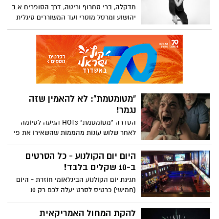
תרבות, פעילויות והצגות לילדים ועוד - מה
מדקלה, ברי סחרוף וריטה, דרך הסופרים א.ב
מחכה לכם השבוע הקרוב באשדוד?
יהושוע ומרסל מוסרי ועד המשוררים סיגלית
בנאי, רועי חסן ותמיר גרינברג: פסטיבל
אשדודשירה הרביעי יוצא לדרך ביום ראשון
הקרוב ובמשך שבוע שלם יארח מידי ערב שלל
משוררים, מוזיקאים וסופרים צעירים וותיקים
עם שילובים מרתקים וייחודיים, במספר
מוקדים שונים ברחבי אשדוד - מה מחכה לכם
שם?
"מטומטמת": לא להאמין שזה
נגמר!
הסדרה "מטומטמת" HOT3 הגיעה לסיומה
לאחר שלוש עונות מהממות שהשאירו את פי
פעור ואת ליבי מכווץ בכל פרק מחדש. סדרה
שהטמיעה בלקסיקון היומי של כולנו כמה
היום יום הקולנוע - כל הסרטים
וכמה קללות שיהיה קשה לשטוף בסבון ובמים
ב-10 שקלים בלבד!
כשבראש ובראשונה היא כמובן "מטומטמת".
חגיגת יום הקולנוע הבינלאומי חוזרת - היום
אני לטובת כל אלה מאיתנו שלא ראו (לא ברור
(חמישי) כרטיס לסרט יעלה לכם רק 10
לי למה) ולכן ההמלצה נטולת ספוילרים
שקלים. מהרו לקנות וצאו לבלות
להקת המחול האמריקאית