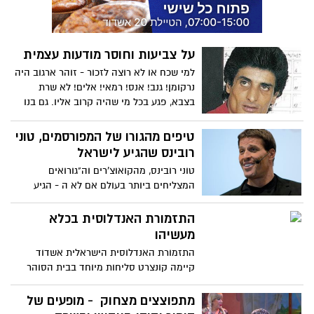
אקרובטיים בגובה ללא רצועות. השתיים
מועמדות להשתתף באולמפיאדת קרקס
שתתקיים במונקו
על צביעות וחוסר מודעות עצמית
למי שכח או לא רוצה לזכור - זוהר ארגוב היה
נרקומן! גנב! אנס! רמאי! אלים! לא שרת
בצבא, פגע בכל מי שהיה קרוב אליו. גם בנו
היחיד שרצה לחקות את אביו יצא אף הוא
נרקומן. זה מלך זה? לא מלך, לא נסיך ואפילו
טיפים מהגורו של המפורסמים, טוני
לא צפרדע! בואו נזכור מה עשינו לנשיא קצב,
רובינס שהגיע לישראל
ננסה להבין מדוע אנחנו מכתירים את ארגוב
טוני רובינס, מהקואוצ'רים וה"גורואים
למלך ונשאל - מדוע משרד התרבות עורך
המצליחים ביותר בעולם אם לא ה - הגיע
פסטיבלים על שמו??
לישראל ולמי שלא יכול להרשות לעצמו לשלם
אלפי שקלים לכרטיס, ניתן טיפים שהוא
התזמורת האנדלוסית בכלא
העניק בראיונות בישראל
מעשיהו
התזמורת האנדלוסית הישראלית אשדוד
קיימה קונצרט סליחות מיוחד בבית הסוהר
מעשיהו בהשתתפות הזמר שולי רנד והפייטן
מני כהן.
מתפוצצים מצחוק - מופעים של