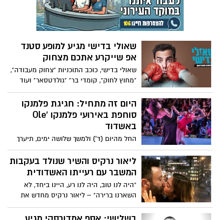
באשדוד
שאולי בדישי מגיע למופע סטנד
אפ שייקרע אתכם מצחוק
שאולי בדישי, כוכב התוכניות "צחוק מעבודה",
"מחוץ לחוק", קומדי בר" "גולדטסאר" ועוד
מגיע לאשדוד להופעת סטנד אפ קורע
מצחוק, מלא אנרגיה, שנינות ואלתורים עם
היום זה מתחיל: חגיגת פלמנקו
הקהל. המופע עוסק ביחסים בין גברים
סוחפת באירועי פלמנקו 'Ole
לנשים, צעירים ומבוגרים, נשואים ורווקים,
באשדוד
חוויות מהצבא והילדות ועל כל הדברים
החל מהיום (ד') ולמשך שלושה ימים, תיערך
הקטנים של היום יום
באשדוד חגיגת פלמנקו גדולה במסגרת אירועי
פלמנקו 'Ole, עם מגוון מופעים בהשתתפות
ליאור נרקיס והשיר שנולד בעקבות
מיטב אמני הפלמנקו בישראל - הכניסה
המשבר עם רעייתו האשדודית
חופשית
"היה לנו טוב, היה לנו רע, היינו ביחד, לא
השארנו ברירה" – ליאור נרקיס מחדש את
אחד הלהיטים הגדולים של כנסיית השכל
מלפני 20 שנה בעקבות המשבר עם רעייתו
בשלישי: אסף אמדורסקי מגיע