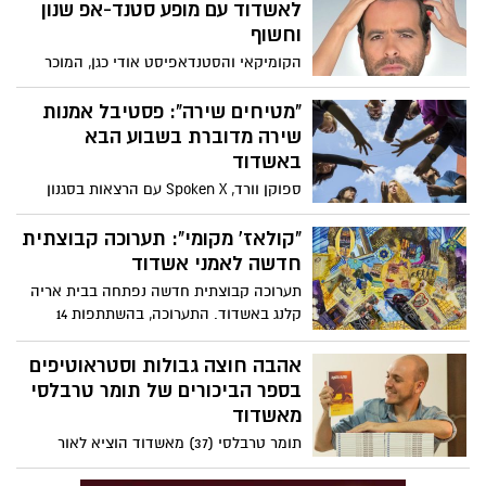
לאשדוד עם מופע סטנד-אפ שנון
וחשוף
הקומיקאי והסטנדאפיסט אודי כגן, המוכר
מ"ארץ נהדרת" ומסדרת הרשת הפופולרית
"משיח", יעלה ויבוא בתחילת החודש הבא על
"מטיחים שירה": פסטיבל אמנות
במת בית יד לבנים אשדוד עם מופע
שירה מדוברת בשבוע הבא
סטנד-אפ מרגש, חשוף ,שנון וקורע ­מצחוק -
באשדוד
הפרטים בכתבה
ספוקן וורד, Spoken X עם הרצאות בסגנון
TED, סלאם נוער, מופע לילדים וסדנת ספוקן
לצרכים מיוחדים ועוד: כל מה שמחכה לכם
"קולאז' מקומי": תערוכה קבוצתית
בשבוע הבא באשדוד בפסטיבל "מטיחים
חדשה לאמני אשדוד
שירה" הראשון שיחגוג את אמנות השירה
תערוכה קבוצתית חדשה נפתחה בבית אריה
המדוברת. הכניסה חופשית
קלנג באשדוד. התערוכה, בהשתתפות 14
אמנים ואמניות חברי אגודת אמני אשדוד,
מציגה יצירות בטכניקת הקולאז' שהפכה
אהבה חוצה גבולות וסטראוטיפים
לפופולרית בעולם האמנות במאה ה-20, לאחר
בספר הביכורים של תומר טרבלסי
שאמני קוביזם כמו פיקאסו ובראק החלו
מאשדוד
להשתמש בה
תומר טרבלסי (37) מאשדוד הוציא לאור
בימים אלה את ספר הביכורים שלו "שמנת