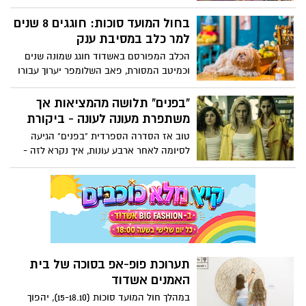
ומופעים לילדים ולכל המשפחה, פסטיבל היין
והגורמה המשובח בפארק אשדוד ים, פסטיבל
בחול המועד סוכות: חוגגים 8 שנים
אושפיזין מוזיקלי שחוזר עם רשימה מפוארת
למר כלב במסיבת ענק
של מופעים והפקות מקור בהשתתפות מיטב
הכלב המפורסם באשדוד חוגג שמונה שנים
האמנים ועוד ועוד – חגיגה גדולה של
וכמיטב המסורת, פאב השלומפר יערוך עבורו
פסטיבלים ואירועים מחכה לכם בחול המועד
בחול המועד סוכות (ג') מסיבת ענק עד אור
סוכות באשדוד. הפרטים בכתבה
הבוקר עם הופעות חיות, דיג'ייז, אמני קרקס,
"בפנים" תלושה מהמציאות אך
יריד דוכנים ועוד ועוד. חיים בנישו מבעלי
משתפרת מעונה לעונה - ביקורת
השלומפר בראיון קצר, מספר כיצד גורת
טוב אז הסדרה הספרדית "בפנים" הגיעה
הכלבים של האחים למשפחת בנישו הפכה
לסיומה לאחר ארבע עונות, איך נקרא לזה -
ל"כלב הברים הראשון"
"מאתגרות במיוחד". כל עונה הביאה איתה
משהו אחר שתלוש מהמציאות בצורה
קיצונית. עם התקדמות העונות, הסדרה
מקבלת צורה קצת יותר אמינה, אולי בזכות
שמונת החודשים בהם מקארנה פריירו נמצאת
לשמחתי הרבה בקומה
תערוכת פופ-אפ בסוכה של בית
האמנים אשדוד
במהלך חול המועד סוכות (15-18.10), יהפוך