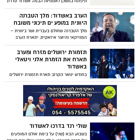
תיפתח במשכן לאמנויות הבמה אשדוד סדרת
מופעי מחול חדשה, מרגשת וסוחפת
בהשתתפות להקות המחול מהשורה הראשונה
הערב באשדוד: מלך הטברנה
בישראל שכבשו בהצלחה את במות המחול
היוונית במופע ים תיכוני משובח
בארץ ובעולם – מה בתפריט?
מלך הטברנה שחולם בעברית ושר ביוונית –
המוזיקאי והיוצר איזאקיס, יתארח הערב
במרכז קהילתי גולדי באשדוד עם מופע יווני
משובח, במהלכו ישלב מוזיקה טורקית וים
תזמורת ירושלים מזרח ומערב
תיכונית
תארח את הזמרת אלני ויטאלי
באשדוד
בחודש ינואר הקרוב תארח תזמורת ירושלים
מזרח ומערב את אחת מהכוכבות היווניות
ביותר בכל הזמנים, הזמרת אלני ויטאלי
במופע משותף במשכן לאמנויות הבמה
אשדוד, בניצוחו וניהולו המוסיקלי של
המאסטרו תום כהן
שולי רנד בדרכו לאשדוד
בשבוע הבא (שני) על בימת אולם המופעים