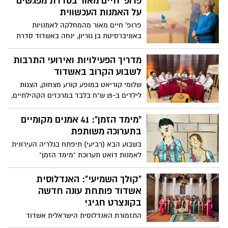
פרופ' חיים מאור בסדרת מפגשים
על האמנות העכשווית
פרופ' חיים מאור מהמחלקה לאמנויות
באוניברסיטת בן גוריון, ינחה באשדוד סדרת
מפגשים אודות סוגיות המעסיקות את האמנות
העכשווית בארץ ובעולם, הכוללת ארבע
מדריך הפעילויות ואירועי התרבות
הרצאות ושני סיורים במוזיאונים בישראל -
לשבוע הקרוב באשדוד
מה מחכה לכם?
שלומי קוריאט במופע קורע מצחוק, הצגות
לילדים ב-15 ש"ח בלבד במרכזים הקהילתיים,
ההצגה קזבלן שמגיעה אל המשכן לאמנויות
הבמה, מופעי מוזיקה ועוד - כל מה שמחכה
"מימד הזמן": 41 אמנים מקומיים
לכם בשבוע הקרוב באשדוד
בתערוכה משותפת
בשבוע הבא (רביעי) תיפתח בגלריה העירונית
לאמנות דואט תערוכת "מימד הזמן"
בהשתתפותם של 41 אמניות ואמנים תושבי
אשדוד אשר יציגו את יצירותיהם
"קולך השמיעי": האנדלוסית
אשדוד פותחת עונה חדשה
בקונצרט חגיגי
התזמורת האנדלוסית הישראלית אשדוד
פותחת עונה חדשה בקונצרט חגיגי המוקדש