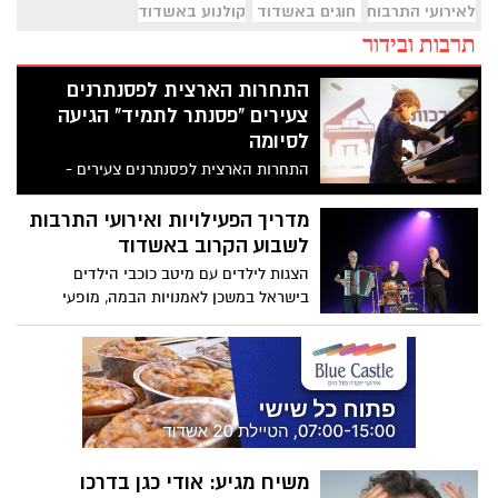
לאירועי התרבות והמופעים בעיר
חוגים באשדוד
קולנוע באשדוד
תרבות ובידור
התחרות הארצית לפסנתרנים
צעירים "פסנתר לתמיד" הגיעה
לסיומה
התחרות הארצית לפסנתרנים צעירים -
"פסנתר לתמיד", שנערכה במהלך חג החנוכה
ב"מונארט-מרכז תרבות" אשדוד וציינה 11
מדריך הפעילויות ואירועי התרבות
שנים להיווסדה, הגיעה ביום שישי האחרון
לשבוע הקרוב באשדוד
לסיומה – אלו שמות הזוכים
הצגות לילדים עם מיטב כוכבי הילדים
בישראל במשכן לאמנויות הבמה, מופעי
מוזיקה וסטנד-אפ, פעילויות לילדים במחיר
שווה לכל נפש במרכזים הקהילתיים ועוד - כל
מה שמחכה לכם בשבוע הקרוב באשדוד
משיח מגיע: אודי כגן בדרכו