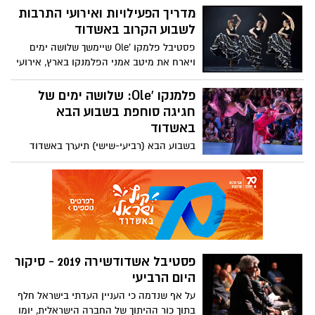
ששם דגש על אהבה בסיפור, בשיר ובכל מה
מדריך הפעילויות ואירועי התרבות
שביניהם
לשבוע הקרוב באשדוד
פסטיבל פלמקו 'Ole שיימשך שלושה ימים
ויארח את מיטב אמני הפלמנקו בארץ, אירועי
חודש העלאת המודעות לאנשים עם צרכים
מיוחדים, מופעי סטנד-אפ ומוזיקה, הצגות
פלמנקו 'Ole: שלושה ימים של
ופעילויות לילדים במחירים שווים לכל כיס
חגיגה סוחפת בשבוע הבא
ועוד - כל מה שמחכה לכם השבוע הקרוב
באשדוד
באשדוד
בשבוע הבא (רביעי-שישי) תיערך באשדוד
חגיגה שכולה פלמנקו 'Ole עם מגוון מופעים
בהשתתפות מיטב אמני הפלמנקו בישראל
במסגרת הפעילות של מרחב יצירה אשדוד.
האירוע יתקיים במשך שלושה ימים בשלושה
מוקדים שונים: מרכז קהילתי בית לברון,
המוזאון לתרבות הפלשתים ע"ש קורין ממן
ובמרחב הציבורי ברובע א' הנוסטלגי -
פסטיבל אשדודשירה 2019 - סיקור
הכניסה חופשית
היום הרביעי
על אף שנדמה כי העניין העדתי בישראל חלף
בתוך כור ההיתוך של החברה הישראלית, יומו