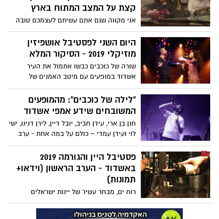
קצת על המצב המתוח בארץ
אני מקווה שגם אתם עשיתם לעצמכם טובה
והלכתם לראות את הקומדיה החדשה של
הצמד חנן סביון וגיא עמיר. "מחילה" הוא סרט
היום השני לפסטיבל אושפיזין
מצחיק ועם זאת נוגע ללב, המשלב בתוכו את
מוזיקלי 2019 - הסיקור המלא
המצב המתוח שקיים בדרום הארץ. תראו איך
שורה של כוכבים כבשו אתמול את העיר
סרט אחד יכול לשלב בתוכו רובים, טילים,
אשדוד במופעים עם מיטב האמנים של
רימוני רסס, רקדנית בלט מחוננת, חרדי,
המוזיקה הישראלית בארבעה מוקדים שונים
אזעקות, חדרי ממד, עבריין משוחרר, לק ג'ל
שהתארחו כמידי שנה בפסטיבל אושפיזין
"לילה של כוכבים": מהמופעים
בצבע סגול וסוס שחור בשם רומיאו
מוזיקלי וכמיטב המסורת אירחו אף הם אמנים
המשובחים שידע אמפי אשדוד
נוספים על הבמה - מה מחכה לכם הערב
חנן בן ארי, עידן חביב, יובל דיין, לירן דנינו, ישי
בפסטיבל?
לוי ועידן עמדי – כולם על במה אחת - ערב
ישראלי משובח מאוד נערך אמש (ד') באמפי
אשדוד במופע "לילה של כוכבים" שהתקיים
פסטיבל היין והגורמה 2019
במסגרת פסטיבל אושפיזין מוזיקלי –
באשדוד - הערב הראשון (וידאו+
שילובים יוצאי דופן של האמנים המובילים
תמונות)
בתעשיית המוזיקה הישראלית עם כל השירים
רוח ים, מבחר עשיר של יינות ישראלים
האהובים – מי שהגיע בהחלט ידע מה הוא
לטעימה חופשית לצלילי מוזיקה מקומית חיה
עושה
בבריזה ים תיכונית: מבקרים רבים בערב