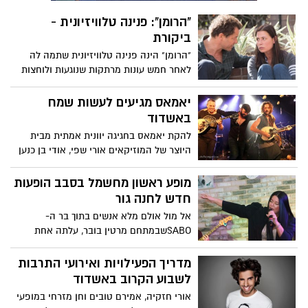
"הרומן": פנינה טלוויזיונית -
ביקורת
"הרומן" הינה פנינה טלוויזיונית שתמה לה
לאחר חמש עונות מרתקות שנוגעות ולוחצות
על נקודות רגישות. הסדרה מביאה עימה
חידוש וריענון לסדרות רבות שמשחקות עם
יאמאס מגיעים לעשות שמח
נקודות מבט ועלילה לא ליניארית, ומצליחה
באשדוד
לגרום לנו לערער על האמת ולחשוב, האם היא
להקת יאמאס בחגיגה יוונית אמתית מבית
בכלל רלוונטית? סדרה מומלצת מאוד. אל
היוצר של המוזיקאים אורי שפי, אודי בן כנען
חשש, ההמלצה נטולה ספוילרים
ושיקו בכר – ביום שני הקרוב (18.11) באשדוד
מופע ראשון מחשמל בסבב הופעות
חדש לחנה גור
אל מול אולם מלא אנשים בתוך בר ה-
SABOשבמתחם מרטין בובר, עלתה אחת
מהבכירות באמני אשדוד, חנה גור, שמוכיחה
פעם אחר פעם שהיא כבר מזמן לא רק "ההיא
מדריך הפעילויות ואירועי התרבות
מכוכב נולד" אלא זמרת ויוצרת שמקומה
לשבוע הקרוב באשדוד
בליגה של הגדולות
אורי חזקיה, אמירם טובים וחן מזרחי במופעי