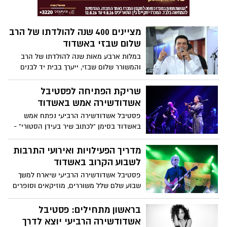
הגדול בארץ וכל מה שמחכה לכם היום
מציינים 400 שנה להולדתו של הרב
שלום שבזי באשדוד
במלות ארבע מאות שנה להולדתו של הרב
והמשורר שלום שבזי, ייערך בבית יד לבנים
אשדוד מושב אקדמי בשילוב מופע אמנותי
בהשתתפות אביהו מדינה, ציון גולן וגילה
שריקת הפתיחה לפסטיבל
בשארי - הפרטים בכתבה
אשדודשירה אמש באשדוד
פסטיבל אשדודשירה הרביעי נפתח אמש
באשדוד בסימן "לכתוב שיר בעידן הסטורי" -
ברי סחרוף, דיקלה ועמיר לב שרו לצד
הסימפונית שירים באשדודית, אירוע פתיחת
מדריך הפעילויות ואירועי התרבות
הפסטיבל שהוקדש לזכרו של אהוד מנור
לשבוע הקרוב באשדוד
ונערך ברחוב על שמו, משוררים ומשוררות
פסטיבל אשדודשירה הרביעי שיארח למשך
צעירים וצעירות שהקריאו משיריהם ועוד ועוד
שבוע שלם שלל משוררים, מוזיקאים וסופרים
- כל מה שאירע בליל אמש ומה מחכה לכם
צעירים וותיקים במספר מוקדים ברחבי העיר,
הערב?
מופע הסטנד-אפ של בן בן ברוך, חגיגה של
בראשון מתחילים: פסטיבל
קרקס ב-15 ש"ח בלבד, מופעי מוזיקה, אירועי
אשדודשירה הרביעי יוצא לדרך