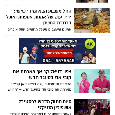
מרוקו מוחמד השישי, מגיע בשבוע הבא אל
מרכז קהילתי בית לברון, לחגיגה מרוקאית של
החל משבוע הבא ומידי שישי:
מוזיקה שע'בית
יריד ענק של אמנות אספנות ואוכל
ברחבת המשכן
אמנים ומעצבים משלל תחומים, שוק איכרים
מהחקלאי לצרכן, קבלות שבת מוזיקליות
מרחבי העולם, דוכני אוכל ביתי ועוד שלל
הפתעות: החל מחודש נובמבר ומידי יום שישי
ייערך ברחבת המשכן לאומנויות הבמה אשדוד
יריד ה"ארטי-שוק" - יריד ענק של אמנות,
אספנות ואוכל - הכניסה חופשית
צפו: דניאל קריאף מארחת את
קובי אוז בסינגל חדש
הכוכבת והזמרת העולה דניאל סאן קריאף
מארחת את קובי אוז בסינגל חדש – "מה יש
לך?" - השיר השמיני מתוך אלבום הבכורה
שלה. את השיר היא כתבה בזמנו ושלחה
סיום מתוק מדבש לפסטיבל
לקובי אוז, אז נוצר החיבור בין השניים ודניאל
אושפיזין מוזיקלי
הפכה לצלע הנשית בלהקת טיפקס האהובה
לאחר שלושה ימים במהלכם הפכה אשדוד