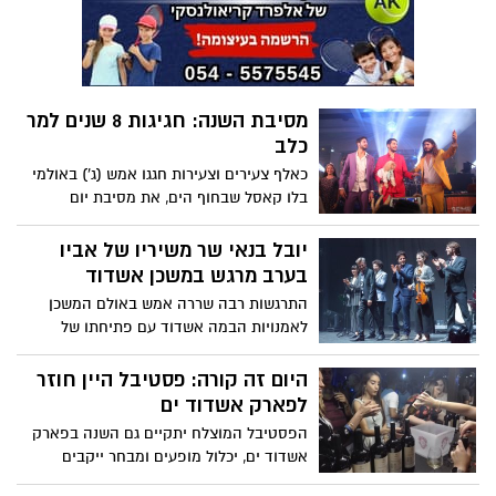
הראשון של פסטיבל היין והגורמה סוכות 2019
בפארק אשדוד ים. צפו בתמונות מהאירוע
מסיבת השנה: חגיגות 8 שנים למר
כלב
כאלף צעירים וצעירות חגגו אמש (ג') באולמי
בלו קאסל שבחוף הים, את מסיבת יום
ההולדת השנתית של מר כלב – כלב הברים
הראשון. יריד דוכנים, בר אלכוהול מפנק,
יובל בנאי שר משיריו של אביו
הופעות חיות ובעיקר - מסיבה ענקית ובלתי
בערב מרגש במשכן אשדוד
נשכחת. צפו בתמונות מהערב המבדר של
התרגשות רבה שררה אמש באולם המשכן
השנה וברגע כניסתו לאולם של הכלב
לאמנויות הבמה אשדוד עם פתיחתו של
המפורסם באשדוד, כשכולם שרים לו יחד...
פסטיבל אושפיזין מוזיקלי 2019 במופע "יובל
שר יוסי", בו הקדיש סולן להקת משינה האחד
היום זה קורה: פסטיבל היין חוזר
והיחיד ערב שלם לשיריו של אביו שמלווים
לפארק אשדוד ים
אותנו כבר יותר מ-50 שנה. לרגע אחד
הפסטיבל המוצלח יתקיים גם השנה בפארק
התאפשר לקהל לחזור אל העבר עם השירים
אשדוד ים, יכלול מופעים ומבחר ייקבים
עליהם גדלו ולהתרפק על זיכרון ישן וטוב
שיציגו את היינות המובחרים
שהותיר יוסי בנאי בליבם