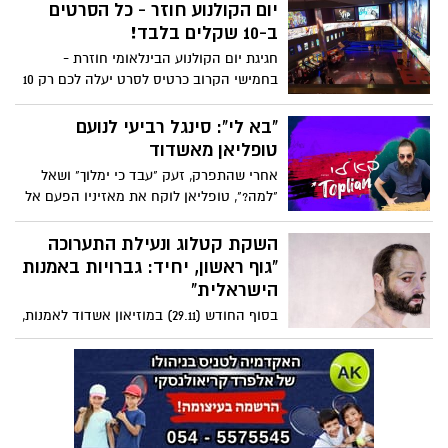
המדוברות בישראל עם כוכבי הילדים
יום הקולנוע חוזר - כל הסרטים
האהובים ובהם: יובל המבולבל, אגם בוחבוט,
ב-10 שקלים בלבד!
טל מוסרי, מיכל ינאי, רן דנקר, רוני דלומי,
חגיגת יום הקולנוע הבינלאומי חוזרת -
שלומי קוריאט, חנה לסלאו ועוד ועוד -
בחמישי הקרוב כרטיס לסרט יעלה לכם רק 10
פסטיבל "אור ישראלי" 2019 - מה מחכה לכם
שקלים. מהרו לקנות וצאו לבלות
השנה?
"בא לי": סינגל רביעי לנועם
טופליאן מאשדוד
אחרי שהתפרק, זעק "עבד כי ימלוך" ושאל
"למה?", טופליאן לוקח את מאזיניו הפעם אל
מחוזות חדשים עם הסינגל הרביעי - "בא לי",
מתוך הפרויקט שלו "מתפרק". השיר הקצבי
השקת קטלוג ונעילת התערוכה
והתוסס מורכב כולו ממשפטים המתובלים
"גוף ראשון, יחיד: גברויות באמנות
בטופליאניות טיפוסית, עם קריצה נוסטלגית
הישראלית"
לשירי ילדים של פעם, דרך ביקור חפוז
בסוף החודש (29.11) במוזיאון אשדוד לאמנות,
ב"גבעת חלפון". טופליאן: "המאזין מוצא עצמו
ייערך אירוע השקת קטלוג ונעילת התערוכה
מסתובב בקרוסלה של החיים כשהמסקנה:
"גוף ראשון, יחיד: גברויות באמנות
"רק ביחד נעלה, אם נהיה מאוחדים". האזנה
הישראלית". האירוע יוקדש לנושא של זכויות
נעימה
יוצרים באמנות - השראה, ניכוס, העתקה,
ציטוט באמנות