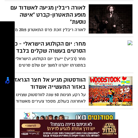
באשדוד - "המקאם" - סדרת מפגשי למידה
לאורה ריבלין מגיעה לאשדוד עם
יוצרת בתדר של המוזיקה הערבית בדרך
מופע התאטרון-קברט "אישה
תרבותית, מסורתית וחווייתית עם המרצה,
נוסעת"
המוזיקאי והפייטן זיו יחזקאל
לאורה ריבלין זוכת פרס התאטרון 2015 מלווה
בלהקת רוק משובחת תגיע בחודש הבא
לספריה העירונית עם מופע התאטרון-קברט
מחר: יום הקולנוע הישראלי - כל
"אישה נוסעת", המבוסס על חומרים פרי עטה
הסרטים בעשרה שקלים בלבד
מלאי הומור דק ומוזיקה מצוינת
מחר (רביעי) ייערך יום הקולנוע הישראלי
במסגרתו יוקרנו למשך יום שלם סרטים
ישראליים בכל רחבי הארץ, כמו גם באשדוד,
במחיר של עשרה שקלים בלבד לאדם - מה
הוודסטוק מגיע אל חצר הגראז'
מחכה לכם באשדוד?
באזור התעשייה אשדוד
על רקע חגיגות 50 שנה לוודסטוק שצוינו
לאחרונה בעולם, מספר צעירים מאשדוד
והסביבה החליטו להפיק אירוע לא שגרתי
שכל כולו ברוח החופש, השלום והאהבה שהיו
אופייניים לפסטיבל האגדי. מיני הפסטיבל
הצבעוני והשמח ייערך בחצר מוסך גדי
שבאזור התעשייה ויכלול יריד דוכנים, אמנות