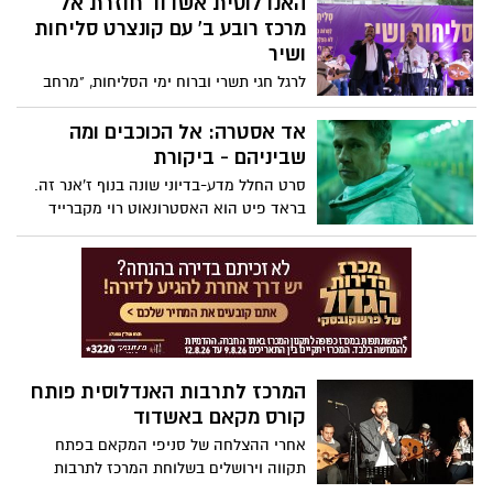
האנדלוסית אשדוד חוזרת אל
מושתתות על חינוך חווייתי לשמירה על
ומדויקת. במהלכה אנחנו לא רק מזועזעים
מרכז רובע ב' עם קונצרט סליחות
הסביבה.
מהמקרה הנורא של מארי אדלר, אלא גם
ושיר
מעצמנו, ובנוסף למקרה הקשה שהיא מתארת
לרגל חגי תשרי וברוח ימי הסליחות, "מרחב
היא גם מצליחה להעביר סיפור בלשי מרתק
יצירה אשדוד" יארח זו השנה השלישית את
ומעניין אודות תפיסת האנס הסדרתי.
התזמורת האנדלוסית הישראלית אשדוד
אד אסטרה: אל הכוכבים ומה
בקונצרט פתוח לקהל הרחב ולכל המשפחה
שביניהם - ביקורת
במרחב הציבורי במרכז רובע ב'
סרט החלל מדע-בדיוני שונה בנוף ז'אנר זה.
בראד פיט הוא האסטרונאוט רוי מקברייד
חסר הרגש, אשר מקלף את שכבות ליבו שכבה
אחר שכבה. אד אסטרה הוא סרט פחות
קלסטרופובי ומחניק מדומיו, אלא מתרכז יותר
בנבכי נפשו של גיבורו. סרט יפהפה, לא רק
בזכות פיט
המרכז לתרבות האנדלוסית פותח
קורס מקאם באשדוד
אחרי ההצלחה של סניפי המקאם בפתח
תקווה וירושלים בשלוחת המרכז לתרבות
האנדלוסית ולפיוט בישראל, עכשיו גם