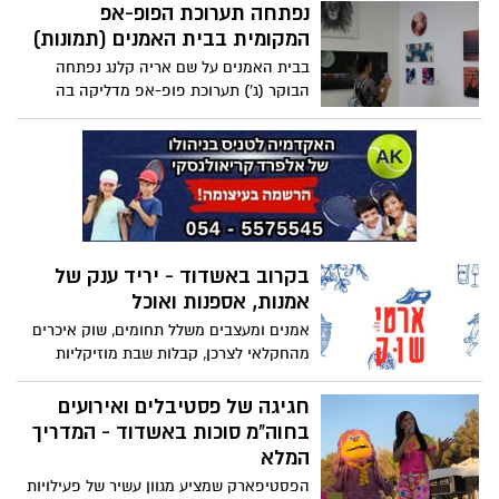
נפתחה תערוכת הפופ-אפ
המקומית בבית האמנים (תמונות)
בבית האמנים על שם אריה קלנג נפתחה
הבוקר (ג') תערוכת פופ-אפ מדליקה בה
מציגים ומציעים למכירה עשרות אמנים תושבי
העיר את יצירותיהם. התערוכה הייחודית
תימשך עד יום שישי בצהריים בלבד – צפו
בתמונות מהמקום
בקרוב באשדוד - יריד ענק של
אמנות, אספנות ואוכל
אמנים ומעצבים משלל תחומים, שוק איכרים
מהחקלאי לצרכן, קבלות שבת מוזיקליות
מרחבי העולם, דוכני אוכל ביתי ועוד שלל
הפתעות: החל מחודש נובמבר ומידי יום שישי
חגיגה של פסטיבלים ואירועים
ייערך ברחבת המשכן לאומנויות הבמה אשדוד
בחוה"מ סוכות באשדוד - המדריך
יריד ה"ארטי-שוק" - יריד ענק של אמנות,
המלא
אספנות ואוכל - הכניסה חופשית
הפסטיפארק שמציע מגוון עשיר של פעילויות