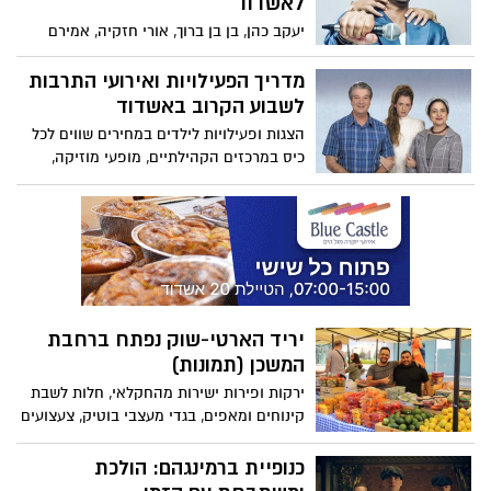
לאשדוד
יעקב כהן, בן בן ברוך, אורי חזקיה, אמירם
טובים ועוד: החורף שבפתח מזמן לכם באולם
המופעים המוכר והאינטימי של בית 'יד לבנים'
מדריך הפעילויות ואירועי התרבות
שלל מופעי סטנד אפ שנונים וקורעים מצחוק
לשבוע הקרוב באשדוד
שלא יורדים נמוך וסוחפים עד דמעות עם טובי
הצגות ופעילויות לילדים במחירים שווים לכל
האמנים בארץ – מה בתפריט?
כיס במרכזים הקהילתיים, מופעי מוזיקה,
ההצגה עבדאללה שוורץ בכיכובם של
אבי קושניר, ענת וקסמן, אפרת בוימולד,
עודאל חיון ועוד - כל מה שמחכה לכם השבוע
הקרוב באשדוד
יריד הארטי-שוק נפתח ברחבת
המשכן (תמונות)
ירקות ופירות ישירות מהחקלאי, חלות לשבת
קינוחים ומאפים, בגדי מעצבי בוטיק, צעצועים
לילדים, פרטי אמנות לבית, מוזיקה חיה ועוד:
יריד הארטי-שוק לאמנות, אספנות ואוכל
כנופיית ברמינגהם: הולכת
נפתח הבוקר (שישי) ברחבת המשכן – צפו