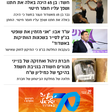
והתחנכה באשדוד ומתגוררת כיום ברובע י'
חשד: בן 65 היכה באלה את חתנו
בעיר. אלינה: "אני מוצאת בתנועת "אשדודים"
ושפך עליו חומר חיטוי
קול כנה והגון, מלא ברצון אמיתי לשפר ולמנף
גבר בן 65 מאשדוד נעצר בחשד כי היכה
את העיר אשדוד"
באלה את חתנו ושפך עליו חומר חיטוי. החתן
נפצע באורח בינוני ופונה לטיפול רפואי בבית
החולים קפלן ברחובות. על פי החשד, האיש
עו"ד אבו: "אני מזמין את שופטי
ביצע את המעשה כשהגיע לבית אשתו, שעמה
בג"ץ לסייר בשכונות הוותיקות
הוא מצוי בהליכי גירושין, כדי לקחת ציוד אישי
באשדוד"
שלו. מחר הוא יובא להארכת מעצרו בבית
בעקבות החלטת בג"צ כי התיקון לחוק שאישר
משפט השלום באשדוד.
לכלוא מסתננים פוגע בחוק יסוד כבוד האדם
וחירותו, יוצא עו"ד צחי אבו בקריאה לשופטים
חברת ניהול ואחזקה של בנייני
לרדת ממושבם ולבוא לסייר בשכונות הותיקות
מגורים חשודה בגניבת חשמל
בהיקף של כמיליון ש"ח
תלונה של מחלקת הביטחון של חברת
החשמל, על גניבת חשמל בהיקף חסר תקדים,
הובילה לחקירה מקיפה של ימ"ר לכיש נגד
חברת ניהול ואחזקת מבנים שפועלת באשדוד
והסביבה. שני שותפים בחברה נעצרו וצו
איסור פרסום הוטל על פרטי החברה
והחשודים