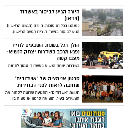
החיילים ומחלקים חומר הסברה לנוסעים.
המצב רוח קרבי, החיוכים משדרים אנרגיות
היורה הגיע לביקור באשדוד
טובות. נראה שהם מוכנים לקרב.
(וידאו)
כמנהגו בכל חג סוכות, היורה (הגשם הראשון)
הגיע לביקור באשדוד. ריח הגשם הראשון,
האהוב והמוכר לכל, הציף את האווירה
החגיגית של חג הסוכות והשבת. הגשם תפס
הולך רגל בשנות השבעים לחייו
רבים בסוכות, שעה שאכלו את ארוחת
נפגע מרכב בשדרות יצחק הנשיא-
הצהרים, אך הוא לא השבית את השמחה של
מצבו קשה
תושבי העיר, שצהלו עם רדת טיפות הגשם
בשדרות יצחק הנשיא באשדוד, סמוך לתחנת
הראשון
המשטרה, נפגע הולך רגל ממכונית, שעה
שניסה לחצות את הכביש. צוותים ממד"א
סרטון אנימציה של "אשדודים"
לכיש העניקו לו טיפול ראשוני ופינו אותו
שחובה לראות לפני הבחירות
במצב קשה לבית החולים. חוקרי תאונות
תנועת "אשדודים"- התנועה שרוצה לסחוף את
הגיעו לזירה וחוקרים את הנהגת הפוגעת
הצעירים בעיר, הוציאה סרטון אנימציה בו
היא מבקשת מהבוחרים לצאת לבחור