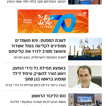
הבוקר התפרסם סקר בלתי תלוי אותו הזמין
רדיו דרום 101.5, שבוצע על ידי יוסי ודנה
("שווקים פנורמה"). הסקר צופה נצחון סוחף
ללסרי בכל קונסטלציה שהיא, בהתמודדות של
שלושת המתמודדים או בהתמודדות ראש
בראש עם מועמד יחיד מולו. על פי תוצאות
הסקר, נראה כי הקרב לראשות העיר הוכרע
וכעת הקרב האמיתי הוא על המקומות
לשכת הספנות: 870 מועמדים
שירכיבו את מועצת העיר אשדוד בחמש
ממתינים לקליטה בנמל אשדוד
השנים הקרובות
והאוצר מסרב לזרז את קליטתם
לשכת הספנות הישראלית, בשם חברות
הספנות הפועלות בישראל, במסר חריף
לאוצר: לא מספיקות הצהרות יפות, הגיע
באמצע תפילת כל נדרי הוזעק
הזמן לסייע לנמלים גם בהקצאת כוח אדם
ראש העיר להעניק טיפול לילד
החסר ברציפים מזה תקופה ארוכה
שנפגע בראשו בגן סמוך
בערב כיפור בדיוק בזמן תפילת כל נדרי בבית
הכנסת, נכנס ילד אל בית הכנסת בו מתפלל
ראש העיר ומספר על חברו שנפל בגן סמוך
כנס הליכוד הראשון
וקיבל חבטה בראשו. ד"ר יחיאל לסרי לא
מאות הגיעו לכנס תמיכה במועמדי הליכוד
מתבלבל, יוצא במהירות למקום ומעניק לילד