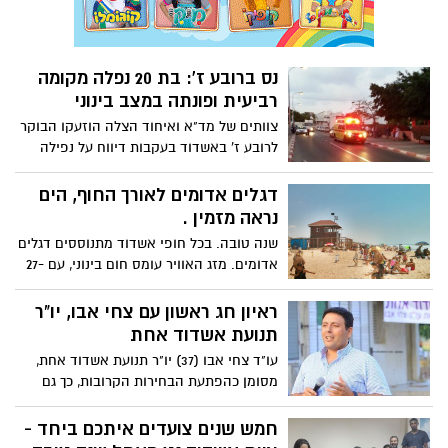
שמחון
נס ברובע ז': בת 20 נפלה מקומה
רביעית ופונתה במצב בינוני
צוותים של מד"א ואיחוד הצלה הוזעקו הבוקר
לרובע ז' באשדוד בעקבות דיווח על נפילה
מגובה. צוותים שהגיעו למקום העניקו טיפול
ראשוני לצעירה, מעורפלת הכרה, שנפלה
דגלים אדומים לאורך החוף, הים
מקומה רביעית. היא פונתה בנס רק במצב
נראה מזמין .
בינוני
שנה טובה. בכל חופי אשדוד מתנוססים דגלים
אדומים. מזג האוויר עומס חום בינוני, עם 27-
34 מעלות - ו65% לחות. טמפרטורת המים היא
30 מעלות. על פי הדיווחים של המתרחצים
ראיון חג ראשון עם צחי אבו, יו"ר
ושל מועדון חקר הימי המדוזות חזרו לאזורנו
תנועת אשדוד אחת
ומורגשות צריבות קלות במים.
עו"ד צחי אבו (37) יו"ר תנועת אשדוד אחת,
מסומן כהפתעת הבחירות הקרובות, כך גם
הסקרים. ההפתעה של רבים הייתה כבר
מעצם החלטתו לצאת ולהתמודד בבחירות
חמש שנים צועדים איתכם ביחד -
הקרובות. ראיון גלוי לב ראשון של היזם ובעל