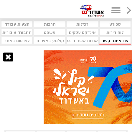
ספורט
רכילות
תרבות
הצעות עבודה
לוח דירות
אינדקס עסקים
משפט
תחבורה ציבורית
צרו איתנו קשר
אודות אשדוד נט
קולנוע באשדוד
לפרסום באתר