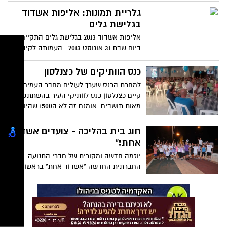
בהוראת בית המשפט לאחר שנעצר על סחר
בסמים, המשיך בעיסוקו ועל אף שהיה אמור
גלריית תמונות: אליפות אשדוד
לשהות במעצר בביתו, הוא נתפס מחוץ לביתו
בגלישת גלים
לאחר שהלך למלא את המלאי שאזל
אליפות אשדוד 2013 בגלישת גלים התקיימה
במרכולתו
ביום שבת 31 אוגוסט 2013 . העמותה לקידום
הגלישה ארגנה את התחרות הטובה ביותר
בישראל. כ100 משתתפים ואלפי צופים נהנו
כנס הוותיקים של כצנלסון
מהפנינג ומחווית גלישה מהרמות הגבוהות
למחרת הכנס שערך לעולים מחבר העמים,
שיש בארץ
קיים כצנלסון כנס לוותיקי העיר בהשתתפות
מאות תושבים. אומנם זה לא ה1500 שהיו ערב
קודם לכן, אבל מכובד. עו"ד נעים שומר עלה
לנאום ונראה שהוא הולך להשתלב חזק
חוג בית בהליכה - צועדים אשדוד
ברשימה. גם שרלי אסולין עלתה לברך
אחת!"
בהופעת בכורה על במה.
יוזמה חדשה ומקורית של חברי התנועה
החברתית החדשה "אשדוד אחת" בראשות
עו"ד צחי אבו, המתמודדת למועצת העיר
בבחירות הקרובות: "חוג בית בהליכה"!