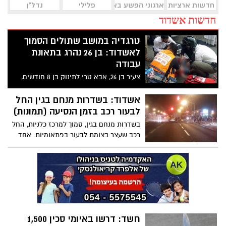
חדשות ארציות
ארגוני הפשע באשדוד
פלילי
נדל"ן
חדשות אשדוד
טרגדיה במושב שתולים הסמוך
לאשדוד: בן 26 נהרג בתאונת
עבודה
צעיר בן 26, אבא טרי לתינוק בן 8 חודשים,
נהרג היום בתאונת עבודה. ההרוג הוא תושב
המושב שתולים, שנפגע עת עבד מלגזה
אשדוד: בשדרות מנחם בגין החל
במושב אחר באזור ונפגע ממטען שנפל עליו.
לבעור רכב בזמן הנסיעה (תמונות)
הוא נפטר בבית החולים ברזילי על שולחן
בשדרות מנחם בגין, סמוך למרכז כלניות, החל
הניתוחים
רכב שעצר בצומת לבעור בפתאומיות. אחד
מעדי הראיה סיפר לאשדוד נט כי הוא נסע
מאחורי הרכב, כאשר פתאום הוא התחיל
לראות עשן כבד עולה מהרכב. בעל הרכב
הצליח לצאת מרכבו ובעזרת מטף הצליח
למנוע את בעירת כל הרכב. לוחמי אש מתחנת
הכיבוי באשדוד הגיעו למקום וכיבו את האש
באופן סופי. הסיבה לשריפה היא ככול הנראה
חשד: דרשו באיומי סכין 1,500
כשל טכני