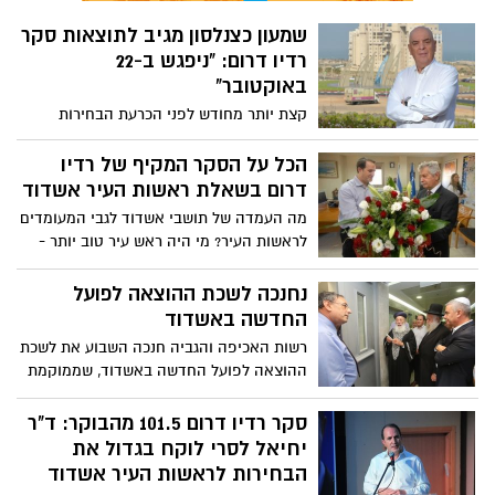
שמעון כצנלסון מגיב לתוצאות סקר
רדיו דרום: "ניפגש ב-22
באוקטובר"
קצת יותר מחודש לפני הכרעת הבחירות
המקומיות ולנוכח הפרסומים אודות סקרים
שונים אשר מנבאים לכאורה את תוצאות
הכל על הסקר המקיף של רדיו
הבחירות, שולח המועמד לראשות העיר שמעון
דרום בשאלת ראשות העיר אשדוד
כצנלסון מסר ברור: "הבחירות עדיין לא נגמרו
מה העמדה של תושבי אשדוד לגבי המעומדים
וכל אלה שמתבססים על סקרים שקריים
לראשות העיר? מי היה ראש עיר טוב יותר -
כאלה או אחרים שהם כביכול כבר ניצחו אז
לסרי או צילקר? מהי רמת שביעות הרצון של
אני רק רוצה להגיד להם שנתראה ב-22
התושבים מתפקודו של ראש העיר? מהי כוונת
נחנכה לשכת ההוצאה לפועל
לאוקטובר. המצב הזה שהבחירות מוכרעות
ההצבעה של תושבי אשדוד נכון להיום. כל
החדשה באשדוד
כל הזמן על ידי אותם אנשים מרובעי ז' וג'
זאת ועוד בסקר של רדיו רדיו דרום. הסקר
שבאים ב-100 אחוזים להצביע לא יכול
רשות האכיפה והגביה חנכה השבוע את לשכת
המלא עולה כאן באשדוד נט.
להימשך! זו חובה דמוקרטית של כל תושב
ההוצאה לפועל החדשה באשדוד, שממוקמת
להגיע ולהצביע!"
בבניין המשרדים בקניון סימול. בנוסף, מוקד
השירות והמידע הארצי עבר אף הוא לאשדוד
סקר רדיו דרום 101.5 מהבוקר: ד"ר
וצפוי להעסיק נשים מהמגזר החרדי
יחיאל לסרי לוקח בגדול את
הבחירות לראשות העיר אשדוד