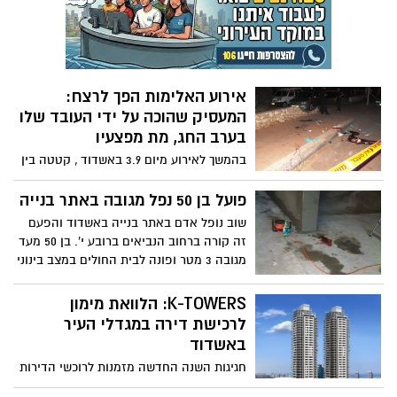
מוזעקים לעיתים לאירועי חירום, אשר יש בהם
קושי להגיע אל הפצועים במרחבי הדיונות
והחופים באשדוד. כבר תקופה ארוכה, דובר
על הצורך בטרקטורון באזור זה וכבר היו
מקרים קשים. שיכלו להסתיים אחרת, לו
אירוע האלימות הפך לרצח:
הייתה יכולת שינוע לצוות הרפואי, בשטח
המעסיק שהוכה על ידי העובד שלו
דיונות החול והחוף.
בערב החג, מת מפצעיו
בהמשך לאירוע מיום 3.9 באשדוד , קטטה בין
מעסיק ועובד במהלכה הותקף המעסיק, דוד
סמג'ה באופן קשה ופונה לבית החולים. היום
פועל בן 50 נפל מגובה באתר בנייה
דווח מבית החולים בלינסון כי דוד סמדג'ה ילד
שוב נופל אדם באתר בנייה באשדוד והפעם
1958 שסבל מחבלות קשות בראש ובצקת
זה קורה ברחוב הנביאים ברובע י'. בן 50 מעד
מוחית נפטר מפצעיו. החשוד במעשה תושב
מגובה 3 מטר ופונה לבית החולים במצב בינוני
אשדוד ליאור ישראל יליד 69 מצוי במעצר ,
עם פגיעת ראש. אנשי מד"א העניקו לו טיפול
ונשלח להסתכלות
ראשוני
K-TOWERS: הלוואת מימון
לרכישת דירה במגדלי העיר
באשדוד
חגיגות השנה החדשה מזמנות לרוכשי הדירות
הפוטנציאליים הזדמנות מצויינת לרכוש דירה