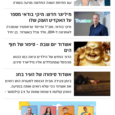
עם פתיחת השנה החדשה מגיעה בשורה
מאשדוד – חברת שמן שבשליטת ג'קי בן זקן,
אברהם נניקשוילי ומנופים פיננסים, דיווחה
מיליונר חדש: מיקי בודאי מספר
הבוקר כי עומק השכבה הנושאת סימני נפט
על האקזיט הענק שלו
"באיכות גבוהה" (נטו) הינה כ-68 מטרים.
מיקי בודאי, מנכ"ל ומייסד טראסטיר שנמכרה
במידה ואכן התוצאות יהיו כמצופה הרי
לאחרונה ל-IBM, נולד וגדל באשדוד. בן יחיד
מדובר בחג למדינה ולעיר אשדוד.
לאימא יוצאת ליטא ואבא יוצא פרס. הוא אף
פעם לא היה התלמיד הכי טוב בכיתה, אבל
אשדוד יום שבת - סיפור של חוף
כשהתגייס למודיעין, דרכו הייתה סלולה.
הים
צילום: עמית שעל (כלכליסט) הסטטוס החדש
הדור החדש של הילדים נראה כמו ההוא
שלו – מיליונר עם 151 מיליון דולר מזומן בבנק.
מהפסל שמתפללים אליו מיליארד סינים.
פגשתי את החנונים שבאו לעשות מסיבת
רווקים...בלי בחורות (חשבו שהאשדודיות הן
אשדוד סיפורה של העיר בחג
פיות טובות). אייך עוצרים את אלו שמלכלכים
בזמן צעידה מבית הכנסת לסעודת החג רואים
את הים והורסים את כל הכיף?! אייל בן שמחון
את אשדוד כפי שלא רואים אותה בנסיעה.
יצא לטיול של שבת בחוף ומביא לכם את
האוזן קולטת 5 שפות שונות על 2.5 קילומטר -
סיפורו
אין עוד עיר בעולם שזה יכול לקרות בה...
במרכזון שוכב הומלס. 99% מהתושבים מבלים
בחיק משפחתם, אבל ליבי עם האחוז שלא...
אשדוד בצעידה של ערב חג מעיניו של אייל בן