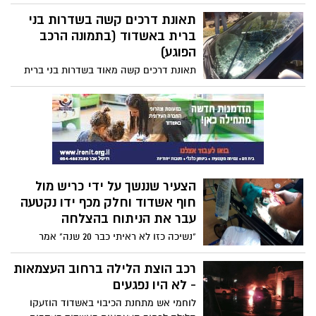
צריכים אתכם, אנחנו בליכוד צריכים אתכם.
אני בטוח שנעבוד ונפעל יחד עוד הרבה למען
תאונת דרכים קשה בשדרות בני
העיר אשדוד".
ברית באשדוד (בתמונה הרכב
הפוגע)
תאונת דרכים קשה מאוד בשדרות בני ברית
באשדוד, פינת שדרות ירושלים. על פי הדיווח,
מדובר בהולך רגל שנפגע מרכב ונפצע באורח
קשה. צוותים של מד"א לכיש ומתנדבים של
איחוד הצלה העניקו טיפול ראשוני לפצוע,
שפונה לחבירה עם ניידת טיפול נמרץ
הצעיר שננשך על ידי כריש מול
חוף אשדוד וחלק מכף ידו נקטעה
עבר את הניתוח בהצלחה
"נשיכה כזו לא ראיתי כבר 20 שנה" אמר
הרופא שטיפל בצעיר שנשך ע"י הכריש שגרם
לקטיעה חלקית של כף ידו. האירוע התרחש
רכב הוצת הלילה ברחוב העצמאות
באזור כלובי הדגים שמוצבים מול נמל אשדוד.
- לא היו נפגעים
הצעיר, בן 27, עובד כצוללן בכלובי דגים
לוחמי אש מתחנת הכיבוי באשדוד הוזעקו
שבמתחם הנמל. הוא נותח בבית החולים