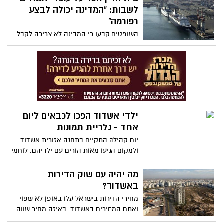
העיר, ורבים פנו למערכת אשדוד נט ודיווחו
לשבות: "המדינה יכולה לבצע
על מה ששמעו והרגישו
רפורמה"
השופטים קבעו כי המדינה לא צריכה לקבל
את הסכמת העובדים להקמת נמלי ים חדשים,
אולם הורו לצדדים להידבר ולהגיע להסכמות
עד ה-10 באוקטובר . לפי שעה לא ברור כיצד
יגיבו העובדים.
ילדי אשדוד הפכו לכבאים ליום
אחד - גלריית תמונות
יום קהילה התקיים בתחנה אזורית אשדוד
ולמקום הגיעו מאות הורים עם ילדיהם. לוחמי
האש נתנו לילדים להרגיש כבאים ליום אחד,
הדגימו כיבוי שריפה, הדגימו גלישה מהגג ע"י
מה יהיה עם שוק הדירות
חבלים, הפעילו את מנוף הגבהים, פתחו את
באשדוד?
החפ"ק עם כל הציוד, הראו ציוד חומ"ס
מחירי הדירות בישראל עלו באופן לא שפוי
ואפילו נכנסו למקלחת טיהור. לוחמי האש גם
ואתם המחירים באשדוד. באיזה מחיר שווה
נתנו לילדים למשוך רכב ע"י חבלים באמצעות
ונכון לקנות היום דירה באשדוד? כמה עולות