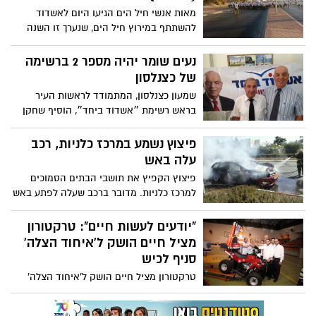
מאות אנשי חיל הים הגיעו היום לאשדוד
להשתתף במירוץ חיל הים, שנערך זו השנה
השניה. המירוץ הוא לאורך חופי ישראל,
עליהם מגן חיל הים. אנשי החיל רצים לאורך
נעים שומר יהיה מספר 2 ברשימה
של יותר ממאה קילומטר. צפו בתמונות
של כצנלסון
מההזנקה באשדוד
שמעון כצנלסון, המתמודד לראשות העיר
בראש רשימת ״אשדוד ביחד״, הוסיף שחקן
רכש ותיק ומנוסה לכוחותיו - עו״ד נעים שומר.
פיצוץ נשמע במרכז כלניות, רכב
עלה באש
פיצוץ הקפיץ את תושבי הבתים הסמוכים
למרכז כלניות. מדובר ברכב שעלה לפתע באש
ובמשטרה בודקים ברגעים אלו את סיבת
האירוע. כוחות הצלה ובטחון הוזנקו למקום.
"יודעים לעשות חיים": טרקטורון
בעלי הרכב נמלטו בזמן. אין נפגעים. אשדוד
מציל חיים הושק ל'איחוד הצלה'
נט יעלה פרטים נוספים בהמשך.
סניף לכיש
טרקטורון מציל חיים הושק ל'איחוד הצלה'
סניף לכיש - הטקס נערך ביום שני במושב בני
דרום. צוותי 'איחוד הצלה' סניף לכיש,