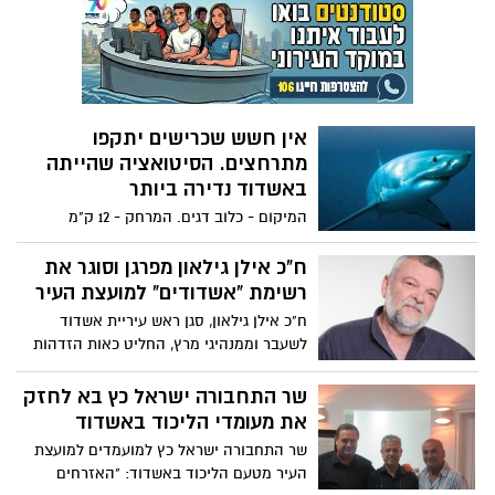
הדרך וקיבל את הלידה. האם והתינוקת פונו
להמשך מעקב בבית החולים קפלן ברחובות
כשמצבם טוב מאוד.
אין חשש שכרישים יתקפו
מתרחצים. הסיטואציה שהייתה
באשדוד נדירה ביותר
המיקום - כלוב דגים. המרחק - 12 ק"מ
מהחוף. העומק - 20 מ"ר. הסיטואציה של
הנשיכה - הצוללן ניסה להבריח את הכריש
ח"כ אילן גילאון מפרגן וסוגר את
שבא לסעוד מכלוב הדגים. הכריש חשב
רשימת "אשדודים" למועצת העיר
שהצוללן תוקף אותו ולכן תקף חזרה. חשוב
ח"כ אילן גילאון, סגן ראש עיריית אשדוד
להבין שהכריש נחשב לבעל חיים טורף אך הוא
לשעבר וממנהיגי מרץ, החליט כאות הזדהות
אינו מחפש אחרי בני אדם. מזונו של הכריש
לפרגן ולהציב את עצמו כאיש שסוגר את
הוא דגה מסוגים שונים. הוא אינו נוהג לשהות
רשימת אשדודים למועצת "העיר. ח"כ אילן
שר התחבורה ישראל כץ בא לחזק
בחופי הרחצה בהם המים רדודים.
גילאון: "אני בטוח שיניב קקון יהיה ראש
את מעומדי הליכוד באשדוד
עיריית אשדוד בעתיד.
שר התחבורה ישראל כץ למועמדים למועצת
העיר מטעם הליכוד באשדוד: "האזרחים