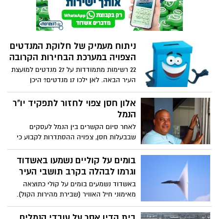
במקום עם בת זוגתו ושני ילדיה, תושבי
אשקלון
ניתוח מעמיק של חלוקת המנדטים
הצפויה במערכת הבחירות הקרובה
22 רשימות מתמודדות על 27 מנדטים למועצת
העיר הבאה. לאן ילכו 17 מנדטים? היכן
המנדטים הפנויים? כמה רשימות לא יעברו את
אחוז החסימה? אייך יתפלגו הקולות? כל זאת
אלון חסן צפוי לחזור לתפקיד יו"ר
ועוד בכתבה הבאה
הנמל
לאחר סיום הקשרים בין הנמל לעסקים
שבבעלות חסן, צפויה ההסתדרות לקבוע כי
לחסן אין ניגוד עניינים. צפוי לנהל המו"מ עם
משרד התחבורה
בומים על קוליים נשמעו באשדוד
וגרמו לבהלה בקרב תושבי העיר
באשדוד נשמעים בומים על קולי כתוצאה
מאימוני חיל האוויר (שבירת מהירות הקול).
אין מדובר באירוע חריג בעיר או נפילות של
טילים. קול הנפץ גרם לבהלה רבה ברחבי
בית הדין אסר על עובדי הנמלים