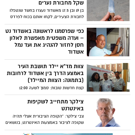
שקל מחבורת נערים
בן 19 ובן 17.5 מאשדוד נעצרו בחשד שנטפלו
לחבורת הצעירים, לקחו אותם בכוח לפרדס
ואז דרשו כסף. רק לאחר שאחד הנערים נסע
לביתו ולקח 1,200 שקל מסבו, הם הסכימו
כפי שפרסמנו לראשונה באשדוד נט
לשחררם
– ועדה משפטית מאפשרת לאלון
חסן לחזור להנהיג את ועד נמל
אשדוד
לאחר שהסדיר את נושאי ניגודי העניינים, חסן
צוות מד"א יילד תושבת העיר
יוכל לכהן כחבר ועד ולהצטרף לאבינועם שושן
למאבק נגד הפרטת הנמל באשדוד.
באמצע הדרך בין אשדוד לרחובות
(בתמונה: הצוות המיילד)
קצת חדשות טובות: סמוך לשעה 12:00
בצהרים קיבלו במוקד מד"א באשדוד הודעה
על אישה עם צירי לידה בביתה באשדוד.
צילקר מתחייב לשקיפות
למקום שוגר אמבולנס של מד"א, בו היה
באינטרנט
באותה המשמרת דובר מרחב לכיש של מד"א,
צבי צילקר: "הקופה הציבורית אצלי תהיה
יניב אסולין. במהלך פינוי היולדת לבית
שקופה לציבור באמצעות האינטרנט; בנושאים
החולים, ירדו המים והחלה לידה. צוות
מהותיים ייערך משאל תושבים"
האמבולנס, בראשותו של אסולין, עצר בצד