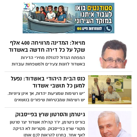
מויאל: המדינה מרוויחה 400 אלף
שקל על כל דירה חדשה באשדוד
המפתח הגדול להוזלת מחירי הדירות
באשדוד לזוגות צעירים ולמשפחות עובדות
עם ילדים נמצא בידי הממשלה והפחתה
משמעותית במחירי הדירות לזוגות צעירים
כנס הבית היהודי באשדוד: נפעל
ולמשפחות עובדות עם ילדים הינה אפשרית
למען כל תושבי אשדוד
וניתנת למימוש ולביצוע מהיר – כך טוען יצחק
"יש רשימות שמציעות יהדות, אך אינן ציוניות.
מויאל, יו"ר הסתדרות ענף הבניין והעץ
יש רשימות שמבטיחות שיפורים בנושאים
בישראל, המתמודד בראש רשימת "אשדוד
כאלו ואחרים, אך ערכי המסורת אינם בראש
תצליח" בבחירות למועצת העיר.
מעייניהם. יש רשימות של מגזרים, יש רשימות
גיטרמן והסרטון שרץ בפייסבוק
שמאחוריהן אינטרסים שונים". כך ציין אמש
בוריס גיטרמן, יו"ר קהילת אשדוד יצר סרטון
(יום ג' 10.9) עו"ד נריה און, יו"ר הבית היהודי
מקורי שרץ בפייסבוק. מקוריות לא הזיקה
באשדוד בכנס בחירות גדול שהתקיים באולם
לאף אחד. בחרנו להראות לכם אותו