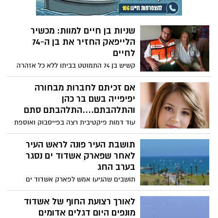
שניות בן חיים למוות: מכשיר
הלייפאק החזיר את בן ה-74
לחיים
קשיש בן 74 התמוטט בביתו ללא כל אזהרה
מוקדמת. אישתו מצאה אותו ללא הכרה בסלון
הבית והזעיקה את כוחות ההצלה. מתנדב
אם זכיתם לחברות מבחורה
איחוד הצלה, דודי אוברלנדר, שהיה במרחק
יפיפייה בשם בר כהן
דקה מהבית, זינק למקום ותוך חצי דקה מאז
והתלהבתם....התלהבתם סתם
החל להעניק טיפול קיבל הקשיש שני שוקים
עוד דמות פיקטיבית רצה בפייסבוק ואוספת
חשמליים באמצעות הלייפאק (דפיברילטור),
חברים מאשדוד. לכאורה קוראים לה בר כהן
שהחזירו את ליבו לפעום שוב. השבוע, לאחר
ולכאורה היא למדה במקיף א' באשדוד. אבל
תושבת העיר פונה לראש העיר
שהתאושש בבית החולים, הוא פגש את האיש
זהו ש...לא... היא לא אשדודית, לא קוראים
לאחר שפארק אשדוד ים נסגר
שהציל את חייו
לה בר כהן והיא גם לא ישראלית. מי
בערב החג
שמתעקש ורוצה למצוא את דוגמנית
תושבים שהגיעו אמש לפארק אשדוד ים
הפנים...נאכזב אותו שוב כי התמונה צולמה
נאלצו לשוב על עקבותיהם לאחר ששערי
ממש מזמן, אבל ממש.. התמונה הייתה
הפארק היו סגורים ולא התאפשרה כניסת
לאורך רצועת החוף של אשדוד
במאגרי התמונות bankimag . אתם שואלים
אנשים לפארק. "התקשרנו למוקד העירוני
מונפים היום דגלים אדומים
למה יצרו את הדמות הפיקטיבית הזאת...אם