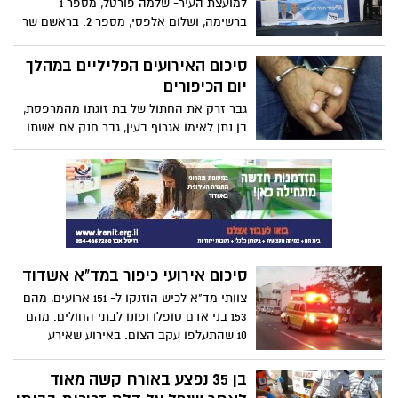
למועצת העיר- שלמה פורטל, מספר 1
טיפול עד להגעת צוות מד"א. "עשיתי מה שכל
ברשימה, ושלום אלפסי, מספר 2. בראשם שר
אחד היה עושה", אמר בצניעות ראש העיר
התקשורת והגנת העורף גלעד ארדן, חברת
לאשדוד נט
הכנסת מירי רגב וראש עיריית אשדוד דר'
סיכום האירועים הפליליים במהלך
יחיאל לסרי. צילום: גיל עוזיאל
יום הכיפורים
גבר זרק את החתול של בת זוגתו מהמרפסת,
בן נתן לאימו אגרוף בעין, גבר חנק את אשתו
לעיני הילדים.
סיכום אירועי כיפור במד"א אשדוד
צוותי מד"א לכיש הוזנקו ל- 151 ארועים, מהם
153 בני אדם טופלו ופונו לבתי החולים. מהם
10 שהתעלפו עקב הצום. באירוע שאירע
בשעות הצהרים בסיטי באשדוד, נפל בן 15
מגובה רב ונפצע באורח בינוני
בן 35 נפצע באורח קשה מאוד