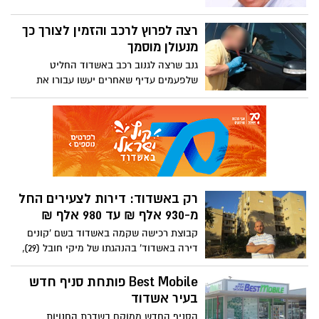
של ישיבת דקלים בעיר, בהשתתפות שר
הכלכלה והדתות נפתלי בנט
רצה לפרוץ לרכב והזמין לצורך כך
מנעולן מוסמך
גנב שרצה לגנוב רכב באשדוד החליט
שלפעמים עדיף שאחרים יעשו עבורו את
העבודה המלוכלכת. הוא בחר רכב בקפידה
והזמין למקום מנעולנים שיפרצו עבורו. אלה
הבחינו בהתנהגותו המשונה ומיהרו להזעיק
את המשטרה
רק באשדוד: דירות לצעירים החל
מ-930 אלף ₪ עד 980 אלף ₪
קבוצת רכישה שקמה באשדוד בשם 'קונים
דירה באשדוד' בהנהגתו של מיקי חובל (29),
הצליחה לעשות היום את מה שהמועמדים
למועצת העיר מבטיחים למחר- הוזלת מחירי
Best Mobile פותחת סניף חדש
הדירות * פרויקט המכונה 'מתחם הצעירים
בעיר אשדוד
באשדוד' יקום ברובע ח' ובו יימכרו דירות
הסניף החדש ממוקם בשדרת החנויות