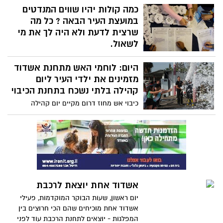
גלגלות, אשר מורידות את משקל הרכב
הדירות בכל רבע ורבע בעיר? והאם המחירים
כמה קולות יהיו שווים המנדטים
ומסייעות במשיכה. לסיום נהנו הילדים
יחזרו לשפויות?
במועצת העיר הבאה ? כל מה
מבריכת קצף ענקית אשר הופעלה ברחבת
שרצית לדעת ולא היה לך את מי
הכיבוי
לשאול.
הבחירות למועצת העיר אשדוד בפתח - כמה
היום: לוחמי האש מתחנת אשדוד
קולות צריך בשביל להשיג את המנדט
הראשון? כמה למנדט השני, שלישי ורביעי?
מזמינים את ילדי העיר ליום
כמה להערכתנו קולות יזרקו לפח? כל זאת
קהילה בלתי נשכח בתחנת הכיבוי
ועוד. כל מה שרצית לדעת כיצד נקבעים
כיבוי אש מחוז דרום מקיים יום קהילה
חלוקת המנדטים בבחירות למועצת העיר
בתאריך 22.9.13 ביום ראשון חוה"מ סוכות בין
אשדוד.
השעות 10:00-13:30 בתחנות אשקלון, אשדוד
וקרית גת. לוחמי האש מבטיחים חוויה בלתי
נשכחת לילדים וגם לנו המבוגרים. בתמונות:
טעימה מיום הקהילה מהשנה שעברה
אשדוד אחת יוצאת לרכבת
יום ראשון, שעות הבוקר המוקדמות, פעילי
אשדוד אחת מוכיחים שהם הכי חרוצים בין
המפלגות - יוצאים לתחנת הרכבת עוד לפני