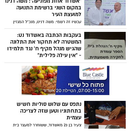
"אשדוד אחת מפתיעה": משה דנינו
עשרות פניות של תושבים שנרתמו לסייע.
במקום השני ברשימת התנועה
לצערנו, למרות שכתב אשדוד נט היה בבית
למועצת העיר
המשפחה, צילם בראשותם את המקרר הריק
עכשיו זה רשמי: משה דנינו, מנכ"ל המגזין
והמטבח, בני המשפחה החליטו בסופו של
ופעיל בעמותות חסד, מצטרף לתנועה
דבר שלא לקבל סיוע.
החברתית החדשה "אשדוד אחת", בראשות
בעקבות הכתבה באשדוד נט:
עו"ד צחי אבו, ויהיה המועמד המוצב במקום
המשטרה לא תחקור את התלונה
השני ברשימת התנועה המתמודדת בבחירות
שהגיש מנהל מקיף ח' נגד תלמידו
הקרובות למועצת העיר.
- "אין עילה פלילית"
"אין עילה פלילית ולא נפתח בחקירה" - כך
אומרים במשטרה בעקבות התלונה שהגיש
מנהל מקיף ח' נגד תלמידו, שתלה ציטוטים
מהעיתונות המקומית ברחבי המקיף, שדיווחו
על מאבקים וחקירות בהם מעורב לכאורה
המקיף
נתפס עם שלוש סוליות חשיש
בתחתוניו וטען שזה לצריכה
עצמית
צעיר בן 23 מאשדוד, ששוחרר למעצר בית