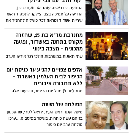
"קול הלב" עם צבי צילקר
התנועה, שבראשה עומד אבינועם שושן,
הודיעה על תמיכה בצבי צילקר לתפקיד ראש
עיריית אשדוד וקראה לכל פעיליה להחזיר את
צילקר, ראש העירייה המיתולוגי, לעשות סדר
בעיר. "עד עכשיו הלב היה עם צבי, מעתה גם
מתנדבת מד"א בת 15, שחזרה
הקול", אמר שושן
מקורס בתחנה באשדוד, נפגעה
ממכונית - מצבה בינוני
שתי תאונות במעורבות הולכי רגל אירעו הערב
באשדוד, בשתי התאונות נפצעו הולכי רגל
באורח בינוני. הפצועים קיבלו טיפול ראשוני
אלפים צפויים להגיע עד כניסת יום
במקום ופונו לבתי החולים בניידות טיפול
הכיפור לבית העלמין באשדוד -
נמרץ של מד"א
ללא תחבורה ציבורית
מחר (יום ו') יחול יום הכיפור, ובשעות אלה
מבקרים רבים מגיעים לבית העלמין באשדוד,
להתייחד עם יקיריהם. מכתב ששלחה תושבת
הסולחה של השנה
אשדוד למערכת אשדוד נט, מעלה שוב בעיה
מישל ועננו וראש העיר, יחיאל לסרי, שהסכסוך
קשה: חוסר בתחבורה ציבורית לבית העלמין
בניהם עשה כותרות, בעיקר בפיסבוק....ערכו
ודרכי גישה בכלל לא ידידותיים
סולחה ערב יום כיפור.