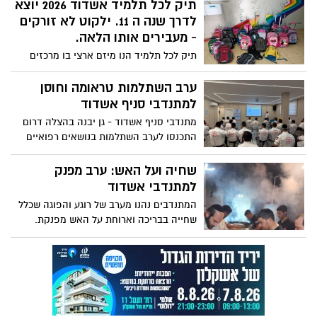
הצליח למצוא אותה וכעת פונה לציבור
תיק לכל תלמיד אשדוד 2026 יוצא
בתקווה לאתר את בני הזוג ולהשיב להם את
לדרך שנה ה 11. ילקוט לא זורקים
האבדה עדכון: זמן קצר לאחר הפרסום
- מעבירים אותו הלאה.
באשדוד נט, אותר הזוג שאיבד את הטבעת
תיק לכל תלמיד הנו מיזם ארצי בו מרכזים
ילקוטים (גם תיקי גן וגם ציוד). יוזמה הנותנת
מענה גם למטרות חברתיות וגם סביבתיות.
ערב השתלמות טראומה וחוסן
למתנדבי סניף אשדוד
מתנדבי סניף אשדוד - גן יבנה בהצלה דרום
התכנסו לערב השתלמות בנושאים רפואיים
ובנושא חוסן המתנדבים
שחיה ועל האש: ערב מפנק
למתנדבי אשדוד
המתנדבים נהנו מערב של רוגע והפוגה שכלל
שחייה בבריכה וארוחת על האש מפנקת.
האירוע בא להוקיר את פעילותם המסורה של
המתנדבים לאורך כל השנה.