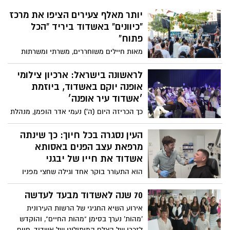
יותר מאלף צעירים הציפו את מרכז
“כיוונים” באשדוד ביריד “הכל
פתוח”
מאות חיילים משוחררים, משרתי ומשרתות
מילואים, סטודנטים וצעירים הגיעו אמש
(חמישי) לאירוע הענק שכלל כ-100 דוכנים,
לראשונה בישראל: ארכיון צילומי
ייעוץ אישי, הזדמנויות תעסוקה ולימודים,
אופנה יוקם באשדוד, ביוזמת
מיצוי זכויות והופעה של תמיר בר. המשנה
׳אשדוד עיר אופנה׳
לראש העיר אופיר לסרי: “זהו אירוע השיא
כך הכריזה היום (ה') נעמי אדר הופמן, מנהלת
שלנו לשנת 2026”
אשדוד עיר אופנה והמשנה למנכ”ל החברה
העירונית לתרבות אשדוד, על בימת ועידת
העין נסגרה בכל חיוך: כך שינתה
האופנה של ישראל, שנערכה בהאנגר 11 בתל
מרפאת עצב הפנים באסותא
אביב
אשדוד את חייו של יבגני
הוא התעורר בוקר אחד וגילה שחצי מפניו
משותקות. חודשים של תרופות וטיפולים לא
הצליחו להחזיר את החיוך ליבגני פופוב
70 שנה לאשדוד מבעד לעדשה
מאשדוד, עד שהגיע למרפאת עצב הפנים
אירוע השיא החגיגי של הרשות העירונית
בבית החולים הציבורי אסותא אשדוד || ד"ר
'מהות' נערך בסימן "מהות החיים", והוקדש
עודד קראוס, מהמומחים הבודדים בישראל
לזכרו של הצלם המיתולוגי של אשדוד, חיים