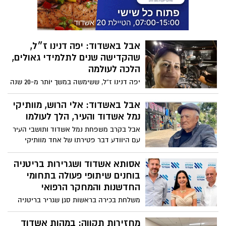
יוסף שליט"א שנשא משא מאלף ומעורר
לבבות; המרצה הפופולרי הרב שניאור אשכנזי
ריתק את ההמונים; רב השכונה ושליח הרבי
הרב מרדכי מנשה לאופר ערך 'סיום מסכת',
אבל באשדוד: יפה דנינו ז״ל,
יו"ר המועצה הדתית בעיר הרב עובדיה דהן
שהקדישה שנים לתלמידי גאולים,
בירך והקהל העמיק בצורת הבית ויצא חדור
הלכה לעולמה
בתחושת ציפייה לגאולה
יפה דנינו ז”ל, ששימשה במשך יותר מ-20 שנה
כתומכת הוראה בבית הספר גאולים ובשנת
עבודתה האחרונה כספרנית, נפטרה הבוקר
אבל באשדוד: אלי הרוש, מוותיקי
לאחר שנאבקה על חייה מאז שהתמוטטה
נמל אשדוד והעיר, הלך לעולמו
בביתה בערב תשעה באב בעקבות דום לב.
אבל בקרב משפחת נמל אשדוד ותושבי העיר
היא תובא למנוחות היום בשעות הצהריים
עם היוודע דבר פטירתו של אחד מוותיקי
העיר ומוותיקי הנמל, אשר הלך לעולמו והותיר
אחריו משפחה כואבת, חברים ועמיתים רבים
אסותא אשדוד ושגרירות בריטניה
בוחנים שיתופי פעולה בתחומי
החדשנות והמחקר הרפואי
משלחת בכירה בראשות סגן שגריר בריטניה
בישראל, תומאס פיפס, ביקרה בבית החולים
הציבורי אסותא אשדוד, במטרה להעמיק את
מחזירות תקווה: במהות אשדוד