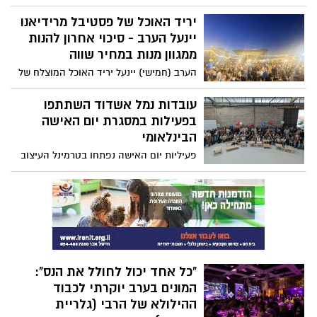
כאות הערכה על פעילותו רבת השנים למען
עולים חדשים והפיכתה של אשדוד לאחת
יריד האוכל של פסטיבל מרידיאנו
הערים המובילות בישראל בתחום הקליטה.
יינעל הערב - סיכוי אחרון להנות
באולפן “שפה יפה” מדגישים כי התמיכה
ממגוון מנות במחיר שווה
העירונית והחזון לקידום העלייה מאפשרים
הערב (חמישי) יינעל יריד האוכל המוצלח של
לעולים להשתלב במהירות בחיי הקהילה,
פסטיבל מרידיאנו באשדוד - מגוון מנות שף
התעסוקה והתרבות בעיר
במחיר של 45 שקלים בלבד. בואו בהמוניכם
עובדות נמל אשדוד השתתפו
בפעילות במסגרת יום האישה
הבינלאומי
פעיליות יום האישה נפתחו בטרמינל העיצוב
בבת ים לבסדנת נגרות חווייתית. במהלך
הסדנה התנסו המשתתפות בעבודה מעשית
עם עץ, למדו טכניקות בסיסיות של עיצוב
ובנייה בסביבה לא שגרתית עבורן. כל
התוצרים נתרמו למרכז רפואי מרחבים
למחלקת נפגעי טראומה
"כל אחד יכול לחולל את הנס":
המונים בערב יוקרתי לכבוד
ההילולא של הרבי (גלריית