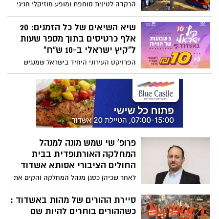
הרקדה לטינית סוחפת ומופע מוזיקלי חגיגי
של מושיק עפיה ושלומי סרנגה - והכול
בכניסה חופשית
שיא השיאים של כל הזמנים: 20
אלף כרטיסים בתוך מספר שעות
ל”קיץ ישראלי ב-10 ש”ח"
הפרויקט העירוני היחיד בישראל שמנגיש
תרבות ובילוי לכל המשפחה בחודש שבו
ההוצאות המשפחתיות בשיאן: יותר מ-50
פעילויות מדי יום במשך שלושה שבועות, וכל
פעילות ב-10 ש”ח בלבד לתושבי אשדוד.
המכירה נמשכת, והצפי הוא לרכישת אלפי
כרטיסים נוספים
פרופ' שי שמש מונה למנהל
המחלקה האורתופדית בבית
החולים הציבורי אסותא אשדוד
לאחר שכיהן כסגן מנהל המחלקה והקים את
היחידה לאורתופדיה אונקולוגית, פרופ’ שי
שמש נכנס לתפקיד מנהל המחלקה
סיירת ההורים של מהות באשדוד :
האורתופדית. בבית החולים מציינים כי המינוי
כשההורים בוחרים להיות שם
צפוי לחזק את תחומי המצוינות ולהמשיך