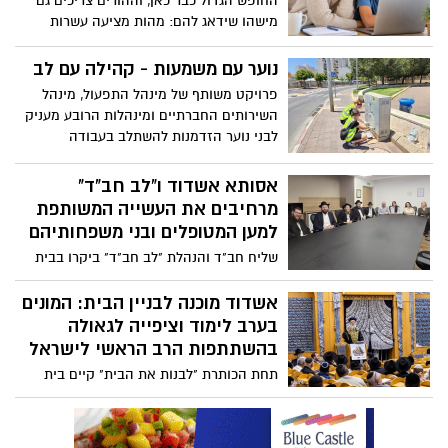
החופש הגדול כבר כאן, וההורים צריכים גם
מישהו שידאג להם: מהות מציעה עשרות
הרצאות ללא תשלום לכל שלב בהורות החופש
הגדול הוא אולי התקופה שהילדים הכי
נוער עם משמעות - קהילה עם לב
מחכים לה, אבל עבור לא מעט הורים מדובר
פרויקט משותף של מינהל התפעול, מינהל
בחודשיים שמביאים איתם לא מעט אתגרים.
השירותים החברתיים ומינהלות הרובע מעניק
השילוב בין עבודה, מסגרות שמסתיימות, זמן
לבני נוער הזדמנות להשתלב בעבודה
מסך שהולך ומתארך, בילויים מחוץ לבית,
משמעותית במהלך חופשת הקיץ, תוך תרומה
שאלות על גבולות, כסף, בטיחות והכנה לשנת
לקהילה ופיתוח תחושת אחריות, מסוגלות
אסותא אשדוד ו"לב חב"ד"
הלימודים החדשה, הופך את הקיץ למבחן של
ושייכות
מרחיבים את העשייה המשותפת
ממש עבור משפחות רבות.
למען המטופלים ובני משפחותיהם
שליח חב"ד והנהלת "לב חב"ד" ביקרו בבית
החולים הציבורי אסותא אשדוד, במטרה
להעמיק את שיתוף הפעולה ולהרחיב את
אשדוד מוכנה לבניין הבית: המונים
הסיוע הניתן למטופלים. ארגון הרפואה של
בערב לימוד וציפייה לגאולה
צעירי חב"ד פועל בכלל מרכזי האשפוז
בהשתתפות הרב הראשי לישראל
ומפעיל מערכי הסיוע, ייעוץ, הכוונה הרפואית
תחת הכותרת "לבנות את הבית" קיים בית
וליווי למטופלים ובני משפחותיהם
חב"ד רבעים יא-יב באשדוד כנס ענק
בהשתתפות רבנים נכבדים וקהל רב ומגוון •
אורח הכבוד היה הראשון לציון הגאון רבי דוד