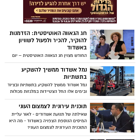
לקראת חופשת הקיץ וקוראים למעסיקים
ולהורים להכיר את הכללים
חג הגאווה האוטיסטית: הזדמנות
להוקיר, להכיר ולפעול לשוויון
באשדוד
החודש מצוין חג הגאווה האוטיסטית – יום
המוקדש לאנשים על הספקטרום האוטיסטי
ולתרומתם הייחודית לחברה. היום, שצוין
נמל אשדוד ממשיך להשקיע
לראשונה בשנת 2005 ומאז מתקיים מדי שנה
בתשתיות
ב18 ביוני, מבטא הכרה בגאווה האוטיסטית
נמל אשדוד ממשיך להשקיע בתשתיות ובציוד
ובחשיבות שילובם המלא והשוויוני של אנשים
ובימים אלו החל הצטיידות במלגזות מכולות
אוטיסטים בכל תחומי החיים.
ריקות. בימים אלו נקלטו בנמל 5 מלגזות
לעבודה מיידית, כחלק מרכישת 12 מלגזות
תוכנית עירונית לצמצום העוני
מסוג זה, בעלות המוערכת בכ-4 מיליון יורו.
שאילתה של תנועת אשדודים - לאור עליית
המהלך משלב התייעלות תפעולית עם עמידה
המיסים הנוספת הצפויה באשדוד - מה היא
בסטנדרטים סביבתיים בינלאומיים
התוכנית העירונית לצמצום העוני?