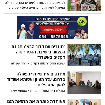
דרום מטעם משרד החינוך. ההישג המרשים
לקראת פתיחת שנת הלימודים הקרובה, חילק
משקף עשייה מקצועית, עקבית ורחבת היקף,
המינהל לשירותים חברתיים כ-400 ילקוטים
המתבצעת לאורך כל השנה, בשגרה ובחירום
איכותיים לתלמידים העולים לכיתה א’,
הכוללים גם ציוד הנדרש לפתיחת שנת
הלימודים
"חוזרים עם הדור הבא": חגיגת
המצווה בישיבת ההסדר נווה
דקלים באשדוד
ישיבת ההסדר נווה דקלים אירחה עשרות
מבוגריה, יחד עם ילדיהם ונכדיהם החוגגים
השנה בר ובת מצווה. הילדים קיימו לימוד
מחזקים את שיתוף הפעולה
משותף עם ההורים והסבים, שיח עם ראש
בדרום: עזר מציון ואסותא אשדוד
הישיבה, הרב דוד גבריאלי, וקיבלו שי מיוחד
למען המטופלים
וספר לימוד ייעודי
הנהלת בית החולים הציבורי אסותא אשדוד
אירחה השבוע את משה חרש, מנהל מערך
הייעוץ הרפואי בעמותת "עזר מציון", לפגישת
מאוחדת פותחת את מרפאת מנגו