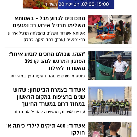
ובנתינה האינסופית לזולת
מתכוננים לגרוע מכל - באסותא
השלימו תרגיל אירוע רב נפגעים
אסותא אשדוד השלים בהצלחה תרגיל אירוע
רב-נפגעים (אר"ן) רחב היקף, כחלק
מהיערכותו המתמשכת למצבי חירום. התרגיל
התקיים על ידי ועדת אר"ן של האגף לשעת
"הנהג שכולם מחכים לנסוע איתו":
חירום במשרד הבריאות, בשיתוף פיקוד
הפרגון המרגש לנהג קו 391
העורף, מד"א ומשטרת ישראל
מאשדוד לאילת
פוסט מרגש שפרסמה נוסעת הפך במהירות
למחווה מרגשת לנהג אגד אבנר, שמלווה
במשך שנים את נוסעי קו 391 מאשדוד לאילת.
אשדוד בצמרת הביטחון: שלוש
"הוא כבר מזמן הרבה מעבר לנהג - הוא הלב
שנים ברציפות במקום הראשון
של הקו", כתבה
במחוז דרום במשרד החינוך
עיריית אשדוד, ממשיכה להוביל את תחום
הביטחון, הבטיחות והמוכנות לחירום במוסדות
החינוך, לאחר שזכתה זו השנה השלישית
אשדוד: 400 תיקים לילדי כיתה א'
ברציפות בתואר הרשות המצטיינת במחוז
חולקו