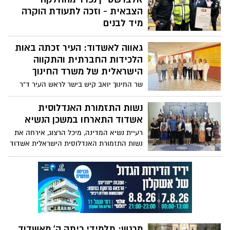
העוגן המרכזי לפיתוח קריירה, שילוב
הצבאית - וזכה לתעודת הוקרה
תעסוקתי וצמיחה כלכלית עבור תושבי העיר
מיד לבנים
והסביבה
לאחר קרוב לעשור שבו טיפח במסירות את
גאווה לאשדוד: העיר זכתה באות
החלקה הצבאית בבית העלמין באשדוד וליווה
ברגישות משפחות שכולות, קיבל יעקב
הלכידות החברתית והתקווה
אלברשטיין תעודת הוקרה מארגון יד לבנים
הישראלית של משרד החינוך
אשדוד. ההוקרה מגיעה עם סיום תפקידו,
שר החינוך יואב קיש בישר לראש העיר ד"ר
כהערכה על עשייה שקטה, אנושית ומסורה
יחיאל לסרי על הזכייה היוקרתית לשנת
שהפכה אותו לדמות מוכרת ואהובה במקום
תשפ"ו. ועדת הפרס שיבחה את התפיסה
נשות התזמורת האנדלוסית
החינוכית העירונית, את החיבור בין הדורות
אשדוד התארחו במשכן הנשיא
ואת מיזם "מגן למילים", שנועד לקדם שיח
רעיית נשיא המדינה, מיכל הרצוג, אירחה את
מכבד ואחריות דיגיטלית
נשות התזמורת האנדלוסית הישראלית אשדוד
במשכן הנשיא למפגש מרגש שעסק במוזיקה,
בעוצמה נשית, ובכוחה של התרבות לחבר,
לרפא ולהעניק תקווה
מרגש: תלמידי כיתה ה' מאשדוד