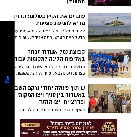
תמונות)
נכבדי העיר, ידידי חב"ד, אישי ציבור ורבנים,
עוברים את הקיץ בשלום: מדריך
יחד עם 44 רבני חב"ד - שליחי ושליחות הרבי
בעיר, התכנסו באירוע ההילולא המרכזי,
מד"א למניעת פציעות
בהפקה יוקרתית, מלאת תוכן ומעוררת
איפה מומלץ לטייל, כיצד להימנע מפגיעה
השראה – כשהמסר ברור: כל אחד מאיתנו
מבעל חיים בטבע וממה צריך לעשות בים
יכול לחולל את הנס
ובבריכה? עם תחילתו של הקיץ ולקראת
יציאת בני הנוער והילדים לחופש הגדול,
קבוצת נמל אשדוד זכתה
מפרסם מד"א את המדריך המלא להורים
באליפות הליגה למקומות עבודה
ולילדים
קבוצת הכדורגל של נמל אשדוד השלימה עונה
מצוינת וזכתה באליפות הליגה למקומות
עבודה במחוז דרום
שיתוף פעולה יחודי נרקם השבוע
באשדוד בין סניף ויצו המקומי
ופדרציית ויצו הולנד
בטקס חגיגי במעמד שגרירת הולנד בישראל
והנהלת ויצו העולמית והארצית, נחשף שלט
הוקרה על שמה של תיה אנהולט ז"ל, אשר
משפחתה בחרה להנציח את זכרה לטובת
המשך הרציפות הקהילתית והחוסן החברתי