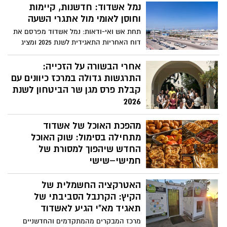
נמל אשדוד: חדשנות, קיימות
וחוסן לאומי מול אתגרי השעה
תחת אש ואי-ודאות: נמל אשדוד מפרסם את
דוח האחריות התאגידית לשנת 2025 ומציג
חוסן תפעולי, חדשנות ותוכנית סביבתית
ארוכת טווח
אחרי הבשורה על הזכייה:
התרגשות גדולה במרכז כיוונים עם
קבלת פרס מגן שר הביטחון לשנת
2026
יום לאחר ההכרזה על הזכייה בפרס מגן שר
מהפכת האוכל של אשדוד
הביטחון לשנת 2026, במרכז כיוונים ובאשדוד
מסכמים בסיפוק את ההישג. יותר מ־30
מתחילה בסימול: שוק האוכל
אירועים, עשרות יוזמות, אלפי משתתפים
החדש שיהפוך למסורת של
ומאות שעות התנדבות הובילו להכרה הארצית
חמישי–שישי
בעשייה רחבת ההיקף למען משרתי ומשרתות
אשדוד עומדת לקבל את אחד ממתחמי
המילואים, אנשי הקבע ובני משפחותיהם
האטרקציה החשמלית של
האוכל המסקרנים שנראו בעיר. החל מיום
שישי, 7.8, יושק בקניון סימול שוק האוכל
הקיץ: הקרנבל הסביבתי של
החדש, שיתקיים באופן קבוע בכל חמישי
תאגיד מא"י הגיע לאשדוד
ושישי, ויאגד תחת קורת גג אחת את מיטב
מרכז המבקרים מהמתקדמים והחדשניים
הטעמים, הריחות והמטבחים מהארץ