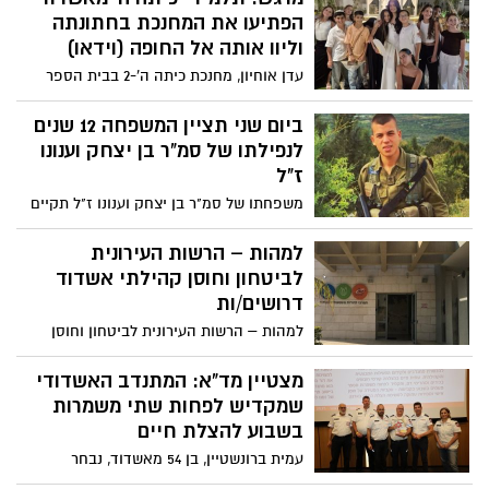
הפתיעו את המחנכת בחתונתה
וליוו אותה אל החופה (וידאו)
עדן אוחיון, מחנכת כיתה ה'-2 בבית הספר
חופית, זכתה להפתעה שלא תשכח כשכל
תלמידי כיתתה הגיעו לשמח אותה ביום
ביום שני תציין המשפחה 12 שנים
הגדול. המחווה המרגשת המחישה את הקשר
לנפילתו של סמ"ר בן יצחק וענונו
המיוחד שנרקם ביניהם לאורך השנה
ז"ל
משפחתו של סמ"ר בן יצחק וענונו ז"ל תקיים
ביום שני, כ"א בתמוז תשפ"ו (6 ביולי 2026),
טקס אזכרה במלאת 12 שנים לנפילתו בקרב
למהות – הרשות העירונית
במסגרת מבצע "צוק איתן".
לביטחון וחוסן קהילתי אשדוד
דרושים/ות
למהות – הרשות העירונית לביטחון וחוסן
קהילתי אשדוד דרושים/ות
מצטיין מד"א: המתנדב האשדודי
שמקדיש לפחות שתי משמרות
בשבוע להצלת חיים
עמית ברונשטיין, בן 54 מאשדוד, נבחר
למתנדב מצטיין מרחב לכיש של מד"א. מאז