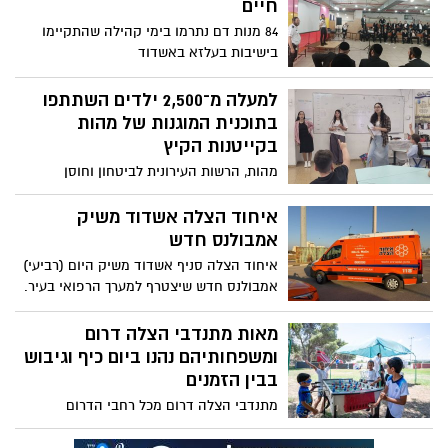
חיים
84 מנות דם נתרמו בימי קהילה שהתקיימו
בישיבות בעלזא באשדוד
למעלה מ־2,500 ילדים השתתפו
בתוכנית המוגנות של מהות
בקייטנות הקיץ
מהות, הרשות העירונית לביטחון וחוסן
קהילתי, מסכמת בהצלחה את פעילותה
במסגרת תוכנית "בית הספר של החופש
איחוד הצלה אשדוד משיק
הגדול", שבמהלכה השתתפו למעלה מ־2,500
אמבולנס חדש
ילדים וילדות בלמעלה מ־20 בתי ספר יסודיים
איחוד הצלה סניף אשדוד משיק היום (רביעי)
ברחבי אשדוד. לאורך חודש יולי הפעילו צוותי
אמבולנס חדש שיצטרף למערך הרפואי בעיר.
המוגנות של הרשות מערך חינוכי רחב, שנועד
זהו האמבולנס השלישי של איחוד הצלה
להעניק לילדים כלים מעשיים לוויסות רגשי,
שיפעל באשדוד ויחזק משמעותית את מענה
מאות מתנדבי הצלה דרום
להתמודדות עם כעסים ולחיזוק המיומנויות
החירום הרפואי לתושבי העיר והסביבה
ומשפחותיהם נהנו ביום כיף וגיבוש
החברתיות.
בבין הזמנים
מתנדבי הצלה דרום מכל רחבי הדרום
התאספו יחד עם משפחותיהם ביום ראשון
האחרון ליום כיף שאורגן על ידי ארגון הצלה