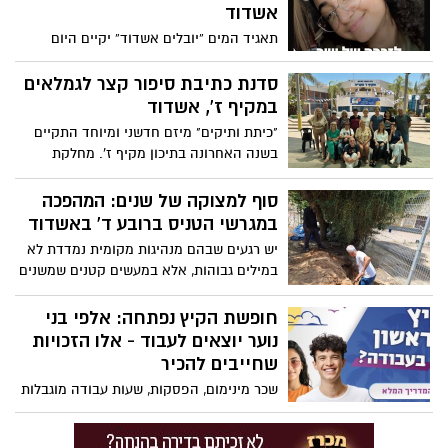
אשדוד
תאגיד המים “יובלים אשדוד” יקיים היום
(רביעי) התרמת דם מיוחדת לזכרה של סמל
שיר ביטון הי”ד, בוגרת מקיף ט’ באשדוד
סדנת כתיבת סיפור קצר לגמלאים
ומתנדבת מד”א, שנפלה בקרב בנחל עוז
במקיף ז', אשדוד
במהלך מתקפת הטרור ב־7 באוקטובר.
"כיתת ותיקים" מיזם חדשני ומיוחד התקיים
הציבור מוזמן להגיע ולתרום דם בין השעות
בשנה האחרונה בתיכון מקיף ז'. מחלקת
10:00 ל־15:00
הרווחה בעירייה והנהלת בית הספר הקימו
כיתת לימוד לגמלאים
סוף למצוקה של שנים: המהפכה
במגרשי הטניס ברובע ד' באשדוד
​יש רגעים שבהם מנהיגות מקומית נמדדת לא
במילים גבוהות, אלא במעשים קטנים שמשנים
איכות חיים של קהילה שלמה. זה בדיוק
הסיפור שמרגש בימים אלו את חובבי הטניס
חופשת הקיץ נפתחה: אלפי בני
בעיר אשדוד, שמבקשים להגיד תודה ענקית
נוער יוצאים לעבוד - אלו הזכויות
לאיש שלקח את העניינים לידיים – אריה
שחייבים להכיר
ביטון, מנהל מתנ"ס גולדי.
שכר מינימום, הפסקות, שעות עבודה מוגבלות
ואיסור העסקה בעבודות מסוכנות – במשרד
העבודה פרסמו מדריך מיוחד לבני נוער