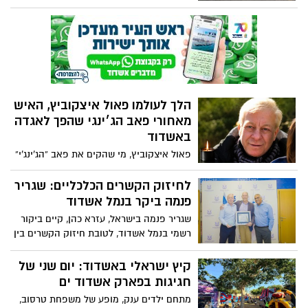
בעולם למיחזור פסולת אלקטרונית וסוללות –
ומהעולם. מדובר בחוויית אוכל שטרם נראתה
מא"י פקטורי הגיע לפארק אשדוד ים, כחלק
באשדוד – כזו שהופכת את הקניות לבילוי
מהפנינג לעידוד המיחזור שכלל מגוון סדנאות
קולינרי של ממש. שישי 900-15:00
לכל המשפחה, דוכני קיימות ואיכות סביבה,
סדנת תיפוף סביבתי וקצבי על כלים מפסולת
אלקטרונית, וכמובן מפעל המיחזור הנייד של
מא"י
הלך לעולמו פאול איצקוביץ, האיש
מאחורי פאב הג׳ינגי שהפך לאגדה
באשדוד
פאול איצקוביץ, מי שהקים את פאב “הג’ינג’י”
המיתולוגי והיה מהדמויות המזוהות ביותר עם
ראשית חיי הלילה באשדוד, הלך לעולמו.
לחיזוק הקשרים הכלכליים: שגריר
הפאב שהקים בתחילת שנות ה־80 הפך
פנמה ביקר בנמל אשדוד
למקום בילוי אהוב ולסמל עבור דור שלם של
שגריר פנמה בישראל, עזרא כהן, קיים ביקור
מבלים בעיר. איצקוביץ יובא למנוחות בבית
רשמי בנמל אשדוד, לטובת חיזוק הקשרים בין
העלמין בחיפה
המדינות, והידוק שיתופי הפעולה הכלכליים
והקשרים הימיים בין פנמה לישראל
קיץ ישראלי באשדוד: יום שני של
חגיגות בפארק אשדוד ים
מתחם ילדים ענק, מופע של משפחת טרסוב,