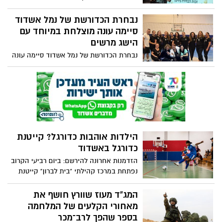
אדנאואר והמשרד לשיתוף פעולה אזורי
שמעבירות ערב נעים. ויש הרצאות שמצליחות
לגעת בלב, לשנות נקודת מבט ולהעניק
נבחרת הכדורשת של נמל אשדוד
לאנשים כוח אמיתי להמשיך הלאה. זו בדיוק
סיימה עונה מוצלחת במיוחד עם
התחושה שליוותה את המשתתפים בסדרת
הישג מרשים
ארבע ההרצאות שהעבירה מאזן החיים,
נבחרת הכדורשת של נמל אשדוד סיימה עונה
במסגרת "קפה תרבות" בגן יבנה, בהובלת
מוצלחת במיוחד עם הישג מרשים ; המקום
מרסל בן שמחון. במשך ארבעה מפגשים
הראשון בליגה למקומות עבודה
התמלא האולם במשתתפים שבאו לשמוע
ויצאו עם הרבה יותר מזה.
הילדות אוהבות כדורגל? קייטנת
כדורגל באשדוד
הזדמנות אחרונה להירשם: ביום רביעי הקרוב
נפתחת במרכז קהילתי "בית לברון" קייטנת
כדורגל לילדות תלמידות כיתות ג'-ז'.
המג"ד מעוז שוורץ חושף את
מאחורי הקלעים של המלחמה
בספר שהפך לרב־מכר