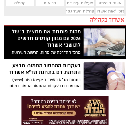
אשדוד היפה
פעילות עירונית
בריאות
קהילה
זוכי "אות אשדוד היפה"
קהילת העיר נפרדת
אשדוד בקהילה
מהות פותחת את מחצית ב' של
2026 עם מגוון קורסים חדשים
לתושבי אשדוד
מרכז ההדרכה של מהות, הרשות העירונית
לביטחון וחוסן קהילתי באשדוד, פותח את
מחצית ב' של שנת 2026 עם סדרת קורסים
בעקבות המחסור החמור: מבצע
חדשה המיועדת לתושבי העיר. התוכנית
התרמת דם בתחנת מד"א אשדוד
משלבת קורסים בתחומי ההתפתחות האישית,
בתחנת מד"א באשדוד יקיימו היום (שישי)
הטכנולוגיה, ההנחיה והניהול, ומציעה
התרמת דם בעקבות המחסור החמור במנות
הזדמנות לרכוש כלים מעשיים במגוון תחומים
דם בישראל
מבוקשים.