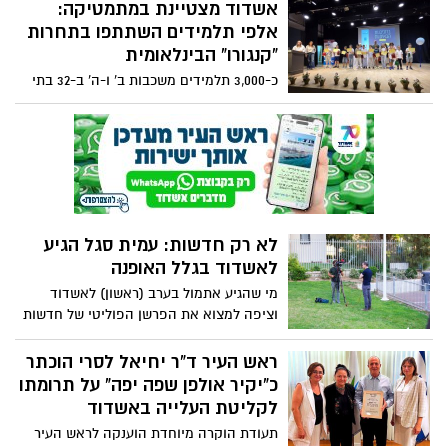
אשדוד מצטיינת במתמטיקה:
אלפי תלמידים השתתפו בתחרות
“קנגורו” הבינלאומית
כ-3,000 תלמידים משכבות ב’ ו-ה’ ב-32 בתי
הספר היסודיים באשדוד השתתפו השנה
בתחרות המתמטית הבינלאומית במסגרת
תוכנית “קנגורו”, השעשועון המתמטי הגדול
בעולם. התחרות, המתקיימת בישראל זו השנה
ה-13, נחשבת לגדולה מסוגה בעולם ומושכת
מדי שנה כ-6.5 מיליון משתתפים מ-110 מדינות
לא רק חדשות: עמית סגל הגיע
לאשדוד בגלל האופנה
מי שהגיע אתמול בערב (ראשון) לאשדוד
וציפה למצוא את הפרשן הפוליטי של חדשות
12, עמית סגל, בעיצומו של סיקור חדשותי -
טעה. סגל הגיע לעיר מסיבה אחרת לגמרי:
ראש העיר ד”ר יחיאל לסרי הוכתר
ערב פתיחת התערוכה “קו התפר -
כ”יקיר אולפן שפה יפה” על תרומתו
אנתרופולוגיית אופנה”
לקליטת העלייה באשדוד
תעודת הוקרה מיוחדת הוענקה לראש העיר