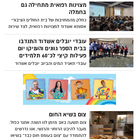
מצוינות רפואית מתחילה גם
השתתף בכנס סחר חוץ, שהתקיים בבורסה
לניירות ערך והציג את החזון האסטרטגי
בחמלה
והפיננסי של הנמל
כחלק מהמחויבות של בית החולים הציבורי
אסותא אשדוד למצוינות רפואית, לצד שירות
אנושי, קשוב ומכבד, השתתפו מאות מעובדי
בית החולים בשתי הרצאות מיוחדות בנושא
עובדי יובלים אשדוד התנדבו
חמלה. את ההרצאות העביר פרופ' יהושע
בבית הספר גוונים והעניקו יום
(שוקי) שמר – יו"ר אסותא מרכזים רפואיים,
פעילות קיצי לכ־60 תלמידים
יו"ר ועדת החמלה במועצת הבריאות
עובדי תאגיד המים והביוב יובלים אשדוד
התנדבו בבית הספר גוונים, בית ספר
לתלמידים עם לקויות תקשורת בגילי 12–21
באשדוד, וקיימו יום פעילות קיצי מיוחד לכ־60
תלמידים, כחלק ממדיניות המעורבות
הקהילתית שמוביל התאגיד לאורך כל השנה
צום בשיא החום
צום תשעה באב מזמן לנו השנה אתגר כפול:
מעבר להיבט הרוחני והרגשי, אנו נדרשים
להתמודד עם "צום בעומס חום כבד" בשיאו