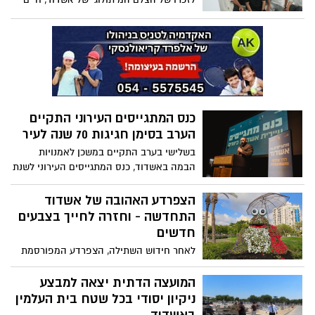
בתחום שחזור עצב הפנים, מסביר כיצד אבחון
פייביש ז"ל
מוקדם וטיפולים מתקדמים יכולים לשנות את
איכות החיים של מטופלים רבים
כנס המתגייסים העירוני התקיים
הערב בסימן חגיגות 70 שנה לעיר
בשלישי בערב התקיים במשכן לאמנויות
הבמה באשדוד, כנס המתגייסים העירוני לשנת
2026 שנערך השנה בסימן חגיגות 70 שנה לעיר.
מאות מבוגרי ובוגרות שכבת י"ב העומדים
הצפרדע האהובה של אשדוד
בפני גיוסם לצה"ל ולמערכת הביטחון,
התחדשה - וחזרה לחייך בצבעים
השתתפו בכנס חגיגי ומרגש במשכן לאמנויות
חדשים
הבמה, שהוקדש כולו להוקרת הדור הצעיר
לאחר חידוש השתילה, הצפרדע המפורסמת
ולליוויו לקראת אחד הצמתים המשמעותיים
בשדרות הרצל, מול התחנה המרכזית, שוב
בחייו
פורחת עם אלפי פטוניות לבנות, אדומות
המועצה הדתית יצאה למבצע
וסגולות - וברובע הסיטי כבר מזמינים את
ניקיון יסודי בכל שטח בית העלמין
התושבים לעצור לסלפי