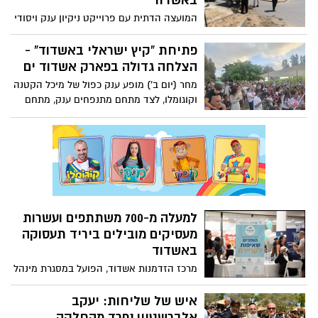
באשדוד
המועצה הדתית עם פרוייקט ניקיון ענק ויסודי
בכל שטח בית העלמין. בקרוב תוקם פינת צל
רחבה לבאים, והותקנו תמרורים לטובת
פתיחת “קיץ ישראלי באשדוד” -
הנוסעים בשטח בית העלמין
הצלחה גדולה בפארק אשדוד ים
מחר (יום ב’) מופע ענק כפול של מיכל הקטנה
וקוגומלו, לצד מתחם מתנפחים ענק, מתחם
הצגות ופעילויות לכל המשפחה. הכניסה
חופשית וללא תשלום
למעלה מ-700 משתתפים ועשרות
מעסיקים מובילים ביריד תעסוקה
באשדוד
מרכז הזדמנות אשדוד, הפועל במסגרת מינהל
שירותים חברתיים של עיריית אשדוד, כמיזם
משותף בהובלה ובמימון משרד העבודה
איש של שליחות: יעקב
ומשרד הרווחה, מהווה לאורך כל השנה את
אלברשטיין נפרד מהחלקה