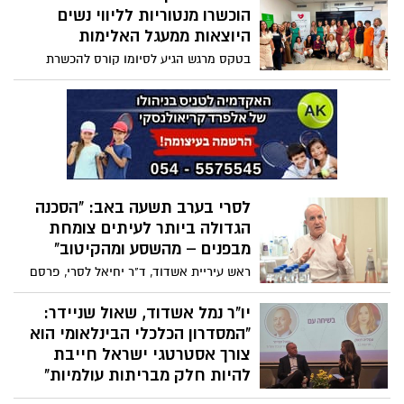
ההיכרות עם פעילות החדשנות של בית
הוכשרו מנטוריות לליווי נשים
החולים ולבחון אפשרויות לשיתוף פעולה
היוצאות ממעגל האלימות
בתחומי המחקר, הבריאות הדיגיטלית והיזמות
בטקס מרגש הגיע לסיומו קורס להכשרת
הרפואית
מנטוריות, שנערך בשיתוף העמותות "אישה
לאישה" ו"איתך – לאורך כל הדרך" הקורס
נועד להכשיר נשים שילווה נשים היוצאות
ממעגל האלימות לאחר שהותן במקלט,
ויספקו להן ליווי אישי, תמיכה והכוונה בתהליך
השיקום וההשתלבות מחדש בחיים עצמאיים,
בטוחים ויציבים.
לסרי בערב תשעה באב: "הסכנה
הגדולה ביותר לעיתים צומחת
מבפנים – מהשסע ומהקיטוב"
ראש עיריית אשדוד, ד"ר יחיאל לסרי, פרסם
מסר מיוחד לקראת תשעה באב, שבו קרא
לאחדות, לשיח מכבד ולאחריות ציבורית,
יו"ר נמל אשדוד, שאול שניידר:
במיוחד על רקע השיח הסוער ומערכת
"המסדרון הכלכלי הבינלאומי הוא
הבחירות המתקרבת. "אין לנו עם אחר, אין לנו
צורך אסטרטגי ישראל חייבת
מדינה אחרת ואין לנו בית אחר", כתב
להיות חלק מבריתות עולמיות"
יו"ר דירקטוריון נמל אשדוד, שאול שניידר,