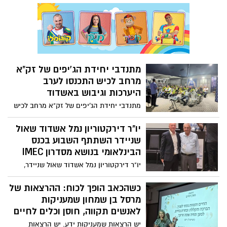
החל להתנדב בשנת 2020 הוא הפך לדמות
מרכזית בתחנת אשדוד, הכשיר מתנדבים,
סיים קורס חובשים בכירים וקורס מתרימי דם
– וכל זאת מתוך מחויבות בלתי מתפשרת
להצלת חיים
מתנדבי יחידת הג'יפים של זק"א
מרחב לכיש התכנסו לערב
היערכות וגיבוש באשדוד
מתנדבי יחידת הג'יפים של זק"א מרחב לכיש
התכנסו באשדוד לערב מיוחד של היכרות,
גיבוש והיערכות להמשך פעילות היחידה,
יו"ר דירקטוריון נמל אשדוד שאול
במתחם זק"א באשדוד, במטרה לחזק את
שניידר השתתף השבוע בכנס
המענה המבצעי בשטח ולהרחיב את יכולות
הבינלאומי בנושא מסדרון IMEC
הפעולה במקרי חירום, חיפושים ואיתור
יו"ר דירקטוריון נמל אשדוד שאול שניידר,
נעדרים
השתתף בכנס הבינלאומי בנושא מסדרון
IMEC, שקיימו המרכז לדיאלוג אסטרטגי
כשהכאב הופך לכוח: ההרצאות של
במכללה האקדמית נתניה והמכון למדיניות
מרסל בן שמחון שמעניקות
ואסטרטגיה ימית בחיפה בהובלת תא"ל (מיל)
לאנשים תקווה, חוסן וכלים לחיים
פרופסור שאול חורב, בשיתוף קרן קונרד
יש הרצאות שמעניקות ידע. יש הרצאות