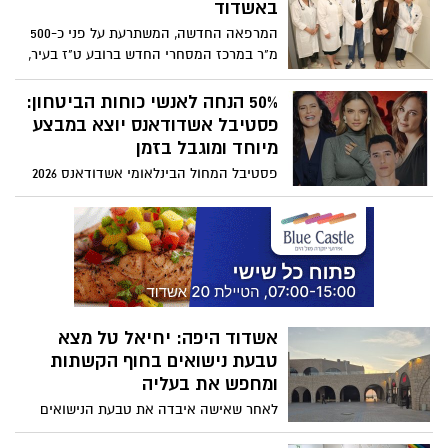
עבודה מקצועית שעסקה בהעמקת שיתוף
באשדוד
הפעולה בין הצדדים ובהרחבת המענה
המרפאה החדשה, המשתרעת על פני כ-500
המשותף למטופלים הזקוקים לייעוץ, הכוונה
מ"ר במרכז המסחרי החדש ברובע ט"ז בעיר,
וחיבור מהיר למומחים רפואיים
תעניק שירותי רפואת משפחה, ילדים ורפואה
יועצת, ותפעל עד השעה 19:00 ברוב ימות
50% הנחה לאנשי כוחות הביטחון:
השבוע
פסטיבל אשדודאנס יוצא במבצע
מיוחד ומוגבל בזמן
פסטיבל המחול הבינלאומי אשדודאנס 2026
מצדיע לאנשי ונשות כוחות הביטחון ומעניק
להם הטבה מיוחדת: 50% הנחה על כל מופעי
הפסטיבל.
אשדוד היפה: יחיאל טל מצא
טבעת נישואים בחוף הקשתות
ומחפש את בעליה
לאחר שאישה איבדה את טבעת הנישואים
שלה בחוף הקשתות באשדוד, יחיאל טל