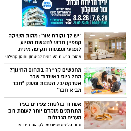
דרום בשיתוף מגן דוד אדום בישראל
"יש לך נקודת אור": מהות משיקה
קמפיין חדש להנגשת הסיוע
לנפגעי ונפגעות תקיפה מינית
מהות, הרשות העירונית לביטחון וחוסן קהילתי
באשדוד, ממשיכה להרחיב את מערך הסיוע
לתושבי העיר ומשיקה את קמפיין "יש לך
מחפשים קריירה בתחום החינוך?
נקודת אור", שמטרתו לחשוף את פעילותו של
החל גיוס באשדוד שכר
מרכז "נקודת אור" לנפגעי ונפגעות תקיפה
אטרקטיבי, הטבות ומענק "חבר
מינית ולהנגיש את השירות לכל מי שזקוק לו.
מביא חבר"
החברה העירונית לתרבות הפנאי באשדוד
אשדוד בולטת: צעירים בעיר
יוצאת בקמפיין גיוס חדש ומזמינה נשים
וגברים המחפשים עבודה עם משמעות
מתחתנים מוקדם יותר לעומת רוב
להצטרף לצוותי מעונות היום. לצד תנאי
הערים הגדולות
העסקה אטרקטיביים, מציעה החברה גם
נתוני הלמ"ס שפורסמו לקראת ט"ו באב
מענק של 1,000 שקלים לעובדים שימליצו על