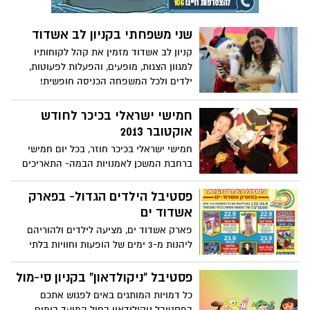
יוצרות עולם קסום וחדש.
שני משפחתי בקניון לב אשדוד
קניון לב אשדוד מזמין את קהל לקוחותיו
למגוון הצגות, מופעים, והפעלות לפעוטות,
ילדים ולכל המשפחה הכניסה חופשית!
במהלך חודש אוקטובר יתקיימו בקניון לב
אשדוד, מגוון הופעות, סדנאות ופעילויות לכל
חמישי ישראלי בכיכר לחודש
המשפחה. בקניון יתארחו כוכבי הילדים
אוקטובר 2013
האהובים עם מיטב הופעות מרתקות
חמישי ישראלי בכיכר חוזר, בכל יום חמישי
שמתאימות לכל המשפחה.
ברחבת המשכן לאמנויות הבמה- התאריכים
המדויקים הם 3 באוקטובר ו-10 באוקטובר.
הקהל הרחב מוזמן להגיע הכניסה חופשית.
פסטיבל הילדים הגדול- בפארק
אשדוד ים
פארק אשדוד ים, מציעה לילדים ולהוריהם
ליהנות מ-3 ימים של הופעות וחוויות בלתי
נשכחות יחד עם הכוכבים הגדולים כמו: מיכל
ינאי, שי ורועי,דון לני גבאי, מיכל צפיר.
פסטיבל "ניקולדאון" בקניון סי-מול
הפסטיבל פתח ב-22.9 עד 24.9 בואו ליהנות...
כל דמויות המותגים באים לפגוש אתכם
בפסטיבל ניקולודאון בחול המועד בימים