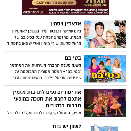
נוספות.. אל תמצמצו!
אלאדין ויסמין
ביום שלישי 10.12.13 יעלה במשכן לאמנויות
הבמה. מחזמר בהפקת ענק בכיכובם של
הראל סקעת, שירי מימון ואלי יצפאן בתפקיד
הג'יני. סיפור אהבתם של אלאדין נער עני וטוב
לב והנסיכה יסמין, בתו שלהסולטן
בטי בם
והסתבכותם עם ג'עפר, המכשף הנורא ויועצו
השנה מעלה החברה העירונית את המחזמר
שלהמלך,המחפש אחר נער בעל לב זהב,
"בטי בם" - הפקה מקורית המבוססת על
שיבצע עבורו משימה, ומערהרחוקה
שיריו של אריאל זילבר. בהשתתפות כוכבי
ומסתורית, בה מסתתרת מנורה קסומה
גאליס: שירן סנדל, ליאור כהן, נווה צור, הדר
ועתיקה. אלאדין יוצאלמשימה, אך בדרך
שחף, שרון צור, דורון אורן, ערן ביטון ורקדני
אודיטוריום נעים לתרבות מזמין
מסתבך ונכלא בתוך המערה. הוא נשאר
להקת "אביבים".
אתכם לחגוג את חנוכה במופעי
לבדויחד עם מנורה עתיקה שלא שווה הרבה.
תרבות ברהיבים
או שלא? אלאדין משפשף את המנורה,
ומתוכה יוצא הג'יני הקסם, שמעניק לו שלוש
מופעי המחול קשקוש בלבוש ונעלי הבלט של
משאלות. מכאן הסיפור הולך ומסתבך,
יעלי יגיעו אודיטוריום 02.12 (בשעות שונות) *
ואלאדין יוצא להרפתקה קסומה בעקבות
פסטיבל 'ילד פלא' מגיע לאודיטוריום ב03.12
לשפן יש בית
האהבה.