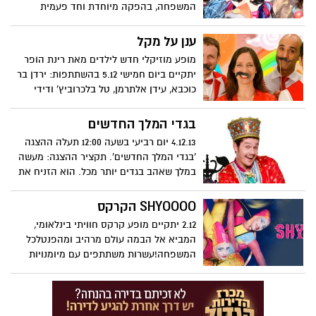
המשפחה, בהפקה מיוחדת וחד פעמית
לחנוכה בכיכובם של יעל בר זוהר, גיא זוארץ,
גלית גוטמן, טל מוסרי, חנה לסלאו ועוד לצד
ענן על מקל
עשרות שחקנים, זמרים ורקדנים, בימויו של
מופע מוזיקלי חדש לילדים מאת רינת הופר
צדי צרפתי.
יתקיים ביום חמישי 5.12 בהשתתפות: ירדן בר
כוכבא, עידן אלתרמן, טל בלכרוביץ' ודידי
שחר. שיריה של סופרת הילדים, המתארים
תמונות חיים קטנות של ילדה ושמה עמלי,
בגדי המלך החדשים
ילדה חולמנית שחווה את המציאות בדרכה
4.12.13 יום רביעי בשעה 12:00 תעלה ההצגה
המשעשעת ומלאת הדמיון.
'בגדי המלך החדשים'. תקציר ההצגה: מעשה
במלך שאהב בגדים יותר מכל. הוא הזניח את
הממלכה ושכחאת העם. יום אחד הופיעו
בארמון צמד חייטים נוכלים שהבטיחו
SHYOOOO הקרקס
לולתפור לו את הבגד המיוחד בעולם. רק
2.12 יתקיים מופע קרקס חוויתי בינלאומי,
החכם והישר יראה אותו.המלך הכריז על
המביא אל הבמה עולם מרהיב ומהפנטלכל
מצעד חגיגי בו יראה לכולם את בגדי המלך
המשפחה!עשרות משתתפים עם מיומנויות
החדשים. העם כולו הריע ומחא כף, ורק ילד
מרהיבות מזמינים אתכם להיכנסלתוך 'חלום'...
קטן ואמיץ התעקשלצעוק את האמת בקול
בואו לגלות את מסעה של ניקי ילדת הפלא בין
רם. האגדה האהובה בלבוש קומי, צעיר ורענן.
יערותקסומים, ערים עתיקות ובמעמקי הים
בהשתתפות: אבי גרייניק, נתי קלוגר, אלון דהן
ולפגוש בלוחם עתיק, פיראט,ודמויות קסומות