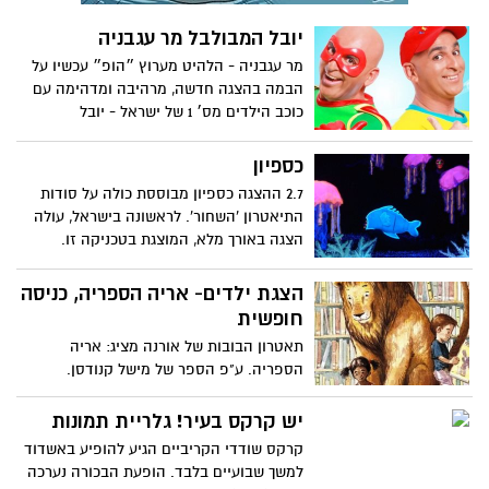
יובל המבולבל מר עגבניה
מר עגבניה - הלהיט מערוץ ״הופ״ עכשיו על
הבמה בהצגה חדשה, מרהיבה ומדהימה עם
כוכב הילדים מס׳ 1 של ישראל - יובל
המבולבל. בהצגה משולבים שירים אהובים
ומוכרים לצד שירים חדשים.
כספיון
2.7 ההצגה כספיון מבוססת כולה על סודות
התיאטרון 'השחור'. לראשונה בישראל, עולה
הצגה באורך מלא, המוצגת בטכניקה זו.
העולם הקסום של הים קם לתחייה על הבמה,
בחגיגה של צבעים ומראות קסומים.
הצגת ילדים- אריה הספריה, כניסה
חופשית
תאטרון הבובות של אורנה מציג: אריה
הספריה. ע"פ הספר של מישל קנודסן.
בספריה יש ספרים וגם כללים מאוד ברורים,
אך מה קורה כשיום אחד אריה נכנס לספריה?
יש קרקס בעיר! גלריית תמונות
הצגת ילדים קסומה ומשעשעת ביום ראשון
קרקס שודדי הקריביים הגיע להופיע באשדוד
15/6 בשעה 17:00 . הכניסה חופשית
למשך שבועיים בלבד. הופעת הבכורה נערכה