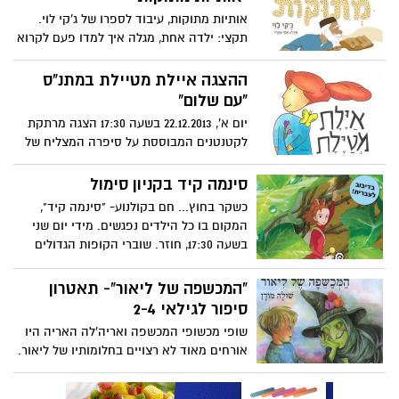
אותיות מתוקות, עיבוד לספרו של ג'קי לוי.
תקצי: ילדה אחת, מגלה איך למדו פעם לקרוא
ולכתוב.. סיפורים על סבא רפאל ועל האותיות
מדבש ועל לימוד הקריאה שהופך לחגיגה
ההצגה איילת מטיילת במתנ"ס
מתוקה.. פעם, בימים אחרים כשסבא היה עוד
"עם שלום"
ילד בארץ רחוקה, הילדים טעמו את
יום א', 22.12.2013 בשעה 17:30 הצגה מרתקת
האותיות... ההצגה תתקיים: ביום ראשון
לקטנטנים המבוססת על סיפרה המצליח של
29/12/13 בשעה 17:00 בספריה כניסה חופשית
סופרת הילדים, רינת הופר. ההצגה תקסים
את הילדים על שלל דמויות מעניינות ותכבוש
סינמה קיד בקניון סימול
את ליבם של הקטנטנים בן רגע.
כשקר בחוץ... חם בקולנוע- "סינמה קיד",
המקום בו כל הילדים נפגשים. מידי יום שני
בשעה 17:30, חוזר. שוברי הקופות הגדולים
ביותר, לילדים (ולהורים) ב- 20 שקלים בלבד.
אז שימו את הילדים בקולנוע וצאו לשופינג או
"המכשפה של ליאור"- תאטרון
סתם לכוס קפה בקניון סי-מול.
סיפור לגילאי 2-4
שופי מכשופי המכשפה ואריה'לה האריה היו
אורחים מאוד לא רצויים בחלומותיו של ליאור.
פעמים רבות הוא היה מתעורר בבהלה,
כשהוא חש את נוכחותם בחדר, וכולו פחד.