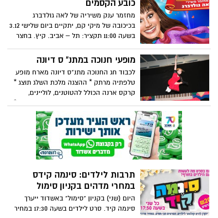
כובע הקסמים
מחזמר ענק משיריה של לאה גולדברג
בכיכובה של מיקי קם, יתקיים ביום שלישי 3.12
בשעה 11:00 תקציר: תל – אביב. קיץ. בחצר
ביתה של הסופרת והמשוררת לאה גולדברג
משחקים ילדי רחוב ארנון. נסים, ילד חדש
מופעי חנוכה במתנ" ס דיונה
בשכונה מנסה להצטרף למשחק... פתאום...
לכבוד חג החנוכה מתנ"ס דיונה מארח מופע
מופיע אורח נוסף, קוף קטן שהלך לאיבוד.
טלפתיה מרתק * ההצגה מלכת השלג תוצג *
לאה מאמצת את הקוף המצחיק והשובב אל
קרקס ארנה הכולל להטוטנים, לוליינים,
ביתה וקוראת לו "נפלאות". נסים ונפלאות
ליצנים, אקרובטים וכל מה שילדים אוהבים *
הופכים לחברים טובים, וביחד, למען מטרה
והזמרת ריסה גרשטיין היא אחת האגדות
חשובה, מקימים קרקס משעשע ומלא
בישראל. אשה מדהימה – כשרונית ויפה.
הפתעות. האם ישתפו בקרקס את ילדי
השכונה? האם הילדים יקבלו את נסים כחבר?
האם הקרקס ישיג את מטרתו? ומה יעלה
בגורלם של נסים ושל נפלאות...? זוהי הצגה
מלאת הומור וקסם על חברות, קבלת האחר,
תרבות לילדים: סינמה קידס
שיתוף פעולה, על כוחה של היצירה לקרב
במחרי מדהים בקניון סימול
לבבות ועל אישה אחת מיוחדת שהטיבה
היום (שני) בקניון "סימול" באשדוד ייערך
להבין לליבם של ילדים. בהצגה משולבים שירי
סינמה קיד. סרט לילדים בשעה 17:30 במחיר
הילדים האהובים של לאה גולדברג כמו: פזמון