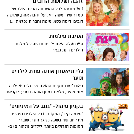
זהבה ושלושת הדובים
25.2 מחזמר לכל המשפחה מבית היוצר של
סמדר שיר ומשה דץ . על זהבה אחת, שלושה
דובים, דיסה כסא, מיטה וחברות נפלאה ...!
משתתפים : מיכל ינאי, צחי נוי, נתן נתנזון ועדי
נובינזון
מסיבת פיג'מות
19.3 תעלה הצגת ילדים חדשה של מלכת
הילדים רינת גבאי
גלי תיאטרון אורנה פורת לילדים
ונוער
ב-15.01.14 תתקיים ההצגה גלי. גלי היא ילדה
אופטימית, מלאת דמיון ואוהבת טבע. לקראת
עלייתהלכיתה א' היא מאד מתרגשת ומתכוונת
לערוך לכבוד האירוע מסיבה לחבריה.
בקניון סימול- "גנוב על המיניונים"
"סינמה קיד", המקום בו כל הילדים נפגשים.
מידי יום שני בשעה 17:30, חוזר. שוברי
הקופות הגדולים ביותר, לילדים (ולהורים) ב-
20 שקלים בלבד. אז שימו את הילדים