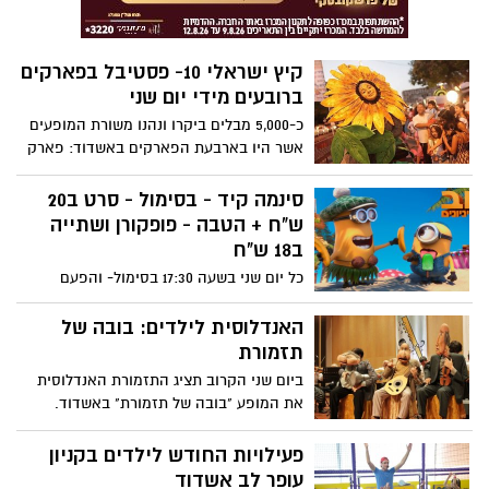
קיץ ישראלי 10- פסטיבל בפארקים
ברובעים מידי יום שני
כ-5,000 מבלים ביקרו ונהנו משורת המופעים
אשר היו בארבעת הפארקים באשדוד: פארק
ספרא בי"ב, פארק גן הלוחמים ב- ב', פארק
שקמה ב- ח' ופארק רוטשילד ב- ט"ו. הכניסה
סינמה קיד - בסימול - סרט ב20
חופשית ללא תשלום, מידי יום שני
ש"ח + הטבה - פופקורן ושתייה
ב18 ש"ח
כל יום שני בשעה 17:30 בסימול- והפעם
הסרט - "גנוב על המיניונים"
האנדלוסית לילדים: בובה של
תזמורת
ביום שני הקרוב תציג התזמורת האנדלוסית
את המופע "בובה של תזמורת" באשדוד.
כתבתנו חן בוקר נסעה עד למוזיאון תל אביב
כדי לראות את המופע ולעדכן אתכם האם
פעילויות החודש לילדים בקניון
אסור לפספס. התשובה בפנים.
עופר לב אשדוד