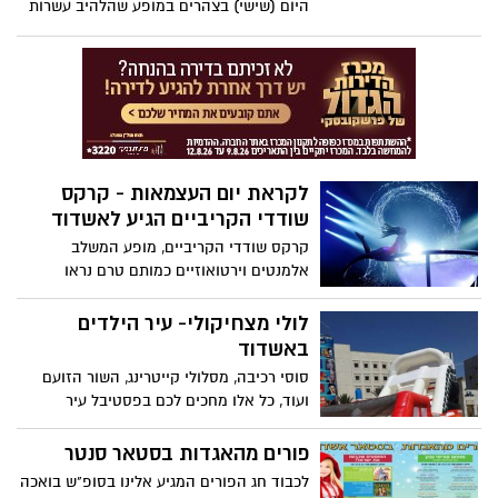
היום (שישי) בצהרים במופע שהלהיב עשרות
רבות של הורים וילדים. עוד נודע לאשדוד נט
כי מפיקי הקרקס תרמו מאות כרטיסים
למשפחות שידם אינה משגת, והתרומה
הועברה למחלקת הרווחה בעיר, שחילקה את
הכרטיסים כדי שגם ילדים שהוריהם אינם
יכולים להרשות לעצמם הוצאה שכזו, יזכו
לראות מופע קרקס איכותי בהחלט. מומלץ
לקראת יום העצמאות - קרקס
בהחלט להגיע ולהנות, ובינתיים תהנו מגלריית
תמונות שצילמנו במקום
שודדי הקריביים הגיע לאשדוד
קרקס שודדי הקריביים, מופע המשלב
אלמנטים וירטואוזיים כמותם טרם נראו
במחזותינו, הגיע לאשדוד. מחר (שישי)
מתקיים מופע הפתיחה. כל הפרטים בידיעה
לולי מצחיקולי- עיר הילדים
באשדוד
סוסי רכיבה, מסלולי קייטרינג, השור הזועם
ועוד, כל אלו מחכים לכם בפסטיבל עיר
הילדים שיתקיים בין התאריכים 6-23.4 בגן
העיר באשדוד, אסור לפספס!!! לפרטים:
פורים מהאגדות בסטאר סנטר
אביתר- 0545604343
לכבוד חג הפורים המגיע אלינו בסופ"ש בואכה