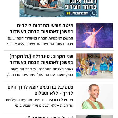
מיטב מופעי התרבות לילדים
במשכן לאמנויות הבמה באשדוד
המשכן לאמנויות הבמה באשדוד הפתיע עם
פרסום עונת המנויים החדשים בהיצע איכותי
ומפתיע לילדיכם בעונת המנויים החדשה: טריו
הצגות ילדים- הצגות איכות של תיאטרון
שני הקרוב: סינדרלה (על הקרח)
אורנה פורת, עונה חדשה לאנדלוסית לילדים
במשכן לאמנויות הבמה באשדוד
(פרטים בהמשך) והפקות מיוחדות ומפתיעות!
לאחר הצלחה מסחררת של סבב ההופעות
בקיץ שעבר עם המופע "היפהפיה הנרדמת",
חוזר לישראל התאטרון עם מופע חדש ומרהיב
– הבלט "סינדרלה" עפ"י האגדה המפורסמת
פסטיבל ברובעים יוצא לדרך היום
של שארל פרו ומגיע היישר לבמת המשכן
לדרך - ללא תשלום
לאמנויות הבמה באשדוד ביום שני הקרוב
פסטיבל ברובעים – הפנינג מופעים ופעילויות
בשעה 17:00. אל תפספסו!
עד הבית –ללא תשלום מידי שבוע בימי
ראשון, שני, שלישי ורביעי. והיום בשעה 18:00
פארק הסיטי: כוכב ערוץ הופ באשדוד -