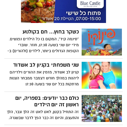
ליאור לא העז להסתכל עליהם, להציץ מי הם
באמת, והתכרבל מכווץ מתחת לשמיכה. "שופי
שופי מכשופי", הציגה את עצמה המכשפה
והתחילה לדבר עם ליאור, ולאט לאט התבררו
לו כל מיני פרטים עליה. שופי מכשופי לא
כשקר בחוץ... חם בקולנוע
נראתה כל כל כמו שליאור דמיין, והנה גם היא
לפעמים טובה ולפעמים רעה, ובעצם - כן -
"סינמה קיד", המקום בו כל הילדים נפגשים.
אפילו נחמדה. דרך הפגישה המפתיעה עם
מידי יום שני בשעה 17:30, חוזר. שוברי
המכשפה, למד ליאור שלא כל מה שמפחיד
הקופות הגדולים ביותר, לילדים (ולהורים) ב-
בדמיון הוא באמת כזה, וכאשר מכירים יותר
20 שקלים בלבד. אז שימו את הילדים
את נושא הפחד - הוא מפחיד הרבה פחות.
בקולנוע וצאו לשופינג או סתם לכוס קפה
שני משפחתי בקניון לב אשדוד
בקניון סי-מול.
קניון לב אשדוד, מזמין את ההורים וילדיהם
ליהנות במהלך חודש דצמבר ממבחר הצגות
מרתקות בכל יום שני בשעה 17:30
כולם כבר יודעים: בספריה, יום
ראשון זה יום הילדים
זה התחיל בקטן, לאט לאט זה הלך וגבר, הלך
והתעצם, והיום זה כבר הפך לדבר שבשגרה.
מדי יום ראשון אחה"צ, מגיעים ילדים והורים