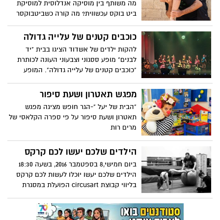
מה משותף בין מוסיקה אנדלוסית למוסיקת
ביט בוקס עכשווית? מה קורה כשביטבוקסר
פוגש דרבוקה? הקונצרט "בקצב הביט" של
"האנדלוסית לילדים" בכיכובם של
כוכבים קטנים של עלייה גדולה
הביטבוקסרים ינון בן דוד ובועז בן דוד – חברי
להקות ילדים של אשדוד הציגו בבית "יד
הרכב הווקאל פיפל – יועלה החל מה – 16
לבנים" מופע ססגוני וצבעוני העונה לכותרת
בפברואר באשדוד
"כוכבים קטנים של עלייה גדולה". המופע
התקיים בשבוע שעבר כפרויקט משותף של
משרד העלייה והקליטה והמחלקה העירונית
מפגש תאטרון ושעת סיפור
לעלייה ולקליטה
"הבית של יעל "-הגר חופש מציגה מפגש
תאטרון ושעת סיפור על פי ספרה הקלאסי של
מרים רות
הילדים שלכם יעשו לכם קרקס
ביום חמישי,8 בספטמבר 2016, בשעה 18:30
הילדים שלכם יעשו יוכלו לעשות לכם קרקס
בליווי קבוצת circusart הפועלת במסגרת
החברה העירונית לתרבות הפנאי באשדוד