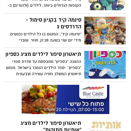
הקופות הגדולים ביותר, לילדים (ולהורים) ב-
20 שקלים בלבד. אז שימו את הילדים
בקולנוע וצאו לשופינג או סתם לכוס קפה
סינמה קיד בקניון סימול -
בקניון סי-מול.
הדרדסים 2
"סינמה קיד", המקום בו כל הילדים נפגשים.
מידי יום שני בשעה 17:30, חוזר. שוברי
הקופות הגדולים ביותר, לילדים (ולהורים) ב-
20 שקלים בלבד. אז שימו את הילדים
תיאטרון סיפור לילדים מציג כספיון
בקולנוע וצאו לשופינג או סתם לכוס קפה
ההצגה "כספיון" מתבססת על סדרת ספרי
בקניון סי-מול.
"כספיון" -ספר הילדים הנמכר בישראל. מפגש
תיאטרון המשלב חוויה עשירה וצבעונית
בעזרת תפאורה, בובות ומוסיקה. ההצגה
תתקיים ביום ראשון 29.12 בשעה 17:30
תיאטרון סיפור לילדים מציג
"אותיות מתוקות"