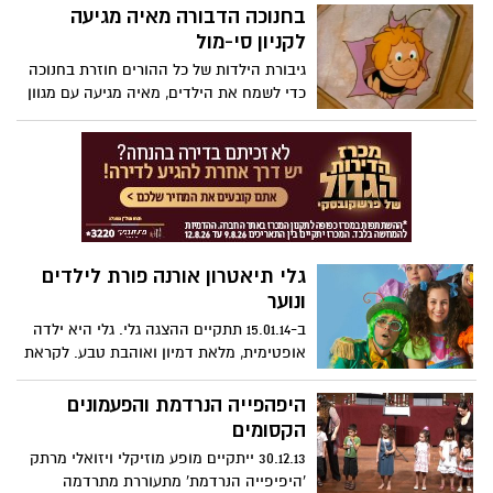
לפעילות חופשית בספריה העירונית. הפעילות
בחנוכה הדבורה מאיה מגיעה
כוללת שעת סיפור, הצגה, יצירה או הפעלה.
לקניון סי-מול
בדיוק מה שהילדים אוהבים.
גיבורת הילדות של כל ההורים חוזרת בחנוכה
כדי לשמח את הילדים, מאיה מגיעה עם מגוון
הדמויות והחברים להפנינג חנוכה הכולל
חמישה מתחמים וסדנאות מדליקות שיחזירו
אתכם לימי הילדות ויחברו אתכם לא פחות
מאשר את הילדים.
גלי תיאטרון אורנה פורת לילדים
ונוער
ב-15.01.14 תתקיים ההצגה גלי. גלי היא ילדה
אופטימית, מלאת דמיון ואוהבת טבע. לקראת
עלייתהלכיתה א' היא מאד מתרגשת ומתכוונת
לערוך לכבוד האירוע מסיבה לחבריה.
היפהפייה הנרדמת והפעמונים
הקסומים
30.12.13 ייתקיים מופע מוזיקלי ויזואלי מרתק
'היפיפייה הנרדמת' מתעוררת מתרדמה