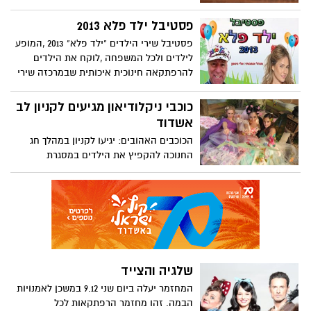
ארוכה של מאה שנה. היאחוזרת אל הארמון
וחוגגת את סופו הטוב של הסיפור בנשף
פסטיבל ילד פלא 2013
חגיגי.בנשף היא פוגשת נגנים מיוחדים,
פסטיבל שירי הילדים "ילד פלא" 2013 ,המופע
המבצעים בפעמוני-יד ובכלי נגינהשונים
לילדים ולכל המשפחה ,לוקח את הילדים
יצירות אהובות, שסוחפים את כולם אל תוך
להרפתקאה חינוכית איכותית שבמרכזה שירי
עולם של צליליםקסומים. המופע כולל שיתוף
ילדים קלאסיים מכל הזמנים המבוצעים על
הילדים בנגינה בפעמוני-היד...
ידי ילדי הפסטיבל ממש כמו בפסטיבלים
כוכבי ניקלודיאון מגיעים לקניון לב
המיתולוגיים שגדלנו עליהם.
אשדוד
הכוכבים האהובים: יגיעו לקניון במהלך חג
החנוכה להקפיץ את הילדים במסגרת
המופעים של ערוץ ניקלודיאון: "הפיות", "ללה
לופסי" ו-"בוב ספוג" המופעים יתקיימו בין
התאריכים: 1.12.13-4.12.13 פתוח לקהל הרחב!
שלגיה והצייד
המחזמר יעלה ביום שני 9.12 במשכן לאמנויות
הבמה. זהו מחזמר הרפתקאות לכל