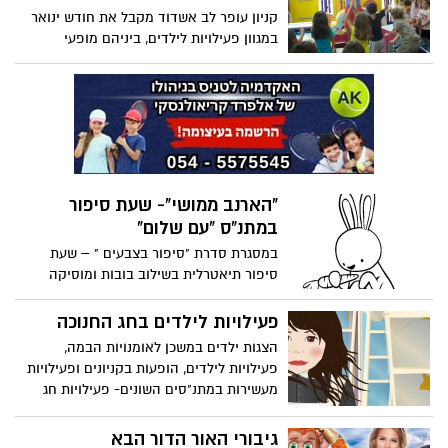
קניון עופר לב אשדוד מקבל את חודש ינואר
במגוון פעילויות לילדים, ביניהם מופעי
תיאטרון מרגשים והצגות חינוכיות לכל
המשפחה...
"הארנב ממושי"- שעת סיפור
במתנ"ס "עם שלום"
במסגרת סדרת "סיפור בצבעים " – שעת
סיפור תיאטרלית בשילוב בובות ומוסיקה
לילדים בגילאי 2-4 בהנחיית רינה שימחי על פי
"הארנב ממושי" ספר ילדים מאת שלומית כהן
פעילויות לילדים בחג החנוכה
אסיף ,שהפך לקלאסיקה ישראלית
הצגות ילדים במשכן לאומנויות הבמה,
פעילויות לילדים, הופעות בקניונים ופעילויות
מעשירות במתנ"סים השונים- פעילויות חג
החנוכה לילדי אשדוד. חג שמח!
גיבורי האור הדור הבא