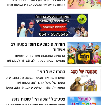
ראשון עד שלישי, 22-24/9/13 בין השעות 11:00
עד 14:00 ומ- 16:00 עד השעה 19:00. 6
מתחמים יוקמו בקומת המזון הכוללים
הפעלות וסדנאות יצירה מדליקות.
חוה"מ סוכות עם הופ! בקניון לב
אשדוד
הדמויות האהובות מערוץ הופ! יוצאות
מהמסך ומגיעות לקניון לב אשדוד לפגוש את
הילדים במופעים חדשים ומקוריים "הלו
קיטי", "רחוב סומסום", "סדנת היצירה של
המתנה של הצב
רוזי" וכן המופע "נווה עצלנית" המופעים
תאטרון קרן אור מציג: 'המתנה של הצב', ע"פ
ייערכו בין התאריכים:22.9-24.9
הספר של סיגל אדלר "מה שכחת את
המתנה?", האריה כמעט שאג.. אך הצב הקטן
לא היה מודאג בכלל, הוא ידע שהביא למלך
החיות מתנה מהממת.. וגם לימד אותו
פסטיבל "הופה היי" סוכות 2013
שהסבלנות משתלמת... הצגת הסיפור בליווי