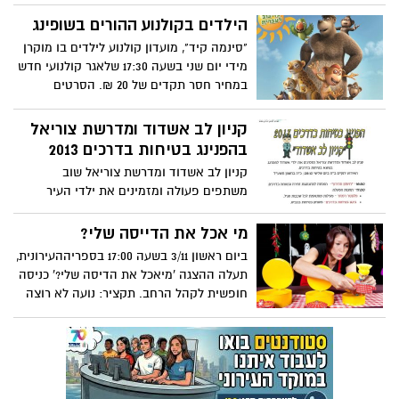
של 20 ש"ח. כמו כן מידי בוקר בימי שלישי
ליקינטון, כובע קסמים, יום יפה ועוד.
אחת לשבועיים סרט איכותי והרצאת נושא עם
הילדים בקולנוע ההורים בשופינג
מיטב המרצים בארץ עם בת/בן הזוג
"סינמה קיד", מועדון קולנוע לילדים בו מוקרן
בקניון"סימול" באשדוד
מידי יום שני בשעה 17:30 שלאגר קולנועי חדש
במחיר חסר תקדים של 20 ₪. הסרטים
המוקרנים, חדשים. המשתתפים ב"סינמה
קיד" יהנו מהטבה נוספת בה יוכלו לרכוש
קניון לב אשדוד ומדרשת צוריאל
מארז מהודר של פופקורן וטרופית ב-18₪
בהפנינג בטיחות בדרכים 2013
בלבד.
קניון לב אשדוד ומדרשת צוריאל שוב
משתפים פעולה ומזמינים את ילדי העיר
ליהנות מהפנינג בטיחות בדרכים. ביום שלישי
ה- 29.10.13, 16:00-18:00 קניון לב אשדוד (
מי אכל את הדייסה שלי?
קומה ראשונה)
ביום ראשון 3/11 בשעה 17:00 בספריההעירונית,
תעלה ההצגה 'מיאכל את הדיסה שלי?' כניסה
חופשית לקהל הרחב. תקציר: נועה לא רוצה
להיות ילדה קטנה.. היא לא רוצה לעשות מה
שאומרים לה. נועה רוצה להיות גדולה ולצאת
לשחק לבד עם חברים. בדרך יצירתית במיוחד
מספרת לה אמא את הסיפור הקלאסי
ומסבירה לה .. והכל בעזרת כלי מטבח. וכך הן