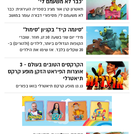
"כבר לא משעמם לי"
תאטרון קרן אור מציג בספריה העירונית: כבר
לא משעמם לי/ מסיפורי דבורה עומר במושב
מקסים חיו להם בשקט ושלווה משפחת
התרנגולים.. יום אחד הגיעו המון חברים:
"סינמה קיד" בקניון "סימול"
ארנב, אווז, כלבלב, שהפרו את השקט הנעים..
מידי יום שני בשעה 17:30, חוזר. שוברי
איך יחיו ביחד כל החברים?.. ביום ראשון 9/2/14
הקופות הגדולים ביותר, לילדים (ולהורים) ב-
בשעה 17:00 בספריה העירונית כניסה
20 שקלים בלבד. אז שימו את הילדים
חופשית!
בקולנוע וצאו לשופינג או סתם לכוס קפה
בקניון סי-מול.
הקרקסים הטובים בעולם - 3
אוצרות הפיראט הזקן מופע קרקס
תיאטרלי
13.13 מופע קרקס תיאטרלי בואו בפורים
לקרקס המוסיקלי, מופע ססגוני ושמח
בהשתתפות נבחרת אמני קרקס בינלאומיים,
מהקרקסים הטובים בעולם.