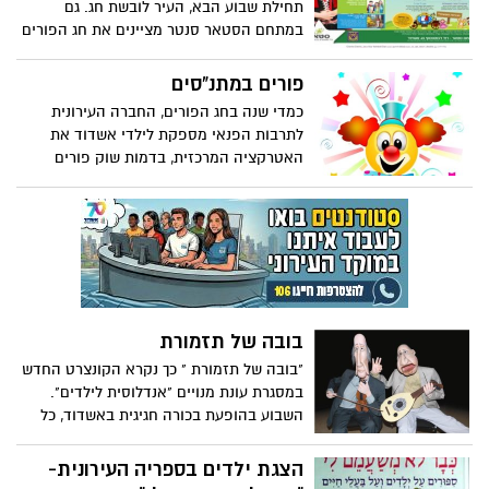
תחילת שבוע הבא, העיר לובשת חג. גם
במתחם הסטאר סנטר מציינים את חג הפורים
ביום מהאגדות בימי ראשון ושני
פורים במתנ"סים
כמדי שנה בחג הפורים, החברה העירונית
לתרבות הפנאי מספקת לילדי אשדוד את
האטרקציה המרכזית, בדמות שוק פורים
ססגוני, עשיר ומבדר שיתקיים ביום ראשון, י"ד
אדר תשע"ג 16/03/2013 בין השעות 10:00-13:00
בכל אחד ממתנ"סי החברה הפזורים ברחבי
העיר.
בובה של תזמורת
"בובה של תזמורת " כך נקרא הקונצרט החדש
במסגרת עונת מנויים "אנדלוסית לילדים".
השבוע בהופעת בכורה חגיגית באשדוד, כל
הכרטיסים אזלו! תגובות נלהבות בכל
הגילאים.
הצגת ילדים בספריה העירונית-