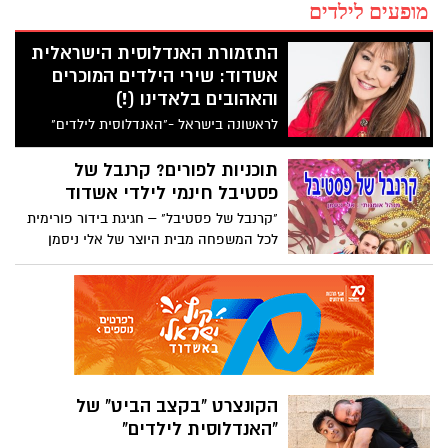
מופעים לילדים
התזמורת האנדלוסית הישראלית
אשדוד: שירי הילדים המוכרים
והאהובים בלאדינו (!)
לראשונה בישראל -"האנדלוסית לילדים"
בקונצרט "ילאדינו" בכיכובם של חני נחמיאס,
כוכבי "בית ספר למוסיקה" והפייטן משה בר
תוכניות לפורים? קרנבל של
ששת. ב-22 במאי באשדוד
פסטיבל חינמי לילדי אשדוד
"קרנבל של פסטיבל" – חגיגת בידור פורימית
לכל המשפחה מבית היוצר של אלי ניסמן
שחוגג השנה עשור לפסטיבלי הילדים שלו
ויאפשר כניסה חינם לילדי אשדוד לכל
האירועים
הקונצרט "בקצב הביט" של
"האנדלוסית לילדים"