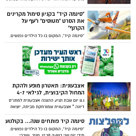
שאוהבים. מופע שכולו כיף גדול, מרהיב, קצבי
וירטואזי ומלהיב של מוסיקה אירית עממית,
ומהנה.
מנגינות קלטיות ושירים קלאסיים המקבלים
"סינמה קיד" בקניון סימול מקרינים
מימד חדש בשילוב סגנונות ג'אז, בלוז
את הסרט "מטוסים" ו"עף על
ומקצבים ים תיכוניים.
הקרנף"
"סינמה קיד", המקום בו כל הילדים נפגשים.
מידי יום שני בשעה 17:30, חוזר. שוברי
הקופות הגדולים ביותר, לילדים (ולהורים) ב-
20 שקלים בלבד. אז שימו את הילדים
בקולנוע וצאו לשופינג או סתם לכוס קפה
בקניון סי-מול.
אצבעונית: תאטרון מופע ולהקת
המחול הקיבוצית, לגילאי 4-7
11.1 יום שבת תגיע ההצגה אצבעונית למתנ"ס
דיונה * אצבעונית שמורחקת מביתה, יוצאת
למסע בו היא לומדת על עצמה ועל כוחותיה.
אצבעונית מלמדת את כולנו, שלתת זה לקבל,
סינמה קיד פותחים שנה... בקולנוע
שנתינה היא מתנה, שלחשוב על האחר, הוא
"סינמה קיד", המקום בו כל הילדים נפגשים.
סוד - לעולם טוב יותר.
מידי יום שני בשעה 17:30, חוזר. שוברי