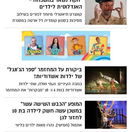
"הקול נשאר במשפחה"-
המופע של גיא פרידמן! ומה מצפה לכם מחר?
האנדלוסית לילדים
הכל פה
קונצרט תיאטרלי מיוחד לפורים בשילוב
מסיכות בסגנון קומדיה דל ארטה במסגרת
סדרת 'האנדלוסית לילדים' של התזמורת
האנדלוסית אשדוד
ביקורת על המחזמר "ספר הג'ונגל"
של ילדות אשדודיות!
בגובה העיניים: נעמי ואלה, שתי ילדות
אשדודיות בנות 6 ו- 10 "מבקרות" את המחזמר
ספר הג'ונגל שהציג אתמול (שני) במשכן
לאמנויות הבמה באשדוד.
המופע "הכבש השישה עשר"
במשכן עשה חשק לילדה בת 10
לחזור לגן
אתמול (חמישי), נהרו מאות ילדים בליווי
הורים, סבים וסבתות אל המשכן לאמנויות