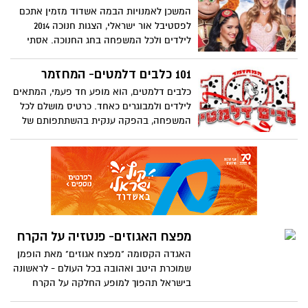
המשכן לאמנויות הבמה אשדוד מזמין אתכם
לפסטיבל אור ישראלי, הצגות חנוכה 2014
לילדים ולכל המשפחה בחג החנוכה. אסתי
גינצבורג לראשונה על הבמות בהפקת חנוכה
גדולה ומרהיבה בתפקיד הנסיכה החלומית
101 כלבים דלמטים- המחזמר
כלבים דלמטים, הוא מופע חד פעמי, המתאים
לילדים ולמבוגרים כאחד. כרטיס מושלם לכל
המשפחה, בהפקה ענקית בהשתתפותם של
מיטב כוכבי הבידור בישראל.
מפצח האגוזים- פנטזיה על הקרח
האגדה הקסומה "מפצח אגוזים" מאת הופמן
שמוכרת היטב ואהובה בכל העולם - לראשונה
בישראל תהפוך למופע החלקה על הקרח
מפתיע ועוצר נשימה. "האגדה על הקרח"