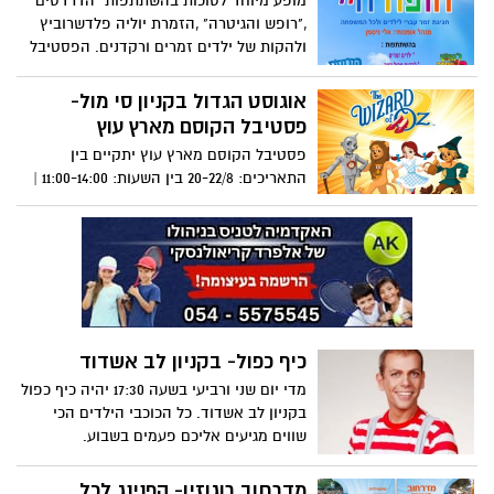
מופע מיוחד לסוכות בהשתתפות "הדרדסים"
מוסיקה ותלבושות ובשיתוף הילדים. ביום
,"רופש והגיטרה" ,הזמרת יוליה פלדשרוביץ
ראשון 1/9/13 בשעה 17:00 כניסה חופשית!
ולהקות של ילדים זמרים ורקדנים. הפסטיבל
יתקיים ב יום א' 22.9 משעה 17:30 באודיטוריום
נעים לתרבות באשדוד.
אוגוסט הגדול בקניון סי מול-
פסטיבל הקוסם מארץ עוץ
פסטיבל הקוסם מארץ עוץ יתקיים בין
התאריכים: 20-22/8 בין השעות: 11:00-14:00 |
16:00-19:00 בקומת המזון המהיר הממוזגת,
בפסטיבל תפגשו את כל הדמויות האהובות :
דורותי, איש הפח ואפילו את המכשפה...
כיף כפול- בקניון לב אשדוד
מדי יום שני ורביעי בשעה 17:30 יהיה כיף כפול
בקניון לב אשדוד. כל הכוכבי הילדים הכי
שווים מגיעים אליכם פעמים בשבוע.
מדרחוב רוגוזין- הפנינג לכל