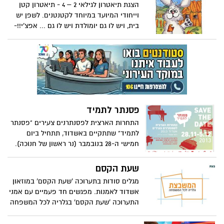
כמו כל שנה הפסטיבל מצדיע ליוצר/ת בולטים
הצגת תיאטרון לגילאי 2 – 4 - תיאטרון קטן
בתחום שירי הילדים ולדמויות מפתח בתחום
וייחודי המיועד במיוחד לקטנטנים. לשפן יש
הזמר והבידור לילדים.
בית, ויש לו גם יומולדת ויש לו גם ... אפצ'י!!-
צינון...
פסנתר לתמיד
התחרות הארצית לפסנתרנים צעירים "פסנתר
לתמיד" שתתקיים באשדוד, תתחיל ביום
חמישי ה-28 בנובמבר (נר ראשון של חנוכה).
בתחרות זו שמיועדת לפסנתרנים צעירים מגיל
6 ועד 28 מחולקים המתחרים ל-4 קטגוריות
שעת הקסם
גיל: גילאי 11-6, גילאי 15-12, גילאי 18-16, גילאי
מגלים סודות בתערוכה 'שעת הקסם' במוזאון
28-19. את התחרות מפיק מרכז מונארט
אשדוד לאמנות. מפגשים חד פעמיים עם אמני
לאמנויות הפועל במסגרת החברה העירונית
התערוכה 'שעת הקסם' בגלריה לכל המשפחה
לתרבות הפנאי אשדוד והכניסה לתחרות
'המשבצת' לגילאי 8 ומעלה בימי חנוכה 1-4
חופשית.
בדצמבר