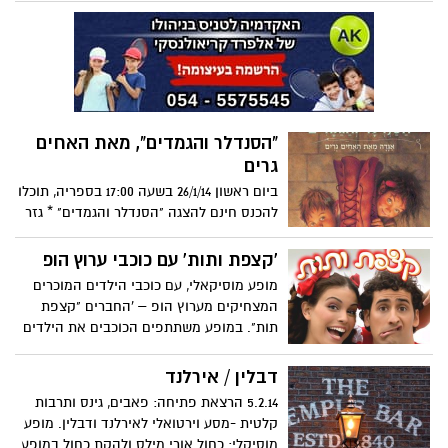
בקולנוע וצאו לשופינג או סתם לכוס קפה
בקניון סי-מול.
"הסנדלר והגמדים", מאת האחים
גרים
ביום ראשון 26/1/14 בשעה 17:00 בספריה, תוכלו
להכנס חינם להצגה "הסנדלר והגמדים" * גזר
סנדלר פיסת עור לשתיים, "מחר אכין זוג
נעליים", הוא אמר, "בזהירות ואהבה על
'קצפת ותות' עם כוכבי ערוץ הופ
השולחן הן מונחות כבר מוכנות לעבודה". אך
מופע מוסיקאלי, עם כוכבי הילדים המוכרים
מדוע זה ליבו מלא בדאגה? כי נשארה לו רק
המצחיקים מערוץ הופ – 'החברים "קצפת
פיסה אחת של עור מספיקה בדיוק כדי לגזור
תות". במופע משתתפים הכוכבים את הילדים
...
בסודות הכמוסים ויחד איתה מגלים קופסא
קסומה מלאה בחלומות של ילדים!!! יחד עם
דבלין / אירלנד
ילדים יצאו למסע מצחיק, מרגש ומלא חוויות.
5.2.14 הרצאת פתיחה: פאבים, גינס ותרבות
תוך כדי המסע, לומדים הילדים לסלק פחדים,
קלטית -מסע וירטואלי לאירלנד ודבלין. מופע
לאהוב את מי שאתה ולשמח אנשים
מוסיקלי: כחול אורי מילס ולהקת כחול במופע