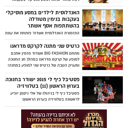
משוררי תור הזהב בספרד: רבי יהודה הלוי,
אברהם אבן עזרא, אבן גבירול.. 8.2.16, יום ב',
האנדלוסית לילדים במסע מוסיקלי
17:30 - יד לבנים, אשדוד
בעקבות בנימין מטודלה
בהשתתפות אסף אשתר
התזמורת האנדלוסית אשדוד פותחת את עונת
המנויים לילדים "האנדלוסית לילדים" -
בקונצרט שהוא מסע מוסיקלי בעקבות בנימין
כרטיס שני מתנה לקרקס מדראנו
מטודלה-מגלה הארצות היהודי מספרד שחי
מתחם BIG FASHION אשדוד מזמין אתכם
לפני 800 שנים.
למופע של קרקס מדראנו במהלך חג החנוכה
ומעניק הטבה של כרטיס שני למופע במתנה!
פסטיבל כיף לי 2015 ישודר בחנוכה
בערוץ הראשון (11) בטלוויזיה
פסטיבל כיף לי בניהולו של אלי ניסמן יופיע
לראשונה בטלוויזיה בערוץ הראשון!