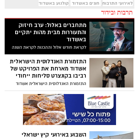
לאירועי התרבות והמופעים בעיר
חוגים באשדוד
קולנוע באשדוד
תרבות ובידור
מתחברים באלול: ערב חיזוק
והתעוררות מבית מהות יתקיים
באשדוד
לקראת חודש אלול וההכנות לקראת השנה
החדשה והימים הנוראים, הרשות העירונית
לחוסן וביטחון קהילתי אשדוד "מהות" מזמינה
התזמורת האנדלוסית הישראלית
את תושבי העיר לערב מיוחד של התלכדות,
אשדוד מארחת את הפרויקט של
חיזוק והתעוררות.
רביבו בקונצרט סליחות ייחודי
התזמורת האנדלוסית הישראלית אשדוד
מארחת את הפרויקט של רביבו בקונצרט
סליחות ייחודי פיוטי סליחות עתיקים לצד
קלאסיקות ישראליות ושירים בני זמננו,
בעיבודים תזמורתיים חדשים המפגישים בין
המסורת האנדלוסית, המוזיקה הים־תיכונית
והצליל הישראלי ניצוח: רועי אזולאי ניהול
אמנותי: אלעד לוי מופע ראשון: 31/8/2026
השבוע באירועי קיץ ישראלי
בהיכל התרבות שדות נגב