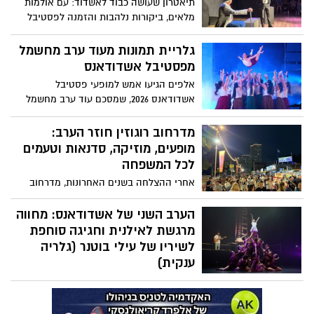
תיאטרון שעושה כבוד לאשדוד: עם אולמות
מלאים, ביקורות נלהבות והזמנה לפסטיבל
התיאטרון היוקרתי בישראל תיאטרון ברמוזה
מוכיח שיצירה גדולה יכולה לצמוח גם מחוץ
גלריית תמונות מעוד ערב מחשמל
למרכז הארץ.
מפסטיבל אשדודאנס
אלפים הגיעו אמש למופעי פסטיבל
אשדודאנס 2026, שמסכם עוד ערב מחשמל
במיוחד. טוביה סגל בגלריית תמונות ענקית
מדרחוב רוגוזין חוזר הערב:
מופעים, מוזיקה, סדנאות וטעמים
לכל המשפחה
אחרי ההצלחה בשנים האחרונות, מדרחוב
רוגוזין באשדוד שוב מתמלא באווירה חגיגית
עם מופעי ילדים, הופעות מוזיקליות, דוכני
הערב השני של אשדודאנס: מחווה
אוכל, סדנאות יצירה והפתעות לכל המשפחה
מרגשת לאילנית וחגיגה סוחפת
– והכניסה חופשית
לשיריו של עילי בוטנר (גלריה
ענקית)
הערב השני של פסטיבל אשדודאנס סיפק
לקהל חוויה מוזיקלית עשירה ומגוונת, עם שתי
הפקות מקור מרשימות שחיברו בין מוזיקה