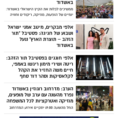
באשדוד
ממשיכים לבלות את הקיץ הישראלי באשדוד:
יומיים של הופעות, מוזיקה, ריקודים וחוויה
לכל המשפחה בפארק אשדוד ים
אלפי מבקרים, מיטב אמני ישראל
ושבוע של חגיגה: פסטיבל "תור
הזהב – תוצרת הארץ" ננעל
באשדוד
פסטיבל "תור הזהב – תוצרת הארץ" ננעל
אלפי חוגגים בפסטיבל תור הזהב:
לאחר שבוע של חגיגה ישראלית גדולה,
שהביאה לאשדוד אלפי מבקרים מכל רחבי
ריטה ושירי מימון ריגשו באמפי,
הארץ והפכה את העיר למוקד של מוזיקה,
חיים משה החזיר את הקהל
תרבות ויצירה ישראלית.
לקלאסיקות וסהר דוד סחף
בחגיגת שורשים
הערב: מדרחוב רוגוזין באשדוד
פסטיבל תור הזהב – תוצרת הארץ נמשך
נפרד מהעונה עם ערב של מופעים,
אמש (חמישי) באשדוד עם שלושה מופעים
מרכזיים שהציגו את העושר המוזיקלי של
מוזיקה ואטרקציות לכל המשפחה
התרבות הישראלית. אלפי צופים גדשו את
החל מהשעה 19:00 יתקיים אירוע המדרחוב
מתחמי ההופעות ונהנו מערב מגוון שנע בין
האחרון של הקיץ בשדרות רוגוזין, עם מופעי
הבלדות הגדולות של המוזיקה הישראלית,