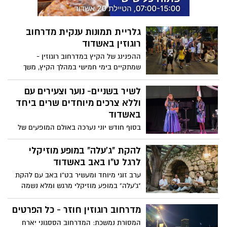
גלריית תמונות ענקית מדרחוב
רוגוזין באשדוד
ההפנינג של הקיץ במדרחוב רוגוזין -
שמתקיים בימי חמישי במהלך הקיץ, משך
אלפים אמש לאשדוד. צפו בגלריית התמונות
הענקית
לשיר בשניים- נוער וצעירים עם
וללא צרכים מיוחדים שרים ביחד
באשדוד
בסוף חודש יוני נערכה באולם המופעים של
מרכז הנוער העירוני ע"ש קופף "לשיר
בשניים"- תחרות שירה, ביוזמת והובלתו של
להקת "ג'עלה" במופע מוזיקלי
מישל אלחרר, ראש תחום צרכים מיוחדים
לרגל ט"ו באב באשדוד
בחברה העירונית לתרבות וקהילה באשדוד
ערב זוגי מיוחד ומעשיר בט"ו באב עם להקת
ובשיתוף המחלקה לחינוך מיוחד במינהל
"ג'עלה" במופע מוזיקלי מרגש ומלא נשמה
החינוך של עיריית אשדוד. בשלב הראשוני
באירוע שכולו מוזיקה, השראה וחיבור. ט"ו
ובחזרות בוצעו חיבורים דרך השירה בשמחה
באב הוא חג האהבה והפיוס ביהדות, המצוין
מדרחוב רוגוזין חוזר - כל הפרטים
ואהבה.
בט"ו באב (ה-15 בחודש אב). בעבר צוין כיום
המסורת נמשכת: המדרחוב הססגוני יארח