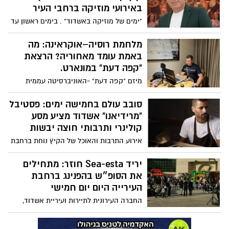
באירועי מוזיקה ברחבי העיר
הסרט.
"ימים של מוזיקה באשדוד" . בימים ראשון עד
חמישי, 21-25 ביוני 2026 ייערכו מופעים שונים
ברחבי העיר אשדוד.
מלחמת רוסיה–אוקראינה: מה
באמת עומד מאחוריה? הרצאת
"קפה דעת" במונארט.
מיזם "קפה דעת" -האוניברסיטה עממית
חינמית מזמין אתכם ביום חמישי, 11 ביוני 2026
למפגש שיחל בשעה 09:30 עם יבגניה לובסקי,
סובב עולם בחמישה ימים: פסטיבל
שתספר אדות "אומנות בחיים שלי". לובסקי
"מרידיאנו" אשדוד מציע מסע
היא אמנית יוצרת שעלתה מברית המועצות
קולינרי ותרבותי חוצה יבשות
לשעבר בשנות התשעים, והביאה עמה עולם
אירוע התרבות והאוכל של הקיץ נוחת ברחבת
פנימי עשיר, זיכרונות חיים, רגישות אנושית
המשכן לאמנויות הבמה באשדוד לחגיגה
עמוקה ואהבה גדולה לאמנות.
בינלאומית של טעמים, צבעים וצלילים.
יריד Sea-esta חוזר: מתחילים
השפים המובילים בישראל – מושיק רוט,
את הסופ״ש בהפנינג ברחבת
ישראל אהרוני, אבי ביטון ויחי ז'נו ("פסקדו")
העירייה היום יום חמישי
– מחכים לכם בעמדות שף ייחודיות, לצד
החברה העירונית לתיירות ועיריית אשדוד,
מיטב דוכני קולינריה נוספים ודוכני אווירה
בשיתוף קניון סימול, ממשיכות ביריד החודשי
מרחבי הגלובוס, יריד אמנות ומוזיקה
שהתחיל בחודש שעבר בהצלחה גדולה
בינלאומית. בואו רעבים, הכי רעבים!