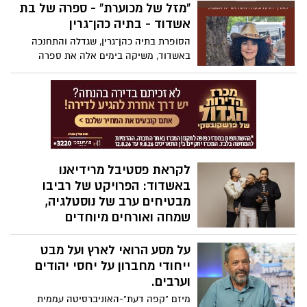
מזמינה את תושבי העיר והמבקרים להביט
“מזל של מכוערת” - ספרה של בת
מחדש באחד הפריטים האייקוניים בעולם
אשדוד - בתיה כהן־גרין
האופנה: שמלת הכלה. התערוכה, "קול כלה",
הסופרת בתיה כהן־גרין, שגדלה והתחנכה
מתקיימת בשיתוף מגזין פורטפוליו ומהווה
באשדוד, משיקה בימים אלה את ספרה
חלק מהמהלך העירוני לחיזוק מעמדה של
החדש “מזל של מכוערת” — רומן היסטורי
אשדוד כבירת אופנה ויצירה בישראל.
סוחף ורווי יצרים, אהבות אסורות, סודות
משפחתיים ותשוקות, על רקע הקהילות
היהודיות בטורקיה ובחלב שבסוריה בתחילת
המאה ה־20.
לקראת פסטיבל מרידיאנו
באשדוד: הפרויקט של רביבו
מבטיחים ערב של נוסטלגיה,
שמחה ואורחים מיוחדים
הפרויקט של רביבו, מההרכבים המצליחים
על מסע הרואי לארץ ועל מבט
והאהובים בישראל, יגיעו ב- 16 ביוני לאמפי
אשדוד במסגרת פסטיבל מרידיאנו, למופע
ייחודי מחברון על יחסי יהודים
חגיגי שיאחד על במה אחת את מיטב הצלילים
וערבים.
של המוזיקה הישראלית והים תיכונית. לצדם
מיזם "קפה דעת"-האוניברסיטה עממית
יתארחו שניים מענקי הזמר המזרחי מרגלית