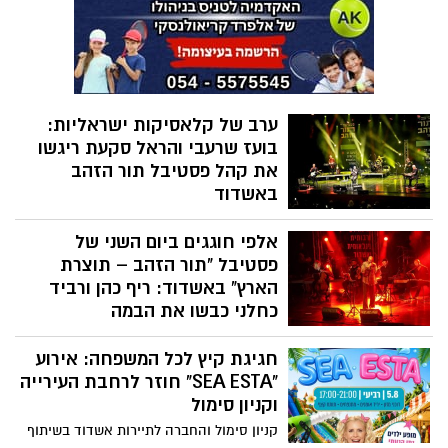
מוזיקה, מתחמי ילדים, סדנאות יצירה, אמני
דרך חאפלה ים תיכונית ועד למפגש מסקרן
רחוב, דוכני מזון והכניסה חופשית
בין מסורות מוזיקליות מתימן ומרוקו.
ערב של קלאסיקות ישראליות:
בועז שרעבי והראל סקעת ריגשו
את קהל פסטיבל תור הזהב
באשדוד
מאות צופים מילאו את האולם ושרו יחד עם
אלפי חוגגים ביום השני של
בועז שרעבי את להיטיו הגדולים מכל
התקופות. הראל סקעת הצטרף כאורח מיוחד
פסטיבל "תור הזהב – תוצרת
לערב מוזיקלי מרגש, שהפך לאחד מרגעי
הארץ" באשדוד: ריף כהן ורביד
השיא של פסטיבל תור הזהב – תוצרת הארץ.
כחלני כבשו את הבמה
ערב נוסף של מוזיקה ישראלית, פיוט,
חגיגת קיץ לכל המשפחה: אירוע
סטנד־אפ ותרבות משך קהל רב לפסטיבל.
"SEA ESTA" חוזר לרחבת העירייה
וקניון סימול
קניון סימול והחברה לתיירות אשדוד בשיתוף