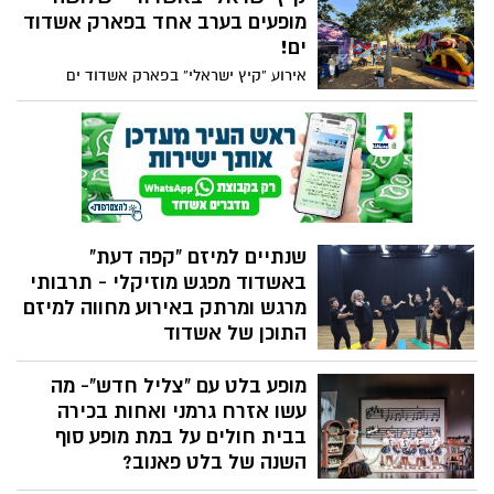
המשפחה במוקדי בתרבות באשדוד.
מופעים בערב אחד בפארק אשדוד
ים!
אירוע “קיץ ישראלי” בפארק אשדוד ים
מתרחב והופך לחגיגה גדולה במיוחד לכל
המשפחה
שנתיים למיזם "קפה דעת"
באשדוד מפגש מוזיקלי - תרבותי
מרגש ומרתק באירוע מחווה למיזם
התוכן של אשדוד
מיזם קפה דעת – אוניברסיטה עממית חינמית
מופע בלט עם "צליל חדש"- מה
שהקים הסופר והמסאי רוני אקריש, מציין
שנתיים להיווסדו באשדוד לאחר שד"ר יחיאל
עשו אזרח גרמני ואחות בכירה
לסרי, ראש העיר העניק למיזם התוכן את
בבית חולים על במת מופע סוף
תמיכתו וחסותו. המיזם מציע מפגשי בוקר עד
השנה של בלט פאנוב?
צהריים עם הרצאות לקהל הרחב במגוון רחב
בית הספר של תיאטרון בלט פאנוב המוכר