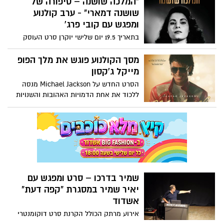
"המלכה שושנה – סיפורה של
לצד אות נשות המופת לאירית אסרף, גילה
שושנה דמארי" - ערב קולנוע
קליין וארלט לוי. האירוע, שהתקיים באווירה
ומפגש עם קובי פרג'
חגיגית ומרגשת, הוקיר את פועלם ותרומתם
בתאריך 19.5 יום שלישי יוקרן סרט העוסק
יוצאת הדופן של הזוכים לקהילה.
בסיפורה של הזמרת שושנה דמארי
במונארט-מרכז תרבות , הדיווה הישראלית
מסך הקולנוע פוגש את מלך הפופ
הראשונה שהייתה לאגדה עוד בחייה וייערך
מייקל ג'קסון
מפגש עם יוצר הסרט קובי פרג'.
הסרט החדש על Michael Jackson מנסה
ללכוד את אחת הדמויות האהובות והשנויות
במחלוקת של המאה ה-20 והתוצאה היא
חוויה קולנועית סוחפת, אך לא חפה
מחסרונות.
שמיר בדרכו – סרט ומפגש עם
יאיר שמיר במסגרת "קפה דעת"
אשדוד
אירוע מרתק הכולל הקרנת סרט דוקומנטרי