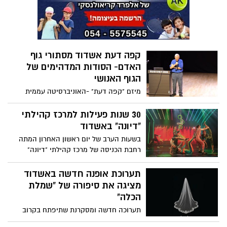
ומזמינות אתכם ליהנות מאווירה כיפית ומהנה
בהפנינג המשפחתי Sea Esta שיתקיים ביום
חמישי הקרוב החל מהשעה 17:00 ברחבת
העירייה וקניון סימול. זה הזמן לעצור ולבוא
עם המשפחה ליהנות ממוזיקה טובה באווירת
קפה דעת אשדוד מסתורי גוף
סוף שבוע בלב העיר
האדם- הסודות המדהימים של
הגוף האנושי
מיזם "קפה דעת" -האוניברסיטה עממית
חינמית מזמין אתכם ביום חמישי, 4 ביוני 2026
למפגש שיחל בשעה 09:30 עם מר בני לוי,
30 שנות פעילות למרכז קהילתי
שירצה בנושא המרתק "נפלאות גוף האדם:
"דיונה" באשדוד
איך פועל ומופעל - מי מפעיל וכיצד שולט".
בשעות הערב של יום ראשון האחרון המתה
רחבת הכניסה של מרכז קהילתי "דיונה"
מתושבים רבים, שהגיעו לציין באירוע ייחודי
30 שנות פעילות למרכז הקהילתי. תזמורת של
תערוכת אופנה חדשה באשדוד
הקונסרבטוריון העירוני "אקדמא" הנעימה את
מציגה את סיפורה של "שמלת
זמנם של באי האירוע ודמויות ססגוניות מבית
הכלה"
היוצר של תיאטרון הרחוב "ברמוזה" הוסיפו
תערוכה חדשה ומסקרנת שתיפתח בקרוב
ססגוניות וצבע .
בגלריה העירונית אשדוד בית אריה קלנג,