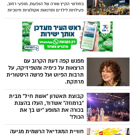
שידוכים וסוף בציר הענבים, וכיום הוא מקושר
בחודשי הקיץ שורה של הופעות, מופעי רחוב,
לחגיגת אהבה ורומנטיקה. מועד זה מסמל
פעילויות לילדים וסדנאות אקולוגיות חינוכיות
התחלה חדשה, פיוס ואחדות
מחומרים ממוחזרים. הכניסה חופשית. אז מה
מצפה לכולנו מחר? הכל בפנים
מפגש קפה דעת הקרוב עם
הרצאות על כימיה ומטפיזיקה, על
תרבות הפיוט ועל פרשה היסטורית
מרתקת.
האוניברסיטה העממית החינמית באשדוד
קבוצת תאטרון "אשת חיל" מבית
מזמינה הציבור. יום חמישי 9 ביולי 2026
למפגש בחברותא על קפה ובעיקר על דעת.
"ברמוזה" אשדוד, העלו בהצגת
בשעה 09:30 הכימאית ד"ר פרסאויז טיביקה
בכורה את המופע "יש בך את
תרצה בנושא "איך אפשר לתקן את העולם או
הכול!"
מבוא לאלכימיה מודרנית?"
קבוצת התאטרון "אשת חיל" היא קבוצת
חוויית המונדיאל הרשמית מגיעה
תיאטרון קהילתי לנשים בלבד, שהוקמה