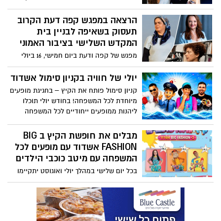
ימים של חגיגה סוחפת, מרגשת ובלתי נשכחת,
עם מיטב האמנים ופסגת המחול הישראלי!
הרצאה במפגש קפה דעת הקרוב
27–30 יולי| מוקדי התרבות ברחבי העיר
תעסוק בשאיפה לבניין בית
אשדוד ליאור נרקיס ☆ מירי מסיקה ☆ שלומי
המקדש השלישי בציבור האמוני
שבת ☆ קרן פלס ☆ מיכה שטרית ☆ אילנית
מפגש של קפה ודעת ביום חמישי, 16 ביולי
☆ עילי בוטנר והלהקה ☆ שירי מימון ☆
2026 בין השעות 09:00-13:30 במונארט מרכז
הראל סקעת ☆ ואלרי חמאתי ☆ מוש בן ארי
תרבות, דרך ארץ 8, אשדוד. למידע והרשמה
יולי של חוויה בקניון סימול אשדוד
☆ ☆ אבי טולדנו ☆ רוני דלומי ☆ יזהר כהן
6452* או באתר החברה לתרבות: ironit.org.il
קניון סימול פותח את הקיץ – בחגיגת מופעים
ועוד ☆
*הכניסה בתשלום סמלי של 20 ₪ לכיסוי
מיוחדת לכל המשפחה! בחודש יולי תוכלו
הוצאות הכיבוד בלבד.
ליהנות ממופעים ייחודיים לכל המשפחה
ביניהם- צ'יקו השוטר הכוכב האהוב מהסדרה
''חיפזון וזהירון'' ורעותי הילדה הישראלית
מבלים את חופשת הקיץ ב BIG
בעלת אחד מערוצי היוטיוב המובילים בארץ
FASHION אשדוד עם מופעים לכל
לילדים!
המשפחה עם מיטב כוכבי הילדים
בכל יום שלישי במהלך יולי ואוגוסט יתקיימו
במתחם מופעים ללא תשלום של מיטב כוכבי
הילדים כחלק מחוויית בילוי לכל המשפחה