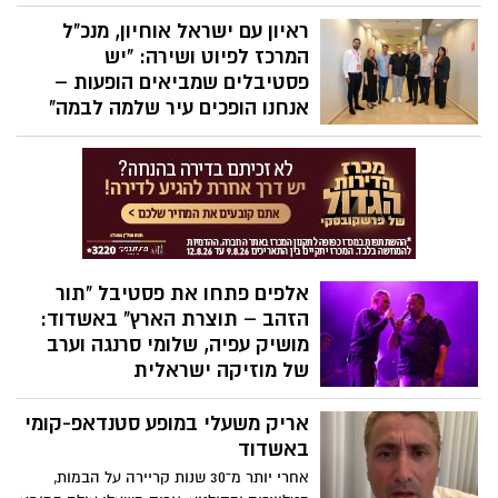
העירייה מזמינים את תושבי העיר לאחה"צ
שכולו פעילויות, מתנפחים, יריד אומנים ומופע
ראיון עם ישראל אוחיון, מנכ"ל
הילדים של "נתי הגעתי הופעתי". הכניסה
המרכז לפיוט ושירה: "יש
חופשית!
פסטיבלים שמביאים הופעות –
אנחנו הופכים עיר שלמה לבמה"
לכבטד פסטיבל תור הזהב באשדוד, שנערך
בין 3 ל־11 באוגוסט, שוחחנו עם ישראל אוחיון,
מנכ"ל המרכז לפיוט ושירה ומנהל הפסטיבל,
על מקומו של הפיוט בתרבות הישראלית,
החיבור בין מסורת ליצירה עכשווית, הייחוד
של הפסטיבל והחזון להפוך אותו לבית של
היצירה היהודית־ישראלית.
אלפים פתחו את פסטיבל "תור
הזהב – תוצרת הארץ" באשדוד:
מושיק עפיה, שלומי סרנגה וערב
של מוזיקה ישראלית
פסטיבל "תור הזהב – תוצרת הארץ" יצא
אריק משעלי במופע סטנדאפ-קומי
לדרך באשדוד עם אלפי משתתפים, מופעים
חגיגיים ואווירה סוחפת. בימים הקרובים יעלו
באשדוד
על הבמות ריף כהן, רביד כחלני, בעז שרעבי,
אחרי יותר מ־30 שנות קריירה על הבמות,
הראל סקעת וחיים משה.