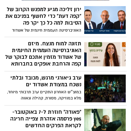
ירון זליכה מגיע למפגש הקרוב של
"קפה דעת" כדי לחשוף בפניכם את
הסיבות למה כל כך יקר פה
האוניברסיטה העממית חינמית של אשדוד
מזמינה אתכם למפגש של קפה ודעת, שאותו
יפתח בשעה 09:30 פרופ׳ נח דנא־פיקארד ,
תזונה למוח מנצח. מיזם
מן הקולות הבולטים בישראל בחיבור שבין
האוניברסיטה העממית החינמית
מתמטיקה, חינוך, תורה ומדע שירצה בנושא
של אשדוד מזמין אתכם לבוקר של
"פרקטלים: מהגיאומטריה לחלל ולעולמות
קפה והרחבת אופקים בחברותא
רוחניים". פיקארד, פרופסור במרכז האקדמי
נעימה
לב בירושלים, נשיא אמריטוס של המוסד,
ערב גיאורגי מרגש, מכובד ובלתי
מיזם "קפה דעת" -האוניברסיטה עממית
ומנהל הקתדרה לחינוך, מתמטיקה ויהדות.
נשכח במצודת אשדוד ים
חינמית מזמין אתכם ביום חמישי, 25 ביוני
לאורך שנות עבודתו האקדמית והחינוכית
2026 לבוקר עם סדרת הרצאות מלאת עניין
פרסם מחקרים בתחומי הגיאומטריה,
במוצ״ש האחרון התקיים ערב תרבותי מיוחד,
שיחל בשעה 09:30 עם רוני אקריש (70), סופר,
האלגברה והחינוך המתמטי, ופעל לקידום
מלא במוזיקה, מסורת, קהילה וגאווה
מסאי ירצה אודות "זהות בלי דעת היא
הוראת המתמטיקה בעידן של כלים טכנולוגיים
יהודית־גאורגית במסגרת הפסטיבל הבינלאומי
פולקלור".
מתקדמים. בהרצאותיו ובכתיבתו הוא מבקש
“Meridiano”. הקהל שהגיע העניק לאמנים
"פאודה" חוזרת ל-7 באוקטובר-
לפתוח מרחב של שיח בין עולם המדע לבין
חום ואהבה, והאווירה הייתה חגיגית ומרגשת
yes פרסמה אזהרת צפייה חריגה
עולם האמונה, בין החשיבה המדויקת לבין
לאורך כל הערב
לקראת הפרקים החדשים
עומק המסורת היהודית.