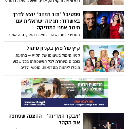
בטלוויזיה ובקולנוע, אריק משעלי עולה במופע
יחיד סוחף, מצחיק ומרגש, שמחזיר את הקהל
היישר אל שנות ה־80: השנים העליזות,
פסטיבל "תור הזהב" יוצא לדרך
התמימות, הרועשות והיפות שכולנו מתגעגעים
באשדוד: חגיגה ישראלית עם
אליהן.
מיטב אמני המוזיקה
פסטיבל תור הזהב- תוצרת הארץ היה אמור
להתקיים מוקדם יותר השנה, אך בעקבות
המצב הביטחוני ומלחמת "עם כלביא" נדחה
קיץ של פאן בקניון סימול
מועד קיומו. מתוך הרצון להמשיך לקיים
קניון סימול בעיצומו של הקיץ – בחגיגת
תרבות גם בתקופות מאתגרות, חברו המרכז
כוכבים מיוחדת לכל המשפחה! בכל שבוע
לפיוט ושירה ואגף האירועים של עיריית
תוכלו ליהנות מסדנאות, מופעי ילדים
אשדוד ליצירת מהדורת קיץ מיוחדת, רחבה,
מקסימים וגם מופעים של האמנים הגדולים-
עשירה ומגוונת יותר, המוקדשת כולה ליצירה
נתי הגעתי הופעתי, דוד חיים ומני ממטרה!
הישראלית ולפס הקול שמחבר בין קהילות,
מסורות ודורות וכעת גאות להציג פסטיבל תור
הזהב – תוצרת הארץ
"מבקר המדינה"– ההצגה שסחפה
את הקהל