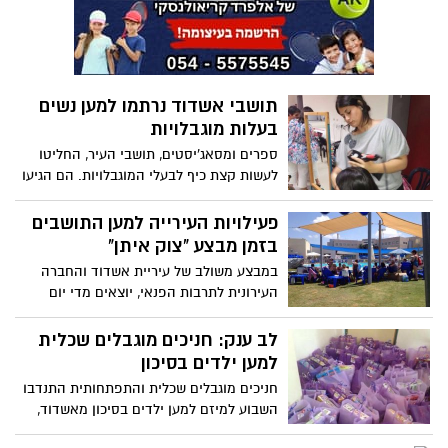
וסייעו לקשישים, לעולים, במוקד העירוני,
בפעילות עם ילדים, בשמרטפיות, חינוך מיוחד
ובבתי אבות. אשדוד גאה במערך המתנדבים
שלה ומודה לכל מי שנטל חלק בהגברת החוסן
האזרחי.
תושבי אשדוד נרתמו למען נשים
בעלות מוגבלויות
ספרים ומסאג'יסטים, תושבי העיר, החליטו
לעשות קצת כיף לבעלי המוגבלויות. הם הגיעו
למתנ"ס במרכז לילך ופינקו כ-15 נשים עם
מוגבלות שכלית והתפתחותית, הנשים התפנקו
פעילויות העירייה למען התושבים
במסאג'ים, תספורות, מניקור ופדיקור. הבנות
בזמן מבצע "צוק איתן"
נהנו גם מארוחת בוקר והכל בהתנדבות מלאה
במבצע משולב של עיריית אשדוד והחברה
של תושבי אשדוד!!!
העירונית לתרבות הפנאי, יוצאים מדי יום
כ-13,500 תושבים לפעילויות שונות בתוך העיר
ומחוצה לה. עד היום נהנו מפעילות זו למעלה
לב ענק: חניכים מוגבלים שכלית
מ-100,000 תושבים
למען ילדים בסיכון
חניכים מוגבלים שכלית והתפתחותית התנדבו
השבוע למיזם למען ילדים בסיכון מאשדוד,
הם ארזו להם צעצועים, ממתקים וחוברות