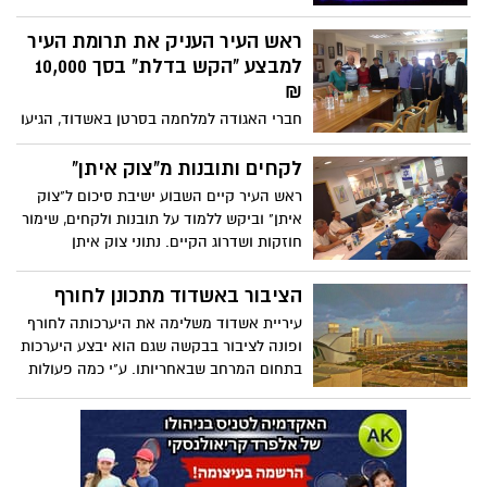
העיר ולדרבן אותן לערוך בדיקות תקופתיות
לאיתור המחלה. במהלך הקמפיין הוארו
ראש העיר העניק את תרומת העיר
שלושה אתרים באשדוד – בניין העירייה, כיכר
למבצע "הקש בדלת" בסך 10,000
המפרשים וכיכר היובל ובטבורה מונומנט עין
₪
השמש.
חברי האגודה למלחמה בסרטן באשדוד, הגיעו
ללשכת ראש העיר (ד' בשבוע שעבר) במטרה
לפתוח את יום ההתרמה עם ברכת ראש העיר
לקחים ותובנות מ"צוק איתן"
כפי שמקובל עפ"י המסורת. ראש העירייה ד"ר
ראש העיר קיים השבוע ישיבת סיכום ל"צוק
יחיאל לסרי ציין :"זאת מחלה נוראית
איתן" וביקש ללמוד על תובנות ולקחים, שימור
ואיומה,הגילוי המוקדם יכול לסייע בטיפול
חוזקות ושדרוג הקיים. נתוני צוק איתן
ובריפוי המחלה.התמיכה החמה שאתם נותנים
מלמדים על חמישים ימי לחימה, 131 אזעקות,
לחולים למשפחות כאשר הם לבד, היא גדולה,
269 טילים על העיר, 153 יירוטים ו-15 נפילות
הציבור באשדוד מתכונן לחורף
משמעותית ומסייעת להם בהתמודדות עם
בעיר. פגיעות ברכוש: 687 מבנים ו-381 רכבים.
עיריית אשדוד משלימה את היערכותה לחורף
המחלה. "
ד"ר לסרי: צוק איתן היה אתגר מורכב ויכולנו
ופונה לציבור בבקשה שגם הוא יבצע היערכות
לו בזכות כל העושים במלאכה ותושבי אשדוד
בתחום המרחב שבאחריותו. ע"י כמה פעולות
שגילו בגרות, אחריות וחוסן מופגן.
פשוטות יכול כל תושב למנוע נזקי גוף ורכוש
ויקל על עצמו לעבור את החורף בשלום.