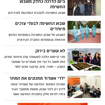
ביום הדרכה כחלק משבוע
החשיפה
שבוע החשיפה להגברת המודעות לצרכיהם
של אוכלוסיות עם צרכים מיוחדים, מצא את
עובדי העירייה מרותקים בקשב רב אל
שבוע החשיפה לבעלי צרכים
הרצאות, סרטונים וחומרי הסברה שהוצגו
מיוחדים
בפניהם, ביום הדרכה מרוכז שנערך במרכז
השבוע חל שבוע החשיפה במוסדות החינוך
פסג״ה. יום ההדרכה עסק בנושא ״נגישות
והרווחה ובמוסדות החברה העירונית
השירות״, כחלק משבוע החשיפה באשדוד
למתנ"סים, בה ניתן היה לצפות בעבודת
ובמקביל ליום הנכה הבינלאומי שחל בשבוע
הקודש שעושים עובדי מערכת החינוך, הרווחה
לא עוצרים בירוק
שעבר
והמתנ"סים בקרב ילדים ואנשים עם צרכים
מהי קיימות הלכה למעשה? מהו מיחזור ומדוע
מיוחדים. עשרות אירועים לאלפי תלמידים
הוא חשוב כל כך? איך שומרים על משאבי
התקיימו במהלך השבוע בעשרות מוסדות
הטבע – אוויר, מים, קרקע? מהם יחסי
ולעיני קהל מוזמנים. החוויה מרגשת, ההישגים
הגומלין בין האדם לטבע ולבעלי החיים
מפתיעים באיכותם והסיפוק מהעבודה מרקיע
בהקשר של קיימות? איזה כלים אנחנו צריכים
ילדי אשדוד מתכננים את המחר
לשחקים.
כדי לשמור על סביבה טובה יותר? איגוד ערים
תוכנית המתאר החדשה של אשדוד יצאה
לאיכות הסביבה אשדוד-חבל יבנה ממשיכה
לדרך רק לפני שבוע ומאות מתושבי העיר
להטמיע את ערכי הסביבה בקהילה. הפעם
בחרו להיות חלק בתוכנית החדשה אשר
בקרב מתנ"סים.
תקבע את אופייה והמראה של אשדוד
בעשורים הבאים. תחילת התהליך במפגש