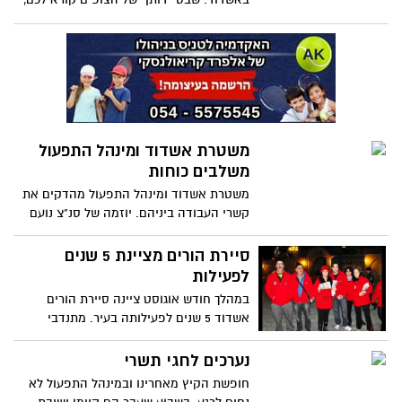
צעירים בכיתות ד'-ט' להצטרף לפעילות שווה
במיוחד, כל הפרטים בכתבה
משטרת אשדוד ומינהל התפעול
משלבים כוחות
משטרת אשדוד ומינהל התפעול מהדקים את
קשרי העבודה ביניהם. יוזמה של סנ"צ נועם
שקל – מפקד תחנת המשטרה באשדוד, באה
לגבש נהלי עבודה ותיאום אופטימאלי בין
סיירת הורים מציינת 5 שנים
הארגונים המופקדים על הסדר הציבורי ומתן
לפעילות
שירות לתושב. שלמה רוטנברג: עליית מדרגה
במהלך חודש אוגוסט ציינה סיירת הורים
נוספת במדיניות התושב במרכז – הגברת
אשדוד 5 שנים לפעילותה בעיר. מתנדבי
תחושת הביטחון והשירות לתושב ברובע
הסיירת, מקיימים פעילות חשובה ומבורכת
במהלך כל ימי השנה בדגש על סופי שבוע,
נערכים לחגי תשרי
חופשים ואירועים עירוניים גדולים. את
חופשת הקיץ מאחרינו ובמינהל התפעול לא
המתנדבים תוכלו לפגוש בפארקים ובחופי