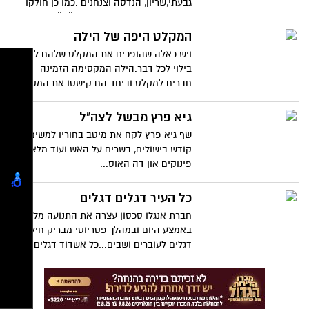
גבעתי,שריון, הנדסה וצנחנים .כמו כן חולקו
כ-200 ספרי תהילים שנתרמו ע״י ״כתר
ההידור ״מנתיבות .
המקלט היפה של הילה
ויש כאלה שהופכים את המקלט שלהם למקום
בילוי לכל דבר.הילה המקסימה הזמינה
חברים למקלט וביחד הם קישטו את המקלט
בדיוק כמו שהם רוצים.יאללה בלגן.
גיא פרץ מבשל לצה"ל
שף גיא פרץ לקח את מיטב בחוריו למשימת
קודש.בישולים, בשרים על האש ועוד מלא
פינוקים און דה האוס...
כל העיר דגלים דגלים
חברת אנגלו סכסון עצרה את התנועה מלכת
באמצע היום ובמהלך פטריוטי מבריק חילקו
דגלים לעוברים ושבים...כל אשדוד דגלים
דגלים...