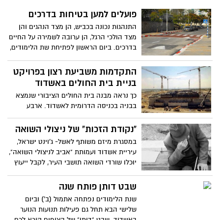
פועלים למען בטיחות בדרכים
התנהגות נכונה בכביש, הן מצד הנהגים והן
מצד הולכי הרגל, הן ערובה לשמירה על החיים
בדרכים. ביום הראשון לפתיחת שת הלימודים,
המטה לבטיחות בדרכים וגופים עירוניים פעלו
יחדיו על מנת להבטיח שהתלמידים יגיעו
התקדמות משביעת רצון בפרויקט
בבטחה לבית הספר. מעברי החצייה צבועים,
בניית בית החולים באשדוד
מיזם "נשק וסע" בעיצומו, הורים והנהלות בתי
כך נראה מבנה בית החולים הציבורי שנמצא
הספר משתפים פעולה ומה שחשוב להתמיד
בבניה בכניסה הדרומית לאשדוד. ארבע
ולהתנהג נכון כל השנה ובכל מקום.
קומות כבר הושלמו בבית החולים, ביניהם שתי
קומות אשפוז מתחת לאדמה. המבנה כולו
"נקודת הזכות" של ניצולי השואה
ממוגן מפני ירי טילים, ובשעת מלחמה צפויה
במסגרת מיזם משותף לאשל- ג'וינט ישראל,
הפעילות בו להתקיים ללא הפרעה
עיריית אשדוד ועמותת "אביב לניצולי השואה",
יוכלו שורדי השואה תושבי העיר, לקבל ייעוץ
וסיוע מקצועיים במיצוי זכויותיהם - ללא
תשלום "נקודת זכות" תפעל מידי יום שני
שבט דותן פותח שנה
בבוקר במועדון "עמיחי לניצולי השואה", רחוב
שנת הלימודים נפתחה אתמול (ב') וביום
ההגנה 4, רובע א'
שלישי הבא תחל גם פעילות תנועות הנוער
באשדוד. שבט "דותן" של הצופים קורא לכם,