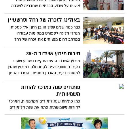
אישית על שבוע הבריאות שחבריה לשכבה
השתתפו בו וגילו בו שאר רוח, רגישות לסביבה
בריאה וסיפוק עצמי על תרומתם להצלת חיים
באולינג לזכרה של רחל וסרשטיין
של אחרים. מסקנה: תרומת דם טובה למקבל
כבר כמה שנים שאליהו בן חיון ואלי כספית
ולנותן כאחד ומסייעת בשמירה על הבריאות.
מנהלי הליגה לספורט במקומות עבודה
במרחב דרום מנציחים את זכרה של רחל
וסרשטיין ז"ל שעבדה בבנק הבינלאומי והיתה
פעילה מרכזית בליגת הבאולינג באירוע חגיגי
סיכום מירוץ אשדוד ה-35
ובערב שכולו באולינג כמו שרחל אהבה
מירוץ אשדוד ה-35 התקיים בשבוע שעבר
בעיר. כ-6,000 רצים לקחו חלק במירוץ שהפך
למסורת בעיר, הארגון המופתי, הסדר והחיוך
על פני המשתתפים העידו על הצלחת המירוץ
גם השנה. צפו בכתבת הוידאו שמסכמת עוד
פותחים שנה במרכז להורות
מירוץ מוצלח ועוד נקודת ציון חשובה
משמעותית
בפרויקט הספורט שאותו מובילה עיריית
כמו פתיחת שנת לימודים אקדמאית, המרכז
אשדוד בשנים האחרונות
להורות משמעותית פתח את שנת הלימודים
בסוף חודש אוקטובר והפעם, לראשונה, בבית
החדש. ערב הפתיחה של שנת הלימודים
תשע"ה אשר התקיים כעת בבית החדש,