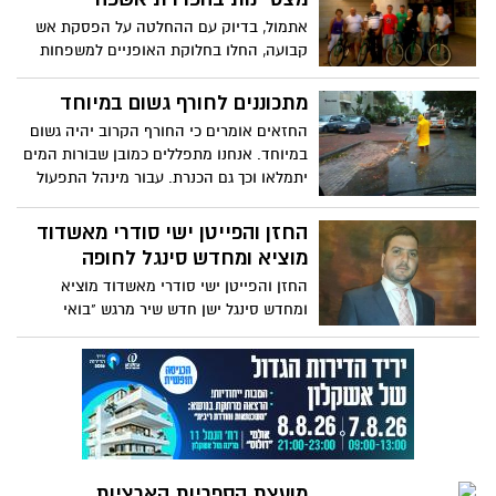
משלחת של יהודים מקהילות בצרפת שבאו
אתמול, בדיוק עם ההחלטה על הפסקת אש
לחזק את ידי עם ישראל ולהזדהות עם הימים
קבועה, החלו בחלוקת האופניים למשפחות
הקשים שעוברים על תושבי המדינה
שזכו בתחרות "משפחה מפרידה מצטיינת".
כמאה זוגות יחולקו במהלך הימים הקרובים.
מתכוננים לחורף גשום במיוחד
בעירייה אומרים: "גם החיים מחירום לשגרה
החזאים אומרים כי החורף הקרוב יהיה גשום
מתקיים במהירות, ואנו שוב חוזרים לפעילות
במיוחד. אנחנו מתפללים כמובן שבורות המים
נורמטיבית ולמיזמים העירוניים"
יתמלאו וכך גם הכנרת. עבור מינהל התפעול
אין זה משנה איך ייראה החורף. עבור מר
רוטנברג "שמירה על השגרה בכל מזג אוויר"
החזן והפייטן ישי סודרי מאשדוד
איננה סיסמה אלא מציאות פרקטית. היום
מוציא ומחדש סינגל לחופה
החלו ההכנות לקראת חורף תשע"ה.
החזן והפייטן ישי סודרי מאשדוד מוציא
ומחדש סינגל ישן חדש שיר מרגש "בואי
בשלום" שיר לחופה את השיר הלחין המלחין
האגדי הטורקי "דדה אפנדים" מי שהביא את
השיר לקהילה החלבית בחתונות היה הרב
רפאל אלנדב זצ"ל שר אותו בחתונות בהגעתו
לקהילת "שערי ציון" בשנת 1959 החזנים
שהגיעו לשמש בקודש בבתי כנסיות בארה"ב
קיבלו הקלטה בסטייל מאת רבי רפאל זצ"ל
מועצת הספריות הארציות
שרו את השיר החזן רבי יחיאל נהרי רבי ציון