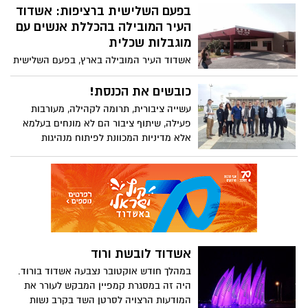
העסק לתלות במקום בולט כפי שמתחייב
בפעם השלישית ברציפות: אשדוד
בחוק
העיר המובילה בהכללת אנשים עם
מוגבלות שכלית
אשדוד העיר המובילה בארץ, בפעם השלישית
ברציפות, בהכללת אנשים עם מוגבלות שיכלית
בקהילה. אמש שוגר מכתב מעמותת אקים אל
כובשים את הכנסת!
ראש העיר אשדוד, בו הם מברכים את העיר
עשייה ציבורית, תרומה לקהילה, מעורבות
והעומדים בראשה בעשיה למען האוכלוסיה
פעילה, שיתוף ציבור הם לא מונחים בעלמא
שכל כך זקוקה לסיוע
אלא מדיניות המכוונת לפיתוח מנהיגות
מקומית אשר תשפיע לטובה על החיים
הקהילתיים. השבוע הגיע לסיומו הקורס
הראשון של עוזרים פרלמנטרים ובוגרי הקורס
עלו ישר לכנסת, לזירה האמיתית, להתחיל
וליישם.
אשדוד לובשת ורוד
במהלך חודש אוקטובר נצבעה אשדוד בורוד.
היה זה במסגרת קמפיין המבקש לעורר את
המודעות הרצויה לסרטן השד בקרב נשות