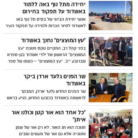
יחידה מתל נוף באה ללמוד
באשדוד על תפקוד בחירום
אנשי יחידת הבינוי של בסיס תל נוף באו
לאשדוד לסיור הכרות ולמידה על תפקוד העיר
בעת חירום. אשדוד נבחרה בזכות תפקודה
ב'צוק איתן' והמחמאות להן זכתה מכל
"עץ המוצצים" נחנך באשדוד
הגורמים המקצועיים. את המשלחת קדמו
בפני קהל רב, התקיים טקס חנוכת "עץ
מנכ"ל העירייה, ראש מינהל התפעול וראש
המוצצים" הראשון של ילדי אשדוד בגן-ספרא
מינהלת ט"ו-ט"ז-י"ז.
שברובע י"ב. "עץ המוצצים" – כשמו של ספר
הילדים המפורסם פרי עטה של הסופרת לי
טרכטרמן, הוא דוגמא לפעילות יצירתית של
שר הפנים גלעד ארדן ביקר
מנהלות הרבעים בתחום הקהילה, המאפשר
באשדוד
באופן מעשי לילדים בגיל הרך להיפתר בדרך
שר הפנים החדש גלעד ארדן, המבקר
נעימה מהמוצץ, על ידי תלייתו על העץ יחד
לראשונה באשדוד בכובעו החדש, הגיע בראש
עם ילדים בוגרים אחרים ולומר לו שלום.
פמליית משרדו לישיבת עבודה בה נטלו חלק
ראש העיר ד"ר יחיאל לסרי וצמרת הפקידות
"כל אחד הוא אור קטן וכולנו אור
של עיריית אשדוד. ד"ר לסרי: אנו זקוקים
איתן"
לעזרת המשרד במהפכה הגדולה שעוברת על
חנוכה הוא חג האור. לא רק אור של שמן
אשדוד
וחנוכיה אלא גם אור של מעשים טובים