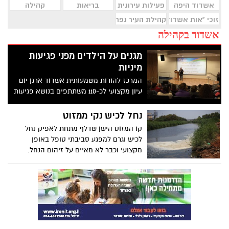
אשדוד היפה
פעילות עירונית
בריאות
קהילה
זוכי "אות אשדוד היפה"
קהילת העיר נפרדת
אשדוד בקהילה
מגנים על הילדים מפני פגיעות
מיניות
המרכז להורות משמעותית אשדוד ארגן יום
עיון מקצועי לכ-110 משתתפים בנושא פגיעות
מיניות בקרב ילדים ובני נוער. ביום העיון נטלו
חלק אנשי מקצוע, סטודנטים, מנחים, עובדים
נחל לכיש נקי ממזוט
סוציאלים ואנשי הרשות העירונית למאבק
קו המזוט הישן שדלף מתחת לאפיק נחל
בהתמכרויות ובאלימות.
לכיש וגרם למפגע סביבתי טופל באופן
מקצועי וכבר לא מאיים על זיהום הנחל.
עבודות בעלות של כמאה אלף ₪ השיבו את
החיוך לנחל ואל ארבעת השותפים למיזם אשר
החליטו לפעול יחדיו לשימור הסביבה. טרם
נמצא הגוף האחראי לקו המזוט, עליו ניתן
יהיה להשית את הוצאות העבודות ואת
האחריות על הקו ונזקיו. העירייה: נשקול
נקיטת הליכים פליליים