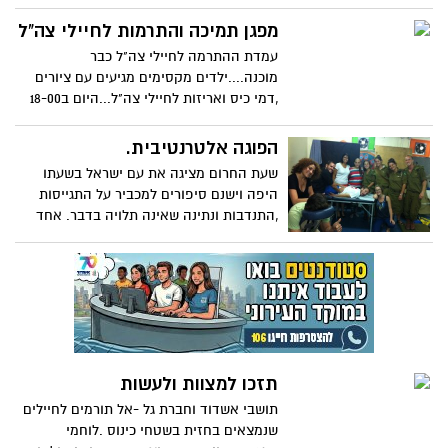
100 מוקדי הפגה ברחבי העיר – הכל חינם
וללא תשלום לתושבי אשדוד
מפגן תמיכה והתרמות לחיילי צה"ל
עמדת ההתרמה לחיילי צה"ל כבר
מוכנה....ילדים מקסימים מגיעים עם ציורים
,דמי כיס ואריזות לחיילי צה"ל...היום ב18-00
המפגן האמיתי ברחבת גן העיר כולם
מוזמנים..חברים אנחנו מקבלים הודעות
הפוגה אלטרנטיבית.
מטורפת מחיילים בחזית שזקוקים לפינוקים
שעת החרום מציגה את עם ישראל בשעתו
ובכלל...אתם מוזמנים להגיע עם כל מה שרק
היפה וישנם סיפורים למכביר על התגייסות
תרצו....תנו לצה"ל להביס...
,התנדבות ונתינה שאינה תלויה בדבר. אחד
מהסיפורים מחממי הלב הוא על קבוצה של
מטפלים בשיטות אלטרנטיביות שהגיעו למרכז
הנוער העירוני באשדוד מצוידים במיטות
טיפול כדי לשחרר קצת לחץ למתנדבים
הרבים ששהו במקום:
תזכו למצוות ולעשות
תושבי אשדוד וחברת גל -אל תורמים לחיילים
שנמצאים בחזית בשטחי כינוס .לוחמי