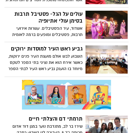
עם ועדי הבתים והמשך תפעולם של
בעיר פתחה לאחרונה את שנת הפעילות לשנת
המקלטים. המבצע החל השבוע ויסתיים
תשע"ה לתלמידי כיתות ד'- י"ב תוך שהיא
עולים על הגל- פסטיבל תרבות
כעבור שלושה חודשים.
מצרפת מאות חניכים ופעילים חדשים מרחבי
בסימן עולי אתיופיה
העיר.
אשדוד, עיר הפסטיבלים. עשרות אירועי
תרבות, פסטיבלים ומופעים ברמה לאומית
ובינלאומית, מציבים את אשדוד כאחת הערים
המרכזיות בארץ בתחום התרבות. בתוך
גביע ראש העיר למוסדות ירוקים
הרשימה הארוכה הזאת, שמור מקום של כבוד
השבוע לבש אולם מועצת העיר פנים ירוקות,
לפסטיבל "עולים על הגל" המתקיים זו הפעם
כאשר אירח הוא את נציגי בתי הספר לטקס
ה-11 באשדוד. את הפסטיבל השנה פתחה
מיוחד בו הוענק גביע ראש העיר לבתי הספר
להקת "אינסרה" עם רפרטואר אמהרי וריקודי
המוגדרים כבתי ספר ירוקים או ירוקים
מסורת אתיופיים. היה שווה.
מתמידים. המילה אשר התאפיינה בטקס
הייתה הרבה! הרבה הנאה, הרבה פרגון,
הרבה חיוכים, הרבה סיפוק והרבה מאוד
כבוד. כבוד ירוק. כל הכבוד!
תרמתי דם והצלתי חיים
שירז בר לב, מתנדבת נוער במגן דוד אדום
מכיתה י"ב 5, העבירה לנו השבוע כתבה