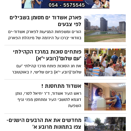
פארק אשדוד ים מסומן בשבילים
לפי צבעים
הורים ומשפחות המגיעות לפארק אשדוד-ים
בוודאי יברכו על היוזמה של מינהלת הפארק
שהחליטה לסמן את שבילי הפארק בחמישה
צבעים נפרדים. אם תשאלו על מה בדיוק
פותחים סוכות במרכז הקהילתי
צריכים ההורים לברך ולמה זה כל כך חשוב
"עם שלום"(רובע י"א)
להם, נאמר לכם ששבילים אלה ככל שהם
את חג הסוכות פותח מרכז קהילתי "עם
מוסיפים צבע ויופי לפארק, הם גם מצילי
שלום"(רובע י"א) ביום שלישי, 7 באוקטובר
חיים. כיצד. בידיעה שלפניכם...
2014 החל מהשעה 16:30 עם הפנינג של יצירה
ושמחה: בגזרת היצירה תיערך סדנה לקישוטי
אשדוד מתחסנת !
סוכה מדליקים ובגזרת השמחה קפיצה על
ראש העיר אשדוד, ד"ר יחיאל לסרי, נותן
טרמפולינות. הפעילות פתוחה לכל חינם אין
דוגמא לתושבי העיר ומתחסן מפני נגיף
כסף (דוכני מזון בתשלום).
השפעת
מחדשים את את הרבעים הישנים-
צפו בתמונות מרובע א'