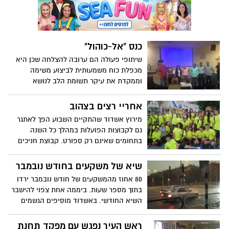
מבליט את תפקידו של המרכז, כמי ששם לו
למטרה לשמש בית חם להורים, להעלות את
נושא ההורות והמשפחה על סדר היום ולסייע
להורים במילוי תפקידם. המרכז מציע מסלולי
כנס "אל-כוהול"
הכשרה להנחיית קבוצות הורים.
שיתופי פעולה הם ערובה להצלחה שכן היא
מכפלת כוח משמעותית לביצוע משימה
וממקדת את עיקר תשומת הלב לנושא
המרכזי. באשדוד מפעילים מודל זה במגוון
פעולות והפעם במאבק באלכוהול. השותפים:
אחריי רצים בצהוב
הרשות העירונית למאבק בהתמכרויות, תוכנית
מירוץ אשדוד שהתקיים השבוע הפך לאתגר
עיר ללא אלימות, אגף הרישוי של העירייה
גם לקבוצות הפועלות במהלך כל השנה
ומשטרת אשדוד.
בתחומים שאינם רק ספורט. קבוצת חניכים
במיזם "אחרי" הוכיחו כי לבד מההכנה שהם
עושים לקראת גיוס משמעותי, הם גם שומרים
שיא של משקעים בחודש נובמבר
על כושר ואפילו מסוגלים להשתתף בספורט
80 אחוז מהמשקעים של חודש נובמבר ירדו
תחרותי. ערך מוסף נוסף – הקבוצה הוכיחה
בתוך מספר שעות. ביממה אחת צפוי להישבר
משמעת, לכידות חברתית, מוטיבציה וערבות
השיא החודשי. באשדוד מוסיפים הגשמים
הדדית. לא פחות חשוב מספורט!
לרדת ובמינהל התפעול מעריכים שמדובר
בשיא חדש לכמות המשקעים שירדו ביממה
ראש העיר נפגש עם מפקד תחנת