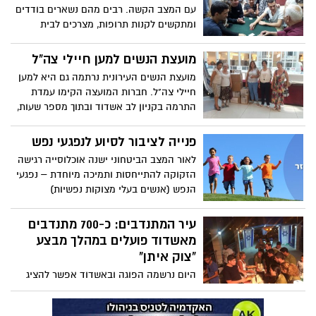
עם המצב הקשה. רבים מהם נשארים בודדים
ומתקשים לקנות תרופות, מצרכים לבית
ולהעביר את הזמן, בכדי לענות על הבעיה,
הקימה העירייה מערך התנדבות שיענה על
מועצת הנשים למען חיילי צה"ל
צרכי הקשישים, הצעירים מפגינים רוח
מועצת הנשים העירונית נרתמה גם היא למען
התנדבות יוצאת דופן וכולם יוצאים מחוייכים
חיילי צה"ל. חברות המועצה הקימו עמדת
התרמה בקניון לב אשדוד ובתוך מספר שעות,
מילאו ארגזים במוצרים שונים למען חיילי
צה"ל
פנייה לציבור לסיוע לנפגעי נפש
לאור המצב הביטחוני ישנה אוכלוסייה רגישה
הזקוקה להתייחסות ותמיכה מיוחדת – נפגעי
הנפש (אנשים בעלי מצוקות נפשיות)
המבקשת את עזרתכם
עיר המתנדבים: כ-700 מתנדבים
מאשדוד פועלים במהלך מבצע
"צוק איתן"
היום נרשמה הפוגה ובאשדוד אפשר להציג
נתוני ביניים לפעילות המחלקה להתנדבות.
כ-700 מתנדבים פעלו במוקדי פעילות מגוונים