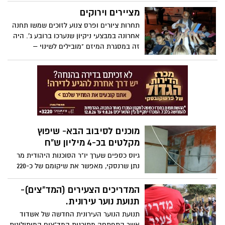
עצם לחולת סרטן בת 18 ובכך הצילה את חייה,
מה שעושה את הסיפור למיוחד יותר הוא
מציירים וירוקים
שהתרומה נעשתה ביום הולדתה ה-20 של
תחרות ציורים ופרס צנוע לזוכים שמשו תחנה
קאיה שסיפרה: "לתרום מח עצם ביום
אחרונה במבצעי ניקיון שנערכו ברובע ג'. היה
ההולדת שלי זה כמו להעניק חיים מחדש".
זה במסגרת המיזם "מובילים לשינוי –
שואפים לירוק" שפועל זה כמה שנים ברובע
ומניב תוצאות מרשימות. והפעם שתי שכונות
ברחוב חטיבת הנגב בהשתתפות של כ-230
ילדים ובהנחיית אמהות ופעילות ברובע.
מוכנים לסיבוב הבא- שיפוץ
מקלטים בכ-4 מיליון ש"ח
גיוס כספים שערך יו"ר הסוכנות היהודית מר
נתן שרנסקי, מאפשר את שיקומם של כ-220
מקלטים באשדוד בהיקף כספי של כ-4 מליון
₪. על מלאכת השיפוץ אחראית עמיגור –
המדריכים הצעירים (המד"צים)-
השייכת לסוכנות היהודית. עיריית אשדוד,
תנועת נוער עירונית.
באמצעות מינהל התפעול ומינהלות הרבעים,
תנועת הנוער העירונית החדשה של אשדוד
מלווה את הפרויקט ומסייעת ליצירת הקשר
אשר התפתחה מתוכנית המד"צים המיתולוגית