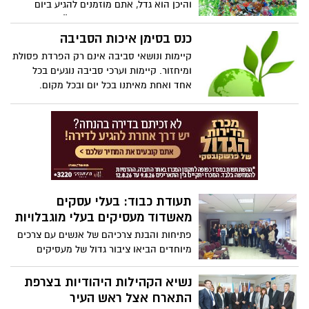
והיכן הוא גדל, אתם מוזמנים להגיע ביום
ראשון הקרוב לגן ספרא ברובע י״ב ולהתרשם
מהעץ הגדול שנבחר להיות עץ המוצצים
כנס בסימן איכות הסביבה
הראשון של אשדוד. גן ספרא, יום ראשון
קיימות ונושאי סביבה אינם רק הפרדת פסולת
21/12/14, בשעה 11:00, יחנכו ברוב שמחה וגיל
ומיחזור. קיימות וערכי סביבה נוגעים בכל
את עץ המוצצים של ילדי אשדוד
אחד ואחת מאיתנו בכל יום ובכל מקום.
המשתתפים בכנס השנתי של רכזי הקיימות
שהתקיים השבוע באשדוד, למדו לדעת
שקיימות זה הכל. הם גם למדו שבכוחם
לשנות על פי הסיסמא: כח אדם שלומד ירוק -
חושב ירוק ופועל ירוק !!!
תעודת כבוד: בעלי עסקים
מאשדוד מעסיקים בעלי מוגבלויות
פתיחות והבנת צרכיהם של אנשים עם צרכים
מיוחדים הביאו ציבור גדול של מעסיקים
מאשדוד להיכלל במאגר הגדול של תושבים
המוכנים לעשות למען הזולת, באהבה רבה
נשיא הקהילות היהודיות בצרפת
ובהזדהות מלאה עם אורחות חייהם. בכנס
התארח אצל ראש העיר
שנערך בשבוע שעבר אפשר היה לראות את