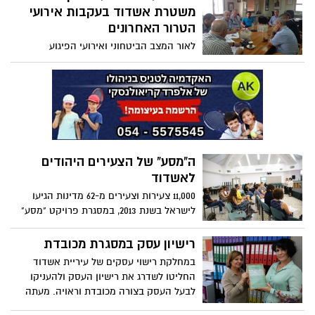
אחת. נובמבר הולך להיות גשום במיוחד וזה
משטרת אשדוד בעקבות אירועי
רק אמצע החודש. העירייה שנערכה מראש
הטרור האחרונים
לחורף גשום, ידעה להתמודד גם בשעת אמת
לאור המצב הביטחוני ואירועי הפיגוע
עם כמות המשקעים החריגה.
האחרונים בירושלים ובשטחי יהודה ושומרון,
זימן ראש העיר ישיבה מיוחדת בלשכתו בה
נטלו חלק נציגי משטרה ונציגי עירייה. ראש
העיר: "אף על פי שתחושת הביטחון באשדוד
גבוהה, אני קורא לתושבים להיות ערניים
ולדווח למוקד על אירועים חשודים"
ה"מסע" של הצעירים היהודים
לאשדוד
11,000 צעירות וצעירים מ-62 מדינות הגיעו
לישראל בשנת 2013, במסגרת פרויקט "מסע"
המעודד צעירים יהודים להגיע לישראל לשהות
של עד שנה אחת. היה זה שיא של מבקרים
רישיון עסק במסגרת מכובדת
למיזם המציין השנה עשור להיווסדו, ובסה"כ
במחלקת רישוי עסקים של עיריית אשדוד
נצברו ימי השהות לכמיליון ימי התנדבות!!!! גם
החליטו לשדרג את רישיון העסק ולהעניקו
אשדוד על מפת "מסע".
לבעל העסק בצורה מכובדת וראויה. מעתה
הרישיון יימסר במסגרת ראויה אותה יכול בעל