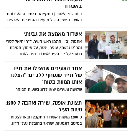
באשדוד
יחזקאל רבי משה חבושה ורבי דוד שירו ועוד
לחן דדה פנדים ורבי רפאל אלנדב זצ"ל
ביום שני האחרון התקיימה בספריה העירונית
עיבודים d.g.s אולפני דני סיוון יבנה.
באשדוד ישיבה של מועצת הספריות הארצית
כאות הוקרה על המשך פעילות הספרייה בימי
מבצע "צוק איתן"
אשדוד מאמצת את גבעתי
אתמול (ב'), חתמו ראש העיר, ד"ר יחיאל לסרי
ומח"ט גבעתי, עופר וינטר, על אימוץ חטיבת
גבעתי על ידי העיר אשדוד. מיד לאחר
החתימה המרגשת, יצאו השניים יחד עם אלפי
חיילים לטקס באמפי המפואר של אשדוד
אחד הצעירים שהצילו את חייו
של תייר שנסחף ללב ים: "הצלנו
אותו ממוות בטוח"
שלושה צעירים יצאו לדוג בשעות הבוקר
המוקדמות של שבת, לא תיארו לעצמם שהם
בסופו של דבר יצילו חיים של צעיר שנכנס
תצוגת אופנה, שירה ואהבה ל 1200
למים באישון לילה ונסחף למרחק של
נשות העיר
קילומטרים מהחוף. "שמענו צעקות, לא ראינו
כ-1200 מנשות אשדוד התקבצו ובאו לצפות
שום כלי שייט לידנו, פתאום ראינו ראש
במיטב דוגמניות ישראל בהובלת נטלי דדון,
מבצבץ מהמים. הוא היה ערום לגמרי, וזה
מציגות קולקציה של המעצבת טובהל'ה ונהנו