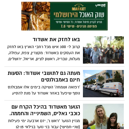
כנראה גם מה שהציל אותו בסוף"
ממופע שירה בציבור בהנחיית עינת שרוף.
ארוע מיוחד זה התאפשר הודות ליוזמתה של
הגב' ג'ודי ניר מוזס שלום, כמחווה לנשות העיר
שחוו חודש לא פשוט בימי "צוק איתן".
באו לחזק את אשדוד
קרוב ל- 300 איש מכל רחבי הארץ באו לחזק
את העסקים באשדוד: מקצרין, צפת, עפולה,
מעלות, טבריה, ראשון לציון, אריאל, ירושלים,
תל אביב וערים אחרות בצפון ובמרכז הארץ
הגיעו לאשדוד ביום שישי האחרון, במסגרת
מעתה גם לתושבי אשדוד: הסעות
פרויקט "איתן-דרום"
חינם באמבולנסים
'רפואה ושמחה' השיקה בימים אלו אמבולנס
נוסף שיפעל באזור אשדוד על מנת להסיע
חולים מוגבלים מביתם לטיפולי דיאליזה או
טיפולי כימותרפיה, שיקום וכדו'. השרות הושק
הנוער מאשדוד בהיכל הקרח עם
בימים אלו באשדוד והסביבה לאחר הפעלת
כוכבי גאליס, השמינייה והחממה.
מספר אמבולנסים באזורי ירושלים, גוש דן
מגזין הנוער "ראש 1", יזם ארבעה ימי פעילות
והשפלה, כעת גם אזורינו מצטרף לשירות זה,
(שני-חמישי) עבור בני נוער בגילאי 12-15