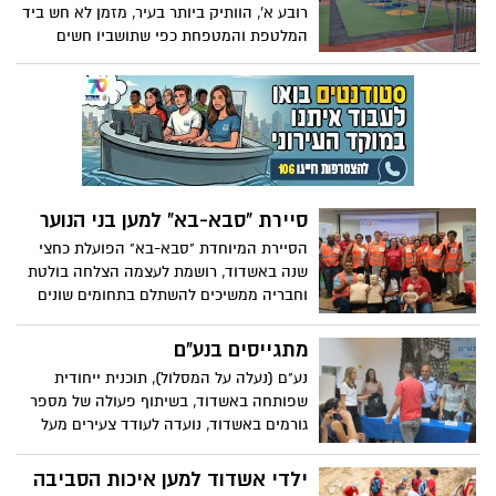
רובע א', הוותיק ביותר בעיר, מזמן לא חש ביד
המלטפת והמטפחת כפי שתושביו חשים
בתקופה האחרונה. בעבודה שקטה ומתמדת,
עם המון תשומת לב ובשיתוף של התושבים,
יכולים אנשי מינהלת הרובע וגורמי הביצוע
במינהל התפעול לחזות בשינויים המרעננים
העוברים על הרובע. עוד רבה העבודה ואיתה
התוכניות, אך לאט לאט ובצעדים מדודים
הרובע משנה את פניו בהתאם למדיניות ראש
סיירת "סבא-בא" למען בני הנוער
העיר.
הסיירת המיוחדת "סבא-בא" הפועלת כחצי
שנה באשדוד, רושמת לעצמה הצלחה בולטת
וחבריה ממשיכים להשתלם בתחומים שונים
על מנת להעניק את השירות המיטבי בכל מה
שקשור לטיפול בסיכונים עם בני נוער. את
מתגייסים בנע"ם
הסיירת מאיישים תושבים ותיקים המתנדבים
נע"ם (נעלה על המסלול), תוכנית ייחודית
בזמנם החופשי ומסייעים בהגברת הביטחון
שפותחה באשדוד, בשיתוף פעולה של מספר
האישי.
גורמים באשדוד, נועדה לעודד צעירים מעל
גיל 18 שטרם הוחלט על גיוסם לצבא, לבחור
לעצמם מסלול שבסופו ישולבו במקום
ילדי אשדוד למען איכות הסביבה
המתאים להם. השבוע נערך טקס סיום ראשון