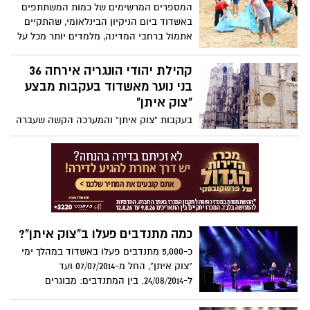
המספרים המרשימים של כמות המשתתפים
לבוגרי המחזור הראשון. 13 הצעירים כבר
באשדוד ביום הניקיון הבינלאומי, שהתקיים
קיבלו צווי גיוס וחלקם מתכוונים לשרת
אתמול ברחבי המדינה, מלמדים יותר מכל על
ביחידות קרביות.
חשיבות הנושא ועד כמה אנו עושים לשמירה
על המרחב הציבורי ועל משאבי הטבע והנוף
קהילת יהודי הונגריה אירחה 36
העירוני. תוכניות חינוכיות בנושאי סביבה
בני נוער מאשדוד בעקבות מבצע
ואקולוגיה, מבצעי ניקיון במינהלות, טיפוח
"צוק איתן"
ושימור תמידיים באו הפעם לידי ביטוי במבצע
בעקבות "צוק איתן" והמערכה הקשה שעברה
בו נטלו חלק תלמידים, פעילי רבעים
על תושבי העיר וילדי אשדוד, הוצע ליישובי
ומתנדבים והראו עד כמה לערכים הנלמדים
הדרום להוציא משלחות תלמידים לחו"ל,
יש גם ביטוי מעשי
להפוגה ולהתרעננות משגרת החירום. משלחת
תלמידים מאשדוד יצאה לבודפשט, בירת
הונגריה, והייתה אורחת של הקהילה היהודית.
כמה מתנדבים פעלו ב"צוק איתן"?
כ-5,000 מתנדבים פעלו באשדוד במהלך ימי
"צוק איתן", החל מ-07/07/2014 ועד
ל-24/08/2014. בין המתנדבים: מבוגרים
וצעירים, סטודנטים וילדים, חיילים ובנות
שירות לאומי, חברי ארגונים ויחידים, פעילים