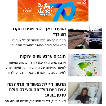
"מבט למחר" הראשון שהתקיים במרכז פסגה,
במעמד ראש העיר ד"ר יחיאל לסרי, והמשכו
במפגשים תכופים יותר עם קהלי יעד מגוונים
ברבעי העיר. הפעם, רשות הדיבור לילדי
אשדוד החברים בפרלמנט הילדים!
הסערה כאן - למי פונים במקרה
הצורך?
מטה חורף משימתי מיוחד הכולל צוותים
מקצועיים הוקם כמענה לסערות חורפיות
קיצוניות, רוחות עזות וכמות משקעים גבוהה.
בנוסף להערכות כלל האגפים בעירייה, המטה
חוגגים ארבע שנים ירוקות
המשימתי ייתן מענה מהיר ומקצועי לכל
ארבע שנים מאז יצא לדרך המתווה המיוחד
התרחשות הנגרמת כתוצאה מהסערה
לחינוך לקיימות של מינהל החינוך ואיגוד ערים
לאיכות סביבה אשדוד. השנה הצטרפו לדרך
יותר ממחצית בתי הספר היסודיים בעיר,
ובסה"כ עשרים וחמישה בתי ספר יסודיים
מרגש: חיילת מאשדוד תרמה מח
באשדוד היו עסוקים בחודש האחרון בכתיבת
עצם ביום הולדתה והצילה חולת
מתווה של חינוך לקיימות.
סרטן בת 18
קאיה טיול, בת 20 מאשדוד, תרמה השבוע מח