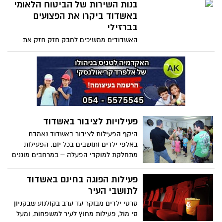
צביעה ויצאו יחד עם העובדות הסוציאליות
בנות השירות של הביטוח הלאומי
לשמח את הילדים ולאפשר להורים כמה שעות
באשדוד ביקרו את הפצועים
של שקט בתקופה הקשה
בברזילי
האשדודים ממשיכים לחבק חזק חזק את
החיילים הלוחמים בעזה, שמגינים בגופם על
תושבי ישראל. בנות שירות מסניף הביטוח
הלאומי באשדוד אפו עוגות ועוגיות ונסעו
לשמח את הפצועים מהלחימה שמאושפזים
בבית החולים ברזילי באשקלון
פעילויות לציבור באשדוד
היקף הפעילות לציבור באשדוד נאמדת
באלפי ילדים ותושבים בכל יום. הפעילות
מתחלקת למוקדי הפעלה – במרחבים מוגנים
ברחבי העיר ולפעילות מחוץ לעיר – בה
מוסעים ילדים ומשפחות למוקדים שונים
פעילות הפוגה בחינם באשדוד
ברחבי המדינה. על המשימות המורכבות הללו
לתושבי העיר
אחראים: עיריית אשדוד – מינהלות הרבעים,
סרטי ילדים מבוקר עד ערב בקולנוע שבקניון
והחברה העירונית לתרבות ופנאי – המתנ"סים
סי מול, פעילות מחוץ לעיר למשפחות, ומעל
ותחום נוער וקהילה.