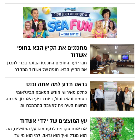
וגמילות חסד. במחלקה למניעת נשירה וקידום
נוער מכירים היטב את האור הפנימי הבוקע
מכל אחד וכבר כמה שנים שהם מנצלים את
החג וסמליו לפעילות של הפצת האור ובניית
קהילה מוארת ונעימה
מתכננים את הקיץ הבא בחופי
אשדוד
חברי ועד החופים התכנסו הבוקר בכדי לתכנן
את הקיץ הבא. חופה של אשדוד מתהדר
בדגלים כחולים לכל אורכו, מלונות ברמה
גבוהה, גישה לנכים וחופים נקיים ומסודרים,
גראס תדע למה אתה נכנס
כעת כאמור, מתכננים את השיפורים שיעשו
כחלק מאירועי חודש המאבק הבינלאומי
לנו את הקיץ הבא מרענן ומהנה
בסמים ובאלכוהול, ביום רביעי האחרון, אירחה
הרשות העירונית למאבק בהתמכרויות
ובאלימות אשדוד את הרשות הלאומית
למלחמה בסמים ובאלכוהול ליום עיון ארצי
עץ המוצצים של ילדי אשדוד
בנושא "גראס תדע למה אתה נכנס
אם אתם סקרנים לדעת מהו עץ המוצצים, מה
הוא מגדל ואיך הוא נראה, למי הוא מיועד