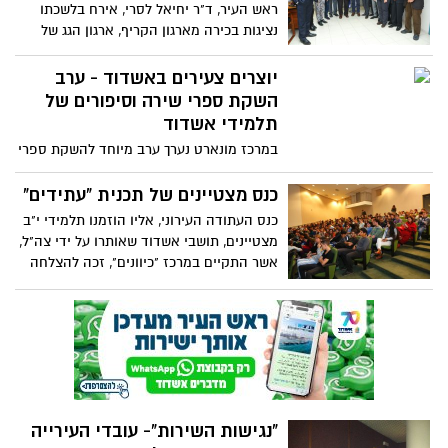
ראש העיר, ד"ר יחיאל לסרי, אירח בלשכתו
הביטוי הגבוה של האהבה הזאת
נציגות בכירה מארגון הקריף, ארגון הגג של
הקהילות היהודיות בצרפת. ד"ר לסרי הביע
את הערכתו והערכת תושבי אשדוד לפעילות
יוצרים צעירים באשדוד - ערב
שעושה הארגון למען היהודים בצרפת ולמען
השקת ספרי שירה וסיפורים של
מדינת ישראל והמפעל הציוני
תלמידי אשדוד
במרכז מונארט נערך ערב מיוחד להשקת ספרי
שירה וסיפורים, פרי עטם של תלמידי סדנאות
הכתיבה באשדוד. במהלך הערב הוקראו קטעי
כנס מצטיינים של תכנית "עתידים"
קריאה ושירה מהספרים שכתבו הילדים
כנס העתודה העירוני, אליו הוזמנו תלמידי י"ב
המוכשרים, דור העתיד של היוצרים באשדוד
מצטיינים, תושבי אשדוד שאותרו על ידי צה"ל,
אשר התקיים במרכז "כיוונים", זכה להצלחה
רבה. בכנס נכחו כ-200 תלמידים פוטנציאלים
שהגיעו עם הוריהם הגאים להתרשם
מהתוכנית המיוחדת.
"נגישות השירות"- עובדי העירייה