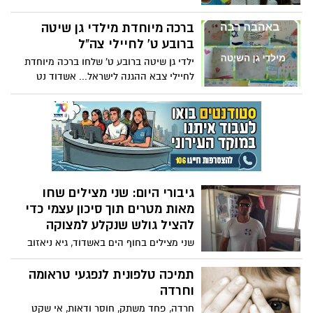
וכמו בכל אזורי הארץ, ללא תשלום
מאשדוד, שהגיעו מדי בוקר בהסעות מאורגנות
להיכל הקרח Ice peaks בחולון. בנוסף
ברכה מיוחדת מילדי גן שיטה
למתחם ההחלקה שעמד לרשותם, נערכות
ברובע ט' לחיילי צה"ל
לכבודם הופעות, ארוחת צהריים, מתנות
ילדי גן שיטה ברובע ט' שלחו ברכה מיוחדת
הכוללות תיק גב + ציוד לבית הספר, סדנאות
לחיילי צבא ההגנה לישראל... אשדוד נט
איפור מטעם רוית אסף ועוד – כל הגורמים
מפרגן
נרתמו בהתנדבות.
גיבורי היום: שני מצילים שחו
מאות מטרים תוך סיכון עצמי כדי
להציל גולש שנקלע למצוקה
שני מצילים בחוף הים באשדוד, גיא ניאזוב
ושחר ועקנין, כבר היו בדרכם לבית בסיום
המשמרת שלהם אתמול בערב, אך טלפון
תמיכה טלפונית לנפגעי טראומה
דחוף מהמוקד העירוני הקפיץ אותם בחזרה
וחרדה
למים, שם גילו גולש גלים באפיסת כוחות נאחז
חרדה, פחד משתק, חוסר ודאות, אי שקט