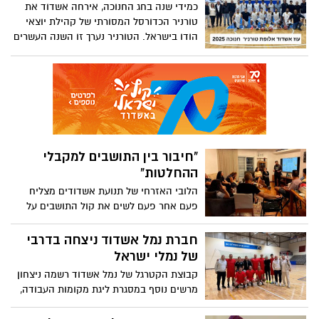
וההקראה יתקיימו בספרייה העירונית מאירוף
כמידי שנה בחג החנוכה, אירחה אשדוד את
בתאריך 12 בינואר 2026. בשעה 17:30 השקת
טורניר הכדורסל המסורתי של קהילת יוצאי
הספר פתוחה לקהל הרחב. הקהל מוזמן.
הודו בישראל. הטורניר נערך זו השנה העשרים
ברציפות, בהשתתפות חמש קבוצות מרחבי
הארץ
"חיבור בין התושבים למקבלי
ההחלטות"
הלובי האזרחי של תנועת אשדודים מצליח
פעם אחר פעם לשים את קול התושבים על
השולחן ומתרחב בימים אלו משמעותית לכל
רחבי העיר
חברת נמל אשדוד ניצחה בדרבי
של נמלי ישראל
קבוצת הקטרגל של נמל אשדוד רשמה ניצחון
מרשים נוסף במסגרת ליגת מקומות העבודה,
כשגברה בתוצאה 2:1 על קבוצת נמל הדרום