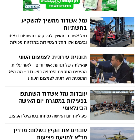
נמל אשדוד ממשיך להשקיע
בתשתיות
נמל אשדוד ממשיך להשקיע בתשתיות ובציוד
ובימים אלו החל הצטיידות במלגזות מכולות
ריקות. בימים אלו נקלטו בנמל 5 מלגזות
לעבודה מיידית, כחלק מרכישת 12 מלגזות
תוכנית עירונית לצמצום העוני
מסוג זה, בעלות המוערכת בכ-4 מיליון יורו.
שאילתה של תנועת אשדודים - לאור עליית
המהלך משלב התייעלות תפעולית עם עמידה
המיסים הנוספת הצפויה באשדוד - מה היא
בסטנדרטים סביבתיים בינלאומיים
התוכנית העירונית לצמצום העוני?
עובדות נמל אשדוד השתתפו
בפעילות במסגרת יום האישה
הבינלאומי
פעיליות יום האישה נפתחו בטרמינל העיצוב
בבת ים לבסדנת נגרות חווייתית. במהלך
הסדנה התנסו המשתתפות בעבודה מעשית
עוברים את הקיץ בשלום: מדריך
עם עץ, למדו טכניקות בסיסיות של עיצוב
מד"א למניעת פציעות