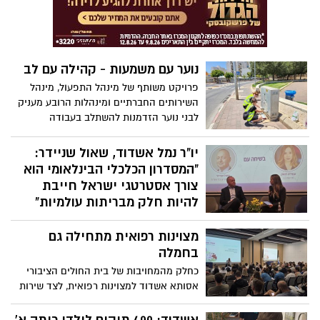
שינוי רגלוטורי הוסמכו חובשי רפואת חירום
לפרוצדורת הזרקה של אדרנלין במקרי
אנפילקסיס
נוער עם משמעות - קהילה עם לב
פרויקט משותף של מינהל התפעול, מינהל
השירותים החברתיים ומינהלות הרובע מעניק
לבני נוער הזדמנות להשתלב בעבודה
משמעותית במהלך חופשת הקיץ, תוך תרומה
לקהילה ופיתוח תחושת אחריות, מסוגלות
יו"ר נמל אשדוד, שאול שניידר:
ושייכות
"המסדרון הכלכלי הבינלאומי הוא
צורך אסטרטגי ישראל חייבת
להיות חלק מבריתות עולמיות"
יו"ר דירקטוריון נמל אשדוד, שאול שניידר,
מצוינות רפואית מתחילה גם
השתתף בכנס סחר חוץ, שהתקיים בבורסה
לניירות ערך והציג את החזון האסטרטגי
בחמלה
והפיננסי של הנמל
כחלק מהמחויבות של בית החולים הציבורי
אסותא אשדוד למצוינות רפואית, לצד שירות
אנושי, קשוב ומכבד, השתתפו מאות מעובדי
בית החולים בשתי הרצאות מיוחדות בנושא