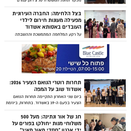
מפקד תחנת המשטרה סנ"צ רונן עמרם
בביקור מיוחד אצל הרב הראשי רבי חיים
פינטו: "אני כאן בשליחות לתושבי העיר בכל
בצל הלחימה: החברה העירונית
ובכל שעה עם נתינת מענה"
מפעילה מעונות חירום לילדי
העובדים באסותא אשדוד
על רקע המלחמה המתמשכת וההשבתה
המוחלטת של מערכת החינוך, פתח הבוקר
(יום א') בית החולים הציבורי אסותא אשדוד
מעונות חירום לילדי עובדי בית החולים,
בשיתוף פעולה עם עיריית אשדוד ועובדות
החברה העירונית שמפעילות את המעונות
תחרות רוטרי הנואם הצעיר 2026:
אשדוד שוב על המפה
ביום שני האחרון התקיימה תחרות הנואם
הצעיר בפעם ה-39 באשדוד. בתחרות, ביוזמת
רוטרי אשדוד ובשיתוף אדמה אגן ומנהל
החינוך, השתתפו 22 תלמידים ותלמידות מ- 22
חג של אור ונתינה: מעל 500
בתי ספר ואל הגמר הגיעו 10 תלמידים
משלוחי מנות יחולקו בפורים על
ותלמידות שהתמודדו על התואר "הנואם
ידי ארגון “חסדי מאור מאיר”