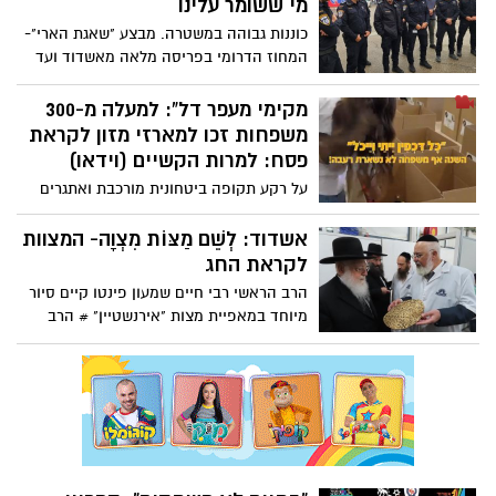
מי ששומר עלינו
כוננות גבוהה במשטרה. מבצע "שאגת הארי"-
המחוז הדרומי בפריסה מלאה מאשדוד ועד
אילת: מוכנות מבצעית מלאה לשמירה על
ביטחון הציבור במהלך חג הפסח
מקימי מעפר דל”: למעלה מ-300
משפחות זכו למארזי מזון לקראת
פסח: למרות הקשיים (וידאו)
על רקע תקופה ביטחונית מורכבת ואתגרים
בגיוס תרומות, בארגון “חסדי מאור מאיר” לא
ויתרו – והצליחו להגיע למאות משפחות עם
אשדוד: לְשֵׁם מַצּוֹת מִצְוָה- המצוות
סיוע רחב ומכובד לחג
לקראת החג
הרב הראשי רבי חיים שמעון פינטו קיים סיור
מיוחד במאפיית מצות "אירנשטיין" # הרב
פינטו הביע את התפעלותו מההידור המיוחד
שראה לכל אורך אפיית המצות