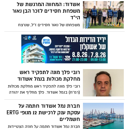
אחד כולם מסכימים, אירוע מזג האוויר אתמול
אשדוד: המחווה המרגשת של
היה נדיר בעוצמתו. הסחף הביא עימו גל של
משפחת חסידים לזכר הבן נאור
בעלי חיים לסחף
הי"ד
משפחתו של נאור חסידים ז"ל, שנרצח
בשבעה באוקטובר יחד עם בת הזוג שלו סיון
אלקבץ ז"ל, יצאה לרגל יום הולדתו שחל היום
לחלק שי לעובדי ניקיון ברובע י"ב. המחווה
האנושית נועדה להנציח את נאור, בן 24
במותו, שאמור היה לחגוג היום את יום הולדת
ה-26, ולכבודו חולקו 27 מארזים לעובדים,
שהתרגשו מאוד
רובי פלך מונה לתפקיד ראש
מחלקת מכולות בנמל אשדוד
רובי פלך מונה לתפקיד ראש מחלקת מכולות
(רמ"ח) בנמל אשדוד. פלך מחליף את יהודה
נניקשוולי אשר פרש לגמלאות, לאחר שנים
רבות בתפקיד
חברת נמל אשדוד חתמה על
עסקת ענק לרכישת 12 מנופי ERTG
חשמליים
חברת נמל אשדוד חתמה על חוזה הצטיידות