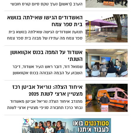
הערב (ראשון) נערך טקס סיום קורס חובשי
רפואת חירום של איחוד הצלה שהתקיים
באשדוד
האשדודים הגישו שאילתה בנושא
בית ספר צמח
תנועת אשדודים הגישה שאילתה בנושא בית
ספר צמח מה עתידו של מבנה בית ספר צמח
לאחר מעבר בית הספר מרובע ח'? השאילתה
הוגשה לראש העיר
אשדוד על המפה בכנס אקוואושן
השנתי
שמואל דוד, דובר ראש העיר אשדוד, דיבר
השבוע על הבמה הגבוהה בכנס אקוואושן
השנתי והציג בפני הקהל המקצועי את תפיסת
הדוברות, ההסברה והמידע לציבור בכל הנוגע
איחוד הצלה: נוריאל אביטן רכז
לרצועת החוף של העיר
מצטיין ארצי לשנת 2025
מתנדב איחוד הצלה נוריאל אביטן מאשדוד
נבחר כרכז תחבורה סניפי מצטיין ארצי לשנת
2025