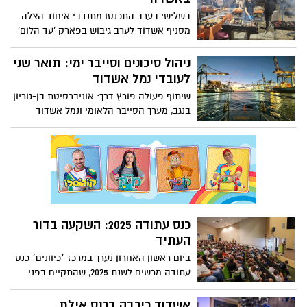
בשלישי בערב התכנסו מתנדבי איחוד הצלה
מסניף אשדוד לערב גיבוש בפארק 'עד הלום'
באשדוד
‏ניהול סיכונים וסייבר ימי: תואר שני
לעובדי נמל אשדוד
שיתוף פעולה פורץ דרך: אוניברסיטת בן-גוריון
בנגב, מערך הסייבר הלאומי ונמל אשדוד
משיקים תואר שני בסייבר ימי וניהול סיכונים
כנס עתודה 2025: השקעה בדור
העתיד
ביום ראשון האחרון נערך במרכז ׳כיוונים׳ כנס
עתודה מרשים לשנת 2025, שהתקיים בפני
כ-300 משתתפים, תלמידי כיתות י”א-י”ב
מבתי הספר התיכוניים בעיר והוריהם. הכנס
אשדוד כיכבה בכנס אילת