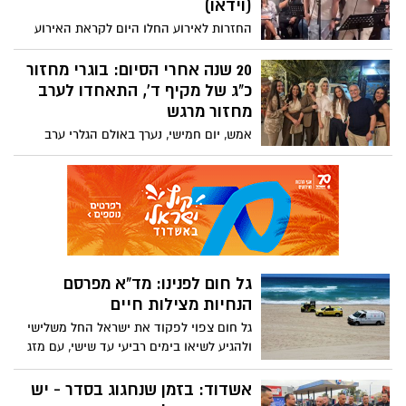
(וידאו)
החזרות לאירוע החלו היום לקראת האירוע
המרכזי שיתקיים ביום שני הקרוב בשעה 21:30
20 שנה אחרי הסיום: בוגרי מחזור
כ"ג של מקיף ד', התאחדו לערב
מחזור מרגש
אמש, יום חמישי, נערך באולם הגלרי ערב
מחזור מרגש של בוגרי מחזור כ"ג של מקיף ד',
אשדוד, שסיים את לימודיו בשנת 2006 תחת
ניהולו של רמי נעים
גל חום לפנינו: מד"א מפרסם
הנחיות מצילות חיים
גל חום צפוי לפקוד את ישראל החל משלישי
ולהגיע לשיאו בימים רביעי עד שישי, עם מזג
אוויר חם מהרגיל עד שרבי בכל אזורי הארץ.
במגן דוד אדום נערכים לתנאי מזג האוויר
אשדוד: בזמן שנחגוג בסדר - יש
וקוראים לציבור להיערך בהתאם