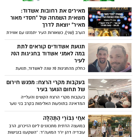
מאירים את רחובות אשדוד:
משאית השמחה של "חסדי מאור
מאיר" יוצאת לדרך
​הערב (שני), כשאורות העיר יתמזגו עם אווירת
החג, יקרה משהו מיוחד ברחובות אשדוד.
עמותת "חסדי מאור מאיר" (ע"ש מאור מאיר
תנועת אשדודים קוראים לתת
ז"ל) ממשיכה במסורת המרגשת של נתינה
במה לאמני אשדוד בחגיגות ה70
ושמחה, ומזמינה את כל תושבי העיר לחגוג
לעיר
יחד את ערב ל"ג בעומר
כחלק מהחגיגות 70 שנה לאשדוד, תנועת
אשדודים הגישה שאלתה ובקשה לגבי מתן
במה לאומנים מקומיים במסגרת חגיגות ה- 70
בעקבות מקרי הרצח: מפגש חירום
של תחום הנוער בעיר
בעקבות מקרי הרצח הקשים והעלייה
המדאיגה בתופעות האלימות בקרב בני נוער
בערים שונות ברחבי המדינה, כינס ביום
חמישי האחרון המשנה לראש עיריית אשדוד
אַחַי גִּבּוֹרֵי הַתְּהִלָּה
והממונה על תחום הנוער והצעירים עו"ד
במועצה הדתית מתכוננים ליום הזיכרון, הרב
אופיר לסרי, מפגש חירום מיוחד בהשתתפות
עובדיה דהן יו"ר המועה"ד: "השקענו בנגישות
מנהלי המרכזים הקהילתיים, רכזי ומדריכי