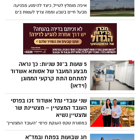
ובנייה בסביבה לא שגרתית עבורן. כל
איפה מומלץ לטייל, כיצד להימנע מפגיעה
התוצרים נתרמו למרכז רפואי מרחבים
מבעל חיים בטבע וממה צריך לעשות בים
למחלקת נפגעי טראומה
ובבריכה? עם תחילתו של הקיץ ולקראת
יציאת בני הנוער והילדים לחופש הגדול,
מפרסם מד"א את המדריך המלא להורים
ולילדים
5 שעות ב־30 שניות: כך נראה
מבצע המעבר של אסותא אשדוד
למתחם התת קרקעי הממוגן
(וידאו)
בית החולים הציבורי אסותא אשדוד מפרסם
שני עובדי נמל אשדוד זכו בפרסי
תיעוד ייחודי של מבצע שינוע המטופלים
והפעלת המתחם התת־קרקעי הממוגן.
העובד המצטיין – מצטיינת שר
הסרטון, שאורכו 30 שניות, מסכם כ־5 שעות
ומצטיין נשיא
של פעילות רציפה שבמהלכן הושלם המעבר
במסגרת טקס הענקת פרסי "העובד המצטיין"
למתחם
ע"ש נוח מוזס של ידיעות אחרונות שני עובדי
נמל נבחרו כמצטיינים: חגית זירד שנבחרה
חג שבועות בפתח ובמד"א