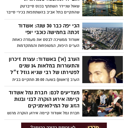
שאול שניידר השתתף בכנס סייברטק
שהתקיים בתל אביב בהשתתפות בכירי סייבר
מישראל ומהעולם ובהשתתפות משלחות מכ -
50 מדינות, בכנס סיפר שניידר על המהפכה
הכי יפה כבר 30 שנה: אשדוד
הטכנולוגית בנמל
זכתה בחמישה כוכבי יופי
אשדוד ממשיכה לבסס את מעמדה כאחת
הערים היפות, המטופחות והמתקדמות
בישראל. העיר זכתה גם השנה בחמישה כוכבי
יופי בתחרות היוקרתית “קריה יפה ומקיימת
הערב (א') באשדוד: עצרת זיכרון
בישראל יפה"
והתעוררות במלאות 24 שנים
לפטירתו של רבי שגיא גוזל ז״ל
הערב (ראשון) בשעה 20:00 תתקיים בבית
המדרש „ילדי שגיא ויעקב” באשדוד עצרת
זיכרון והתעוררות, במלאות 24 שנים לפטירתו
מצדיעים לכם: חברת נמל אשדוד
של הבחור היקר שגיא גוזל ז״ל – איש חסד,
קיימה אירוע הוקרה לבני ובנות
מזכה הרבים ודמות אהובה ומוערכת בקהילה
הזוג של המילואימניקים
חברת נמל אשדוד קיימה אירוע הוקרה מרגש
לבני ובנות הזוג של המילואימניקים בקרב
עובדי ועובדות נמל אשדוד, אשר שירתו מעל