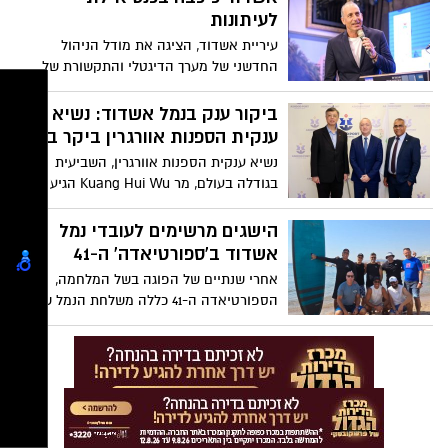
הוקדש להצגת מסלולי הלימוד ותהליך
לעיתונות
ההשתלבות במסלול העתודה האקדמית של
עיריית אשדוד, הציגה את מודל הניהול
צה”ל והוא מהווה חלק ממערך עירוני מתמשך
החדשני של מערך הדיגטלי והתקשורת של
לעידוד מצוינות אקדמית ותרומה למדינה
אירועי קיץ באשדוד שאגף האירועים בעיריית
אשדוד מוביל: שילוב בין אסטרטגיה
ביקור ענק בנמל אשדוד: נשיא
תקשורתית חכמה, ניהול דיגיטלי רחב, שפה
ענקית הספנות אוורגרין ביקר בנמל
גרפית אחידה והפקת 186 אירועי קיץ, רובם
נשיא ענקית הספנות אוורגרין, השביעית
ללא תשלום לציבור
בגודלה בעולם, מר Kuang Hui Wu הגיע יחד
עם בכירים נוספים מהחברה, לביקור בנמל
אשדוד במטרה לחזק את הקשרים בין
הישגים מרשימים לעובדי נמל
החברות ולהגדיל משמעותית את היקפי
אשדוד ב'ספורטיאדה' ה-41
הפעילות של חברת אוורגרין בנמל אשדוד
אחרי שנתיים של הפוגה בשל המלחמה,
הספורטיאדה ה-41 כללה משלחת הנמל של 67
עובדים ועובדות, אשר התחרו ב-9 ענפי
ספורט: כדורשת נשים, קטרגל, כדורסל, סאפ,
אופניים, קליעה למטרה, טניס שולחן וטניס
מגרש