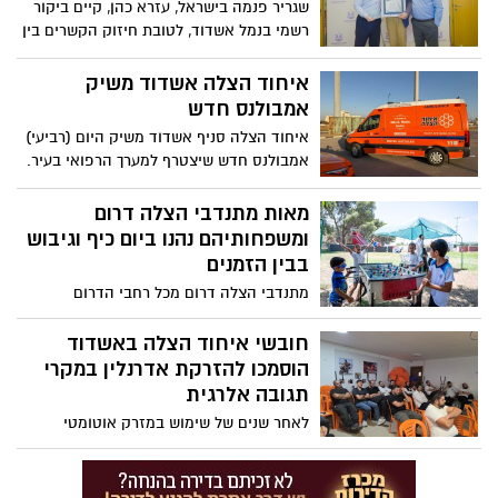
שגריר פנמה בישראל, עזרא כהן, קיים ביקור
רשמי בנמל אשדוד, לטובת חיזוק הקשרים בין
המדינות, והידוק שיתופי הפעולה הכלכליים
והקשרים הימיים בין פנמה לישראל
איחוד הצלה אשדוד משיק
אמבולנס חדש
איחוד הצלה סניף אשדוד משיק היום (רביעי)
אמבולנס חדש שיצטרף למערך הרפואי בעיר.
זהו האמבולנס השלישי של איחוד הצלה
שיפעל באשדוד ויחזק משמעותית את מענה
מאות מתנדבי הצלה דרום
החירום הרפואי לתושבי העיר והסביבה
ומשפחותיהם נהנו ביום כיף וגיבוש
בבין הזמנים
מתנדבי הצלה דרום מכל רחבי הדרום
התאספו יחד עם משפחותיהם ביום ראשון
האחרון ליום כיף שאורגן על ידי ארגון הצלה
חובשי איחוד הצלה באשדוד
דרום בשיתוף מגן דוד אדום בישראל
הוסמכו להזרקת אדרנלין במקרי
תגובה אלרגית
לאחר שנים של שימוש במזרק אוטומטי
(אפיפן) שעלותו יקרה ותוקפו קצר - דבר
אשר הגביל מאוד את כמות כונני רפואת
החירום שהיו מצוידים בו (בודדים) ולאחר