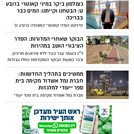
כצנלסון ביקר במיני קאנטרי ברובע
ט: הבטחנו וקיימנו: המים כבר
בבריכה
פרויקט המיני קאנטרי המצופה ברובע ט'
נכנס לישורת האחרונה. הפרויקט, שתוכנן
ויצא לדרך על ידי חפ"א בהובלת המנכ״ל
הבוקר שאחרי המדורות: הסדר
אינג׳ עמית אלגמיל (החברה לפיתוח אשדוד),
הציבורי הושב במהירות
הוא פרי שיתוף פעולה הדוק ומוצלח בין ראש
ל״ג בעומר עבר בעיר ללא אירועים חריגים,
העיר, ד"ר יחיאל לסרי, לבין סגנו, אינג' שמעון
וכבר בשעות הבוקר המוקדמות החלו עבודות
כצנלסון, מי שכיהן כיו"ר חפ"א וכממונה על
ניקיון ופינוי נרחבות
החברה בקדנציה הקודמת
ממשיכים בתהליך החדשנות:
חברת נמל אשדוד מקימה בית
ספר ייעודי למלגזות
חברת נמל אשדוד מקימה בית ספר יעודי
למלגזות, בהובלת מדור הדרכה בשת'פ עם
ציוד מכאני, במטרה להכשיר עובדים ולהעניק
להם רישיון נהיגה למלגזה במסגרת הארגון