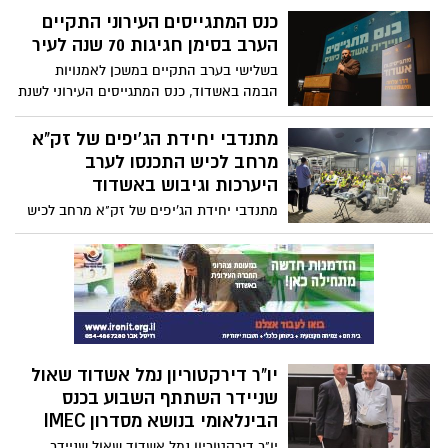
העירונית לתרבות אשדוד, על בימת ועידת
כנס המתגייסים העירוני התקיים
האופנה של ישראל, שנערכה בהאנגר 11 בתל
הערב בסימן חגיגות 70 שנה לעיר
אביב
בשלישי בערב התקיים במשכן לאמנויות
הבמה באשדוד, כנס המתגייסים העירוני לשנת
2026 שנערך השנה בסימן חגיגות 70 שנה לעיר.
מאות מבוגרי ובוגרות שכבת י"ב העומדים
מתנדבי יחידת הג'יפים של זק"א
בפני גיוסם לצה"ל ולמערכת הביטחון,
מרחב לכיש התכנסו לערב
השתתפו בכנס חגיגי ומרגש במשכן לאמנויות
היערכות וגיבוש באשדוד
הבמה, שהוקדש כולו להוקרת הדור הצעיר
מתנדבי יחידת הג'יפים של זק"א מרחב לכיש
ולליוויו לקראת אחד הצמתים המשמעותיים
התכנסו באשדוד לערב מיוחד של היכרות,
בחייו
גיבוש והיערכות להמשך פעילות היחידה,
במתחם זק"א באשדוד, במטרה לחזק את
המענה המבצעי בשטח ולהרחיב את יכולות
הפעולה במקרי חירום, חיפושים ואיתור
נעדרים
יו"ר דירקטוריון נמל אשדוד שאול
שניידר השתתף השבוע בכנס
הבינלאומי בנושא מסדרון IMEC
יו"ר דירקטוריון נמל אשדוד שאול שניידר,