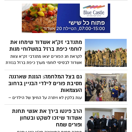
רוזנטל ז"ל לוחם מגלן שנפל בכפר עזה
ב-7.10, ילדה תינוק באסותא אשדוד: "לא סתם
נולד לי בן ברגע של מלחמה. בזמן הלידה
ביקשתי מאפיק שישמור עלינו"
מתנדבי זק"א אשדוד שימחו את
לוחמי כיפת ברזל במשלוחי מנות
לקראת חג הפורים יצאו מתנדבי זק"א צוות
אשדוד לבסיסי לוחמי מערך כיפת ברזל בגזרת
הדרום, במטרה לחזק, לעודד ולהביע הוקרה
ללוחמים העומדים על המשמר יומם ולילה
גם בצל המלחמה: הגננת שארגנה
להגנת תושבי ישראל
מסיבת פורים לילדי הבניין ברחוב
העצמאות
ענת בלקין לא ויתרה על החיוך של הילדים –
והפכה את לובי הבניין לחגיגה צבעונית עם
הפעלות, הפתעות ומרחב מוגן צמוד
הרב פינטו בירך את אנשי תחנת
אשדוד שיזכו לשקט ובטחון
ופורים שמח