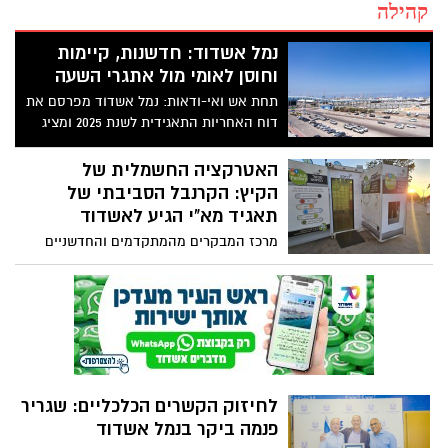
קהילה
נמל אשדוד: חדשנות, קיימות
וחוסן לאומי מול אתגרי השעה
תחת אש ואי-ודאות: נמל אשדוד מפרסם את
דוח האחריות התאגידית לשנת 2025 ומציג
חוסן תפעולי, חדשנות ותוכנית סביבתית
ארוכת טווח
האטרקציה החשמלית של
הקיץ: הקרנבל הסביבתי של
תאגיד מא"י הגיע לאשדוד
מרכז המבקרים מהמתקדמים והחדשניים
בעולם למיחזור פסולת אלקטרונית וסוללות –
מא"י פקטורי הגיע לפארק אשדוד ים, כחלק
מהפנינג לעידוד המיחזור שכלל מגוון סדנאות
לכל המשפחה, דוכני קיימות ואיכות סביבה,
סדנת תיפוף סביבתי וקצבי על כלים מפסולת
אלקטרונית, וכמובן מפעל המיחזור הנייד של
מא"י
לחיזוק הקשרים הכלכליים: שגריר
פנמה ביקר בנמל אשדוד