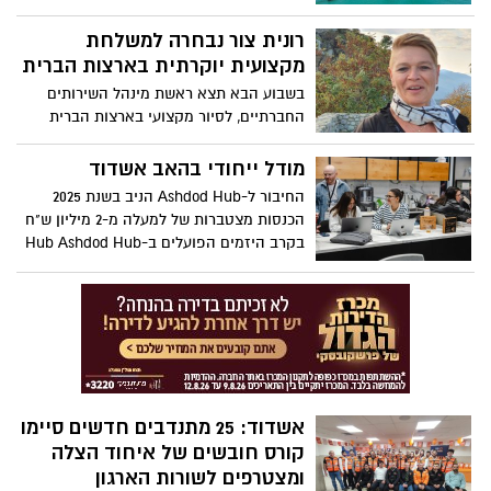
רחב היקף מול חברת GENMA הנאמד בכ-220
מיליון ₪, כחלק מתוכנית אסטרטגית לפיתוח
רונית צור נבחרה למשלחת
וייעול של תשתיות הנמל. בשלב ראשון של
מקצועית יוקרתית בארצות הברית
העסקה יירכשו 12 מנופי ERTG חשמליים
בשבוע הבא תצא ראשת מינהל השירותים
החברתיים, לסיור מקצועי בארצות הברית
במסגרת משלחת של קרן שלם. הסיור,
שיתקיים בין התאריכים 11-15 בינואר, ייערך
מודל ייחודי בהאב אשדוד
במימון מלא של הקרן ויתמקד בלמידה
החיבור ל-Ashdod Hub הניב בשנת 2025
מקצועית ובהעמקת הידע בתחום קידום
הכנסות מצטברות של למעלה מ-2 מיליון ש"ח
איכות החיים של אנשים עם מוגבלות בקהילה
בקרב היזמים הפועלים ב-Hub Ashdod Hub
יוצר כלכלה מעגלית המסייעת לצמיחת
היזמים המקומיים. היעד: הכנסה של כ10-
מיליון ש"ח תוך שנתיים לכלל היזמים
אשדוד: 25 מתנדבים חדשים סיימו
קורס חובשים של איחוד הצלה
ומצטרפים לשורות הארגון