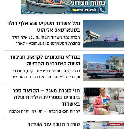
נמל אשדוד משקיע 650 אלף דולר
בסטארטאפ אזימוט
חברת נמל אשדוד השקיעה 650 אלף דולר
בחברת הסטארטאפ Azimut.ai - לאחר
פיילוט מוצלח שנערך במסגרת ה HUB-
הטכנולוגי הימי של הנמל
במד"א מתכוננים לקראת חגיגות
השנה האזרחית החדשה
כבכל שנה, חובשים ופראמדיקים, מתנדבי
ועובדי מד"א יהיו פרוסים בכוננות מוגברת
ברחבי הארץ, על מנת להעניק מענה רפואי
מהיר ויעיל בכל צורך שעלול לעלות במהלך ליל
חני סוגרת מעגל – הקראת ספר
השנה האזרחית החדשה (הסילבסטר) שיצויין
ביכורים בספריית הילדות שלה
הערב (ד'). תחנות מד"א יתוגברו באמבולנסים
באשדוד
ובניידות לטיפול נמרץ ובכונני מד"א הרכובים
למרות הכאב הכרוני – חני לא ויתרה וכתבה
על אופנועי חירום
ספר ילדים עם מסר אופטימי להתמודדות עם
מגבלה מכל סוג שהוא. השקת הספר
טורניר חנוכה עוז אשדוד