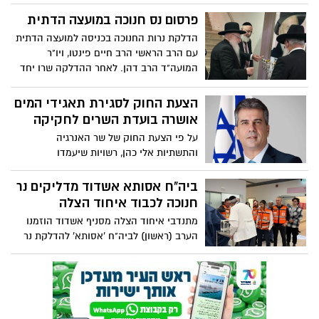
חג החנוכה, באולמי "בנג'מין – אירועי שף”
באשדוד
פרסום נס חנוכה במועצה הדתית
הדלקת נרות החנוכה בכניסה למועצה הדתית
עם הרב הראשי הרב חיים פינטו, ויו"ר
המועה"ד הרב דהן. לאחר ההדלקה שרו יחד
מעוז צור ישועתי והתפללו לישועת כלל ישראל
הצעת החוק לסגירת תאגידי המים
אושרה בועדת השרים לחקיקה
על פי הצעת החוק של שר האנרגיה
והתשתיות אלי כהן, רשויות שיעמדו
בקריטריונים שיקבעו יוכלו לנהל את משק
המים בעצמן, זאת בתנאי שיישאר כמשק
ביה"ח אסותא אשדוד מדליקים נר
כספי סגור
חנוכה לכבוד איחוד הצלה
מתנדבי איחוד הצלה מסניף אשדוד הוזמנו
הערב (ראשון) לביה"ח 'אסותא' להדלקת נר
חנוכה שהוקדש לכבודם