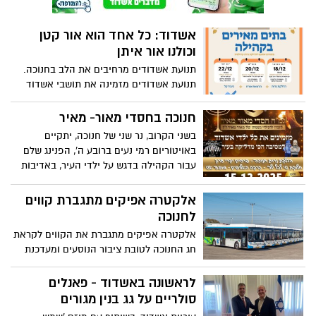
אשדוד: כל אחד הוא אור קטן
וכולנו אור איתן
תנועת אשדודים מרחיבים את הלב בחנוכה.
תנועת אשדודים מזמינה את תושבי אשדוד
לפעילות קהילתית מיוחדת, מרתקת ומלאת
אור פתוח ללא עלות לקהל הרחב. פרויקט
חנוכה בחסדי מאור- מאיר
בתים מאירים בקהילה ברחבי העיר ולאורך
בשני הקרוב, נר שני של חנוכה, יתקיים
השבוע
באויטוריום רמי נעים ברובע ה', הפנינג שלם
עבור הקהילה בדגש על ילדי העיר, באדיבות
עמותת חסדי מאור-מאיר
אלקטרה אפיקים מתגברת קווים
לחנוכה
אלקטרה אפיקים מתגברת את הקווים לקראת
חג החנוכה לטובת ציבור הנוסעים ומעדכנת
בפעילות קווי הלילה
לראשונה באשדוד - פאנלים
סולריים על גג בנין מגורים