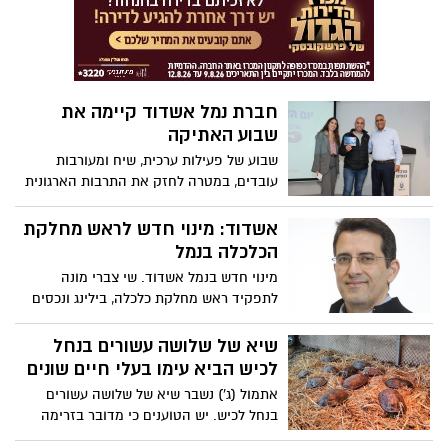
60 יום במילואים מאז ה־7 באוקטובר 2023,
כחלק מההוקרה על תרומתם המשמעותית
ועמידתם איתן בתקופת המלחמה. עובדי
הנמל שרתו במילואים במצטבר 48,596 ימים
חברת נמל אשדוד קיימה את
שבוע האתיקה
שבוע של פעילות ערכית, שיח ומעורבות
עובדים, במטרה לחזק את התרבות הארגונית
וליצור חיבור משמעותי בין עובדות ועובדי
הנמל
אשדוד: מינוי חדש לראש מחלקת
הכלכלה בנמל
מינוי חדש בנמל אשדוד. שי צברי מונה
לתפקיד ראש מחלקת כלכלה, בילינג ונכסים
בנמל אשדוד צברי יהיה אחראי על ניהול
התקציב והדו"חות הכספיים, ניהול הגביה
שיא של שלושה עשורים בנחל
וניהול הנכסים והמקרקעין
לכיש הביא עימו בעלי חיים שונים
אתמול (ג') נשבר שיא של שלושה עשורים
בנחל לכיש. יש הטוענים כי מדובר בזרימה
הגבוהה ביותר שנמדדה מאז 1992. על דבר