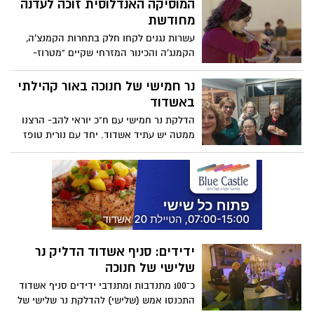
המוסיקה האנדלוסית זוכה לעדנה
מחודשת
עשרות נגנים לקחו חלק בתחרות הקמנצ'ה,
הקמנג'ה והכינור המזרחי שקיים "מטרוז-
המרכז למוסיקה אנדלוסית ולפיוט בישראל"
בקונסבטוריון דימונה בשבוע שעבר. כעת
נר חמישי של חנוכה באור קהילתי
הוכרזו הזוכים- בהם נגנים רבים מהדור
באשדוד
הצעיר- שהגיעו מכל רחבי הארץ
הדלקת נר חמישי עם ח"כ יוראי להב- הרצנו
ממטה יש עתיד אשדוד. יחד עם נורית טופז
יו"ר תושווים יחד עם בוגרי תיסמותק
ידידים: סניף אשדוד הדליק נר
שלישי של חנוכה
כ־100 מתנדבות ומתנדבי ידידים סניף אשדוד
התכנסו אמש (שלישי) להדלקת נר שלישי של