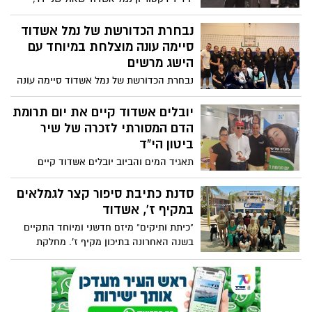
השתתף בכנס הבינלאומי בנושא מסדרון
IMEC, שקיימו המרכז לדיאלוג אסטרטגי
נבחרת הכדורשת של נמל אשדוד
במכללה האקדמית נתניה והמכון למדיניות
סיימה עונה מוצלחת במיוחד עם
ואסטרטגיה ימית בחיפה בהובלת תא"ל (מיל)
הישג מרשים
פרופסור שאול חורב, בשיתוף קרן קונרד
נבחרת הכדורשת של נמל אשדוד סיימה עונה
אדנאואר והמשרד לשיתוף פעולה אזורי
מוצלחת במיוחד עם הישג מרשים ; המקום
הראשון בליגה למקומות עבודה
יובלים אשדוד קיים את יום תרומת
הדם המסורתי לזכרה של שיר
ביטון הי"ד
תאגיד המים והביוב יובלים אשדוד קיים
השבוע, זו השנה השנייה ברציפות, יום תרומת
דם לזכרה של שיר ביטון הי"ד, שנפלה בקרב
סדנת כתיבת סיפור קצר לגמלאים
במוצב נחל עוז במהלך מתקפת הטרור
במקיף ז', אשדוד
הרצחנית ב - 7 באוקטובר
"כיתת ותיקים" מיזם חדשני ומיוחד התקיים
בשנה האחרונה בתיכון מקיף ז'. מחלקת
הרווחה בעירייה והנהלת בית הספר הקימו
כיתת לימוד לגמלאים