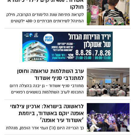
אשדוד: 400 תיקים לילדי כיתה א'
חמלה. את ההרצאות העביר פרופ' יהושע
חולקו
(שוקי) שמר – יו"ר אסותא מרכזים רפואיים,
לקראת פתיחת שנת הלימודים הקרובה, חילק
יו"ר ועדת החמלה במועצת הבריאות
המינהל לשירותים חברתיים כ-400 ילקוטים
איכותיים לתלמידים העולים לכיתה א’,
הכוללים גם ציוד הנדרש לפתיחת שנת
הלימודים
ערב השתלמות טראומה וחוסן
למתנדבי סניף אשדוד
מתנדבי סניף אשדוד - גן יבנה בהצלה דרום
התכנסו לערב השתלמות בנושאים רפואיים
ובנושא חוסן המתנדבים
לראשונה בישראל: ארכיון צילומי
אופנה יוקם באשדוד, ביוזמת
׳אשדוד עיר אופנה׳
כך הכריזה היום (ה') נעמי אדר הופמן, מנהלת
אשדוד עיר אופנה והמשנה למנכ”ל החברה