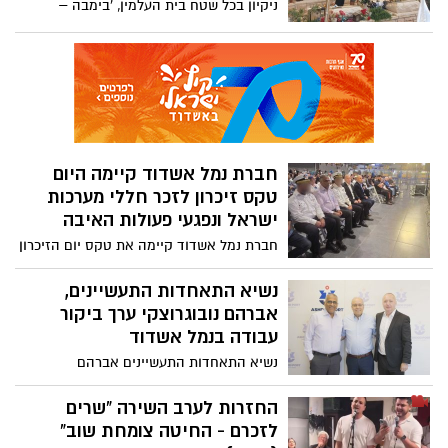
ניקיון בכל שטח בית העלמין, 'בימבה –
תנועות וארגוני הנוער הפועלים בעיר
קלנועית' חדשה, חניה חדשה גדולה תיסלל
בשבוע הקרוב"
חברת נמל אשדוד קיימה היום
טקס זיכרון לזכר חללי מערכות
ישראל ונפגעי פעולות האיבה
חברת נמל אשדוד קיימה את טקס יום הזיכרון
לזכר חללי ישראל ונפגעי פעולות האיבה
בטרמינל הנוסעים בנמל
נשיא התאחדות התעשיינים,
אברהם נובוגרוצקי ערך ביקור
עבודה בנמל אשדוד
נשיא התאחדות התעשיינים אברהם
נובוגרוצקי הגיע לביקור בנמל אשדוד, אחד
הנכסים האסטרטגיים המרכזיים של מדינת
החזרות לערב השירה “שרים
ישראל והלב הפועם של הסחר והתעשייה
לזכרם - החיטה צומחת שוב”
המקומית