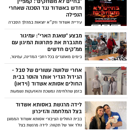
“בחיים לא משחקים”: קמפיין
חדש באשדוד נגד הסכנה שאחרי
הנפילה
עיריית אשדוד וזק״א יוצאות במהלך הסברה
רחב בעקבות זיהוי תופעה מדאיגה: ילדים
ובני נוער מתקרבים לנפלים ורסיסים -
מבצע "שאגת הארי": עמיגור
ומסכנים חיים
מתגברת את פתרונות המיגון עם
ממ"קים חדשים
בימים מאתגרים בכל רחבי המדינה, עמיגור,
חברת הבת של הסוכנות היהודית פועלת
להעניק מעטפת תמיכה לכ-7000 דיירי עשרות
אחרי שלושה עשורים של סבל -
בתי גיל הזהב שלה מנהריה בצפון, תל אביב,
הגידול הנדיר אותר והוסר בבית
ירושלים ועד ערד ובאר שבע בדרום. המעטפת
החולים אסותא אשדוד (וידאו)
כוללת לצד תגבור המיגון, וצוותי תמיכה
בזמן שהלחימה נמשכת והאזעקות נשמעות
מקצועיים, גם חלוקת סלי מזון לדיירים כדי
ברחבי הדרום, בוצע בבית החולים הציבורי
לחסוך מהם את היציאה להצטיידות
אסותא אשדוד ניתוח מורכב, שהביא לסיומם
לידה מרגשת באסותא אשדוד
של כשלושה עשורים של סבל עבור אילנה
בצל המלחמה והזיכרון
שטרל (70) מהרצליה. אילנה שטרל: "דווקא
בבית החולים הציבורי אסותא אשדוד הממוגן
כשהחרדות של כולם במלחמה עולות - אצלי
נולד אור של תקווה: לידה מרגשת בצל
הן סוף סוף נעלמו אחרי 30 שנה"
המלחמה והזיכרון. שחף, אחותו של אפיק