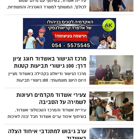
עיריית אשדוד, בשיתוף עם מיזם 'שמש
לכולם', המשותף למשרד האנרגיה והתשתיות,
קרן קימת לישראל והפורום הישראלי לאנרגיה,
ממשיכה בתנופה של קידום אנרגיה מתחדשת
על גגות בתי מגורים ועסקים בעיר. ארוע
השקה של הגג הסולארי הראשון בבניין
משותף בעיר התקיים השבוע
מרכז הגישור באשדוד חוגג ציון
דרך: 100 גישורי תביעות קטנות
מרכז הגישור ודיאלוג בקהילה באשדוד מציין
היום הישג משמעותי: 100 גישורי תביעות
קטנות שהתקיימו במסגרת פעילותו
צעירי אשדוד מקדמים רעיונות
לשמירה על הסביבה
עיריית אשדוד והמרכז הטכנולוגי אשדוד,
בשיתוף איגוד ערים אשדוד חבל יבנה לאיכות
הסביבה וחברת אטיק, יקיימו ביום שלישי,
25.11.25, את אירוע ה-Ecothon העירוני
ערב גיבוש למתנדבי איחוד הצלה
באשדוד