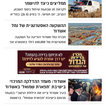
כמצטיינת שר ואיציק מרדכי שנבחר כמצטיין
ממליצים כיצד להישמר
נשיא
לקראת חג שבועות שיחול בסוף השבוע
הקרוב, יום חמישי, ה' בסיון (21.5), במד"א
ערוכים לאבטח רפואית את המתפללים
הצפויים להגיע לכותל המערבי בירושלים
ההשקעה האסטרטגית של נמל
לתפילת "תיקון ליל שבועות"
אשדוד
חברת נמל אשדוד הודיעה על השקעה
אסטרטגית של 650,000 דולר בסטארט אפ
Conbo -כשמצלמות CCTV הופכות לעיניים
החכמות של הנמל
אשדוד: מעמד ההדלקה המרכזי
בישיבת 'תפארת שמואל' באשדוד
בעיר אשדוד ציינו את הילולת הרשב"י במעמד
מרומם בישיבת 'תפארת שמואל'. בראשות
הגה"צ רבי אפרים בכור שלמה שליט"א