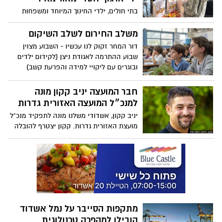
הצעיר" במסגרת התחרות ע"ש דורון דנקנר
בתי חולים, ילדי החינוך המיוחד ומשפחות
ז"ל
מעוטות יכולת – מאות חבילות חגיגיות
ומושקעות יעשו את דרכן בימים הקרובים
משלב החירום לשלב השיקום
ליעדים שבהם חיוך קטן עושה הבדל גדול.
דור המחר זקוק לנו עכשיו - השבוע מצוין
תלמידי מקיף ד’ התגייסו לאריזות והפכו
שבוע ההתרמה לאגודת ניצן (לקידום ילדים
לשותפים מלאים במבצע המרגש
ובוגרים עם ליקויי למידה והפרעת קשב)
וארגוני החרשים, בו יצאו מאות תלמידים
מאשדוד לבתי התושבים, בבקשה לתרום
חבר המועצה יניב קקון מונה
ולסייע בחיזוק המענה הרגשי, הלימודי
למנכ״ל המועצה האזורית גדרות
והחברתי עבור ילדי העיר
יניב קקון, אשדודי משלנו מונה לתפקיד מנכ"ל
מועצת האזורית גדרות. קקון יצטרף להובלה
בעשייה וניהול של הקהילה
מתקפות הסייבר על נמל אשדוד
הובילו למהפכה טכנולוגית