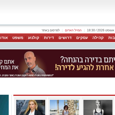
|
המייל האדום
|
לפרסום באתר
ות
קהילה
עסקים
דרושים
דירות
קולנוע
משפט
אודו