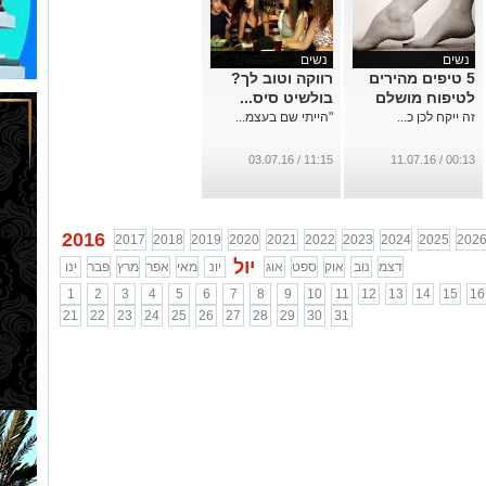
נשים
נשים
5 טיפים מהירים
רווקה וטוב לך?
לטיפוח מושלם
בולשיט סיס...
זה ייקח לכן כ...
"הייתי שם בעצמ...
11:15 / 03.07.16
00:13 / 11.07.16
2016
2017
2018
2019
2020
2021
2022
2023
2024
2025
202
יול
דצמ
נוב
אוק
ספט
אוג
יונ
מאי
אפר
מרץ
פבר
ינו
1
2
3
4
5
6
7
8
9
10
11
12
13
14
15
16
21
22
23
24
25
26
27
28
29
30
31