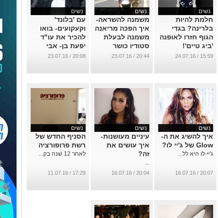
נשים
נשים
נשים
חלמת להיות
משמנה להשראה-
עם 'בלונד'
בלרינה? בגדי
איך הפכה מריאנה
וקעקועים- בואו
הגוף חזרו לאופנה
משמנה לבעלת
להכיר את עו"ד
'ביג טיים'!
סטודיו כושר
יפעת בן- אבי
לנשים
בראון מעוררת
...
20:08 / 23.07.16
20:44 / 23.07.16
15:59 / 24.07.16
ההשראה מאשדוד
...
...
נשים
נשים
נשים
איך להשיג את ה-
עיניים מעושנות-
הסניף החדש של
Glow של ג'יי לו?
איך עושים את
רשת פרופורציה
זה?
ג'יי-לו היא לל...
לאחר 12 שנה בק...
...
17:29 / 11.07.16
20:04 / 16.07.16
20:07 / 16.07.16