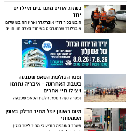
באשדוד וגם יקח חלק בפעילות פרויקט
ההצלה הימית -הפרויקט האוסטרלי היחיד
כשזוג אחים מתנדבים מיילדים
בישראל הפועל באשדוד
יחד
חובש בכיר דודי אוברלנדר ואחיו החובש שלום
אוברלנדר שמתנדבים באיחוד הצלה חוו חוויה
מיוחדת ברביעי בערב כאשר הגיעו ליילד יחדיו
אישה בתהליך של קבלת לידה ויילדו את
האישה, בשעה טובה נולד בן, לאם ולולד
שלום, אמבולנס שהגיע בהמשך פינה אותם
להמשך בדיקות בביה"ח
נפטרה גולשת הסאפ שטבעה
בשבת האחרונה - איבריה נתרמו
ויצילו חיי אחרים
נפטרה נעה גינוסר, גולשת הסאפ שטבעה
ביום שבת האחרון בחוף הים באשדוד.
בבדיקה שנערכה לה בבית החולים התגלה לה
מיום ראשון יוזל מחיר הדלק באופן
גידול סרטני, מה שככל הנראה הוביל
משמעותי
להתעלפותה בים ולטביעתה, והיום (חמישי)
משרד האנרגיה הודיע כי מחיר ליטר בנזין
למרבה הצער, גם למותה. ממשפחתה נמסר כי