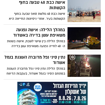
שהתפוצץ בפיגוע הפלילי בת"א לפני 15 שנה
אישה כבת 40 טבעה בחוף
הקשתות
אישה כבת 40 גולשת סאפ טבעה בחוף
הקשתות בעיר. אחרי ניסיונות החייאה היא
פונתה במצב קריטי לבית החולים . המציל
אלון זיהה את בעלה שמחפש אחרי אשתו,
במהלך הלילה: אישה נפגעה
הבין שמדובר בטובעת וסיפר לו על בעדינות
משאיפת עשן בדירה באשדוד
מה קרה לאשתו
במהלך הלילה בין שישי לשבת, אישה בשנות
ה- 40 לחייה נפגעה משאיפת עשן בדירה
ברחוב הר שומרון בעיר. האישה נפגעה באופן
בינוני ופונתה לבית החולים אסותא בעיר
נתין סיני נפל מדוברה העוגנת בנמל
אשדוד
במהלך הלילה נתין סיני נפל מדוברה העוגנת
במתחם הסיני בנמל אשדוד, בעקבות הדיווח
שוטרי השיטור הימי פתחו בסריקות וחיפוש