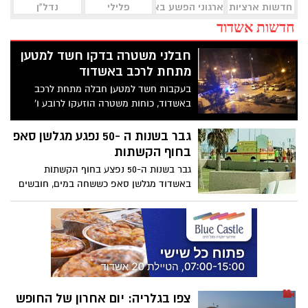
חדשות ארציות
ארגוני הפשע באשדוד
פלילי
נדל"ן
חדשות אשדוד
חבלני משטרה בדקו חשד למטען
מתחת לרכב באשדוד
בעקבות חשד למטען חבלה מתחת לרכב
באשדוד, כוחות משטרה הוזעקו לרובע ו'
באשדוד. לאחר בדיקת חבלני משטרה, נשלל
חשד למטען
גבר בשנות ה -50 נפגע מגלשן סאפ
בחוף הקשתות
גבר בשנות ה-50 נפצע בחוף הקשתות
באשדוד מגלשן סאפ כששחה במים, חובשים
ופראמדיקים של מד"א העניקו טיפול רפואי
ומפנים לבי"ח אסותא אשדוד במצב בינוני עם
פציעה מדממת בפלג גופו העליון
צפו בגלריה: יום אחרון של החופש