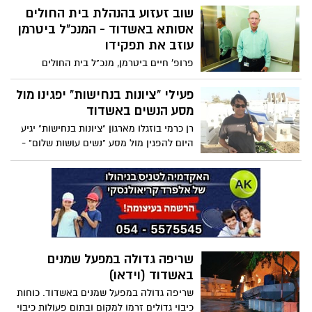
שוב זעזוע בהנהלת בית החולים
העירייה בגין החיוב בסך של מעל ל-10 מיליון
שקלים שנשלח למפעל, בגין אגרות תיעול
אסותא באשדוד - המנכ"ל ביטרמן
וסלילת כבישים. בעתירה טוענים במפעל
עוזב את תפקידו
יהודה פלדות כי העירייה שלחה את החיוב
פרופ' חיים ביטרמן, מנכ"ל בית החולים
מבלי לפרט על איזו תקופה מפורט או כל
אסותא באשדוד, הודיע במפתיע על סיום
פירוט אחר, ולמרות פניותיהם, העירייה
עבודתו בבית החולים. מאז פתיחת בית
פעילי "ציונות בנחישות" יפגינו מול
התעלמה. בעירייה טוענים כי "נמצאו חריגות
החולים כבר התחלפו בו שלושה מנכ"לים
מסע הנשים באשדוד
בניה משמעותיות שבגינן לא שולמו מעולם
רן כרמי בוזגלו מארגון "ציונות בנחישות" יגיע
היטלי פיתוח לעיריית אשדוד"
היום להפגין מול מסע "נשים עושות שלום" -
שמגיע הערב לאשדוד
שריפה גדולה במפעל שמנים
באשדוד (וידאו)
שריפה גדולה במפעל שמנים באשדוד. כוחות
כיבוי גדולים זרמו למקום ובתום פעולות כיבוי