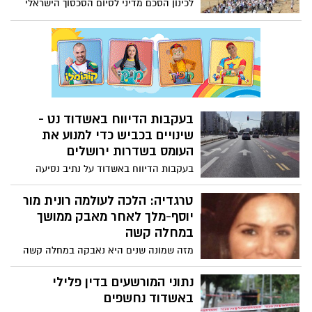
לכינון הסכם מדיני לסיום הסכסוך הישראלי
פלסטיני – תנועת "נשים עושות שלום", תגיע
ביום שלישי אל רחבת עיריית אשדוד ותקיים
צעידה משותפת לעבר חוף הקשתות: "לא
נוותר על הדרום, על הביטחון ועל עתיד ילדינו"
בעקבות הדיווח באשדוד נט -
שינויים בכביש כדי למנוע את
העומס בשדרות ירושלים
בעקבות הדיווח באשדוד על נתיב נסיעה
בשדרות ירושלים בסיטי אשר הופקע לטובת
התחבורה הציבורית, בעיריית אשדוד מצאו
טרגדיה: הלכה לעולמה רונית מור
פתרון יצירתי ופתחו את נתיב הפניה שמאלה
יוסף-מלך לאחר מאבק ממושך
כך שניתן יהיה להמשיך ממנו גם ישר
במחלה קשה
מזה שמונה שנים היא נאבקה במחלה קשה
והבוקר (ה') תש כוחה: הלכה לעולמה רונית
מוריוסף-מלך, בתו של איש העסקים אורי
נתוני המורשעים בדין פלילי
מוריוסף, והיא בת 49 בלבד
באשדוד נחשפים