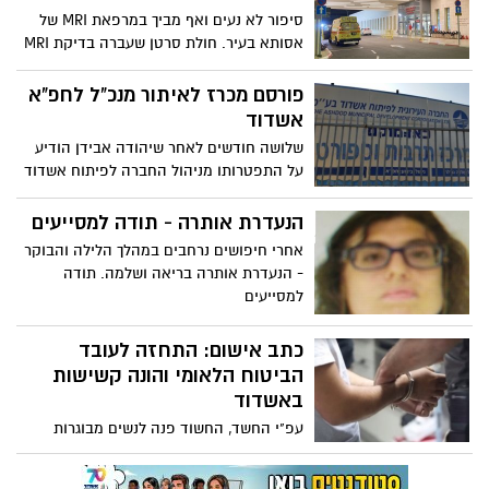
סיפור לא נעים ואף מביך במרפאת MRI של
אסותא בעיר. חולת סרטן שעברה בדיקת MRI
במרפאת MRI בעיר, טוענת שהיא נשכחה
בתוך המכונה הגדולה מבלי יכולת לזוז, כך
פורסם מכרז לאיתור מנכ"ל לחפ"א
פורסם היום (שני) בתוכנית "סדר יום" בכאן
אשדוד
רשת ב. החולה, אורלי, לחצה במשך דקות
שלושה חודשים לאחר שיהודה אבידן הודיע
ארוכות על לחצן המצוקה אך לא נענתה.
על התפטרותו מניהול החברה לפיתוח אשדוד
לדבריה, מאז המקרה שאירע בנובמבר 2018,
(חפ"א) - פורסם מכרז לאיתור מועמדים
היא נכנסה למצוקה וחרדות ואף נאלצה
לניהול החברה. רוצים להגיש מועמדות? אלה
הנעדרת אותרה - תודה למסייעים
להתחיל טיפול בתרופות נוגדות חרדה. "הייתי
התנאים
ממש נעולה", אמרה. אסותא בתגובה: "הוצע
אחרי חיפושים נרחבים במהלך הלילה והבוקר
למטופלת פיצוי נדיב"
- הנעדרת אותרה בריאה ושלמה. תודה
למסייעים
כתב אישום: התחזה לעובד
הביטוח הלאומי והונה קשישות
באשדוד
עפ"י החשד, החשוד פנה לנשים מבוגרות
דוברות השפה הרוסית המתגוררות באשדוד,
היא גם שפתו, אז רכש את אמונן בהציגו עצמו