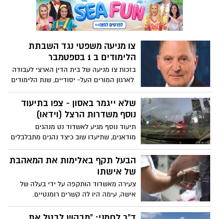
בסלמונלה. הריקול נעשה בעקבות דיגום
לולים שביצעו השירותים הווטרינריים במשרד
החקלאות
צו מניעה משפטי נגד השבתת
הלימודים ב 1 בספטמבר
בזכות צו מניעה של בית הדין הארצי לעבודה
לארגון המורים העל- יסודיים, שנת הלימודים
בתיכונים צפויה להיפתח כסדרה. רן ארז
הגיב: "אנחנו נמצאים במצב של אין ברירה
שלא ייגמר באסון - צפו בתיעוד
ונשבית את הלימודים בראשון לספטמבר".
נוסף משדרות הרצל (וידאו)
תיעוד נוסף מגיע לאשדוד נט מנהגים
מודאגים, שתיעדו שוב כיצד נהגים מתבלבלים
בצומת שדרות הרצל - חיים משה שפירא,
וחוצים את הצומת באור אדום. הכתובת
הבעל תקף באלימות את המאהבת
לתאונה הבא נמצאת על הקיר!
של אישתו
צעירה מאשדוד הותקפה על ידי בעלה של
אישה, עימה היו לה קשרים רומנטיים.
הצעירה נזקקה לטיפול רפואי והגישה תלונה
במשטרה. הבעל נעצר וטען כי מדובר
ד"ר לחמני: "מבקש לבטל את