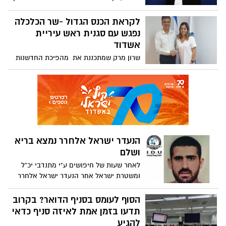
- שיא חסר תקדים בנמלי ישראל. בחודש יולי
שונעו 93,178 קופסאות מכולה שהם כ- 150,000
לקראת הכנס הגדול -שר הכלכלה
teu (יחידות של מכולה 20 רגל). מתחילת
נפגש עם סגנית ראש עיריית
השנה, נמל אשדוד שינע 579,788 קופסאות
אשדוד
מכולה שהם כ-928,000 teu
שרון מרק שמתכננת את מהפיכת החדשנות
והמסחר המקוון באשדוד מאחדת כוחות עם
משרד הכלכלה
הנעדר ישראל אלחרר נמצא בריא
ושלם
לאחר שעות של חיפושים ע"י מתנדבי יכ"ל
ומשטרת ישראל אחר הנעדר ישראל אלחרר
אותר בריא ושלם בגן יבנה ופונה לבית החולים
לצורך קבלת נוזלים והמשך בדיקות
הסוף לעומס בסניף הדואר? בקרוב
תדעו בזמן אמת לאיזה סניף כדאי
להגיע