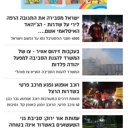
ישראל מסבירה את התגובה הרפה
לירי על שדרות - הג'יהאד
האיסלאמי אשם....
4000 חוגגי הפסטיבל נסו על נפשם וישראל
הגיבה ביד רפה כשהיא מפנה את האשמה
הישירה כלפי הג'יהאד האיסלאמי ... אף מילה
בעקבות זיהום אוויר - צו של
על החמאס.
המשרד להגנת הסביבה למפעל
יהודה פלדות
המשרד להגנת הסביבה הוציא צו מנהלי
למפעל "יהודה פלדות" באזור התעשייה
הצפוני באשדוד, שפעילותו גרמה לזיהום
רוכב אופנוע נפגע מרכב פרטי
אוויר חזק ובלתי סביר, והגביל את פעילות
בשדרות הרצל
הייצור במקום. בעקבות אירועי הזיהום,
תאונת דרכים במעורבות רוכב אופנוע גבר כבן
המפעל התקין מערכת טיפול בגזים הנפלטים
40 ורכב פרטי, הרוכב נפגע באופן קל. נסיבות
בתהליך הייצור
התאונה נבדקות
עמותת אור ירוק: סביבת גני
השעשועים באשדוד אינה בטוחה