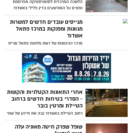
הלשכה המרכזית לסטטיסטיקה מפרסמת
נתונים על המורשעים בדין פלילי באשדוד.
הנתונים נכונים לשנת 2016, ומחולקים לפי סוגי
העבירות בגינם בוצעו ההרשעות
מגייסים עובדים חדשים למשרות
מגוונות ומפנקות במרכז פתאל
אשדוד
מרכז ההזמנות של רשת מלונות פתאל מגייס
נציגי\ות מכירה, שירות ודיגיטל. מרכז
ההזמנות החדשני הממוקם באשדוד, מאפשר
אופק וקריירה. שכר מעולה למתאימים\ות!
הקורס היוקרתי יפתח בתאריך ה4.9.19 וייערך
במרכז ההזמנות ברחוב האורגים. לפרטים :
03-5110084 , יש לשלוח קו"ח למייל :
resume@fattal.co.il
אחרי התאונות הקטלניות והקשות
- הסדרי בטיחות חדשים ברחוב
הטיילת ומרטין בובר
רחוב הטיילת באשדוד גבה את חייהן של שתי
הולכות רגל בשנים האחרונות, תאונה נוספת
הסתיימה בפציעות באורח קשה ועוד מספר
שופל שפרק חיטה מאוניה עלה
לא מבוטל של תאונות קלות, באחת מהן