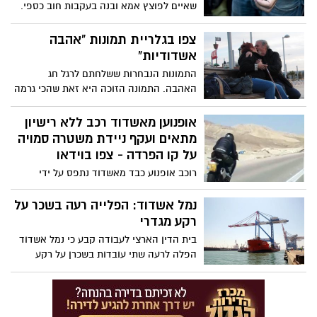
שאיים לפוצץ אמא ובנה בעקבות חוב כספי.
על פי החשד, האיש עסק בגביית צ'קים עבור
גורמים שונים, היה מתקשר לחייבים ומאיים
צפו בגלריית תמונות "אהבה
על חייהם על מנת שיסדירו את חובם
אשדודיות"
התמונות הנבחרות ששלחתם לרגל חג
האהבה. התמונה הזוכה היא זאת שהכי גרמה
לנו להתאהב וזכתה בארוחה זוגית ורומנטית -
הזוג על הספסל מוכיח שאין גיל לאהבה
אופנוען מאשדוד רכב ללא רישיון
ושאפשר להציג אותה באופן מרגש וקסום גם
מתאים ועקף ניידת משטרה סמויה
במרחב הציבורי כאילו אף אחד לא מסתכל...
על קו הפרדה - צפו בוידאו
רוכב אופנוע כבד מאשדוד נתפס על ידי
שוטרי משטרת התנועה לאחר שעקף ניידת
סמויה על קו הפרדה לבן, ובבדיקת רישיונות
נמל אשדוד: הפלייה רעה בשכר על
התברר כי אינו בעל רישיון מתאים לכלי עליו
רקע מגדרי
רכב
בית הדין הארצי לעבודה קבע כי נמל אשדוד
הפלה לרעה שתי עובדות בשכרן על רקע
היותן נשים הנשיאה, השופטת ורדה
וירט-לבנה קבעה: "חברת נמל אשדוד "לא
הרימה את הנטל להוכיח כי לא הפלתה את
העובדות בשכרן מחמת מינן"