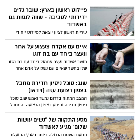
פיילוט ראשון בארץ: שובר גלים
ידידותי לסביבה - שווה לנסות גם
באשדוד
עיריית ראשון לציון יוצאת לפיילוט ייחודי
שיכלול הקמת שובר גלים ידידותי לסביבה.
מדובר בשובר גלים צף, שימוקם בתחילת
איים עם אקדח צעצוע על אחר
הקיץ ויפורק בסופו. השובר הצף קיים עד כה
ונעצר ביחד עם בת זוגו
במספר מקומות בעולם ביניהם אוסטרליה,
תושב אשדוד נעצר אתמול ביחד עם בת הזוג
זנזיבר ותורכיה. עיריית אשדוד לטיפולכם
שלו בחשד שאיים עם נשק על אדם אחר
בתחנת דלק באשדוד. בית המשפט הורה על
שחרור האישה ללא תנאים ושחרור הגבר
שוב: סוכל ניסיון חדירת מחבל
בערבות אישית, לאחר שהתברר שכלל לא
בצפון רצועת עזה (וידאו)
מדובר בכלי נשק אמיתי
המצב המתוח בדרום נמשך ואמש שוב סוכל
ניסיון חדירה ופיגוע בצפון הרצועה. המחבל
זוהה על-ידי תצפיתניות ולוחמי צה"ל הוקפצו
לנקודה. הלוחמים הסתערו לעבר המחבל
מסע התקווה של "נשים עושות
מעבר לגדר, ופגעו בו
שלום" מגיע לאשדוד
תנועת השטח הגדולה ביותר בארץ הפועלת