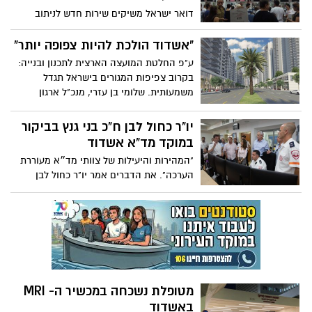
דואר ישראל משיקים שירות חדש לניתוב
עומסים בסניפי הדואר ובקרוב תוכלו לבחור
בזמן אמת לאיזה סניף כדאי להגיע, או לדעת
"אשדוד הולכת להיות צפופה יותר"
אם בסניף הקרוב יש עומס
ע"פ החלטת המועצה הארצית לתכנון ובנייה:
בקרוב צפיפות המגורים בישראל תגדל
משמעותית. שלומי בן עזרי, מנכ"ל ארגון
הקבלנים באשדוד דווקא מברך על ההחלטה
יו"ר כחול לבן ח"כ בני גנץ בביקור
במוקד מד"א אשדוד
"המהירות והיעילות של צוותי מד״א מעוררת
הערכה". את הדברים אמר יו"ר כחול לבן
בביקורו היום (ב') בצהריים בתחנת מגן דוד
אדום באשדוד. יו"ר כחול לבן והרמטכ"ל
לשעבר גנץ, וחברי הכנסת עו"ד אורית פרקש
הכהן, ניצב בדימוס יואב סגלוביץ׳ ויואל
רזבוזוב, ביקרו במד"א וקיבלו סקירה על
אודות הפעילות של מד"א ועל התפתחות
הארגון
מטופלת נשכחה במכשיר ה- MRI
באשדוד