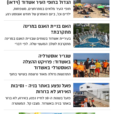
הגדול בחופי העיר אשדוד (וידאו)
חופי העיר מלאים במתרחצים, משפחות,
ילדים וכו', ביום האחרון של חודש אוגוסט רגע
לפני החזרה לשגרה. אורי קריספין צלמנו, יחד
עם אלדה נתנאל סיירו בחופי העיר והביאו
האם בניית האגם במרינה
לכם את האווירה הקיצית של סיום החופש
מתקרבת?
בעיריית אשדוד בטוחים שבניית האגם במרינה
מתקרבת לשלב המעשי שלה. לפי דברי
העירייה תוך כחודשיים ימים אמורה להתחיל
העבודה על האגם בצורה מעשית. הדברים
שגריר אוסטרליה
נאמרו כתוצאה משאילת שנשלחה מחבר
באשדוד: פרויקט ההצלה
האופוזיציה, עו"ד אופיר לסרי אל ראש העיר
האוסטרלי באשדוד
התרגשות גדולה מאוד נרשמה בשישי בחוף
הריביירה- חוף טו', רבים שהיו בחוף בשעת
בוקר מוקדמת עצרו וצילמו כאשר ראו את דגל
פועל נפצע באתר בניה - נסיבות
אוסטרליה לצד דגל ישראל וביניהם דגלי
האירוע לא ברורות
ההצלה ימית בצבעים צהוב ואדום
פועל בשנות ה-30 לחייו נפגע באירוע לא ברור
באתר בניה באשדוד. מצבו קל. המשטרה
חוקרת את האירוע