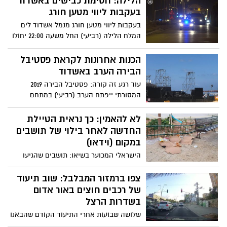
הלילה: חסימת כבישים באשדוד
עליהם
בעקבות ליווי מטען חורג
בעקבות ליווי מטען חורג מנמל אשדוד לים
המלח הלילה (רביעי) החל משעה 22:00 יחולו
שינויים בהסדרי התנועה באשדוד. נוכח
הסדרי התנועה הזמניים צפויים עומסי תנועה
הכנות אחרונות לקראת פסטיבל
במקום. אילו צירים צפויים להיחסם?
הבירה הערב באשדוד
עוד רגע זה קורה: פסטיבל הבירה 2019
המסורתי ייפתח הערב (רביעי) במתחם
הצעירים במרטין בובר וההכנות בעיצומן. על
הבמה יופיעו הערב: אברהם טל והדג נחש
לא להאמין: כך נראית הטיילת
החדשה לאחר בילוי של תושבים
במקום (וידאו)
הישראלי המכוער בשיאו: תושבים שהגיעו
ליהנות מחופשת הקיץ בטיילת החדשה
והפסטורלית בסמוך לפארק הפיראטים, שכחו
צפו ברמזור המבלבל: שוב תיעוד
לאסוף אחריהם את הזבל - וכשהפח מלא מה
של רכבים חוצים באור אדום
עושים? זורקים איפה שאפשר - צפו
בשדרות הרצל
שלושה שבועות אחרי התיעוד הקודם שהבאנו
באשדוד נט משדרות הרצל, שנגמר בנס