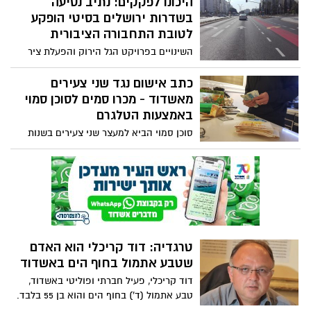
היכונו לפקקים: נתיב נסיעה
בשדרות ירושלים בסיטי הופקע
לטובת התחבורה הציבורית
השינויים בפרויקט הגל הירוק והפעלת ציר
התחבורה הציבורית במרכז שדרות הרצל,
הביאו לכך שנתיב נסיעה באחד האזורים הכי
כתב אישום נגד שני צעירים
עמוסים בעיר בשעות הבוקר ואחר הצהריים,
מאשדוד - מכרו סמים לסוכן סמוי
הופקע לטובת התחבורה הציבורית. באיזור
באמצעות הטלגרם
קיימים מגדלי K, מרכזי קניות, מרפאות,
סוכן סמוי הביא למעצר שני צעירים בשנות
משרדים ועוד. הסתת תנועת האוטובוסים
ה-20 לחייהם מאשדוד, שמכרו סמים מסוג
למקום תהפוך את האיזור לקטסטרופלית
MDMA ׁ(אקסטזי) באמצעות שימוש
מבחינה תחבורתית
באפליקציית טלגרם. הם נעצרו מוקדם יותר
החודש והיום הוגש נגדם כתב אישום ובקשת
מעצר עד תום ההליכים המשפטיים
טרגדיה: דוד קריכלי הוא האדם
שטבע אתמול בחוף הים באשדוד
דוד קריכלי, פעיל חברתי ופוליטי באשדוד,
טבע אתמול (ד') בחוף הים והוא בן 55 בלבד.
קריכלי, נמצא בסמוך לשובר הגלים בחוף גיל