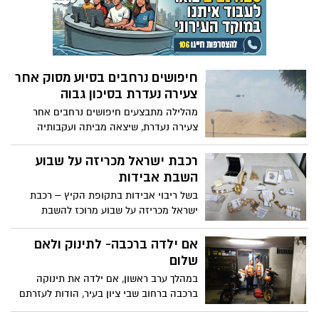
כנציג הביטוח הלאומי, גנב מהן את כרטיסי
האשראי וביצע בהם משיכות משמעותיות בסך
אלפי ש"ח. היום בבימ"ש השלום באשקלון
יוגש נגדו כתב אישום ובקשה להארכת מעצר
חיפושים נרחבים בסיוע מסוק אחר
צעירה נעדרת בסיכון גבוה
מהלילה מתבצעים חיפושים נרחבים אחר
צעירה נעדרת, שיצאה מביתה ועקבותיה
נעלמו. המשטרה מסתייעת במסוק בביצוע
הסריקות
רכבת ישראל מכריזה על שבוע
השבת אבידות
בשל ריבוי אבידות בתקופת הקיץ – רכבת
ישראל מכריזה על שבוע מרוכז להשבת
האבידות לנוסעים. מזוודות שנשכחו בדרך
לחו"ל, שקיות דיוטי פרי, תכשיטים, משקפי
אם ילדה ברכבה- לתינוק ולאם
שמש, גיטרות, ארנקים, דרכונים וטלפונים
שלום
סלולאריים: ברכבת קוראים לנוסעים בתקופת
במהלך ערב ראשון, אם ילדה את תינוקה
הקיץ לשמור על חפציהם ובמידה ואיבדו דבר
ברכבה ברחוב שבי ציון בעיר, הודות לעזרתם
מה ברכבת, לפנות למוקד שירות הלקוחות
של הצוותים הרפואיים שהגיעו למקום. האם
הטלפוני או לצוותי הרכבת