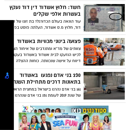
כשהוא מחוסר הכרה ולאחר מאמצי החייאה
חשד: חלוץ אשדוד דין דוד נעקץ
נאלץ הצוות הרפואי לקבוע את מותו. אחיו
בעשרות אלפי שקלים
ברוך אמר בכאב: "הוא היה אדם עם לב רחב,
עוד הונאה בעולם הכדורגל? בת זוגו של דין
אח שהיה כמו אבא לכל האחים שלו"
דוד, חלוץ מ.ס אשדוד, העלתה פוסט בפייבוק
בו היא טוענת כי אדם שהתחזה לו גנב
מחשבון הבנק שלו סכום כסף לא מבוטל ורכש
פצועה בינוני מכוויות באשדוד
באמצעותו טלפונים ומותרות. הוגשה תלונה
צוותים של מד"א ומתנדבים של איחוד הצלה
במשטרה
לכיש הוזעקו לבית אשדוד באשדוד בעקבות
דיווח על אישה שנכוותה. כוחות ההצלה
העניקו טיפול רפואי לבת 60, שסובלת מכוויות
באורח בינוני
230 בני אדם נפגעו באשדוד
בתאונות דרכים מתחילת השנה
161 בני אדם נהרגו בישראל במחצית הראשונה
של שנת 2019 לעומת 151 בני אדם שנהרגו
בתאונות דרכים במחצית הראשונה של שנת
2018 – עליה של 6%, כך עולה מניתוח על
עמותת אור ירוק לנתוני הלמ"ס. באשדוד
נפגעו 230 בני אדם בתאונות דרכים בין
החודשים ינואר-יוני בשנת 2019, מהם שניים