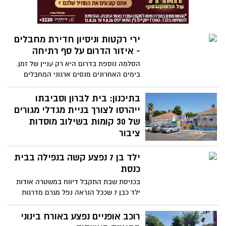
ירי רקטות וניסיון חדירת מחבלים
- איזור הדרום על סף רתיחה
הסלמה נוספת בדרום היא רק עניין של זמן.
בימים האחרונים מנסים ארגוני המחבלים
לגרור את צה"ל להגיב בחריפות. בליל שישי
היה ירי רקטה שיורטה, במוצאי שבת 3 רקטות
בתיכנון: בית לברון וסביבתו
שיורטו ומיד אחר כך ניסיון חדירה של מספר
ייהרסו לצורך בניית מגדלי מגורים
מחבלים
של 30 קומות בשילוב מוסדות
ציבור
הועדה המקומית לתכנון ובניה תדון בתכנית
ילד בן 7 נפצע קשה בנפילה בבית
חדשה למתחם מתנ"ס בית לברון, מגרשי
הטניס וחלק מבריכת בית לברון. על פי התכנון
כנסת
המוצע, באזור ייבנו שלושה מגדלי מגורים עד
בכניסת שבת התקבל דיווח במשטרה אודות
30 קומות שישלבו בתוכם מתנ"ס שכונתי גדול
ילד כבן 7 שככל הנראה נפל מגרם מדרגות
יותר וכן מוסדות ציבור נוספים שיתנו מענה
בבית הכנסת שברח' הרב אבו חצירא בעיר,
לרובע. במסגרת התכנית גם בריכת בית לברון
וכתוצאה מכך נפצע באורח קשה
רוכב אופניים נפצע באורח בינוני
תעבור שיפוץ