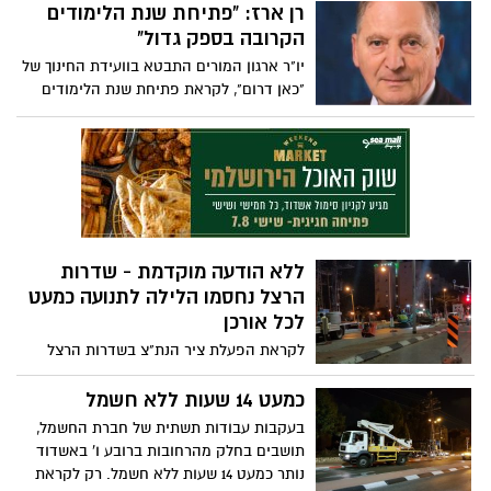
והתינוק פונו לבית החולים, שניהם בריאים
רן ארז: "פתיחת שנת הלימודים
ובמצב טוב
הקרובה בספק גדול"
יו"ר ארגון המורים התבטא בוועידת החינוך של
"כאן דרום", לקראת פתיחת שנת הלימודים
הקרובה והזהיר שהיא בסכנה
ללא הודעה מוקדמת - שדרות
הרצל נחסמו הלילה לתנועה כמעט
לכל אורכן
לקראת הפעלת ציר הנת"צ בשדרות הרצל
מחר בבוקר, ציר התנועה הראשי נחסם הלילה
לתנועה כמעט לכל אורכו
כמעט 14 שעות ללא חשמל
בעקבות עבודות תשתית של חברת החשמל,
תושבים בחלק מהרחובות ברובע ו' באשדוד
נותר כמעט 14 שעות ללא חשמל. רק לקראת