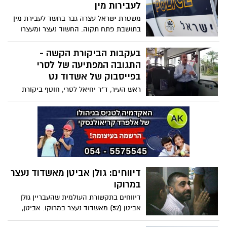
והוא בן 90
לעבירות מין
משטרת ישראל עצרה גבר בחשד לעבירת מין
בתושבת פתח תקוה. החשוד נעצר ומעצרו
הוארך בבית המשפט. הגבר תושב אשדוד בן
26
בעקבות הביקורת הקשה -
התגובה המפתיעה של לסרי
בפייסבוק של אשדוד נט
ראש העיר, ד"ר יחיאל לסרי, חוטף ביקורת
קשה מהתושבים על פרויקט התחבורה
הירוקה אותו החל לפני מספר שנים בעיר.
בשישי האחרון החליט לסרי, לראשונה
ומהפייסבוק האישי שלו, להגיב לעשרות
התגובות השליליות שהיו בשידור החי
שהעברנו באשדוד נט מהפתיחה הרשמית של
נתיבי התחבורה הציבורית בשדרות הרצל
דיווחים: גולן אביטן מאשדוד נעצר
במרוקו
דיווחים בתקשורת העולמית שהעבריין גולן
אביטן (52) מאשדוד נעצר במרוקו. אביטן,
נאשם בקניית השלטים למטען החבלה