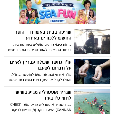
שריפה בבית באשדוד - הוסר
החשש ללכודים באירוע
כוחות כיבוי גדולים פועלים בשריפת בית
ברחוב החרצית. לאחר סריקות הוסר החשש
ללכודים באירוע
עו"ד נחשד ששלח עבריין לאיים
על חברתו לשעבר
עו"ד אזרחי ובת זוגו נסעו לחופשה בחו"ל,
והחלו לקבל איומים, בגינם הוגש כתב אישום
נגד העבריין יוני אלרואי נחמני. נבדק חשד
לפיו נחמני נשלח לכאורה על ידי בן זוגה
שגריר אוסטרליה מגיע בשישי
לשעבר של המתלוננת, עו"ד פלילי
לחוף ט"ו בעיר
כבוד שגריר אוסטרליה קריס קאנן (CHRIS
CANNAN) מגיע הבוקר (ו', 09:00) לביקור