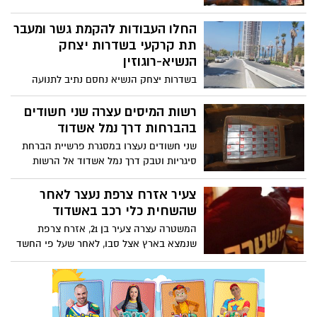
שנמשכו שעות השתלטו על האירוע
החלו העבודות להקמת גשר ומעבר
תת קרקעי בשדרות יצחק
הנשיא-רוגוזין
בשדרות יצחק הנשיא נחסם נתיב לתנועה
בכיוון הירידה לים לקראת ביצוע עבודות
הקמת הגשר והמעבר התת קרקעי במקום,
רשות המיסים עצרה שני חשודים
כזכור, בכדי למנוע פקק תחבורתי העלול
בהברחות דרך נמל אשדוד
להיווצר בעקבות הגידול במספר כלי הרכב
שני חשודים נעצרו במסגרת פרשיית הברחת
הצפוי באזור כתוצאה מהשלמת פרויקט פינוי
סיגריות וטבק דרך נמל אשדוד אל הרשות
ובינוי ברחוב הדקל הסמוך
הפלסטינית תוך התחמקות מתשלום מס
הנאמד ב- 25 מיליון ש"ח
צעיר אזרח צרפת נעצר לאחר
שהשחית כלי רכב באשדוד
המשטרה עצרה צעיר בן 21, אזרח צרפת
שנמצא בארץ אצל סבו, לאחר שעל פי החשד
השחית שישה כלי רכב במהלך התקף זעם.
בית המשפט האריך את מעצרו עד ליום רביעי
השבוע