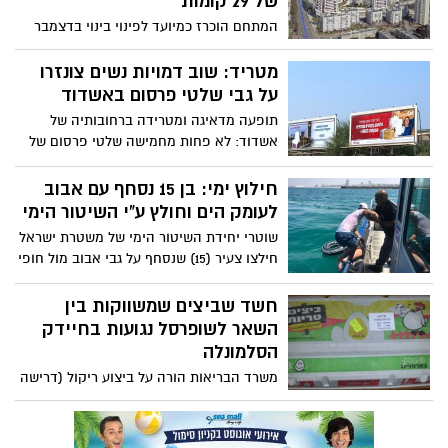
של 29 קומות
המתחם הוכרז כמיועד לפינוי בינוי בדצמבר
2017, במסגרת תכנית הפינוי בינוי ייהרסו 112
דירות ישנות ובמתחם שיפונה יבנו 505 יח"ד
מטריד: שוב דמויות נשים צונזרו
בשלושה מגדלי מגורים. חזית הפרויקט תפנה
על גבי שלטי פרסום באשדוד
לרחוב הרצל ותחיל גם מסחר. הועדה
תופעה מדאיגה ומטרידה ברחובותיה של
המקומית לתכנון ובניה באשדוד צפויה לאשר
אשדוד: לא פחות מחמישה שלטי פרסום של
בשבוע את הפרויקט
רשת שופרסל כוסו בצבע לבן, בחלקים בהם
הופיעו דמויות נשים וחלקים "לא צנועים"
חילוץ ימי: בן 15 נסחף עם אבוב
בגופן
לעומק הים וחולץ ע"י השיטור הימי
שוטרי יחידת השיטור הימי של משטרת ישראל
חילצו צעיר (15) שנסחף על גבי אבוב מול חופי
אשדוד. במשטרה קוראים לציבור הרוחצים
בים לנקוט במשנה זהירות
חשד שביצים שמשווקות בין
השאר לשופרסל נגועות בחיידק
הסלמונלה
משרד הבריאות הורה על ביצוע ריקול (דרישה
להוצאת סחורה מהמקום) לביצי מאכל של
חברת "מן הטבע בארותיים" (מותג של
שופרסל) - בשל חשד שהביצים נגועות