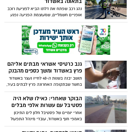
בתאונה באשדוד
נהג רכב שפתח את דלתו הביא לפציעת רוכב
אופניים חשמליים, שמעוצמת הפגיעה נפגע
באורח בינוני
גנב כרטיסי אשראי מבתים אליהם
פרץ באשדוד ומשך כספים מהבנק
תושב יבנה בשנות ה-40 לחייו נעצר באשדוד
בחשד שבתקופה האחרונה פרץ לבתים בעיר,
גנב רכוש וכרטיסי אשראי וביצע משיכות
מחשבונות הבנק. מעצרו הוארך בבית משפט
הבוקר שאחרי: כאילו שלא היה
השלום באשקלון
פסטיבל עם עשרות אלפי מבלים
אחרי יומיים של פסטיבל חלון לים התיכון
באמפי חוף באשדוד, עובדי מינהל התפעול
בראשותו של שלמה רוטנברג, עמלו כל הלילה
על מנת להחזיר את המצב לקדמותו - שאפו