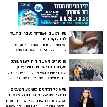
בשלום - שוב תיעוד של נהגים שמתבלבלים
ברמזור בשדרות הרצל פינת חיים משה
שפירא, וחוצים את הצומת באור אדום. גם
הפעם זה נגמר בשלום
שני תושבי אשדוד נעצרו בחשד
להחזקת נשק
שני תושבי אשדוד בשנות ה- 20 וה- 30
לחייהם נעצרו על ידי המשטרה בחשד
להחזקת נשק וכן באיומים, קשירת קשר
לפשע ושימוש בנשק
15 נערים מאשדוד חולצו מעומק
מערת החריטון שבגוש עציון
מתנדבי יחידת החילוץ עציון חילצו 15 מטיילים
כבני 13 מאשדוד, אשר איבדו את דרכם בעומק
מערת החריטון - המערה השנייה בגודלה
בישראל הסבוכה חדרים עד עומק של כ-20
שיא כל הזמנים בשינוע מטענים
מטרים
בנמלי ישראל נשבר בנמל אשדוד
נמל אשדוד שבר את שיא כל הזמנים בנמלים
בשינוע קופסאות מכולה בחודש יולי האחרון