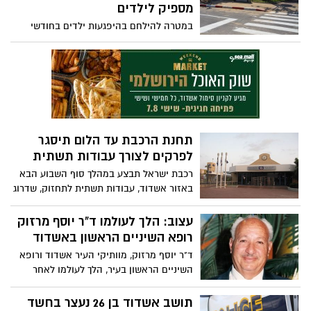
מספיק לילדים
במטרה להילחם בהיפגעות ילדים בחודשי
הקיץ, סקרו מתנדבי עמותת אור ירוק את
סביבת גני השעשועים ברחבי הארץ, כך גם
באשדוד, ובחנו את רמת ואיכות בטיחותם.
עפ"י תוצאות התצפית: סמוך לכל גני
השעשועים שנצפו בעיר אין פסי האטה
תחנת הרכבת עד הלום תיסגר
לפרקים לצורך עבודות תשתית
רכבת ישראל תבצע במהלך סוף השבוע הבא
באזור אשדוד, עבודות תשתית לתחזוק, שדרוג
והחלפה של כקילומטר מסילה. בימים אלה
תחנת אשדוד עד הלום תהיה סגורה לשירות,
עצוב: הלך לעולמו ד"ר יוסף מרזוק
ובתנועת הרכבות באזור יחולו שינויים –
רופא השיניים הראשון באשדוד
הפרטים בכתבה
ד"ר יוסף מרזוק, מוותיקי העיר אשדוד ורופא
השיניים הראשון בעיר, הלך לעולמו לאחר
שהחמיר מצבו כתוצאה ממחלת הסוכרת בה
חלה מאז נהרג בנו במלחמת שלום הגליל,
תושב אשדוד בן 26 נעצר בחשד