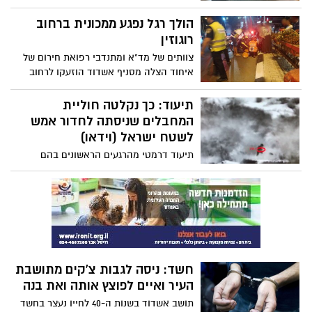
השעה 22:00 חזר החשמל. ביום חמישי
האחרון היו התושבים ללא חשמל במשך לילה
הולך רגל נפגע ממכונית ברחוב
שלם
רוגוזין
צוותים של מד"א ומתנדבי רפואת חירום של
איחוד הצלה מסניף אשדוד הוזעקו לרחוב
רוגוזין באשדוד בעקבות דיווח שהגיע על
תאונת דרכים. צוותי ההצלה העניקו טיפול
תיעוד: כך נקלטה חוליית
רפואי ראשוני להולך רגל כבן 60 שנפגע במצב
המחבלים שניסתה לחדור אמש
קל בתאונה עם מעורבות רכב פרטי, נסיבות
לשטח ישראל (וידאו)
התאונה בבדיקה
תיעוד דרמטי מהרגעים הראשונים בהם
נקלטה חוליית המחבלים אמש, שניסתה
לחדור לשטח ישראל ולבצע פיגוע גדול
חשד: ניסה לגבות צ'קים מתושבת
העיר ואיים לפוצץ אותה ואת בנה
תושב אשדוד בשנות ה-40 לחייו נעצר בחשד