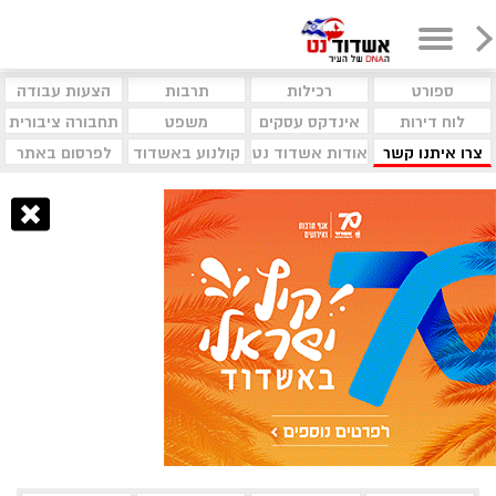
ספורט
רכילות
תרבות
הצעות עבודה
לוח דירות
אינדקס עסקים
משפט
תחבורה ציבורית
צרו איתנו קשר
אודות אשדוד נט
קולנוע באשדוד
לפרסום באתר