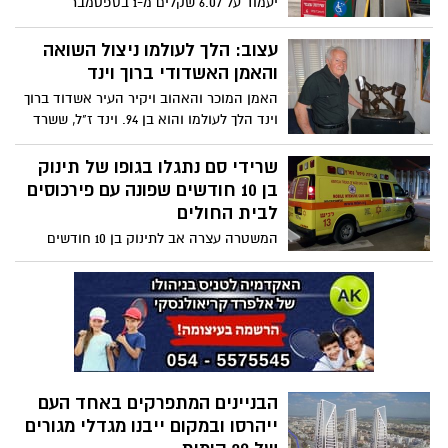
יעמוד על 6.07 שקלים מ-1 בספטמבר
איבריה נתרמו ויצילו חיי אחרים
עצוב: הלך לעולמו ניצול השואה
והאמן האשדודי ברוך וינד
האמן המוכר והאהוב ויקיר העיר אשדוד ברוך
וינד הלך לעולמו והוא בן 94. וינד ז"ל, ששרד
את השואה כשהתחזה לנער גוי, נלחם בנאצים
לצד הרוסים וכשעלה לארץ הספיק אף
שרידי סם נתגלו בגופו של תינוק
להשתתף במלחמת השחרור. הוא היה למוכר
בן 10 חודשים שפונה עם פירכוסים
וידוע באשדוד בזכות יצירותיו הרבות הפזורות
לבית החולים
ברחבי העיר - רק ביום השואה האחרון הציגה
המשטרה עצרה אב לתינוק בן 10 חודשים
כנסת ישראל מיצירותיו
בחשד להזנחת קטין, זאת לאחר שבבדיקות
שתן שבוצעו לקטין התגלו שאריות סם מסוג
מריחואנה. האב מכחיש את החשדות נגדו,
וטוען כי לגינת הבית הושלכו בדלים שכנראה
הגיעו לתינוק
הבניינים המתפרקים באחד העם
ייהרסו ובמקום ייבנו מגדלי מגורים