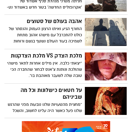
חניתה מטרני מנהלת סניף אשדוד של
'אקרופוליס החדשה' בטור חדש באשדוד נט-
העוסק בפילוסופיה של "אז" וכיצד היא
מתכתבת עם חיינו כיום. שווה קריאה!
אהבה בעולם של סטוצים
החורף הגיע ואיתו הרצון העמוק והנסתר של
כולנו להתכרבל עם מישהו אהוב מתחת
לשמיכה בעוד העולם נשטף בגשם ורוחות
קרות. ואז מה? פתאום אנחנו מוצאים את
עצמנו מתפשרים ומחפשים אהבה זמינה
מלכת הצדק VS מלכת הצדקנות
באפליקציות כמו 'טינדר'. על החוויה האישית
"יצאתי כלבה. אין מילים אחרות לתאר מישהי
מלפני כמה חודשים...
שהולכת ונותנת צ'אנס לבחור שהחברה הכי
טובה שלה לשעבר מאוהבת בו".
על חטאים כישלונות וכל מה
שביניהם
"מחצית מהטעויות שלנו נובעות מפני שהרגש
שלנו פעל כאשר היה עלינו לחשוב, והשכל
שלנו פעל כאשר היה עלינו להרגיש" והנה
הגיע יום כיפור וזה הזמן הנפלא ביותר
להתחיל לחשוב על הטעיות שלנו.