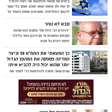
בימים של שנאה ולפלגנות אני רוצה להזכיר
לך אחי ולך אחותי שאני אוהב אותך בלי קשר
לדעתך הפוליטית. משניאים אותנו האחד על
השני כאילו היינו אויבים. אבל האויבים שלנו
נמצאים מסביב ועבורם הדם שלי ושלך הוא
סבא לא נוחר
אותו הדם (ובזה יש לציין אני מסכים איתם)
"הזיכרון הכי גדול שלי מסבא הוא שהוא
וסבתא התווכחו מי מביניהם נוחר בלילה".
פוסט זיכרון על סבא.
כך המצאתי את התמ"א 38 וכיצד
המדינה פספסה את המהפך הגדול
יותר שהוא יכול היה להביא איתו
שנים שאני מחכה להזדמנות כדי לספר את
מה שרק מעטים יודעים - שאני המצאתי את
פרויקט תמ"א 38, מיזם שנחשב למהפכה
הגדולה ביותר בעולם הנדל"ן בישראל ליחיד
מסוגו בעולם והנה נוצרה לי ההזדמנות...