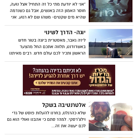
"אני לא יודעת מתי כל זה התחיל אצל נועה,
חוסר האמון הזה באנשים, אבל גם כשנדמה
שהיא מים שקטים- משהו שם לא רגוע. אני
יודעת, אני מכירה אותה" פוסט על הבחורה
הכמעט מושלמת.
יוגה- הדרך לשינוי
ליזה גאבר, מאסטרית ביוגה בטור חדש
באשדודנט, תלווה אתכם החל מהצעד
הראשון ותכיר לכם עולם חדש. רבים מאיתנו
שמעו על יוגה אולם מעולם לא העזנו לנסות,
מה גם שהתרגלנו לחשוב שעל מנת להיכנס
לכושר ולחטב את הגוף עלינו לבצע לרוב
פעילות אירובית ו/ או להרים משקולות בחדר
הכושר. אז מהי יוגה וכיצד מתחילים? הכל כאן
בליווי אישי.
אלטרנטיבה בשקל
שלא כהרגלנו, בחרנו להעלות פוסט של גדי
וילצ'רסקי. למה? סתם כי אהבנו ואולי הוא גם
לכם יעשה את זה...