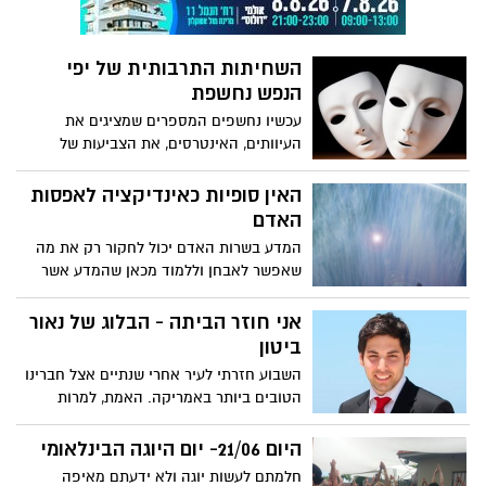
השחיתות התרבותית של יפי
הנפש נחשפת
עכשיו נחשפים המספרים שמציגים את
העיוותים, האינטרסים, את הצביעות של
אצולת התרבות שבמעשיהם הרחיקו את
התרבות מאשדוד, מהעם, מהפריפריה לטובת
האין סופיות כאינדיקציה לאפסות
קבוצה אליטיסטית קטנה, המהווה שברירי
האדם
אחוזים מהאוכלוסייה.
המדע בשרות האדם יכול לחקור רק את מה
שאפשר לאבחן וללמוד מכאן שהמדע אשר
עדין רחוק מלפתור אפילו את תעלומת גוף
האדם, בוודאי ובוודאי רחוק עד מאוד
אני חוזר הביתה - הבלוג של נאור
מלמדוד, להבין, לתפוס ולאבחן את היקום. ולו
ביטון
כדי לענות על שאלה בסיסית ומרתקת : האם
השבוע חזרתי לעיר אחרי שנתיים אצל חברינו
מבין כל האינסוף כוכבים, ישנה אפשרות
הטובים ביותר באמריקה. האמת, למרות
לקיומו של כוכב עדין נוסף כמו שלנו ביקום, בו
הנוחות שבחיים בוושינגטון, ניו יורק
קיימים חיים מורכבים או שמא אנחנו בודדים?
ובמיניאפוליס, התגעגעתי למדינה שלנו
היום 21/06- יום היוגה הבינלאומי
ובמיוחד לאשדוד שלי.
חלמתם לעשות יוגה ולא ידעתם מאיפה