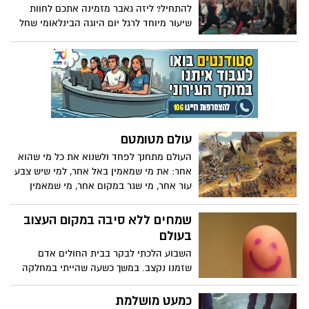
להתחיל? ליזה גאבר מזמינה אתכם לחוות
שיעור מיוחד לרגל יום היוגה הבינלאומי שחל
היום (ראשון) בציון היום הארוך ביותר בשנה
מבחינת שעות אור והזדמנות מצוינת לצאת
מהשגרה. כל הפרטים בפנים.
עולם מטומטם
העולם מתחנך לפחד ולשנוא את כל מי שהוא
אחר: את מי שמאמין באל אחר, למי שיש צבע
עור אחר, מי שגר במקום אחר, מי שמאמין
בשיטת ממשל אחרת וכך משיכים ושונאים את
מי שאוהד קבוצה אחרת ועוד ועוד. המנהיגות
שמחים ללא סיבה במקום העצוב
למדה לשלוט בעולם ע"י הנחלת הפחד
בעולם
והשנאה בנתיניה, כך הם משפיטים אוכלוסיות
השבוע הלכתי לבקר בבית החולים אדם
שלמות, כך הם צוברים כוח, כך הם בורחים
שזמנו נקצב. במשך כשעה שהייתי במחלקה
מהאחריות להעניק לנתיניהם איכות חיים
הכי עצובה בעולם, שם נפרדים מדי יום אנשים
וכתחליף הם מאכלים אותם בשנאה.
מהעולם ויצאתי ממנה עם תובנות חדשות...
כמעט מושלמת