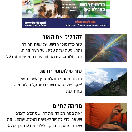
להדליק את האור
טור פילוסופי חדשני על עונת החורף
וההשפעה שלה עלינו, על מצב הרוח,
פסיכולוגיה, הזדמנויות, עבודה פנימית וגם על
חג האור ומה המשמעויות שלו לגבינו.
טור פילוסופי חדשני
חניתה מטרני מנהלת סניף אשדוד של
'אקרופוליס החדשה' בטור על פילוסופיה
מתחדשת
מרימה לחיים
"את בטח מכירה את זה, שמחכים לימים
שיגמרו כדי להפוך לאנשים האלה, שהתשוקה
שלהם מתעוררת רק בלילה. מודעת לכך שלא
קוראים לזה תשוקה אבל המילה הזו נשמעת