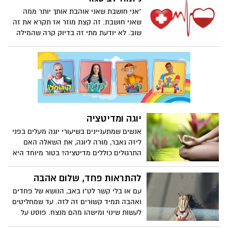
המצטיינים? המצטיינים (בכל תחומי החיים)
"אני חושבת שאני אוהבת אותך יותר ממה
הם אלו שמשקיעים. היום כדי להצליח לא
שאני חושבת. זה קצת מוזר אז תקרא את זה
צריך להיות חכם או לא מספיק להיות ככזה.
שוב. לא יודעת מתי זה בדיוק קרה שהמילה
היום אנחנו בתקופה של מי שרוצה יותר, מי
אהבה, או יותר נכון הרגש הזה הפך למילה
שמרוכז למטרה...הוא זה שיצליח בכל אשר
שאסור לומר, או לפחות עדיף שלא לומר"...
ילך.
לא סקסי לרצות אהבה. האמנם? פוסט חדש.
יוגה ומדיטציה
אנשים שמתעניינים בשיעורי יוגה מעלים בפני
ליזה גאבר, מורה ליוגה, את השאלה האם
התרגולים כוללים מדיטציה? בטור מיוחד היא
מבהירה על הקשר ביניהם ומסבירה מהי
מדיטציה כדי שתוכלו ליצור את החיבור
להתראות פחד, שלום אהבה
וההבנה.
עם או בלי קשר לט"ו באב, הנושא של פחדים
ואהבה תמיד קשורים זה לזה. עד שמחליטים
לעשות שינוי ומישהו מהם מנצח. פוסט על
מלחמה של ביני לבין עצמי ומנצח אחד.