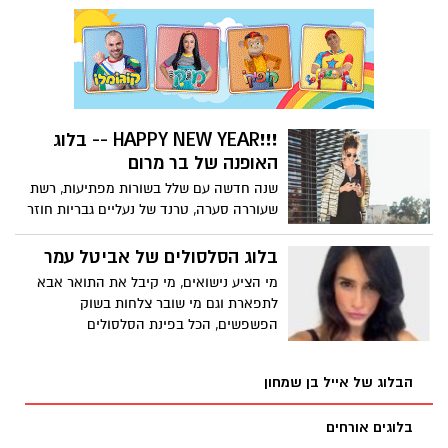
....
!!!HAPPY NEW YEAR -- בלוג
האופנה של בר מרום
שנה חדשה עם שלל בשורות מפתיעות, רשת
שעוררה סערה, טרנד של נעליים גבריות חוזר
בפעם המי יודע כמה לארון שלנו עם טוויסט
של צבעים חדשים ובוטיק אופנה יוקרתי
בלוג הסלסולים של אביטל עמר
שפתח את חנות הקונספט הראשונה בתל
מי הציע נישואים, מי קיבל את התואר אבא
אביב
לתפארת וגם מי שובר צלחות בשוק
הפשפשים, הכל בפינת הסלסולים
הבלוג של אייל בן שמחון
בלוגים אורחים