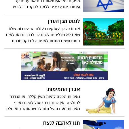
מגיעים ימי העצמאות בהם אנו עפים על
עצמנו. אנו צריכים ללמוד לבקר כדי לשפר
מבלי לעשות חרקירי כדי להתאבד. מהי
האמת שלנו?
לנגוס מגן העדן
אנחנו כל כך עסוקים בעולם ההישרדות שלנו
שאנו לא מצליחים לשים לב לדברים מופלאים
המתרחשים מתחת לאפנו. כל בוקר זורחת
השמש ומבשרת על יום חדש ומרגע זה
מתרחשים דברים מופלאים מסביבנו. עיננו
האטומות מונעות מאיתנו לראות אותם. טרדות
היום מונעות מאיתנו לחוש את עוצמת האהבה
של הקרובים אלנו, הן עוטפות אותנו כמו
ערמות אבק. האגו עוצר בתוכנו רגשות
מלהתפרץ בעצמה מרהיבה כמו שרק הטבע
אבדן התמימות
מכיר.
נאיביות הפכה להיות מעין קללה, או הגדרה
לחולשה. אין שום דבר פסול להיות נאיבי.
נאיביות מעידה על תום לב שהטוהר הוא חלק
ממנו. התינוק נולד תם, כי כך אלוהים רצה
אותנו.... בדרך הוא נהפך ציני כי המציאות
תנו לאהבה לנצח
מקלקלת את מידותיו.