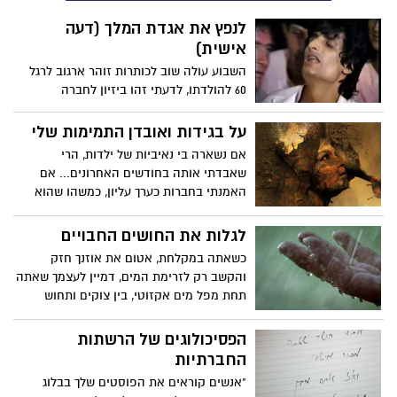
המאמר שלו אלא שהוא רואה באשדוד
לנפץ את אגדת המלך (דעה
פספוס תכנוני, עיר שהפוטנציאל שלה גבוה
אישית)
הרבה יותר מהתוצאה
השבוע עולה שוב לכותרות זוהר ארגוב לרגל
60 להולדתו, לדעתי זהו ביזיון לחברה
שמאדירה וממליכה עליה - נרקומן, אנס,
עבריין שמכר את משפחתו ואת כל מי שהיה
על בגידות ואובדן התמימות שלי
סביבו למען מנת סם. לדעתי יש לנפץ את
אם נשארה בי נאיביות של ילדות, הרי
האגדה ולא להאדירה - ולו כדי שאחרים לא
שאבדתי אותה בחודשים האחרונים... אם
ימשיכו ללכת בדרכו. זמר גדול? כן! דמות
האמנתי בחברות כערך עליון, כמשהו שהוא
להערצה? ממש לא!
בלתי ניתן לקנייה, הרי שקבלתי בראש
לאחרונה...
לגלות את החושים החבויים
כשאתה במקלחת, אטום את אוזנך חזק
והקשב רק לזרימת המים, דמיין לעצמך שאתה
תחת מפל מים אקזוטי, בין צוקים ותחוש
חוויה שתפיח את רוחך.
הפסיכולוגים של הרשתות
החברתיות
"אנשים קוראים את הפוסטים שלך בבלוג