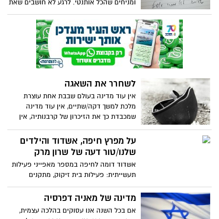
ומניחים שהכל אותנטי. לרגע לא חושבים שאת
עושה בחירה מדויקת של מילים כדי לעצבן
אותם, כדי לעורר אצלם מחשבה או כדי לרגש
אותם". פוסט על כתיבה וכוונה.
לשחרר את השאגה
אין עוד מדינה בעולם שבבת אחת עוצרת
מלכת למשך דקה/שתיים, אין עוד מדינה
שמכבדת כך את הזיכרון של קרבנותיה, אין
עוד מדינה שהופכת בן רגע אחד כאחד! מחזה
כזה מתקיים רק בישראל... אחחח..כמה אני
על מפרץ חיפה, אשדוד והילדים
מתגעגע למילה "רק בישראל"...פעם היינו
שלנו/טור דעה של שרון מרק
אומרים אותה הרבה כשחזנו נפוח ונימת גאווה
אשדוד דומה לחיפה במספר מאפייני פעילות
פטריוטית הייתה יוצאת מגרוננו.
תעשייתית: פעילות בית זיקוק, מתקנים
לאחסון דלק ונמל המשנע מטענים עם חומרים
מסוכנים ובנוסף להם מפעלי מיחזור וייצור
מדינה של מאניה דפרסיה
חומרי הדברה, אך אין בה מחאה ציבורית כה
אם בכל השנה אנו עסוקים בהלכה עצמית,
אקטיבית נגד סכנות הזיהום.