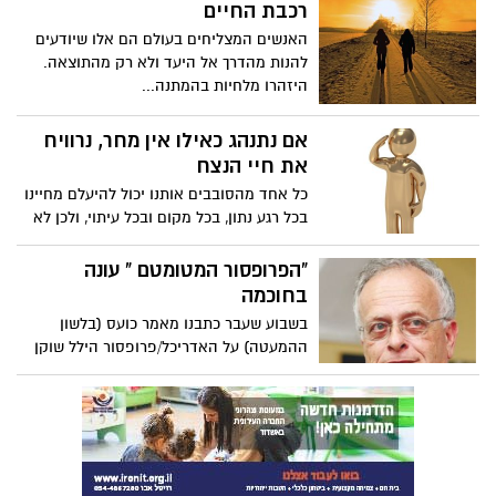
רכבת החיים
האנשים המצליחים בעולם הם אלו שיודעים
להנות מהדרך אל היעד ולא רק מהתוצאה.
היזהרו מלחיות בהמתנה...
אם נתנהג כאילו אין מחר, נרוויח
את חיי הנצח
כל אחד מהסובבים אותנו יכול להיעלם מחיינו
בכל רגע נתון, בכל מקום ובכל עיתוי, ולכן לא
כדאי להמתין לפרידה מאדם אהוב כדי להביע
את הערכתנו ואהבתנו אליו. אל לנו לחכות
"הפרופסור המטומטם " עונה
לרגעי ההספד כדי להיזכר באהדתנו אליו
בחוכמה
ובתכונות המיוחדות של האדם. אם יש לנו
בשבוע שעבר כתבנו מאמר כועס (בלשון
משהו להגיד עליו, בואו נגיד לו אותו עכשיו!
ההמעטה) על האדריכל/פרופסור הילל שוקן
כמי שהגדיר את אשדוד כעיר המכוערת
בישראל לטעמו המאמר טובל בתגובות של
אשדודים פטריוטים שלא חסכו במילים את
דעתם עליו. הילל שקן שלח לי תגובה אצילית
בה הוא מסביר שהכותרת (הערים המכוערות
בישראל) שנתן את וואלה אינה משקפת את