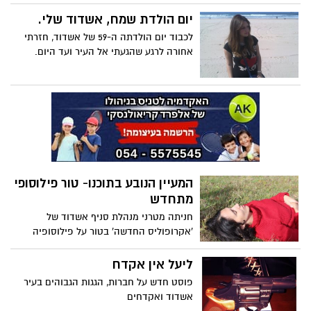
לך "סקסית" אז את מאמצת אותה לחיקך".
יום הולדת שמח, אשדוד שלי.
פוסט חדש על יין ורגשות.
לכבוד יום הולדתה ה-59 של אשדוד, חזרתי
אחורה לרגע שהגעתי אל העיר ועד היום.
המעיין הנובע בתוכנו- טור פילוסופי
מתחדש
חניתה מטרני מנהלת סניף אשדוד של
'אקרופוליס החדשה' בטור על פילוסופיה
מתחדשת, כותבת על המעיין הנובע בתוכנו.
על המלאות הפנימית שהיא הצידה - הלחם
ליעל אין אקדח
והמים - למסע שנקרא חיים או התקדמות
פוסט חדש על חברות, הגגות הגבוהים בעיר
בחיים. וגם על - לזרוק את חוסר הסיפוק
אשדוד ואקדחים
ולטפח את השמחה הפנימית !