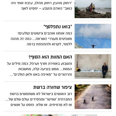
שלנו!! הן כיחידים והן כעם. אחדות, מוסר
"רחוק מהעין, רחוק מהלב, עזבת אותי וזה
ויושר לאומי יבטיחו לנו כעם, ביטחון ושלווה
כואב" האדם והטבע – יחסינו לאן?
וגשם. התחברות למהות הרוחנית שגלומה
וצפונה בתשע"ו תוביל למציאת נתיבים חדשים
של הארה ותובנות רבות משמעות לנו ולעולם
"בואו נתפלסף"
כולו. אז לכל הסקרנים אני מצרף את המהות
כמה אנחנו אוהבים ציטוטים קולעים?
הרוחנית שגלומה בשנה העברית החדשה שבא
משפטים מעוררי השראה... כמה זה מהנה
בעזרת השם על כולנו לטובה וזאת בעזרת
ללמוד, לקרוא ולהתפתח ברמה
התרולוגיה ותורת קלפי הטארוט על פי רוח
האינטלקטואלית, לדעת שאנחנו יודעים, אבל
הגישה היהודית.
לאן זה מוביל? מה המטרה? ומה ההבדל בין
האם המוות הוא הסוף?
ידע לחכמה?
והשבוע באווירת חורף וערפל, כמה מילים על
המוות... ממש בנגיעה קלה, מחשבות
והרהורים על "מאיפה באנו ולאן הולכים"...
האם המוות הוא הסוף הסופי, או שיש משהו
אחרי המוות?
ציפור שחורה ברשת
רוב האנשים בישראל לא משתמשים ברשת
החברתית 'טוויטר' ומפסידים עולם שלם של...
או לא מרוויחים. או שלא. פוסט על אנשים
שלא הקשיבו לאמאבא כשהם אמרו לא לדבר
עם זרים.