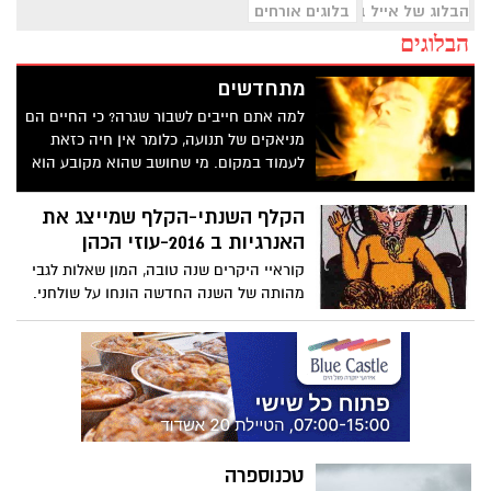
הבלוג של אייל בן שמחון
בלוגים אורחים
הבלוגים
מתחדשים
למה אתם חייבים לשבור שגרה? כי החיים הם
מניאקים של תנועה, כלומר אין חיה כזאת
לעמוד במקום. מי שחושב שהוא מקובע הוא
טועה, הוא בעצם רק הולך ונסוג לאחור.
הקלף השנתי-הקלף שמייצג את
האנרגיות ב 2016-עוזי הכהן
קוראיי היקרים שנה טובה, המון שאלות לגבי
מהותה של השנה החדשה הונחו על שולחני.
אין לי כוונה להתנבא בשאלות שקשורות במה
יהיה בביטחון, בכלכלה או בחינוך וזאת מכיוון
שאני מאמין שלהתנהגות המוסרית שלנו כבני
אדם שביחד יוצרים קהילה ועם, יש השפעה
ישירה על איכות מצבנו הביטחוני, הכלכלי
והאישי כאחד. אני מאמין, שהמעשים שלנו
יוצרים את המציאות שאותה אנו נפגוש
טכנוספרה
בעתיד. אם כך אחיי, שנה טובה זה בידיים