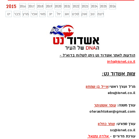
2015
2016
2017
2018
2019
2020
2021
2022
2023
2024
2025
2026
דצמ
נוב
אוק
ספט
אוג
יול
יונ
מאי
אפר
מרץ
פבר
ינו
הודעות לאתר אשדוד נט ניתן לשלוח בדוא"ל -
info
@isnet.co.i
l
-
צוות אשדוד נט:
מו"ל ועורך ראשי:
אייל בן שמחון
ebs@isnet.co.il
-
עורך משנה:
עופר אשטוקר
oferashtoker@gmail.com
-
עורך ספורט:
שחר כחלון
sc@isnet.co.il
עורכת מדורים -
אלדה נתנאל