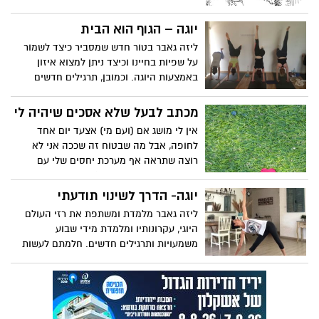
מעוניין להפוך לעצמאי. "מה רע לך בחיים?"
שאלתי אותו. "לא רע לי" הוא ענה, "אבל אני
יוגה – הגוף הוא הבית
רוצה להפסיק לעבוד בשביל אחרים ולהתחיל
ליזה גאבר בטור חדש שמסביר כיצד לשמור
לעבוד בשביל עצמי". "להיות עצמאי זה בדיוק
על שפיות בחיינו וכיצד ניתן למצוא איזון
להפך" ניסיתי להסביר, "אתה מפסיק לעבוד
באמצעות היוגה. וכמובן, תרגילים חדשים
בשביל עצמך ומתחיל לעבוד בשביל אחרים:
שמומלץ לנסות בבית!
מכתב לבעל שלא אסכים שיהיה לי
אין לי מושג אם (ועם מי) אצעד יום אחד
לחופה, אבל מה שבטוח זה שככה אני לא
רוצה שתראה אף מערכת יחסים שלי עם
בנזוג. בטח לא עם בעלי (שיחיה ויבוא כבר,
אמן!). פוסט הארה עתידני. מזדהים יותר
יוגה- הדרך לשינוי תודעתי
מידי? תשקיעו ביחסים שלכם ותגרמו לשינוי.
ליזה גאבר מלמדת ומשתפת את רזי העולם
היוגי, עקרונותיו ומלמדת מידי שבוע
משמעויות ותרגילים חדשים. חלמתם לעשות
יוגה ולא ידעתם מאיפה להתחיל? הגעתם
למקום הנכון.