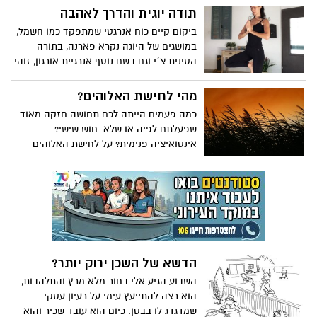
תודה יוגית והדרך לאהבה
ביקום קיים כוח אנרגטי שמתפקד כמו חשמל,
במושגים של היוגה נקרא פארנה, בתורה
הסינית צ׳י וגם בשם נוסף אנרגיית אורגון, זוהי
אנרגיית החיים שנמצאת בטבע וכל שעלינו
לעשות זה להתחבר לשקע שלה,כדי לחוות את
מהי לחישת האלוהים?
החיים בשלמות וכדי לחיות ממצב של מלא
כמה פעמים הייתה לכם תחושה חזקה מאוד
ולא חסר. איך עושים זאת?
שפעלתם לפיה או שלא. חוש שישי?
אינטואיציה פנימית? על לחישת האלוהים
שמשנה חיים
הדשא של השכן ירוק יותר?
השבוע הגיע אלי בחור מלא מרץ והתלהבות,
הוא רצה להתייעץ עימי על רעיון עסקי
שמדגדג לו בבטן. כיום הוא עובד שכיר והוא