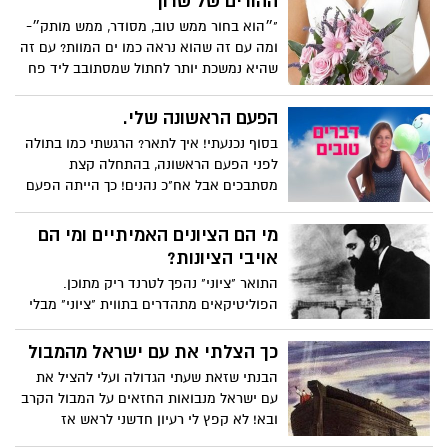
ההורים של שרון
"״הוא בחור ממש טוב, מסודר, ממש מותק״-
ומה עם זה שהוא נראה כמו ים המוות? עם זה
שהיא נמשכת יותר לחתול שמסתובב ליד פח
הזבל מתחת לבניין שלה? אה?"
הפעם הראשונה שלי.
בסוף נכנעתי! איך לתאר? הרגשתי כמו בתולה
לפני הפעם הראשונה, בהתחלה קצת
מסתבכים אבל אח"כ נהנים! כך הייתה הפעם
הראשונה שערכתי את קניות הסופר באמצעות
האינטרנט
מי הם הציונים האמיתיים ומי הם
אויבי הציונות?
התואר "ציוני" נהפך לטרנד ריק מתוכן.
הפוליטיקאים מתהדרים בתווית "ציוני" מבלי
להבין אותה ותוך הזנחה פושעת של המעשה
הציוני עצמו. בואו נעשה סדר בספורט הלאומי
כך הצלתי את עם ישראל מהמבול
החדש - מי הכי ציוני?
הבנתי שזאת שעתי הגדולה ועלי להציל את
עם ישראל מנבואות החזאים על המבול הקרב
ובא! לא קפץ לי רעיון חדשני לראש אז
החלטתי ללכת על מודל שכבר הצליח בעבר