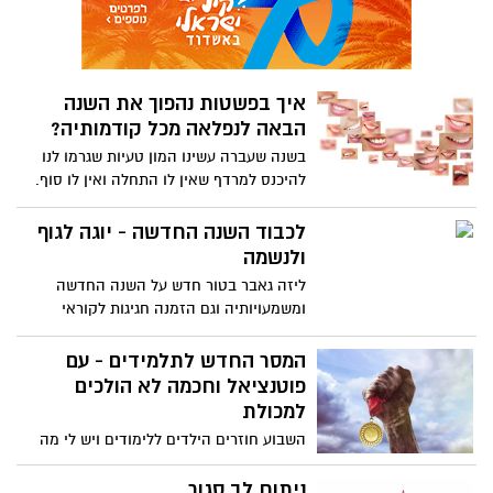
איך בפשטות נהפוך את השנה
הבאה לנפלאה מכל קודמותיה?
בשנה שעברה עשינו המון טעיות שגרמו לנו
להיכנס למרדף שאין לו התחלה ואין לו סוף.
השנה הבאה, אם רק נרצה, היא תהיה היפה,
המספקת והנכונה ביותר מכל קודמותיה
לכבוד השנה החדשה - יוגה לגוף
ולנשמה
ליזה גאבר בטור חדש על השנה החדשה
ומשמעויותיה וגם הזמנה חגיגות לקוראי
אשדוד נט- מפגש יוגה ביום ראשון (ערב ראש
השנה) 13.9.15 בזמן זריחה בשעה 05:30 בחוף
המסר החדש לתלמידים - עם
מיעמי הטיילת 10 (מאחורי אולם בל מר) בואו
פוטנציאל וחכמה לא הולכים
לבושים בלבן.
למכולת
השבוע חוזרים הילדים ללימודים ויש לי מה
להגיד להם ו/או להורים: נגמר העידן של
החכמים והתחיל העידן של המצטיינים! מי הם
ניתוח לב סגור