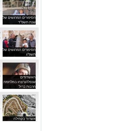
כ
ע
הסיפורים המרגשים של
שנת תשפ"ד
ש
ה
הסיפורים המרגשים של
תשפ"ג
ג
ה
ר
האשדודים
שנפלו/נרצחו במלחמת
חרבות ברזל
א
י
ב
אשדוד בקהילה