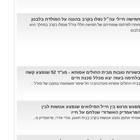
מישה חיילי צה״ל נפלו בקרב בהגנה על המולדת בלבנון
ותרו לפרסום שמותיהם של חמישה חללי צה"ל שנפלו בקרב במהלך החג
לבנון
בשורות טובות מבית החולים אסותא - מג"ד 52 שנפצע קשה
לחימה בעזה יצא מכלל סכנת חיים
בית החולים אסותא מעדכנים כי חל שיפור משמעותי במצבו של סא"ל ...
פגש מרגש בין חייל המילואים שנפצע אנושות לבין
פראמדיק האשדודי שנלחם על חייו
מיתי ארגמן נפצע אנושות בקרב בבית חאנון, אודי אדרי, פראמדיק מ...