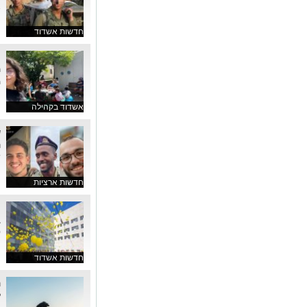
א
חדשות אשדוד
צו 
מ
אשדוד בקהילה
ש
ה
ש
חדשות ארציות
ב
600 
חדשות אשדוד
ה
ל