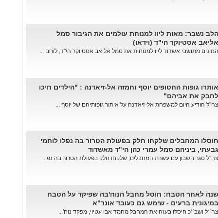
לב נשבר: מאות ליוו למנוחת עולמים את הגיבור סמל
ליאב אסטיוקר הי"ד (וידאו)
מונים מתושבי אשדוד ליוו למנוחות את סמל אליאב אסטיוקר הי"ד, לוחם ...
ותרו גופות החטופים יוסף וחמזה אל-זיאדנה : "הילדים חיכו
חבק את אביהם"
ה"ל הודיע היום למשפחת אל-זיאדנה על איתור גופותיהם של יוסף ...
וסלו המחבלים שלקחו חלק בפעולת הטרור בה נפלו לוחמי
בעתי, ביניהם סמל עמרי כהן הי"ד מאשדוד
ה"ל סגר חשבון עם עשרת המחבלים, שלקחו חלק בפעולת הטרור בה נפ...
נה לאחר הטבח: חוסל מחבל הנוח'בה שפיקד על הטבח
מיגונית ברעים - שימש גם כעובד אונר"א
ה״ל ושב״כ חיסלו בעזה את המחבל מחמד אבו עטיוי, מפקד נוח'...