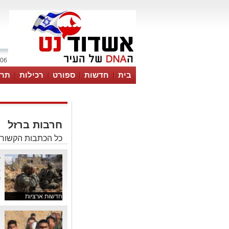
06 אוגוסט 2026 / 12:18
בית
חדשות
ספורט
רכילות
תרב
חרבות ברזל
כל הכתבות הקשורו
ד
ב
מ
חדשות ארציות
"
ח