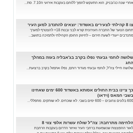
חרי שנה כג’ובניק, הוא התעקש להפוך ללוחם בעקבות אירועי ה7.10. סת...
8 קהילתי לצעירים באשדוד: יוצאים להתנדב למען העיר
תחום הנוער של החברה העירונית קורא לבני ובנות 18+ להצטרף למערך
תנדבים ייעודי לשעת חירום – לחיזוק החוסן הקהילתי ולתמיכה בתושב...
לושה לוחמי גבעתי נפלו בקרב בג'אבליה בעזה במהלך
חג
לושה חיילי צה"ל, לוחמי גבעתי מגדוד רותם, נפלו אתמול בקרב ברצועת...
כך ציינו בבית החולים אסותא באשדוד 600 ימים שאחינו
שבי חמאס (וידאו)
בלונים צהובים – 600 ימים בשבי. לא שוכחים. לא שותקים. מתפללי...
לחימה מתרחבת: צה"ל שולח עשרות אלפי צווי 8
אור ההפצצות שנשמעות ברחבי העיר ואיזור הדרום בעקבות הרחבת