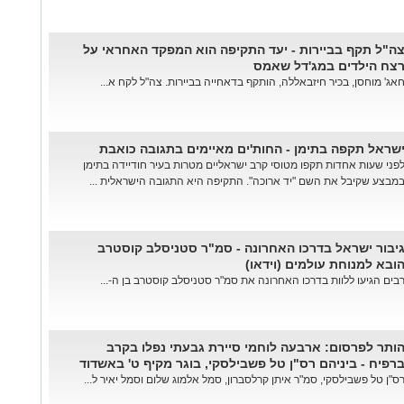
ה"ל תקף בביירות - יעד התקיפה הוא המפקד האחראי על
צח הילדים במג'דל שאמס
אג' מוחסן, בכיר חיזבאללה, הותקף בדאחייה בביירות. צה"ל לקח א...
שראל תקפה בתימן - החות'ים מאיימים בתגובה כואבת
פני שעות אחדות תקפו מטוסי קרב ישראליים מטרות בעיר חודיידה בתימן
מבצע שקיבל את השם "יד ארוכה". התקיפה היא התגובה הישראלית ...
יבור ישראל בדרכו האחרונה - סמ"ר סטניסלב קוסטרב
ובא למנוחת עולמים (וידאו)
בים הגיעו ללוות בדרכו האחרונה את סמ"ר סטניסלב קוסטרב בן ה-...
ותר לפרסום: ארבעה לוחמי סיירת גבעתי נפלו בקרב
רפיח - ביניהם רס"ן טל פשבילסקי, בוגר מקיף ט' באשדוד
ס"ן טל פשבילסקי, סמ"ר איתן קרלסברון, סמל אלמוג שלום וסמל יאיר ל...