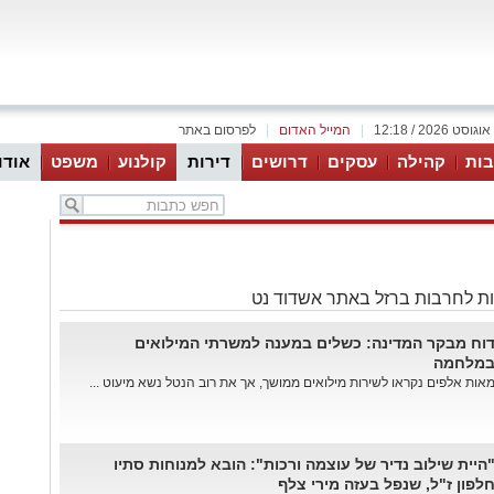
|
המייל האדום
|
לפרסום באתר
ות
קהילה
עסקים
דרושים
דירות
קולנוע
משפט
אודו
ת לחרבות ברזל באתר אשדוד נט
וח מבקר המדינה: כשלים במענה למשרתי המילואים
מלחמה
אות אלפים נקראו לשירות מילואים ממושך, אך את רוב הנטל נשא מיעוט ...
היית שילוב נדיר של עוצמה ורכות": הובא למנוחות סתיו
לפון ז"ל, שנפל בעזה מירי צלף