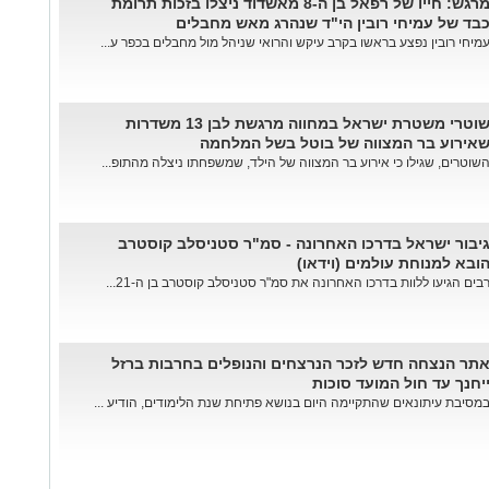
מרגש: חייו של רפאל בן ה-8 מאשדוד ניצלו בזכות תרומת
בד של עמיחי רובין הי"ד שנהרג מאש מחבלים
מיחי רובין נפצע בראשו בקרב עיקש והרואי שניהל מול מחבלים בכפר ע...
שוטרי משטרת ישראל במחווה מרגשת לבן 13 משדרות
אירוע בר המצווה של בוטל בשל המלחמה
שוטרים, שגילו כי אירוע בר המצווה של הילד, שמשפחתו ניצלה מהתופ...
יבור ישראל בדרכו האחרונה - סמ"ר סטניסלב קוסטרב
ובא למנוחת עולמים (וידאו)
בים הגיעו ללוות בדרכו האחרונה את סמ"ר סטניסלב קוסטרב בן ה-21...
תר הנצחה חדש לזכר הנרצחים והנופלים בחרבות ברזל
יחנך עד חול המועד סוכות
מסיבת עיתונאים שהתקיימה היום בנושא פתיחת שנת הלימודים, הודיע ...