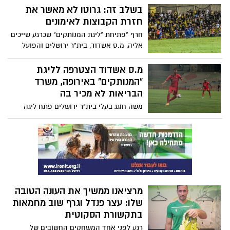
הקבוצה הגיעה לפי קבוצות למגרש האימונים
בשלב זה: גרוטו לא מאשר את
בעיר, בפיקוח הצוות המקצועי. במנהלת
חזרת הקבוצות לאימונים
הליגה ובמשרד הבריאות לא אוהבים את
חרף "פתיחת "ליגת המנותקים" שכרגע שייכים
המהלך ויבדקו את העניין
אליה, מ.ס אשדוד, בית"ר ירושלים והפועל
ת"א, משרד הבריאות לא אישר לקבוצות
ובינהן אשדוד לחזור לאימונים
מ.ס אשדוד הצטרפה לליגת
"המנותקים" באירופה, משרד
הבריאות לא מכיר בה
משה חוגג בעלי בית"ר ירושלים פתח ליגה
"אירופאית" הנקראת ליגת המנותקים. לליגה
נרשמו בינתיים בית"ר ירושלים, הפועל ת"א
ומ.ס אשדוד. המטרה: לאפשר לקבוצות לחזור
לאימונים. משרד הבריאות לא מאשר את
הליגה ואת חזרת האימונים
מרציאנו ממשיך את העונה הטובה
שלו: עצר פנדל וגרף שוב מחמאות
בתקשורת הסקוטית
רגע לפני אחד המשחקים החשובים של