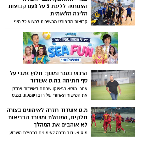
הצטרפה לליגת 3 על 3עם קבוצות
הליגה הלאומית
קבוצות הספורט ממשיכות למצוא כל מיני
דרכים בכדי להתאמן, מכבי אשדוד שאמורה
לשחק העונה בליגה השנייה, נרשמה יחד עם
שאר קבוצות הליגה הלאומית לליגת 3 על 3
בכדי שתוכל לחזור לאימונים
הרכש בסגר נמשך: חלוץ זמבי על
סף חתימה במ.ס אשדוד
אחרי מוסא בגאיוקו שחתם באשדוד ויחזק
את הקישור האחורי של רן בן שמעון. במ.ס
אשדוד ממשיכים לשפץ את הסגל ומנצלים
את תקופת הסגר לחיזוק נוסף. מדובר על
מ.ס אשדוד חזרה לאימונים בצורה
החלוץ עמנואל צ'אבולה בן 22 מזביה שיחתום
חלקית, המנהלת ומשרד הבריאות
באשדוד
לא אוהבים את המהלך
מ.ס אשדוד חזרה לאימונים בתחילת השבוע
במתכונת של קפסולות ושחקנים כבודדים.