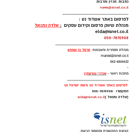
כתבות מגזין ותרבות
news@isnet.co.il
____________________________
לפרסום באתר אשדוד נט :
מנהלת שיווק פרסום וקידום עסקים
:
אלדה נתנאל
elda@isnet.co.il
050-7870908
_______________________________
מרסל בן שמחו
ן
מנהלת מסחרית וחשבונות:
marsel@isnet.co.il
052-5855522
-
אנדרי טורשקין
מתכנת ראשי -
__________________________
לפרסום באתר אשדוד נט ורשת ישראל נט
התקשרו
-
050-7870908
(אלדה נתנאל )
elda@isnet.co.il
קבוצת התקשורת ומקומוני הרשת: