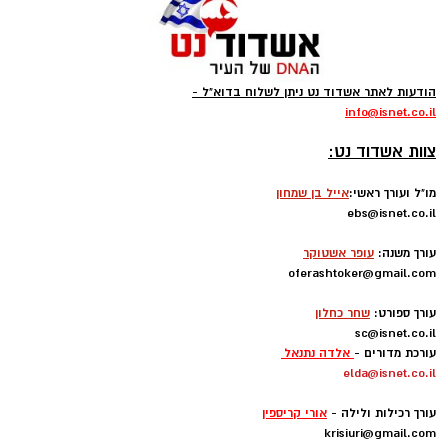
הודעות לאתר אשדוד נט ניתן לשלוח בדוא"ל -
info
@isnet.co.i
l
-
צוות אשדוד נט:
מו"ל ועורך ראשי:
אייל בן שמחון
ebs@isnet.co.il
-
עורך משנה:
עופר אשטוקר
oferashtoker@gmail.com
-
עורך ספורט:
שחר כחלון
sc@isnet.co.il
עורכת מדורים -
אלדה נתנאל
elda@isnet.co.il
-
עורך רכילות ולילה -
אורי קריספין
krisiuri@gmail.com