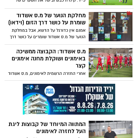
פייר. קינדה כבש ובישל את השערים של
קבוצתו
מחלקת הנוער של מ.ס אשדוד
שומרת על כושר דרך הזום (וידאו)
אמנם אין כדורגל על הדשא, אבל במחלקת
הנוער של מ.ס אשדוד שומרים על כושר דרך
הזום.
מ.ס אשדוד: הקבוצה ממשיכה
באימונים ושוקלת מחנה אימונים
קצר
אחרי החזרה הרשמית לאימונים, מ.ס אשדוד
ממשיכה בהכנות לעונה. המשחק הראשון של
אשדוד יהיה כנראה בשבוע הראשון של
נובמבר. בינתיים בקבוצה שוקלים יציאה
למחנה אימונים מקוצר
המתווה המיוחד של קבוצות ליגת
העל לחזרה לאימונים