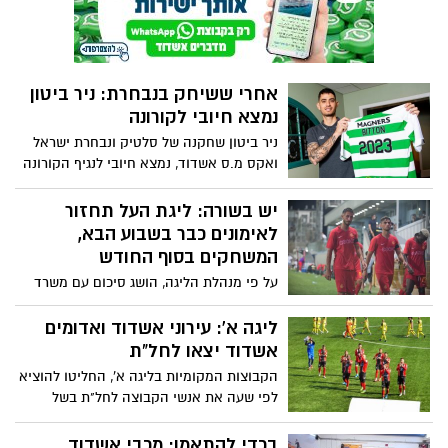
לאימונים
אחרי ששיחק בנבחרת: ניר ביטון
נמצא חיובי לקורונה
ניר ביטון שחקנה של סלטיק ונבחרת ישראל
ואקס מ.ס אשדוד, נמצא חיובי לנגיף הקורונה
בסופ"ש לאחר משחק הנבחרת בחמישי
יש בשורה: ליגת העל תחזור
לאימונים כבר בשבוע הבא,
המשחקים בסוף החודש
על פי מנהלת הליגה, הושג סיכום עם משרד
הבריאות על חזרת הקבוצות לאימונים כבר
בשבוע הבא ב- 14/10 וחזרת משחקי הליגה
ליגה א': עירוני אשדוד ואדומים
החל מסוף החודש הקרוב
אשדוד יצאו לחל"ת
הקבוצות המקומיות בליגה א', החליטו להוציא
לפי שעה את אנשי הקבוצה לחל"ת בשל
העובדה שטרם ברור מתי יחזרו הליגה
לפעילות
בכדי להתאמן: מכבי אשדוד