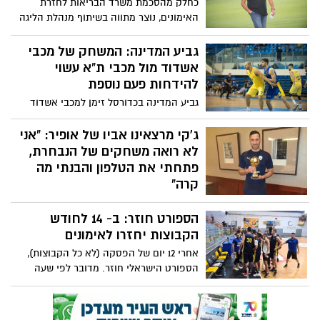
כחלק מהסכמת משרד הבריאות לחזרת
האימונים, נוצר מתווה בשיתוף מנהלת הליגה
ומשרד הבריאות בכדי שקבוצות הכדורגל
בליגת העל יוכלו לחזור לאימונים ומשחקים.
גביע המדינה: המשחק של מכבי
מ.ס אשדוד חזרה לאימונים ותחזור לשחק ב-
אשדוד מול מכבי ת"א עשוי
7/11
להידחות פעם נוספת
גביע המדינה בכדורסל זימן למכבי אשדוד
מפגש מסקרן כבר בשלב הראשון מול מכבי
ת"א, אלא שכל הדחיות האחרונות עשויות
ג'קי מרצאינו אביו של אופיר: "אני
לדחות שוב את המשחק
לא רואה משחקים של הנבחרת,
פתחתי את הטלפון והבנתי מה
קרה"
ג'קי מרציאנו אביו של אופיר מרציאנו שוער
הספורט חוזר: ב- 14 לחודש
נבחרת ישראל והיברנאין הסקוטית, אקס מ.ס
אשדוד דיבר בראיון לאתר וואלה !ספורט
הקבוצות יחזרו לאימונים
לכתב יניב טוכמן על התחושות שלו לאחר
אחרי 12 יום של הפסקה (לא כל הקבוצות),
הטעות של בנו במשחק הנבחרת בראשון מול
הספורט הישראלי חוזר. מדובר לפי שעה
צ'כיה (טעות קשה שעלתה בשער הראשון
בחזרה של שתי הליגות המקצועניות בכדורגל
שספגה ישראל) מדירתו באשדוד, מספר ג'קי
ובכדורסל. המשמעות ביום רביעי השבוע
על התחושות, ההשלמה והפנים לעתיד
(14/10), גם מ.ס אשדוד וגם מכבי אשדוד יחזרו