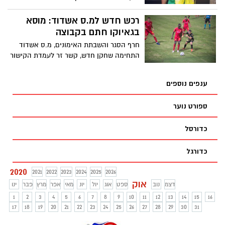
נבחרת ישראל בכדורגל, אופיר מרציאנו
ממשיך את היכולת הנהדרת שלו. אקס אשדוד
רכש חדש למ.ס אשדוד: מוסא
עצר פנדל בניצחון קבוצתו היברניאן 2-3.
בגאיוקו חתם בקבוצה
מרציאנו ממשיך לקבל מחמאות בתקשורת
חרף הסגר והשבתת האימונים, מ.ס אשדוד
המקומית
התחימה שחקן חדש, קשר זר לעמדת הקישור
האחורי, מדובר על מוסא בגאיוקו בן ה-21
ממאלי
ענפים נוספים
ספורט נוער
כדורסל
כדורגל
2020
2021
2022
2023
2024
2025
2026
אוק
דצמ
נוב
ספט
אוג
יול
יונ
מאי
אפר
מרץ
פבר
ינו
1
2
3
4
5
6
7
8
9
10
11
12
13
14
15
16
17
18
19
20
21
22
23
24
25
26
27
28
29
30
31