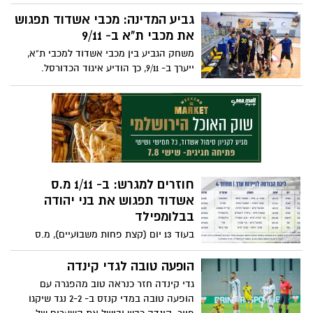
הודיעו במשרד הבריאות שהם יגיעו לביקורי
פתע באימוני הקבוצות בכדי לבדוק שנהלים
גביע המדינה: מכבי אשדוד תפגוש
נשמרים. בינתיים בשל איסור קיום משחקי
את מכבי ת"א ב- 9/11
האימון, מ.ס אשדוד ביטלה שני משחקי אימון
משחק הגביע בין מכבי אשדוד למכבי ת"א,
מתוכננים השבוע
ייערך ב- 9/11, כך הודיע איגוד הכדורסל.
אשדוד מהליגה השנייה תארח את מכבי ת"א
במסגרת הסיבוב הראשון בגביע
חוזרים למגרש: ב- 1/11 מ.ס
אשדוד תפגוש את בני יהודה
בבלומפילד
בעוד 13 יום (קצת פחות משבועיים), מ.ס
אשדוד תחזור לליגת העל עם משחק במסגרת
המחזור ה- 4 מול בני יהודה בבלומפילד.
הופעה טובה לגדי קינדה
המשחק יתקיים ב- 1/11 בשעה 20:30
גדי קינדה חזר כנראה טוב מהפגרה עם
הופעה טובה במדי קנזס ב- 2-2 נגד שיקגו