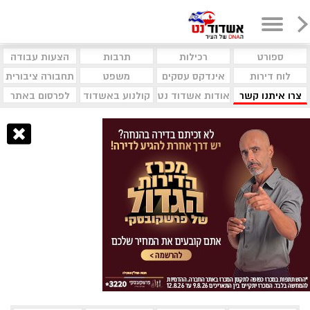
ספורט
רכילות
תרבות
הצעות עבודה
לוח דירות
אינדקס עסקים
משפט
תחבורה ציבורית
צרו איתנו קשר
אודות אשדוד נט
קולנוע באשדוד
לפרסום באתר