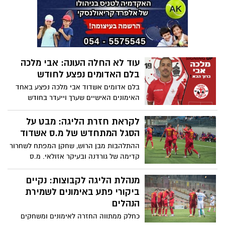
של מ.ס אשדוד נמצא חיובי לנגיף. סבב של
בדיקות בזק עם תוצאות בתוך 15 דקות גילה
שיתר חבריו לא נדבקו
עוד לא החלה העונה: אבי מלכה
בלם האדומים נפצע לחודש
בלם אדומים אשדוד אבי מלכה נפצע באחד
האימונים האישיים שערך וייעדר בחודש
הקרוב. הקבוצות אמורות לחזור לאימונים
כנראה כבר בימים הקרובים, מלכה בכל מקרה
לקראת חזרת הליגה: מבט על
עשוי לא לפתוח את העונה
הסגל המתחדש של מ.ס אשדוד
ההתלהבות מבן הרוש, שחקן המפתח לשחרור
קדימה של גורדנה ובעיקר אזולאי. מ.ס
אשדוד ניצלה את פגרת הקורונה השנייה בכדי
לשפץ מעט את הסגל, בראשון הבא תהיה
מנהלת הליגה לקבוצות: נקיים
הזדמנות ראשונה לראות את מ.ס אשדוד
ביקורי פתע באימונים לשמירת
החדשה- ישנה. בקבוצה מאד אופטימיים
הנהלים
ובטוחים שיש לקבוצה יכולת להגיע גבוה
כחלק ממתווה החזרה לאימונים ומשחקים
העונה