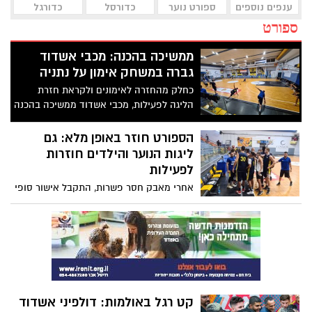
ענפים נוספים
ספורט נוער
כדורסל
כדורגל
ספורט
ממשיכה בהכנה: מכבי אשדוד
גברה במשחק אימון על נתניה
כחלק מהחזרה לאימונים ולקראת חזרת
הליגה לפעילות, מכבי אשדוד ממשיכה בהכנה
לעונה ושיחקה מול אליצור נתניה במשחק
אימון. אשדוד גברה 75-62
הספורט חוזר באופן מלא: גם
ליגות הנוער והילדים חוזרות
לפעילות
אחרי מאבק חסר פשרות, התקבל אישור סופי
בקבינט הקורונה הכולל בתוכו את החזרת
הספורט לילדים ונוער בספורט התחרותי בכל
הענפים
קט רגל באולמות: דולפיני אשדוד