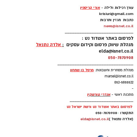
-
עורך רכילות ולילה -
אורי קריספין
krisiuri@gmail.com
כתבות מגזין ותרבות
news@isnet.co.il
____________________________
לפרסום באתר אשדוד נט :
מנהלת שיווק פרסום וקידום עסקים
:
אלדה נתנאל
elda@isnet.co.il
050-7870908
_______________________________
מרסל בן שמחו
ן
מנהלת מסחרית וחשבונות:
marsel@isnet.co.il
052-5855522
-
אנדרי טורשקין
מתכנת ראשי -
__________________________
לפרסום באתר אשדוד נט ורשת ישראל נט
התקשרו
-
050-7870908
(אלדה נתנאל )
elda@isnet.co.il