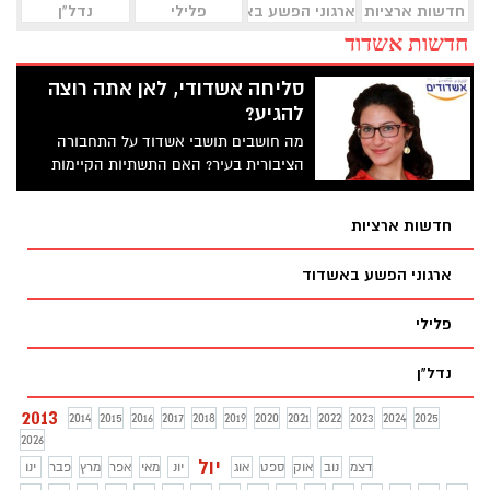
חדשות ארציות
ארגוני הפשע באשדוד
פלילי
נדל"ן
חדשות אשדוד
סליחה אשדודי, לאן אתה רוצה
להגיע?
מה חושבים תושבי אשדוד על התחבורה
הציבורית בעיר? האם התשתיות הקיימות
משרתות את צרכיהם באופן הטוב ביותר?
חדשות ארציות
ארגוני הפשע באשדוד
פלילי
נדל"ן
2013
2014
2015
2016
2017
2018
2019
2020
2021
2022
2023
2024
2025
2026
יול
דצמ
נוב
אוק
ספט
אוג
יונ
מאי
אפר
מרץ
פבר
ינו