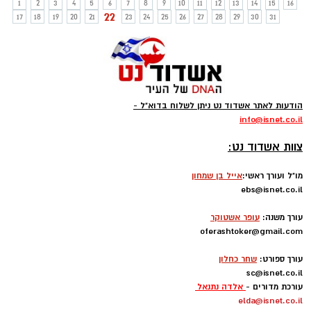
1
2
3
4
5
6
7
8
9
10
11
12
13
14
15
16
22
17
18
19
20
21
23
24
25
26
27
28
29
30
31
הודעות לאתר אשדוד נט ניתן לשלוח בדוא"ל -
info
@isnet.co.i
l
-
צוות אשדוד נט:
מו"ל ועורך ראשי:
אייל בן שמחון
ebs@isnet.co.il
-
עורך משנה:
עופר אשטוקר
oferashtoker@gmail.com
-
עורך ספורט:
שחר כחלון
sc@isnet.co.il
עורכת מדורים -
אלדה נתנאל
elda@isnet.co.il