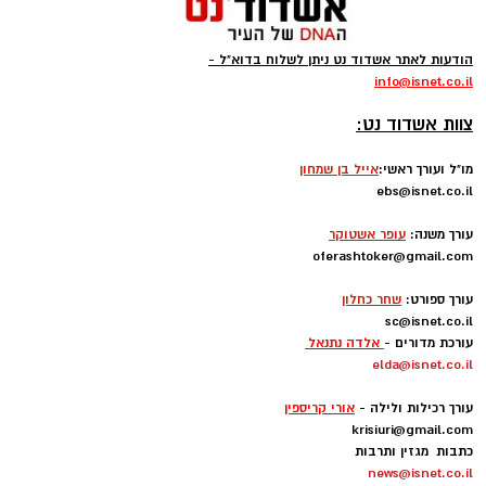
הודעות לאתר אשדוד נט ניתן לשלוח בדוא"ל -
info
@isnet.co.i
l
-
צוות אשדוד נט:
מו"ל ועורך ראשי:
אייל בן שמחון
ebs@isnet.co.il
-
עורך משנה:
עופר אשטוקר
oferashtoker@gmail.com
-
עורך ספורט:
שחר כחלון
sc@isnet.co.il
עורכת מדורים -
אלדה נתנאל
elda@isnet.co.il
-
עורך רכילות ולילה -
אורי קריספין
krisiuri@gmail.com
כתבות מגזין ותרבות
news@isnet.co.il