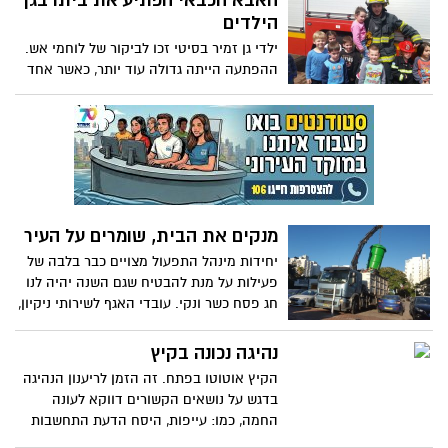
האבא הכבאי הפתיע את ביתו בגן
אתגרים שהקהילה מציבה ביניהם. אשדוד
הילדים
מעצימה ומחזקת את כל חוליות הקהילה
ילדי גן זמיר בסיטי זכו לביקור של לוחמי אש.
ההפתעה הייתה גדולה עוד יותר, כאשר אחד
הכבאים היה אביה של אחת מילדות הגן
מנקים את הבית, שומרים על העיר
יחידות מינהל התפעול מצויים כבר בלבה של
פעילות על מנת להבטיח שגם השנה יהיה לנו
חג פסח כשר ונקי. עובדי האגף לשירותי ניקיון,
פינוי אשפה ועובדי השטח, כמו גם מינהלות
הרבעים, אנשי המוקד העירוני ומחלקות
נהיגה נכונה בקיץ
הפיקוח – כולם מטים שכם לעבודה מאומצת
הקיץ אוטוטו בפתח. זה הזמן לריענון הנהיגה
וקוראים לציבור לשיתוף פעולה כמו אשתקד.
בדגש על נושאים הקשורים דווקא לעונה
רק יחד נוכל לעמוד באתגר
החמה, כמו: עייפות, היסח הדעת התחשבות
בהולכי רגל. קצין הבטיחות בתעבורה של