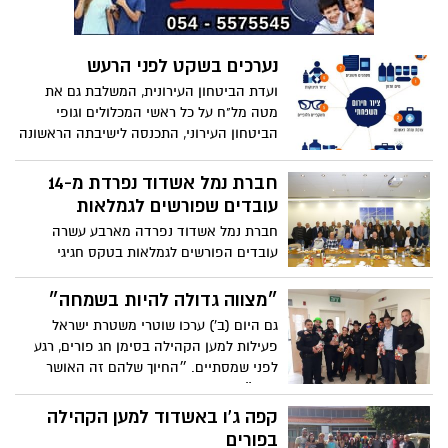
נערכים בשקט לפני הרעש
ועדת הביטחון העירונית, המשלבת גם את
מטה מל"ח על כל ראשי המכלולים וגופי
הביטחון העירוני, התכנסה לישיבתה הראשונה
לשנת העבודה 2017. על סדר יומה עמדו כמה
נושאי ביטחון אך הדגש השנה הושם על
חברת נמל אשדוד נפרדת מ-14
היערכות לרעידת אדמה
עובדים שפורשים לגמלאות
חברת נמל אשדוד נפרדה מארבע עשרה
עובדים הפורשים לגמלאות בטקס חגיגי
שהתקיים בתחילת החודש בנמל. העובדים
הפורשים הם: מוחמד חסונה, מרדכי נחמיאס,
״מצווה גדולה להיות בשמחה״
מקסים וזנה, יחיא שמחי, אברהם צוציאשווילי,
גם היום (ב') ערכו שוטרי משטרת ישראל
מרדושה עיש, מכלוף צרפתי, ז'ק ממן, משה
פעילות למען הקהילה בסימן חג פורים, רגע
רסוני, יהודה גנות, יצחק לוי, אפרים סמחי,
לפני שמסתיים. ״החיוך שלהם זה האושר
אסתר מרש, ואהרון בן גיגי
שלנו״ ציינו השוטרים בתום הפעילות
קפה ג'ו באשדוד למען הקהילה
בפורים