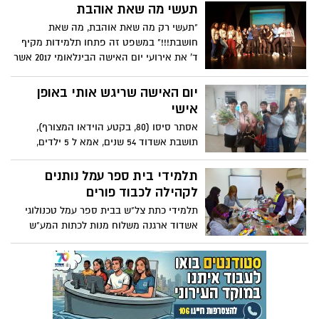
ספר ״מגן הלב״ באשדוד, ושימחו את הילדים
תעשי מה שאת אוהבת
במקום
"תעשי רק מה שאת אוהבת, מה שאת
חושבת!!!" במשפט זה פתחו תלמידות מקיף
ד' את אירועי יום האישה הבינלאומי 2017 אשר
עמד השנה בסימן השוויון הבין מגדרי. הבנות
נהנו ממגוון פעילויות, סדנאות והרצאה
יום האישה שריגש אותי באופן
מרתקת, השתתפו בדיונים והפנימו את המסר
אישי
– כולן שוות, כולן ראויות וכולן יכולות להגשים
אסתר סיסו (80, בקטע הוידאו המצורף),
עצמן ברמה הגבוהה ביותר. גם השמים כבר
תושבת אשדוד 54 שנים, אמא ל 5 ילדים,
אינם הגבול!
סבתא ל 10 נכדים, קיבלה הבוקר פרחים
מצוות כללית אשדוד סיטי יחד עם כל הנשים
תלמידי בית ספר עמל נותנים
שהגיעו למרפאה לרגל יום האישה הבינל. היא
לקהילה לכבוד פורים
סיפרה לי בהתרגשות שהענקת הפרח היא
תלמידי כתת צל"ש בבית ספר עמל טכנולוגי
סגירת מעגל עבורה
אשדוד ארגנה משלוח מנות לכתות המע"ש
(מפעל עבודה שקומי).התלמידים חוו יחד עם
העובדים רגעי שמחה, ריקוד ושירה. השתלבו
בפעילות מעגל מתופפים לכבוד פורים. מתוך
הכרה בשונים ומגוונים והפריה הדדית של
רגעי שמחה.