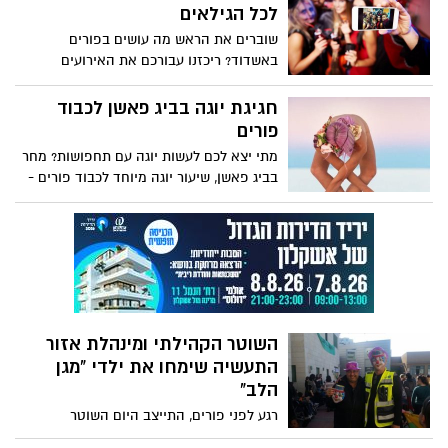
התלמידים וצוות המורים של בית הספר גוונים
לכל הגילאים
ובסופם הוצעו למכירה. מלאי המתנות אזל !
שוברים את הראש מה עושים בפורים
באשדוד? ריכזנו עבורכם את האירועים
שצפויים בימים הקרובים בעיר
חגיגת יוגה בביג פאשן לכבוד
פורים
מתי יצא לכם לעשות יוגה עם תחפושות? מחר
בביג פאשן, שיעור יוגה מיוחד לכבוד פורים -
בחינם
השוטר הקהילתי ומינהלת אזור
התעשיה שימחו את ילדי "מגן
הלב"
רגע לפני פורים, התייצב היום השוטר
הקהילתי עם מנהלת רובע התעשיה בבית