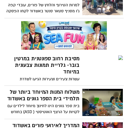
למרות הטירוף והלחץ של פורים, עובדי קפה
ג'ו מסניף סטאר סנטר באשדוד לקחו הפסקה
של כמה שעות והחליטו להפתיע ילדים חולים
מסיבת רחוב ספונטנית במרטין
בובר- גלריית תמונות צבעונית
במיוחד
עשרות צעירים וצעירות הגיעו לשדרת
הפאבים ברחוב מרטין בובר, והרחוב נצבע
בססגוניות לכבוד חג פורים. מוזיקה טובה
משלוח המנות המיוחד ביותר של
ואוירה נהדרת לקבל את השבת וחג פורים
תלמידי בית הספר גוונים באשדוד
בית ספר גוונים הינו לחינוך מיוחד לילדים עם
לקויות על הרצף האוטיסטי ( ASD) בחודש
האחרון עמלו קשה התלמידים והמורים
ולמעלה מ-4,000 משלוחי מנות הוכנו עלידי
המדריך לאירועי פורים באשדוד