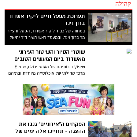
קהילה
תערוכת מפעל חיים ליקיר אשדוד
ברוך וינד
במחווה של כבוד ליקיר אשדוד, הפסל והצייר
מר ברוך וינד, ובמעמד ראש העיר ד"ר יחיאל
לסרי וח"כ אילן גילאון נפתחה הערב תערוכה
של פסלים וציורים מעשי ידיו בבית אריה קלנג
שוטרי הסיור והשיטור העירוני
שבגבעת יונה
מאשדוד ביום המעשים הטובים
שיפוץ דירותיהם של מעוטי יכולת, שיפוץ
מרכז קהילתי של אוכלוסייה מיוחדת ובתיהם
של קשישים, חלוקת סלי מזון לקראת חג
הפסח, שילוב תלמידים בפעילות בטיחות
בדרכים, חלוקת פרחים, ריחניות לרכב
ו"דו"חות חיוביים" לנהגים שגילו אחריות
בנהיגתם הבטוחה והאדיבה, הנם חלק
מהמעשים הטובים אותם עשו היום, יום שלישי
אך כמידי יום, שוטרי משטרת ישראל
הפקחים ה"אירוניים" גנבו את
ההצגה - תחייכו אלה ימים של