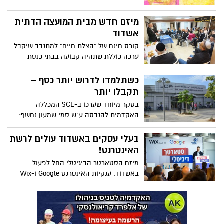
מיזם חדש מבית המועצה הדתית
אשדוד
קורס חינם של "הצלת חיים" למתנדב שיקבל
ערכה כוללת שתהיה קבועה בבתי כנסת
הגדולים בעיר על מנת לתת מענה מהיר בעת
חירום. מיזם חדש וראשוני מסוגו בארץ, של
כשתלמדו לדרוש יותר כסף –
"הצלת חיים" ע"י המועצה הדתית בראשותו
תקבלו יותר
של הרב עובדיה דהן בשיתוף יחד עם עירית
בסקר מיוחד שערכו ב-SCE המכללה
אשדוד מוציאים בימים אלו בבתי הכנסת בעיר
האקדמית להנדסה ע"ש סמי שמעון נחשף:
נשים מרוויחות פחות מגברים מפני שהן
מציבות את ההגשמה העצמית והעניין
בעלי עסקים באשדוד עולים לרשת
בעבודה לפני רמת ההשתכרות
האינטרנט!
מיזם הסטארטר הדיגיטלי החל לפעול
באשדוד. ענקיות האינטרנט Google ו-Wix
ועמותת ׳עתידים׳, יעניקו בחינם עשרות
חבילות דיגיטליות לבעלי עסקים באשדוד