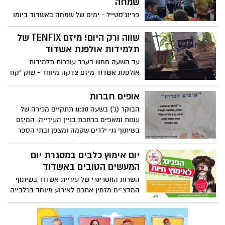
שמחה
פרינג'סטייל - ימים של שמחה באשדוד ביומו
הרביעי עם סדרה של הופעות ברחבי העיר.
וגם, מדוע צמד פקחים חילקו דוחות לתושבים
שווה ורק היום! מיזם TENFIX של
השמחים
תלמידות אולפנת אשדוד
עד השעה חמש בערב עורכות תלמידות
אולפנת אשדוד מיזם צדקה מיוחד - שוק "קח
ותן, והכל בחמישה שקלים
אופים חברות
הבוקר (ג') בשעה 11:30 תתקיים מכירה של
עוגות ומאפים ברחבת בניין העירייה. המיזם
בשיתוף גני ילדים שקמה ומצפן ובתי הספר
רתמים ואמירים בעיר
יום אימוץ כלבים במסגרת יום
המעשים הטובים באשדוד
השרות הווטרינרי של עיריית אשדוד בשיתוף
המדצ"ים מזמין אתכם לאירוע מיוחד בכלבייה
העירונית - עושים טוב גם לחברים על ארבע