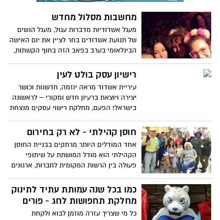
מחשבות מסלול מחדש
מעגל אשדודיות מדברות עגול, מעגל הנשים
של תנועת אשדודים בחר לציין את יום האישה
הבינלאומי בערב בפאב הזה בחוף הקשתות,
ערב של יצירה נשית בשילוב תצוגת אופנה
מפתיעה ומיוחדת. הכנסות הערב הוקדשו
רישיון עסק בולט לעין
כתרומה לקבוצת תאטרון נשים עמותת אנוש
עיריית אשדוד מראה יוזמה, חדשנות וכושר
אשדוד
יצירה ויוצאת ברעיון חדש ומקורי – לראשונה
בישראל! הפעם, מחלקת רישוי עסקים מנצחת
על המלאכה ובקרוב כל תושב בעיר ידע מי הם
בעלי העסקים האוחזים ברישיון עסק כחוק
חוסן קהילתי - לא רק בחירום
אחד המודלים היותר מרתקים בבניית החוסן
הקהילתי הוא מודל המושתת על שיתופי
פעולה בין הרשות המקומית לחברות, ארגונים
ומפעלים מקומיים. סיפור הצלחה כזה הוא
קשרי העבודה בין חברת נמלי ישראל
כמו בכל שנה עמותת עתיד לתינוק
למחלקה לביקור סדיר וקידום נוער. התוצאה:
מחלקת תחפושות לחג - פורים
הנאה צרופה לילדים, לתושבים ולמתנדבים
כל מי שצריך עזרה מוזמן לבוא ולקחת