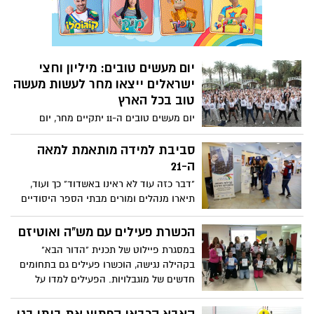
יום מעשים טובים: מיליון וחצי
ישראלים ייצאו מחר לעשות מעשה
טוב בכל הארץ
יום מעשים טובים ה-11 יתקיים מחר, יום
שלישי (ה-28 במארס) בישראל. השנה,
ישתתפו בו למעלה ממיליון וחצי ישראלים
סביבת למידה מותאמת למאה
(אחד מכל חמישה) שייצאו לעשות טוב באלפי
ה-21
פרויקטים בכל רחבי הארץ. יום מעשים טובים
"דבר כזה עוד לא ראינו באשדוד" כך ועוד,
הוא יום שיא של עשייה מתמשכת לאורך כל
תיארו מנהלים ומורים מבתי הספר היסודיים
השנה, אשר סוחף אחריו מיליוני משתתפים
ומהמקיפים את יום השיא העירוני לחדשנות
ברחבי העולם מדי שנה. השנה ישתתפו ביום
וליזמות בדרכי ההוראה והלמידה שהתקיים
הכשרת פעילים עם מש"ה ואוטיזם
מעשים טובים 93 מדינות ברחבי העולם
ביום חמישי האחרון, ה-16.3 באשדוד. כ-320
במסגרת פיילוט של תכנית "הדור הבא"
מורים וכ-2,500 תלמידים משכבות ז'-ח' ב-7
בקהילה נגישה, הוכשרו פעילים גם בתחומים
חטיבות ביניים נחשפו לתכנית. חינוך חכם
חדשים של מוגבלויות. הפעילים למדו על
בעיר חכמה
עצמם, על החוזקות שלהם ומהי מוגבלות,
כיצד לעמוד על זכויותיהם וכיצד להתמודד עם