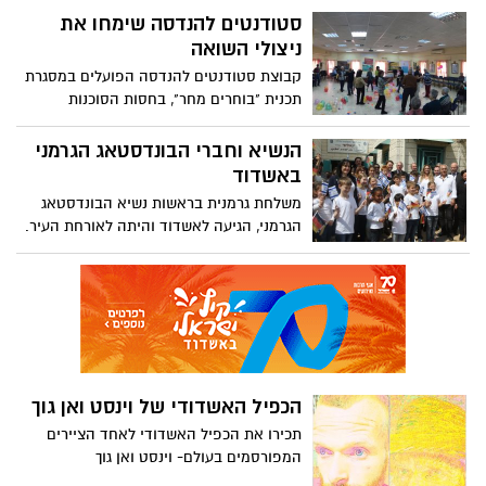
עיריית אשדוד, העביר הדרכה וריענון לציבור
סטודנטים להנדסה שימחו את
עובדי העירייה והוציא הנחיות לנהיגת קיץ.
ניצולי השואה
כדאי גם לציבור לקרוא ולהפנים. אחרי הכל
קבוצת סטודנטים להנדסה הפועלים במסגרת
מדובר בחיים של כולנו
תכנית "בוחרים מחר", בחסות הסוכנות
היהודית ומכללת סמי שמעון, פועלת באשדוד
לרווחת כ-4000 ניצולי שואה באשדוד. בפורים
הנשיא וחברי הבונדסטאג הגרמני
האחרון קיימו חברי הקבוצה יום משמח
באשדוד
במיוחד עבור הקשישים ניצולי השואה בעיר
משלחת גרמנית בראשות נשיא הבונדסטאג
הגרמני, הגיעה לאשדוד והיתה לאורחת העיר.
המשלחת באה ללמוד על הניסיון האשדודי
בנושא עליה וקליטה. ראש העיר קידם את
פניהם ונתן סקירה היסטורית על אשדוד.
בבית ספר גאולים זכתה המשלחת לחזות
בקליטת עולים הלכה למעשה והגיבו בהרבה
מאוד הערכה. כבוד לעיר על שנבחרה לארח
משלחת רמת דרג ועל המודלים שהציגה
הכפיל האשדודי של וינסט ואן גוך
בקליטת עליה
תכירו את הכפיל האשדודי לאחד הציירים
המפורסמים בעולם- וינסט ואן גוך