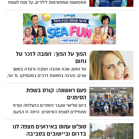
תחפושות שמתאימות לילדים, על מנת לשמח
כל ילד וילד שאף ילד לא ישאר בלי
תחפושת... צרו קשר לפני הגעה עד השעה
13:00 בטלפון : 08-6215202
הפוך על הפוך: זומבה לזכר טל
נחום
טל נחום, שכה אהבה זומבה ורקדה במשך
שנים, נהרגה בתאונת דרכים במקסיקו. מ' וט',
הישראלים האשמים נמלטו ממקסיקו. אסתי
דיטשי אדר מאשדוד תצטרף למדריכי זומבה
פעם ראשונה: קורס בשפת
שיקדישו השבוע שיעור לטל ויקראו לתמיכה
הסימנים
במאבק של משפ' נחום שמגייסת תמיכה
ביום שלישי שעבר הסתיים בהצלחה קורס
באמצעות פלטרפורמת מימון ההמונים
מתחילים לשפת הסימנים. היתה זו הפעם
"גיב-בק" (giveback) ודף פייסבוק
הראשונה שקורס כזה מועבר במסגרת מחלקת
השיקום במועדון החברתי לאנשים חרשים
סופ"ש עמוס באירועים מצפה לנו
וכבדי שמיעה, והוא נועד לסייע לציבור
בדרום וביישובים בסביבה
העובדים אשר בעבודתם עומדים בקשר עם