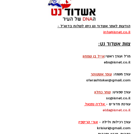
הודעות לאתר אשדוד נט ניתן לשלוח בדוא"ל -
info
@isnet.co.i
l
-
צוות אשדוד נט:
מו"ל ועורך ראשי:
אייל בן שמחון
ebs@isnet.co.il
-
עורך משנה:
עופר אשטוקר
oferashtoker@gmail.com
-
עורך ספורט:
שחר כחלון
sc@isnet.co.il
עורכת מדורים -
אלדה נתנאל
elda@isnet.co.il
-
עורך רכילות ולילה -
אורי קריספין
krisiuri@gmail.com