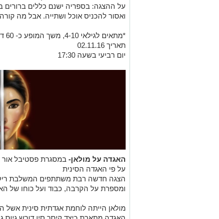
על ההצגה: בספריה ישנם כללים ברורים במ
ואסור להכניס אוכל ושתייה. אבל מה קור
*מתאים לגילאי 4-10, משך המופע כ- 60 דקות, ללא הפסקה.
תאריך 02.11.16
יום רביעי בשעה 17:30
האגדה על מולאן-
במסגרת פסטיבל אור י
על פי האגדה הסינית
הצגה חדשה רבת משתתפים המשלבת ריקודי
ומספרת על הקרבה, כבוד ועל כוחו של הא
מולאן הייתה לוחמת אגדתית סינית אשל הת
האגדה מתארת כיצד קיסר סין דורש גיוס גב