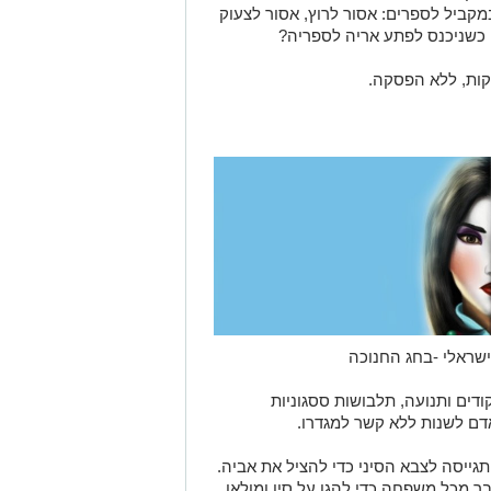
קביל לספרים: אסור לרוץ, אסור לצעוק
ה כשניכנס לפתע אריה לספריה?
שראלי -בחג החנוכה
ם ותנועה, תלבושות ססגוניות
דם לשנות ללא קשר למגדרו.
גייסה לצבא הסיני כדי להציל את אביה.
ר מכל משפחה כדי להגן על סין ומולאן