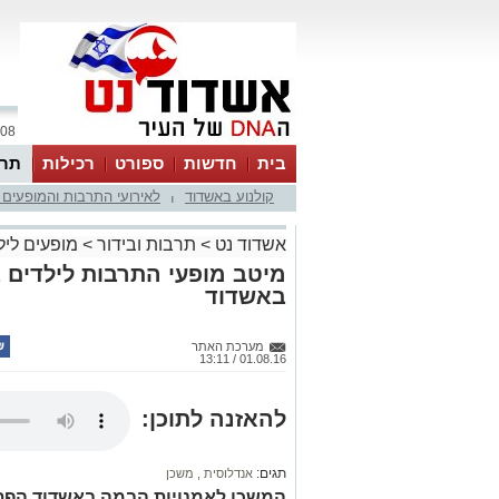
08 אוגוסט 2026 / 16:56
בית
חדשות
ספורט
רכילות
תרב
קולנוע באשדוד
לאירועי התרבות והמופעים 
|
אשדוד נט
>
תרבות ובידור
>
מופעים ליל
מיטב מופעי התרבות לילדים 
באשדוד
מערכת האתר
01.08.16 / 13:11
להאזנה לתוכן:
תגים:
אנדלוסית
,
משכן
המשכן לאמנויות הבמה באשדוד הפתי