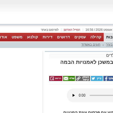
|
המייל האדום
|
לפרסום באתר
ות
קהילה
עסקים
דרושים
דירות
קולנוע
משפט
אודו
בעיר
חוגים באשדוד
|
דים
במשכן לאמנויות הבמה
ע עם פרסום עונת המנויים