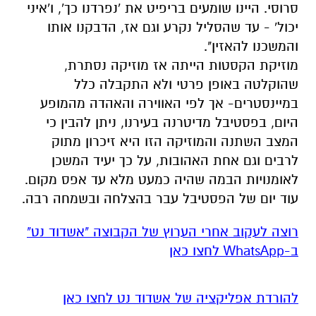
סרוסי. היינו שומעים בריפיט את 'נפרדנו כך', ו'איני
יכול' - עד שהסליל נקרע וגם אז, הדבקנו אותו
והמשכנו להאזין".
מוזיקת הקסטות הייתה אז מוזיקה נסתרת,
שהוקלטה באופן פרטי ולא התקבלה כלל
במיינסטרים- אך לפי האווירה והאהדה מהמופע
היום, בפסטיבל מדיטרנה בעירנו, ניתן להבין כי
המצב השתנה והמוזיקה הזו היא זיכרון מתוק
לרבים וגם אחת האהובות, על כך יעיד המשכן
לאומנויות הבמה שהיה כמעט מלא עד אפס מקום.
עוד יום של הפסטיבל עבר בהצלחה ובשמחה רבה.
רוצה לעקוב אחרי הערוץ של הקבוצה "אשדוד נט"
ב-WhatsApp לחצו כאן
להורדת אפליקציה של אשדוד נט לחצו כאן