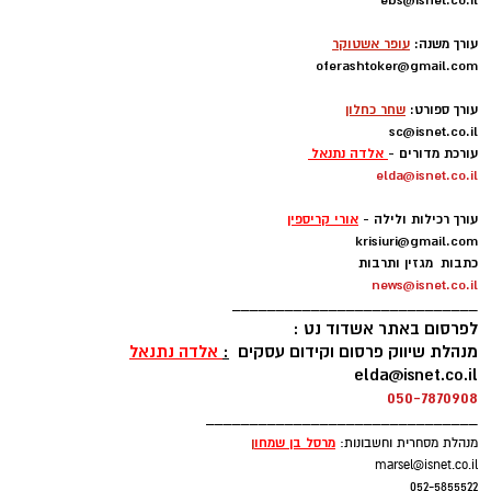
-
עורך משנה:
עופר אשטוקר
oferashtoker@gmail.com
-
עורך ספורט:
שחר כחלון
sc@isnet.co.il
עורכת מדורים -
אלדה נתנאל
elda@isnet.co.il
-
עורך רכילות ולילה -
אורי קריספין
krisiuri@gmail.com
כתבות מגזין ותרבות
news@isnet.co.il
____________________________
לפרסום באתר אשדוד נט :
מנהלת שיווק פרסום וקידום עסקים
:
אלדה נתנאל
elda@isnet.co.il
050-7870908
_______________________________
מרסל בן שמחו
ן
מנהלת מסחרית וחשבונות:
marsel@isnet.co.il
052-5855522