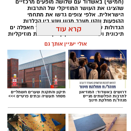
(חמישי) באשדוד עם שלושה מופעים מרכזיים
שהציגו את העושר המוזיקלי של התרבות
הישראלית. אלפי צופים גדשו את מתחמי
ההופעות ונהנו מערב מגוון שנע בין הבלדות
הגדולות של המוזיקה הישראלית, דרך חאפלה ים
קרא עוד
תיכונית ועד למפגש מסקרן בין מסורות מוזיקליות
מתימן ומרוקו.
אולי יעניין אותך גם
להאזנה לתוכן:
אלדה נתנאל / 10:10 07.08.26
דרושים באשדוד: המוזיאון
תיקון והתקנת שערים חשמליים
לתרבות הפלשתים מגייס
מסחר תעשיה ובתים פרטיים >>>
מנהל/ת מחלקת חינוך