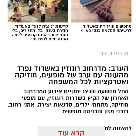
תגים:
פסטיבל תור הזהב אשדוד
מחפשים עורך דין באשדוד
קייטנת "נינג'ה לזוז" באשדוד
לרשימה המלאה כנסו כאן >
חוזרת בענק: בלי מחזורים, בלי
התחייבות- אתם קובעים לכמה
ואיזה ימים להירשם!
תרבות ובידור
הערב: מדרחוב רוגוזין באשדוד נפרד
מהעונה עם ערב של מופעים, מוזיקה
ואטרקציות לכל המשפחה
החל מהשעה 19:00 יתקיים אירוע המדרחוב
האחרון של הקיץ בשדרות רוגוזין, עם מופעי
מוזיקה, מתחמי ילדים, סדנאות יצירה, אמני רחוב,
צילום טוביה סגל
דוכני מזון והכניסה חופשית
גולת הכותרת של הערב הייתה המופע המשותף של
להאזנה לתוכן:
ריטה ושירי מימון
, שתי מהזמרות הבולטות
קרא עוד