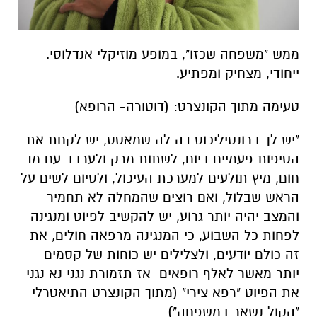
ממש "משפחה שכזו", במופע מוזיקלי אנדלוסי.
ייחודי, מצחיק ומפתיע.
טעימה מתוך הקונצרט: (דוטורה- הרופא)
"יש לך ברונטיליכוס דה לה שמאטס, יש לקחת את
הטיפות פעמיים ביום, לשתות מרק ולערבב עם מד
חום, מיץ תולעים למערכת העיכול, ולסיום לשים על
הראש שבלול, ואם רוצים שהמחלה לא תחמיר
והמצב יהיה יותר גרוע, יש להקשיב לפיוט ומנגינה
לפחות כל השבוע, כי המנגינה מרפאה חולים, את
זה כולם יודעים, ולצלילים יש כוחות של קסמים
יותר מאשר לאלף רופאים אז תזמורת נגני נא נגני
את הפיוט "רפא צירי" (מתוך הקונצרט התיאטרלי
"הקול נשאר במשפחה")