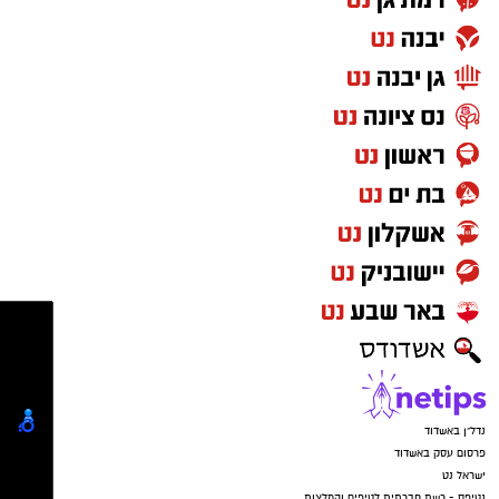
____________________________
לפרסום באתר אשדוד נט :
מנהלת שיווק פרסום וקידום עסקים
:
אלדה נתנאל
elda@isnet.co.il
050-7870908
_______________________________
מרסל בן שמחו
ן
מנהלת מסחרית וחשבונות:
marsel@isnet.co.il
052-5855522
-
אנדרי טורשקין
מתכנת ראשי -
__________________________
לפרסום באתר אשדוד נט ורשת ישראל נט
התקשרו
-
050-7870908
(אלדה נתנאל )
elda@isnet.co.il
צפו בגלריית התמונות שצילם טוביה סגל :
רוצה לעקוב אחרי הערוץ של הקבוצה "אשדוד נט"
קבוצת התקשורת ומקומוני הרשת:
ב-WhatsApp לחצו כאן