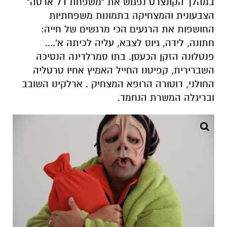
במהלך הקונצרט נפגוש את "משפחת דל ארטה"
הצבעונית והמצחיקה בתמונות משפחתיות
החושפות את הרגעים הכי מרגשים של חייה:
חתונה, לידה, גיוס לצבא, עליה לכיתה א'....
פנטלונה הזקן הכעסן. בתו סמרלדינה הנסיכה
השברירית, קפיטנו החייל האמיץ אחיו טרטליה
החולני, דוטורה הרופא המצחיק . ארלקינו השובב
ובריגלה המשרת הנחמד.