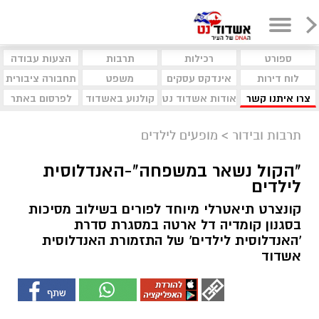
ספורט
רכילות
תרבות
הצעות עבודה
לוח דירות
אינדקס עסקים
משפט
תחבורה ציבורית
צרו איתנו קשר
אודות אשדוד נט
קולנוע באשדוד
לפרסום באתר
תרבות ובידור
>
מופעים לילדים
"הקול נשאר במשפחה"-האנדלוסית
לילדים
קונצרט תיאטרלי מיוחד לפורים בשילוב מסיכות
בסגנון קומדיה דל ארטה במסגרת סדרת
'האנדלוסית לילדים' של התזמורת האנדלוסית
אשדוד