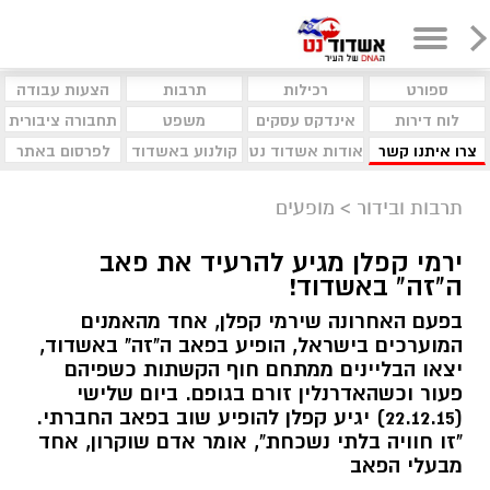
ספורט
רכילות
תרבות
הצעות עבודה
לוח דירות
אינדקס עסקים
משפט
תחבורה ציבורית
צרו איתנו קשר
אודות אשדוד נט
קולנוע באשדוד
לפרסום באתר
תרבות ובידור
>
מופעים
ירמי קפלן מגיע להרעיד את פאב
ה"זה" באשדוד!
בפעם האחרונה שירמי קפלן, אחד מהאמנים
המוערכים בישראל, הופיע בפאב ה"זה" באשדוד,
יצאו הבליינים ממתחם חוף הקשתות כשפיהם
פעור וכשהאדרנלין זורם בגופם. ביום שלישי
(22.12.15) יגיע קפלן להופיע שוב בפאב החברתי.
"זו חוויה בלתי נשכחת", אומר אדם שוקרון, אחד
מבעלי הפאב