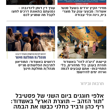
אריק מלך החיות וניבה קשת.
מחירי הקיץ יורדים בשעל סנטר
עורך דין דותן לינדנברג -
אשדוד: מבצעי ענק על מוצרי
נפגעתם בתאונת דרכים לחצו
בית, גינה וכלי עבודה
לקבל מה שמגיע לכם
תגים:
פסטיבל תור הזהב באשדוד
קייטנת "נינג'ה לזוז" באשדוד
דרושים באשדוד: המוזיאון
חוזרת בענק: בלי מחזורים, בלי
לתרבות הפלשתים מגייס
התחייבות- אתם קובעים לכמה
מנהל/ת מחלקת חינוך
ואיזה ימים להירשם!
תרבות ובידור
בעירייה מציינים כי מדובר באירוע הסיום של סדרת
אלפי חוגגים ביום השני של פסטיבל
אירועי המדרחוב לקיץ 2026, ומזמינים את הציבור
"תור הזהב – תוצרת הארץ" באשדוד:
להגיע, לטייל בין הדוכנים, ליהנות מהמופעים ולסיים
ריף כהן ורביד כחלני כבשו את הבמה
צילום טוביה סגל