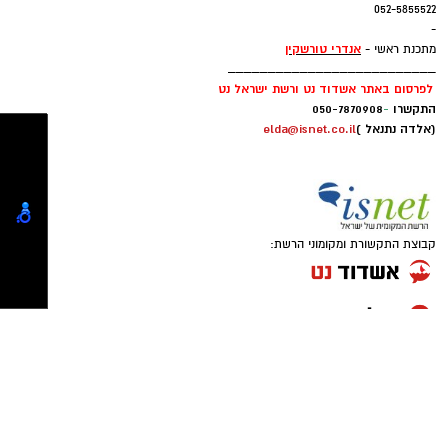
בין פיוט, צלילים מן העולם והשפעות מהתרבות
מרסל בן שמחו
ן
מנהלת מסחרית וחשבונות:
marsel@isnet.co.il
הים־תיכונית.
052-5855522
-
אנדרי טורשקין
מתכנת ראשי -
__________________________
לפרסום באתר אשדוד נט ורשת ישראל נט
התקשרו
-
050-7870908
(אלדה נתנאל )
elda@isnet.co.il
קבוצת התקשורת ומקומוני הרשת: