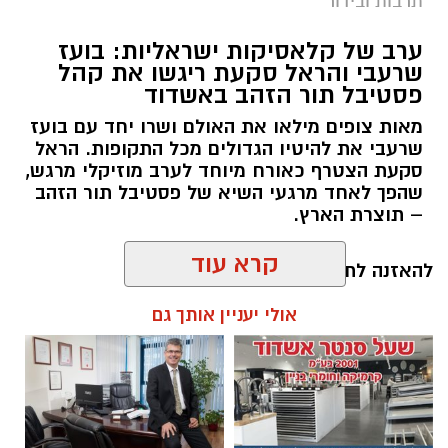
תרבות ובידור
ערב של קלאסיקות ישראליות: בועז
שרעבי והראל סקעת ריגשו את קהל
קרדיט צילום: ODREY, טים נודלמן
פסטיבל תור הזהב באשדוד
עיריית אשדוד מזמינה את תושבי העיר והסביבה
מאות צופים מילאו את האולם ושרו יחד עם בועז
לחגוג את אירוע המדרחוב האחרון של הקיץ,
שרעבי את להיטיו הגדולים מכל התקופות. הראל
שייערך ביום חמישי החל מהשעה 19:00 בשדרות
סקעת הצטרף כאורח מיוחד לערב מוזיקלי מרגש,
שהפך לאחד מרגעי השיא של פסטיבל תור הזהב
רוגוזין.
– תוצרת הארץ.
לאורך השדרה ייהנו המבקרים מערב חגיגי וצבעוני
קרא עוד
לכל המשפחה, עם הולכי קביים, ליצנים, קוסמים,
להאזנה לתוכן:
סדנאות יצירה ללא תשלום, דוכני מזון, מופעי רחוב
אולי יעניין אותך גם
ואווירה קיצית לצד הבריזה מהים.
על הבמה המרכזית יופיעו אנסמבל מדבר, Blues
אלדה נתנאל / 08:18 06.08.26
Power, ג'ויה ואבי בן עמרם במופע בוזוקי. במקביל,
במתחם הילדים יתקיימו מופעים של מורן קסם,