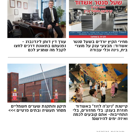
עופר אשטוקר / 11:52 06.08.26
מחירי הקיץ יורדים בשעל סנטר
עורך דין דותן לינדנברג -
אשדוד: מבצעי ענק על מוצרי
נפגעתם בתאונת דרכים לחצו
תגים:
מדרחוב רוגוזין אשדוד
בית, גינה וכלי עבודה
לקבל מה שמגיע לכם
קייטנת "נינג'ה לזוז" באשדוד
תיקון והתקנת שערים חשמליים
חוזרת בענק: בלי מחזורים, בלי
מסחר תעשיה ובתים פרטיים >>>
התחייבות- אתם קובעים לכמה
ואיזה ימים להירשם!