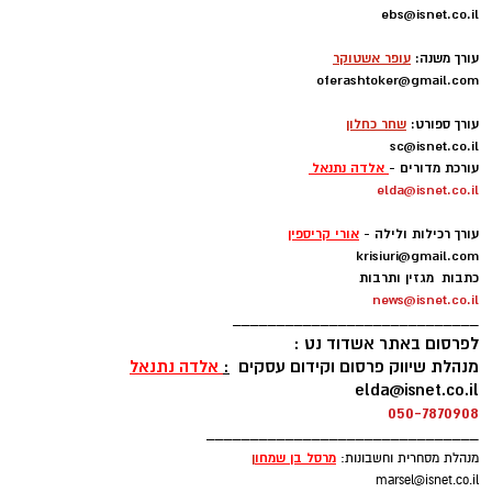
להורדת אפליקציה של אשדוד נט לחצו כאן
מו"ל ועורך ראשי:
אייל בן שמחון
ebs@isnet.co.il
-
עורך משנה:
עופר אשטוקר
oferashtoker@gmail.com
-
עורך ספורט:
שחר כחלון
sc@isnet.co.il
עורכת מדורים -
אלדה נתנאל
elda@isnet.co.il
-
עורך רכילות ולילה -
אורי קריספין
krisiuri@gmail.com
כתבות מגזין ותרבות
צילום מאור נתן
news@isnet.co.il
____________________________
לפרסום באתר אשדוד נט :
במרכז הערב עמד מופע סוחף של ריף כהן ורביד
מנהלת שיווק פרסום וקידום עסקים
:
אלדה נתנאל
elda@isnet.co.il
כחלני, בליווי אנסמבל התזמורת האנדלוסית
050-7870908
אשדוד, שהעניק לקהל מסע מוזיקלי מרגש המשלב
_______________________________