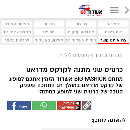
ספורט
רכילות
תרבות
הצעות עבודה
לוח דירות
אינדקס עסקים
משפט
תחבורה ציבורית
צרו איתנו קשר
אודות אשדוד נט
קולנוע באשדוד
לפרסום באתר
תרבות ובידור
>
מופעים לילדים
כרטיס שני מתנה לקרקס מדראנו
מתחם BIG FASHION אשדוד מזמין אתכם למופע
של קרקס מדראנו במהלך חג החנוכה ומעניק
הטבה של כרטיס שני למופע במתנה!
להאזנה לתוכן: