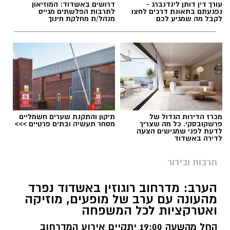
עורך דין דותן לינדנברג -
דרושים באשדוד: המוזיאון
נפגעתם בתאונת דרכים לחצו
לתרבות הפלשתים מגייס
לקבל מה שמגיע לכם
מנהל/ת מחלקת חינוך
תגים:
פסטיבל תור הזהב אשדוד
מכרז הדירות הגדול של
תיקון והתקנת שערים חשמליים
פרשקובסקי. כל מה שצריך
מסחר תעשיה ובתים פרטיים >>>
לדעת לפני שמגישים הצעה
לדירה באשדוד
תרבות ובידור
הערב: מדרחוב רוגוזין באשדוד נפרד
מהעונה עם ערב של מופעים, מוזיקה
ואטרקציות לכל המשפחה
החל מהשעה 19:00 יתקיים אירוע המדרחוב