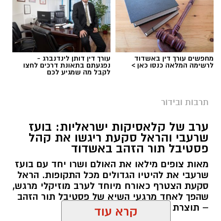
את חברי
צלילי הכרם
משה בן מוש ואהרון ירימי.
המופע החזיר את הקהל אל הקלאסיקות
הישראליות והים־תיכוניות עם שירים כמו "הקולות
של פיראוס", "אהבת חיי", "נשבע", "עוד יום עולה",
מחפשים עורך דין באשדוד
עורך דין דותן לינדנברג -
"ברחובות העיר" ו"עד סוף העולם". האווירה החמה,
לרשימה המלאה כנסו כאן >
נפגעתם בתאונת דרכים לחצו
לקבל מה שמגיע לכם
בליווי שבעה נגנים וזמרת ליווי, הפכה את הערב
לחגיגה של נוסטלגיה ושירה בציבור.
תרבות ובידור
גם מופעו של
סהר דוד
–
"דיוואן א־סהרא"
– זכה
ערב של קלאסיקות ישראליות: בועז
לקבלת פנים נלהבת. בהפקת מקור מיוחדת שילב
שרעבי והראל סקעת ריגשו את קהל
קרדיט צילום: ODREY, טים נודלמן
דוד בין ניגוני הדיוואן התימני, שירים ממרוקו, יצירות
פסטיבל תור הזהב באשדוד
מקוריות ושירים מוכרים מהפסקול הישראלי, ויצר
עיריית אשדוד מזמינה את תושבי העיר והסביבה
מאות צופים מילאו את האולם ושרו יחד עם בועז
מסע מוזיקלי צבעוני ומרגש שחיבר בין מסורות,
לחגוג את אירוע המדרחוב האחרון של הקיץ,
שרעבי את להיטיו הגדולים מכל התקופות. הראל
תרבויות ושורשים.
שייערך ביום חמישי החל מהשעה 19:00 בשדרות
סקעת הצטרף כאורח מיוחד לערב מוזיקלי מרגש,
שהפך לאחד מרגעי השיא של פסטיבל תור הזהב
רוגוזין.
– תוצרת הארץ.