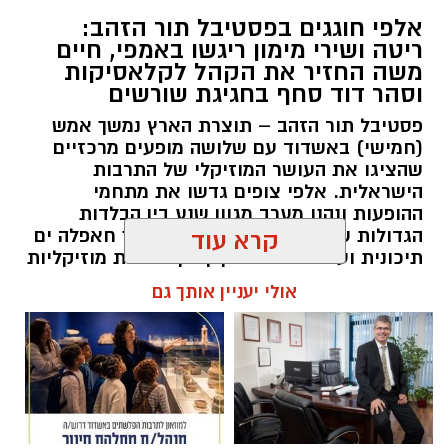
אלפי חוגגים בפסטיבל תור הזהב:
ריטה ושירי מימון ריגשו באמפי, חיים
משה החזיר את הקהל לקלאסיקות
וסהר דוד סחף בחגיגת שורשים
פסטיבל תור הזהב – תוצרת הארץ נמשך אמש
(חמישי) באשדוד עם שלושה מופעים מרכזיים
שהציגו את העושר המוזיקלי של התרבות
הישראלית. אלפי צופים גדשו את מתחמי
ההופעות ונהנו מערב מגוון שנע בין הבלדות
הגדולות של המוזיקה הישראלית, דרך חאפלה ים
קרא עוד
תיכונית ועד למפגש מסקרן בין מסורות מוזיקליות
מתימן ומרוקו.
אולי יעניין אותך גם
להאזנה לתוכן:
אלדה נתנאל / 10:10 07.08.26