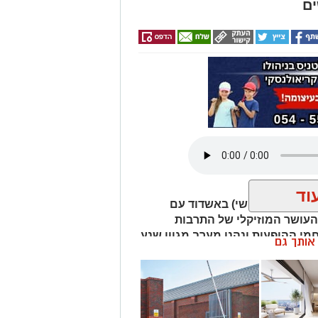
ים
וד
שך אמש (חמישי) באשדוד עם
העושר המוזיקלי של התרבות
מי ההופעות ונהנו מערב מגוון שנע
ן אותך גם
ראלית, דרך חאפלה ים תיכונית ועד
מתימן ומרוקו.