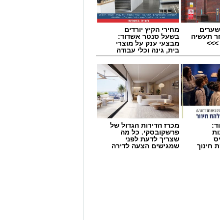
Wha לחצו כאן
שערים
מחירי הקיץ יורדים
ר תעשיה
בשעל סנטר אשדוד:
>>>
מבצעי ענק על מוצרי
בית, גינה וכלי עבודה
ד:
מכרז הדירות הגדול של
ות
פרשקובסקי. כל מה
ס
שצריך לדעת לפני
 חינוך
שמגישים הצעה לדירה
באשדוד
ביבה לחגוג את אירוע המדרחוב האחרון
ן.
וצבעוני לכל המשפחה, עם הולכי קביים,
דוכני מזון, מופעי רחוב ואווירה קיצית