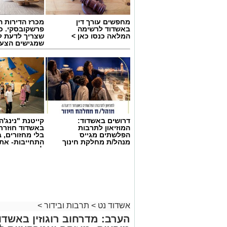
מחפשים עורך דין
מכרז הדירות ה
באשדוד לרשימה
פרשקובסקי. כ
המלאה כנסו כאן >
שצריך לדעת ל
שמגישים הצעה
באשדוד
דרושים באשדוד:
קייטנת "נינג'ה 
המוזיאון לתרבות
באשדוד חוזרת
הפלשתים מגייס
בלי מחזורים, ב
מנהל/ת מחלקת חינוך
התחייבות- את
לכמה ואיזה ימ
להירשם!
צילום טוביה סגל
גולת הכותרת של הערב הייתה המופע המ
מהזמרות הבולטות בישראל, שנפגשו על 
אשדוד נט
>
תרבות ובידור
>
לפסטיבל. ריטה, המצ
הערב: מדרחוב רוגוזין באשד
"עטוף ברחמים", "מחכה", "בוא", "קחי לך" ו"