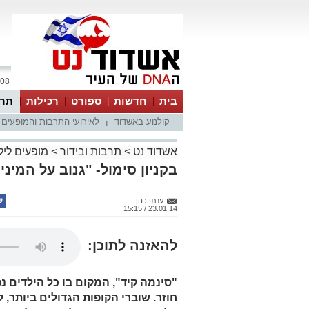
08 אוגוסט 2026 / 01:22
בית
חדשות
ספורט
רכילות
תרב
קולנוע באשדוד
לאירועי התרבות והמופעים 
|
אשדוד נט
>
תרבות ובידור
>
מופעים ליל
בקניון סימול- "גנוב על המיניו
ענתי כהן
23.01.14 / 15:15
להאזנה לתוכן: