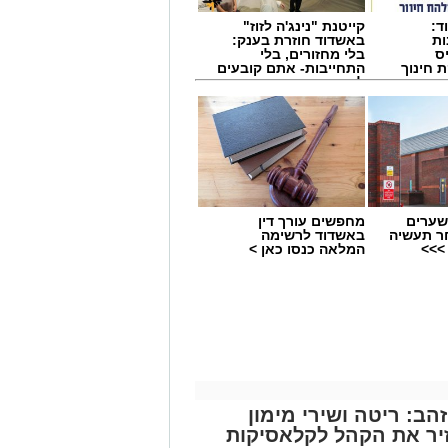
ד:
קייטנת "נינג'ה לזוז"
ות
באשדוד חוזרת בענק:
ס
בלי מחזורים, בלי
 חינוך
התחייבות- אתם קובעים
לכמה ואיזה ימים
להירשם!
שערים
מחפשים עורך דין
ר תעשיה
באשדוד לרשימה
>>>
המלאה כנסו כאן >
הב: ריטה ושירי מימון
יר את הקהל לקלאסיקות