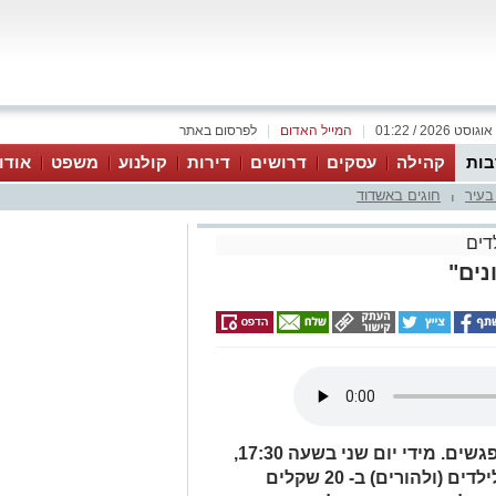
|
המייל האדום
|
לפרסום באתר
ות
קהילה
עסקים
דרושים
דירות
קולנוע
משפט
אודו
בעיר
חוגים באשדוד
|
דים
נים"
"סינמה קיד", המקום בו כל הילדים נפגשים. מידי יום שני בשעה 17:30,
חוזר. שוברי הקופות הגדולים ביותר, לילדים (ולהורים) ב- 20 שקלים