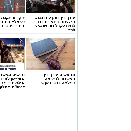
רוצה לעקוב אחרי הערוץ של הקבוצה "אשדוד נט" ב-tsApp
עורך דין דותן לינדנברג -
תיקון והתקנת 
נפגעתם בתאונת דרכים
חשמליים מסח
לחצו לקבל מה שמגיע
ובתים פרטיים 
לכם
מחפשים עורך דין
דרושים באשדו
באשדוד לרשימה
המוזיאון לתרב
המלאה כנסו כאן >
הפלשתים מגיי
מנהל/ת מחלקת
קרדיט צילום: ODREY, טים נודלמן
עיריית אשדוד מזמינה את תושבי העיר והס
של הקיץ, שייערך ביום חמישי החל מהשעה 19:00 בשדרות רוגוזי
לאורך השדרה ייהנו המבקרים מערב חגיגי 
ליצנים, קוסמים, סדנאות יצירה ללא תשלום, 
לצד הבריזה מהים.