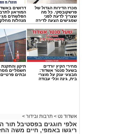
מכרז הדירות הגדול של
דרושים באשדו
פרשקובסקי. כל מה
המוזיאון לתרב
שצריך לדעת לפני
הפלשתים מגיי
שמגישים הצעה לדירה
מנהל/ת מחלקת
באשדוד
מחירי הקיץ יורדים
תיקון והתקנת 
בשעל סנטר אשדוד:
חשמליים מסח
מבצעי ענק על מוצרי
ובתים פרטיים 
בית, גינה וכלי עבודה
אשדוד נט
>
תרבות ובידור
>
אלפי חוגגים בפסטיבל תור הז
ריגשו באמפי, חיים משה החז