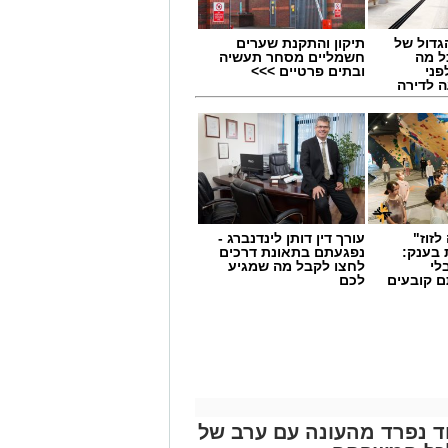
גדול של
תיקון והתקנת שערים
ל מה
חשמליים מסחר תעשיה
פני
ובתים פרטיים >>>
 לדירה
לזוז"
עורך דין דותן לינדנברג -
 בענק:
נפגעתם בתאונת דרכים
לי
לחצו לקבל מה שמגיע
ם קובעים
לכם
ים
שותף של
ריטה ושירי מימון
, שתי
במה אחת בהפקת מקור מיוחדת
יינת 40 שנות קריירה, ביצעה את להיטיה האהובים ובהם
וד נפרד מהעונה עם ערב של
אני חיה לי מיום ליום", בעוד שירי מימון,