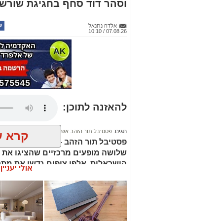
וסהר דוד סחף בחגיגת שורש
אלדה נתנאל
07.08.26 / 10:10
להאזנה לתוכן:
תגים:
פסטיבל תור הזהב אשדוד
קרא ע
פסטיבל תור הזהב – תוצרת הארץ נמ
שלושה מופעים מרכזיים שהציגו את 
הישראלית. אלפי צופים גדשו את מתח
אולי יעניי
בין הבלדות הגדולות של המוזיקה היש
למפגש מסקרן בין מסורות מוזיקליות 