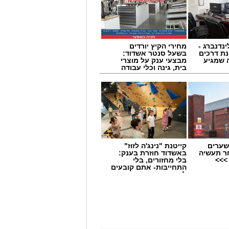
ינדנברג -
מחירי הקיץ יורדים
ת דרכים
בשעל סנטר אשדוד:
 שמגיע
מבצעי ענק על מוצרי
בית, גינה וכלי עבודה
שערים
קייטנת "נינג'ה לזוז"
ר תעשיה
באשדוד חוזרת בענק:
>>>
בלי מחזורים, בלי
התחייבות- אתם קובעים
לכמה ואיזה ימים
להירשם!