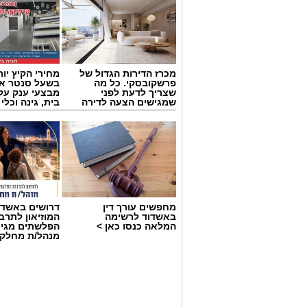
מכרז הדירות הגדול של
מחירי הקיץ יור
פרשקובסקי. כל מה
בשעל סנטר אש
שצריך לדעת לפני
מבצעי ענק על 
שמגישים הצעה לדירה
בית, גינה וכלי
באשדוד
מחפשים עורך דין
דרושים באשדו
באשדוד לרשימה
המוזיאון לתרב
המלאה כנסו כאן >
הפלשתים מגיי
מנהל/ת מחלקת
צילום טוביה סגל
גולת הכותרת של הערב הייתה המופע המ