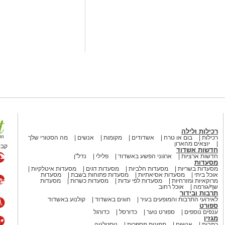
במה אחת בהפקת מקור מיוחדת
יינת 40 שנות קריירה, ביצעה את להיטיה האהובים ובהם
אני חיה לי מיום ליום", בעוד שירי מימון,
 ריגשה עם "השקט שנשאר", "אהבה
נוספים. המפגש בין השתיים יצר ערב
וחיבור מיוחד עם הקהל.
 ישראלית לקראת שבת"
, שבה אירח
מוש ואהרון ירימי. המופע החזיר את
ניות עם שירים כמו "הקולות של
לה", "ברחובות העיר" ו"עד סוף העולם".
ליווי, הפכה את הערב לחגיגה של
רכילות ולילה
רכילות
בום או טרח
אשדודים
מקומות
אנשים
מה הסטורי שלך
יוצאים מהארון
קבו
"
– זכה לקבלת פנים נלהבת. בהפקת
חדשות אשדוד
חדשות ארציות
ארגוני הפשע באשדוד
פלילי
נדל"ן
תימני, שירים ממרוקו, יצירות מקוריות
מסעדות
ע מוזיקלי צבעוני ומרגש שחיבר בין
מסעדות בשריות
מסעדות חלביות
מסעדות דגים
מסעדות איטלקיות
אוכל ביתי
מסעדות אסיאתיות
מסעדות פתוחות בשבת
מסעדות
מרוקאיות ומזרחיות
מסעדות לפי עדות
מסעדות כשרות
מסעדות
שף/גורמה
אוכל רחוב
תרבות ובידור
עם מופעים, הפקות מקור ואירועי תרבות
לאירועי התרבות והמופעים בעיר
חוגים באשדוד
קולנוע באשדוד
ספורט
יקלי והתרבותי של ישראל.
ענפים נוספים
ספורט נוער
כדורסל
כדורגל
מגזין
כתבות
אנשים
תמונות מספרות
נוסטלגיה