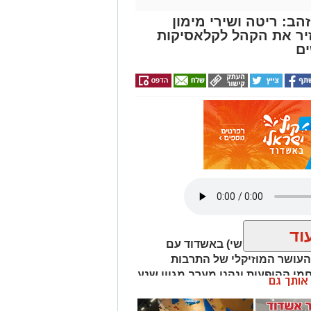
הב: ריטה ושירי מימון
יר את הקהל לקלאסיקות
ים
וד
שך אמש (חמישי) באשדוד עם
העושר המוזיקלי של התרבות
מי ההופעות ונהנו מערב מגוון שנע
ן אותך גם
ראלית, דרך חאפלה ים תיכונית ועד
מתימן ומרוקו.