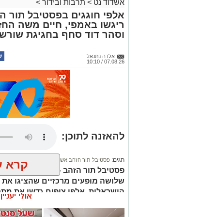
אשדוד נט
>
תרבות ובידור
>
אלפי חוגגים בפסטיבל תור הז
ריגשו באמפי, חיים משה החז
וסהר דוד סחף בחגיגת שורש
אלדה נתנאל
07.08.26 / 10:10
להאזנה לתוכן:
תגים:
פסטיבל תור הזהב אשדוד
קרא ע
פסטיבל תור הזהב – תוצרת הארץ נמ
שלושה מופעים מרכזיים שהציגו את 
הישראלית. אלפי צופים גדשו את מתח
אולי יעניי
בין הבלדות הגדולות של המוזיקה היש
למפגש מסקרן בין מסורות מוזיקליות 