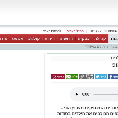
|
המייל האדום
|
לפרסום באתר
ות
קהילה
עסקים
דרושים
דירות
קולנוע
משפט
אודו
בעיר
חוגים באשדוד
|
דים
ופ
מוכרים המצחיקים מערוץ הופ –
ים הכוכבים את הילדים בסודות