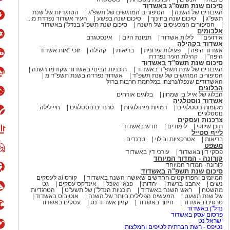
גל
סיכום שנת תשפ"ג באשדוד
הגיבורים של השנה
הסיפורים המרגשים של תשפ"ג
הטרגדיות של שנת
תשפ"ג
סיכום שנה בחינוך
סיכום שנה בפשע
העיר אשדוד נפרדת מ...
הסיפורים המכעיסים של השנה
סיכום שנת תשפ"ג בנדל"ן באשדוד
אלבומים
Wha לחצו כאן
אירועים
לילות אשדוד
תמונת היום
אינסטגרם
אשדוד בקהילה
אשדוד היפה
פעילות עירונית
בריאות
קהילה
זוכי "אות אשדוד
היפה"
קהילת העיר נפרדת
סיכום שנת תשפ"ד באשדוד
הגיבורים של שנת תשפ"ד באשדוד
תוכניות הבינוי באשדוד שקודמו השנה
הסיפורים המרגשים של שנת תשפ"ד
אשדוד נפרדה בשנת תשפ"ד מ
האשדודים שנפלו/נרצחו במלחמת חרבות ברזל
הבלוגים
הבלוג של אייל בן שמחון
בלוגים אורחים
אשדוד נוסטלגיה
מקומות נוסטלגיים
דמויות מיתולוגיות
טרנדים נוסטלגים
חיי לילה
נוסטלגיים
צרכנות ועסקים
תוכן שיווקי
לימודים
חדש באשדוד
לייף סטייל
בריאות
אטרקציות ובילוי
טרנדים
משפט
פסקי דין באשדוד
עורכי דין באשדוד
קורונה - המדור המיוחד
קורונה- המדור המיוחד
סיכום שנת תשפ"ה באשדוד
המיזמים והפרויקטים החדשים שאושרו השנה באשדוד
קורס ai לעסקים
נשים
אהבנו ברשת
יהדות
פנאי ואוכל
אינדקס עסקים
גט
מהשטח
ראש השנה באשדוד
תוכניות הנדל"ן של תשע"ט
הטרגדיות
של שנת תשעט
המעשים הפלילים ביותר של השנה
אוטובוס באשדוד
סרטים באשדוד
חינוך באשדוד
קניון אשדוד נט
עסקים באשדוד
נדל"ן באשדוד
פרסום עסק באשדוד
ישראל נט
נטיפס - רשת חברתית לטיפים והמלצות