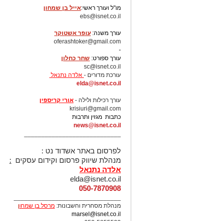
צפו בגלריית התמונות שצילם טוביה ס
מו"ל ועורך ראשי:
אייל בן שמחון
ebs@isnet.co.il
-
עורך משנה:
עופר אשטוקר
רוצה לעקוב אחרי הערוץ של הקבוצה "אשדוד נט" ב-tsApp
oferashtoker@gmail.com
-
עורך ספורט:
שחר כחלון
sc@isnet.co.il
עורכת מדורים -
אלדה נתנאל
elda@isnet.co.il
-
עורך רכילות ולילה -
אורי קריספין
krisiuri@gmail.com
כתבות מגזין ותרבות
news@isnet.co.il
____________________________
לפרסום באתר אשדוד נט :
מנהלת שיווק פרסום וקידום עסקים
:
אלדה נתנאל
elda@isnet.co.il
050-7870908
_______________________________
מנהלת מסחרית וחשבונות:
מרסל בן שמחו
ן
marsel@isnet.co.il