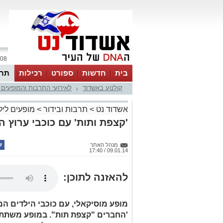
08 אוגוסט 2026 / 10:34
בית
חדשות
ספורט
רכילות
תרב
קולנוע באשדוד
לאירועי התרבות והמופעים 
|
אשדוד נט
>
תרבות ובידור
>
מופעים ליל
'קצפת ותות' עם כוכבי ערוץ ה
מנהל האתר
09.01.14 / 17:40
להאזנה לתוכן:
מופע מוסיקאלי, עם כוכבי הילדים ה
'החברים "קצפת תות". במופע משתתפ