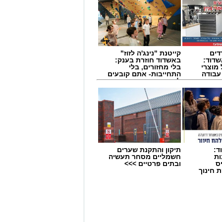
דים
קייטנת "נינג'ה לזוז"
דוד:
באשדוד חוזרת בענק:
מוצרי
בלי מחזורים, בלי
 עבודה
התחייבות- אתם קובעים
לכמה ואיזה ימים
להירשם!
ד:
תיקון והתקנת שערים
ות
חשמליים מסחר תעשיה
ס
ובתים פרטיים >>>
 חינוך
שותף של
ריטה ושירי מימון
, שתי