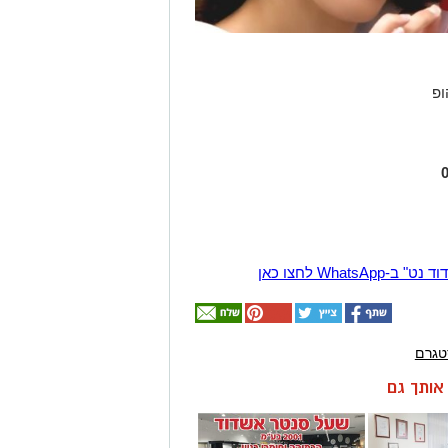
ופ
Wha לחצו כאן
טגרם
ן אותך גם