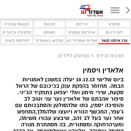
ספורט
רכילות
תרבות
הצעות עבודה
לוח דירות
אינדקס עסקים
משפט
תחבורה ציבורית
צרו איתנו קשר
אודות אשדוד נט
קולנוע באשדוד
לפרסום באתר
תרבות ובידור
>
מופעים לילדים
אלאדין ויסמין
ביום שלישי 10.12.13 יעלה במשכן לאמנויות
הבמה. מחזמר בהפקת ענק בכיכובם של הראל
סקעת, שירי מימון ואלי יצפאן בתפקיד הג'יני.
סיפור אהבתם של אלאדין נער עני וטוב לב
והנסיכה יסמין, בתו שלהסולטן והסתבכותם עם
ג'עפר, המכשף הנורא ויועצו שלהמלך,המחפש
אחר נער בעל לב זהב, שיבצע עבורו משימה,
ומערהרחוקה ומסתורית, בה מסתתרת מנורה