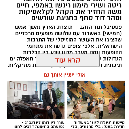
ריטה ושירי מימון ריגשו באמפי, חיים
משה החזיר את הקהל לקלאסיקות
וסהר דוד סחף בחגיגת שורשים
פסטיבל תור הזהב – תוצרת הארץ נמשך אמש
(חמישי) באשדוד עם שלושה מופעים מרכזיים
שהציגו את העושר המוזיקלי של התרבות
הישראלית. אלפי צופים גדשו את מתחמי
ההופעות ונהנו מערב מגוון שנע בין הבלדות
הגדולות של המוזיקה הישראלית, דרך חאפלה ים
קרא עוד
תיכונית ועד למפגש מסקרן בין מסורות מוזיקליות
מתימן ומרוקו.
אולי יעניין אותך גם
להאזנה לתוכן:
אלדה נתנאל / 10:10 07.08.26
קייטנת "נינג'ה לזוז" באשדוד
עורך דין דותן לינדנברג -
חוזרת בענק: בלי מחזורים, בלי
נפגעתם בתאונת דרכים לחצו