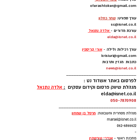
oferashtoker@gmail.com
סדנאות יצירה ללא תשלום, דוכני מזון, מופעי רחוב
-
ואווירה קיצית לצד הבריזה מהים.
עורך ספורט:
שחר כחלון
sc@isnet.co.il
על הבמה המרכזית יופיעו אנסמבל מדבר, Blues
עורכת מדורים -
אלדה נתנאל
elda@isnet.co.il
Power, ג'ויה ואבי בן עמרם במופע בוזוקי. במקביל,
-
במתחם הילדים יתקיימו מופעים של מורן קסם,
עורך רכילות ולילה -
אורי קריספין
אריק מלך החיות וניבה קשת.
krisiuri@gmail.com
כתבות מגזין ותרבות
news@isnet.co.il
____________________________
פסטיבל תור הזהב ממשיך בימים הקרובים עם
לפרסום באתר אשדוד נט :
מופעים, הפקות מקור ואירועי תרבות נוספים,
מנהלת שיווק פרסום וקידום עסקים
:
אלדה נתנאל
elda@isnet.co.il
הממשיכים לחגוג את הפסיפס המוזיקלי והתרבותי
050-7870908
של ישראל.
_______________________________
מרסל בן שמחו
ן
מנהלת מסחרית וחשבונות:
צפו בגלריית התמונות שצילם טוביה סגל
marsel@isnet.co.il
052-5855522
-
אנדרי טורשקין
מתכנת ראשי -