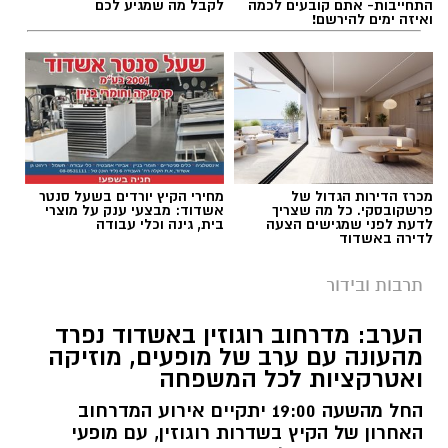
התחייבות- אתם קובעים לכמה
לקבל מה שמגיע לכם
ואיזה ימים להירשם!
תגים:
פסטיבל תור הזהב אשדוד
מכרז הדירות הגדול של
מחירי הקיץ יורדים בשעל סנטר
פרשקובסקי. כל מה שצריך
אשדוד: מבצעי ענק על מוצרי
לדעת לפני שמגישים הצעה
בית, גינה וכלי עבודה
לדירה באשדוד
תרבות ובידור
הערב: מדרחוב רוגוזין באשדוד נפרד
מהעונה עם ערב של מופעים, מוזיקה
ואטרקציות לכל המשפחה
החל מהשעה 19:00 יתקיים אירוע המדרחוב
האחרון של הקיץ בשדרות רוגוזין, עם מופעי