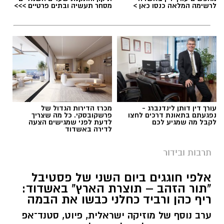
לרשימה המלאה כנסו כאן >
מסחר תעשיה ובתים פרטיים >>>
פסטיבל תור הזהב ממשיך בימים הקרובים עם
תגים:
פסטיבל תור הזהב באשדוד
מופעים, הפקות מקור ואירועי תרבות נוספים,
הממשיכים לחגוג את הפסיפס המוזיקלי והתרבותי
של ישראל.
צפו בגלריית התמונות שצילם טוביה סגל
עורך דין דותן לינדנברג -
מכרז הדירות הגדול של
נפגעתם בתאונת דרכים לחצו
פרשקובסקי. כל מה שצריך
רוצה לעקוב אחרי הערוץ של הקבוצה "אשדוד נט"
לקבל מה שמגיע לכם
לדעת לפני שמגישים הצעה
לדירה באשדוד
ב-WhatsApp לחצו כאן
בעירייה מציינים כי מדובר באירוע הסיום של סדרת
תרבות ובידור
אירועי המדרחוב לקיץ 2026, ומזמינים את הציבור
להורדת אפליקציה של אשדוד נט לחצו כאן
להגיע, לטייל בין הדוכנים, ליהנות מהמופעים ולסיים
אלפי חוגגים ביום השני של פסטיבל
את חופשת הקיץ באווירה חגיגית.
"תור הזהב – תוצרת הארץ" באשדוד:
ריף כהן ורביד כחלני כבשו את הבמה
צילום טוביה סגל
הכניסה חופשית.
ערב נוסף של מוזיקה ישראלית, פיוט, סטנד־אפ
עוד ערב בלתי נשכח נרשם אמש (רביעי) במסגרת