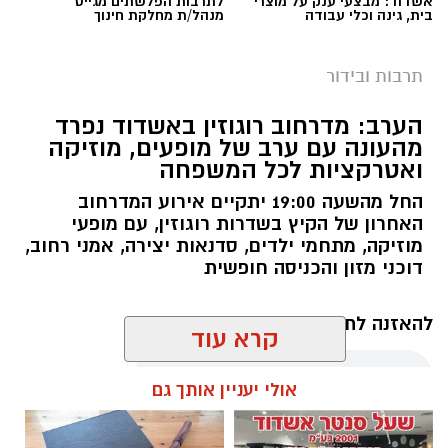
אשדוד: מבצעי ענק על מוצרי
לתרבות הפלשתים מגייס
בית, גינה וכלי עבודה
מנהל/ת מחלקת חינוך
תרבות ובידור
הערב: מדרחוב רוגוזין באשדוד נפרד
מהעונה עם ערב של מופעים, מוזיקה
ואטרקציות לכל המשפחה
החל מהשעה 19:00 יתקיים אירוע המדרחוב
האחרון של הקיץ בשדרות רוגוזין, עם מופעי
מוזיקה, מתחמי ילדים, סדנאות יצירה, אמני רחוב,
צילום טוביה סגל
דוכני מזון והכניסה חופשית
גולת הכותרת של הערב הייתה המופע המשותף של
להאזנה לתוכן:
ריטה ושירי מימון
, שתי מהזמרות הבולטות
קרא עוד
בישראל, שנפגשו על במה אחת בהפקת מקור
מיוחדת לפסטיבל. ריטה, המציינת 40 שנות קריירה,
אולי יעניין אותך גם
ביצעה את להיטיה האהובים ובהם "עטוף ברחמים",
עופר אשטוקר / 11:52 06.08.26
"מחכה", "בוא", "קחי לך" ו"אני חיה לי מיום ליום",