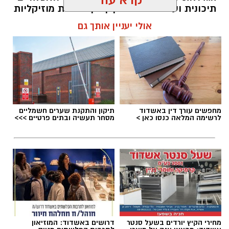
קרא עוד
תיכונית ועד למפגש מסקרן בין מסורות מוזיקליות
מתימן ומרוקו.
אולי יעניין אותך גם
להאזנה לתוכן:
אלדה נתנאל / 10:10 07.08.26
מחפשים עורך דין באשדוד
תיקון והתקנת שערים חשמליים
לרשימה המלאה כנסו כאן >
מסחר תעשיה ובתים פרטיים >>>
תגים:
פסטיבל תור הזהב אשדוד
מחירי הקיץ יורדים בשעל סנטר
דרושים באשדוד: המוזיאון