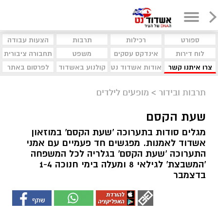
ספורט
רכילות
תרבות
הצעות עבודה
לוח דירות
אינדקס עסקים
משפט
תחבורה ציבורית
צרו איתנו קשר
אודות אשדוד נט
קולנוע באשדוד
לפרסום באתר
תרבות ובידור
>
מופעים לילדים
שעת הקסם
מגלים סודות בתערוכה 'שעת הקסם' במוזאון
אשדוד לאמנות. מפגשים חד פעמיים עם אמני
התערוכה 'שעת הקסם' בגלריה לכל המשפחה
'המשבצת' לגילאי 8 ומעלה בימי חנוכה 1-4
בדצמבר