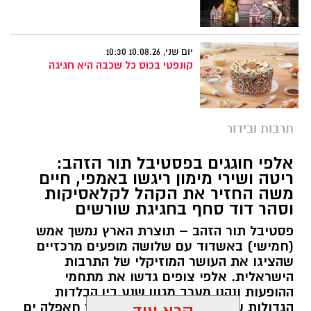
יום שני, 10.08.26 10:30
קונפטי בכוס כל שכבה היא חגיגה
תרבות ובידור
אלפי חוגגים בפסטיבל תור הזהב:
ריטה ושירי מימון ריגשו באמפי, חיים
משה החזיר את הקהל לקלאסיקות
וסהר דוד סחף בחגיגת שורשים
פסטיבל תור הזהב – תוצרת הארץ נמשך אמש
(חמישי) באשדוד עם שלושה מופעים מרכזיים
שהציגו את העושר המוזיקלי של התרבות
הישראלית. אלפי צופים גדשו את מתחמי
ההופעות ונהנו מערב מגוון שנע בין הבלדות
הגדולות של המוזיקה הישראלית, דרך חאפלה ים