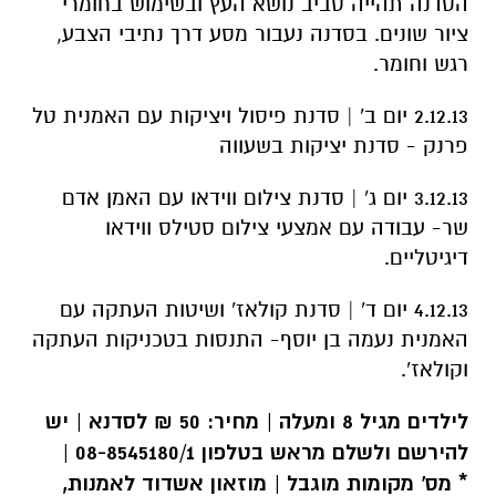
הסדנה תהייה סביב נושא העץ ובשימוש בחומרי
ציור שונים. בסדנה נעבור מסע דרך נתיבי הצבע,
רגש וחומר.
2.12.13 יום ב' | סדנת פיסול ויציקות עם האמנית טל
פרנק - סדנת יציקות בשעווה
3.12.13 יום ג' | סדנת צילום ווידאו עם האמן אדם
שר- עבודה עם אמצעי צילום סטילס ווידאו
דיגיטליים.
4.12.13 יום ד' | סדנת קולאז' ושיטות העתקה עם
האמנית נעמה בן יוסף- התנסות בטכניקות העתקה
וקולאז'.
לילדים מגיל 8 ומעלה | מחיר: 50 ₪ לסדנא | יש
להירשם ולשלם מראש בטלפון 08-8545180/1
|
* מס' מקומות מוגבל | מוזאון אשדוד לאמנות,