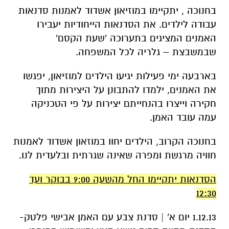
בחנוכה , יתקיימו במוזיאון אשדוד לאמנות סדנאות
עבודה לילדים. את הסדנאות הייחודיות יעבירו
האמנים המציגים בתערוכה 'שעת הקסם'
שבמשבצת – גלריה לכל המשפחה.
בארבעה ימי פעילות יגיעו הילדים למוזיאון, יפגשו
את האמנים, ילמדו להתבונן על היצירות מתוך
חקירה וייצרו בהנחייתם יצירות על פי הטכניקה
עמה עובד האמן.
בחנוכה הקרוב, הילדים יחוו במוזאון אשדוד לאמנות
חוויה מרגשת ומפרה שאינה שגרתית ובלעדית לנו.
הסדנאות יתקיימו החל מהשעה 9:00 בבוקר ועד
12:30
1.12.13 יום א' | סדנת צבע עם האמן אבישי פלטק-