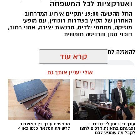
ואטרקציות לכל המשפחה
החל מהשעה 19:00 יתקיים אירוע המדרחוב
האחרון של הקיץ בשדרות רוגוזין, עם מופעי
מוזיקה, מתחמי ילדים, סדנאות יצירה, אמני רחוב,
צילום טוביה סגל
דוכני מזון והכניסה חופשית
גולת הכותרת של הערב הייתה המופע המשותף של
להאזנה לתוכן:
ריטה ושירי מימון
, שתי מהזמרות הבולטות
קרא עוד
בישראל, שנפגשו על במה אחת בהפקת מקור
מיוחדת לפסטיבל. ריטה, המציינת 40 שנות קריירה,
אולי יעניין אותך גם
ביצעה את להיטיה האהובים ובהם "עטוף ברחמים",
עופר אשטוקר / 11:52 06.08.26
"מחכה", "בוא", "קחי לך" ו"אני חיה לי מיום ליום",
בעוד שירי מימון, החוגגת שני עשורים של עשייה
מוזיקלית, ריגשה עם "השקט שנשאר", "אהבה
קטנה", "נשימה", "לאן שלא תלכי" ושירים נוספים.
המפגש בין השתיים יצר ערב עוצמתי של קולות
עורך דין דותן לינדנברג -
מחפשים עורך דין באשדוד
נפגעתם בתאונת דרכים לחצו
לרשימה המלאה כנסו כאן >
נשיים, ביצועים מרגשים וחיבור מיוחד עם הקהל.
תגים:
מדרחוב רוגוזין אשדוד
לקבל מה שמגיע לכם