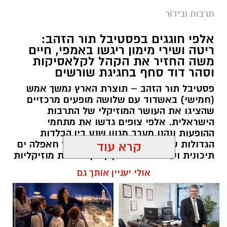
תרבות ובידור
אלפי חוגגים בפסטיבל תור הזהב:
ריטה ושירי מימון ריגשו באמפי, חיים
משה החזיר את הקהל לקלאסיקות
וסהר דוד סחף בחגיגת שורשים
פסטיבל תור הזהב – תוצרת הארץ נמשך אמש
(חמישי) באשדוד עם שלושה מופעים מרכזיים
שהציגו את העושר המוזיקלי של התרבות
הישראלית. אלפי צופים גדשו את מתחמי
ההופעות ונהנו מערב מגוון שנע בין הבלדות
הגדולות של המוזיקה הישראלית, דרך חאפלה ים
קרא עוד
תיכונית ועד למפגש מסקרן בין מסורות מוזיקליות
מתימן ומרוקו.
אולי יעניין אותך גם
להאזנה לתוכן: