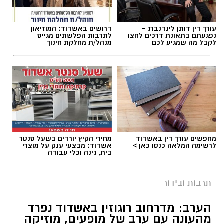
אלדה נתנאל / 10:10 07.08.26
עורך דין דותן לינדנברג -
דרושים באשדוד: המוזיאון
נפגעתם בתאונת דרכים לחצו
לתרבות הפלשתים מגייס
לקבל מה שמגיע לכם
מנהל/ת מחלקת חינוך
תגים:
פסטיבל תור הזהב אשדוד
מחפשים עורך דין באשדוד
מחירי הקיץ יורדים בשעל סנטר
לרשימה המלאה כנסו כאן >
אשדוד: מבצעי ענק על מוצרי
בית, גינה וכלי עבודה
תרבות ובידור
הערב: מדרחוב רוגוזין באשדוד נפרד
מהעונה עם ערב של מופעים, מוזיקה