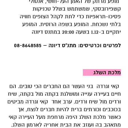
מופע מרתק של האמן העל-חושי, אנטולי
קשפירובסקי, שמשתמש בשלל טכניקות
פסיכו-תראפיות כדי לתת לקהל הצופים חוויה
בלתי נשכחת. המופע בשפה הרוסית. המופע
יתקיים ב-1.12 בשעה 20:00 במתנס דיונה
לפרטים וכרטיסים: מתנ"ס דיונה – 08-8648585
מלכת השלג
קאי וגרדה בני העשר הם החברים הכי טובים. הם
חיים בעיירה ענייה ומושלגת בקתה מול בקתה, שיח
ורדים מול שיח ורדים.
ערב אחד קאי וגרדה מביטים
בכוכבים וכורתים ברית להיות חברים לנצח, אך
כאשר מלכת השלג היפה מרחפת מעל העיירה קאי
מתאהב בה ועוזב את הבית אחריה לארמון השלג.