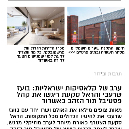
במקביל, התקיימה הפקת המקור
"חאפלה
ישראלית לקראת שבת"
, שבה אירח
חיים משה
את חברי
צלילי הכרם
משה בן מוש ואהרון ירימי.
המופע החזיר את הקהל אל הקלאסיקות
הישראליות והים־תיכוניות עם שירים כמו "הקולות
של פיראוס", "אהבת חיי", "נשבע", "עוד יום עולה",
תיקון והתקנת שערים חשמליים
מכרז הדירות הגדול של
"ברחובות העיר" ו"עד סוף העולם". האווירה החמה,
מסחר תעשיה ובתים פרטיים >>>
פרשקובסקי. כל מה שצריך
לדעת לפני שמגישים הצעה
בליווי שבעה נגנים וזמרת ליווי, הפכה את הערב
לדירה באשדוד
לחגיגה של נוסטלגיה ושירה בציבור.
תרבות ובידור
גם מופעו של
סהר דוד
–
"דיוואן א־סהרא"
– זכה
ערב של קלאסיקות ישראליות: בועז
לקבלת פנים נלהבת. בהפקת מקור מיוחדת שילב
שרעבי והראל סקעת ריגשו את קהל
קרדיט צילום: ODREY, טים נודלמן
דוד בין ניגוני הדיוואן התימני, שירים ממרוקו, יצירות
פסטיבל תור הזהב באשדוד
מקוריות ושירים מוכרים מהפסקול הישראלי, ויצר
עיריית אשדוד מזמינה את תושבי העיר והסביבה
מאות צופים מילאו את האולם ושרו יחד עם בועז
מסע מוזיקלי צבעוני ומרגש שחיבר בין מסורות,
לחגוג את אירוע המדרחוב האחרון של הקיץ,
שרעבי את להיטיו הגדולים מכל התקופות. הראל
תרבויות ושורשים.
שייערך ביום חמישי החל מהשעה 19:00 בשדרות
סקעת הצטרף כאורח מיוחד לערב מוזיקלי מרגש,