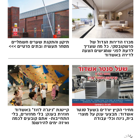
אלדה נתנאל / 09:32 05.08.26
אולי יעניין אותך גם
"פמלה"
,
"אם את אוהבת אותי"
,
"לתת"
,
"תני לי יד"
,
להורדת אפליקציה של אשדוד נט לחצו כאן
"אצלי הכל בסדר"
,
"את לי לילה"
,
"משאלה"
,
"הלוואי"
ושירים נוספים שהפכו לנכסי צאן ברזל
עקבו בפייסבוק
במוזיקה הישראלית.
עקבו באינסטגרם
אליו הצטרף במהלך הערב הזמר הראל סקעת,
תגים:
תור הזהב – תוצרת הארץ" באשדוד
שהוסיף למופע את קולו הייחודי והעניק לקהל
מכרז הדירות הגדול של
תיקון והתקנת שערים חשמליים
פרשקובסקי. כל מה שצריך
מסחר תעשיה ובתים פרטיים >>>
ביצועים משותפים מרגשים, שהתקבלו במחיאות
לדעת לפני שמגישים הצעה
לדירה באשדוד
כפיים ממושכות. השילוב בין שני האמנים יצר ערב
רומנטי, נוסטלגי ומלא אהבה למוזיקה הישראלית.
מחירי הקיץ יורדים בשעל סנטר
קייטנת "נינג'ה לזוז" באשדוד
אשדוד: מבצעי ענק על מוצרי
חוזרת בענק: בלי מחזורים, בלי
בית, גינה וכלי עבודה
התחייבות- אתם קובעים לכמה
ואיזה ימים להירשם!