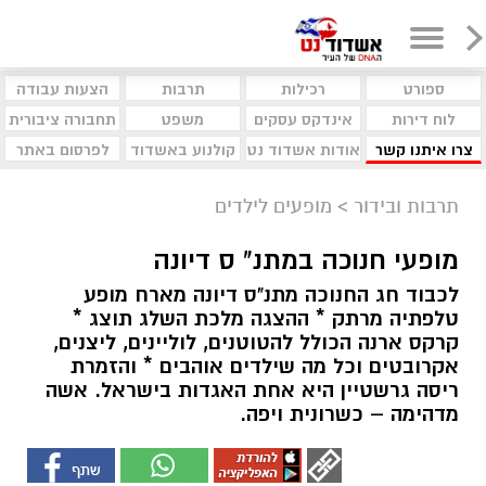
ספורט
רכילות
תרבות
הצעות עבודה
לוח דירות
אינדקס עסקים
משפט
תחבורה ציבורית
צרו איתנו קשר
אודות אשדוד נט
קולנוע באשדוד
לפרסום באתר
תרבות ובידור
>
מופעים לילדים
מופעי חנוכה במתנ" ס דיונה
לכבוד חג החנוכה מתנ"ס דיונה מארח מופע
טלפתיה מרתק * ההצגה מלכת השלג תוצג *
קרקס ארנה הכולל להטוטנים, לוליינים, ליצנים,
אקרובטים וכל מה שילדים אוהבים * והזמרת
ריסה גרשטיין היא אחת האגדות בישראל. אשה
מדהימה – כשרונית ויפה.