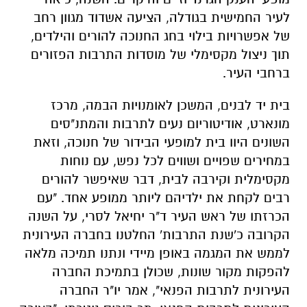
לעיר החמישית בגודלה, הציעה אשדוד מגוון רחב
של אפשרויות בילוי בחג החנוכה להורים והילדים,
תוך ניצול מקסימלי של מוסדות התרבות הפזורים
ברחבי העיר.
בית יד לבנים, המשכן לאומנויות הבמה, מרכז
מונארט, אודיטוריום נעים לתרבות והמתנ"סים
השונים היוו בית למופעי הבידור של חנוכה, וזאת
במחירים שפויים ושווים לכל נפש, עם נוחות
מקסימלית וקירבה לבית, דבר שאיפשר להורים
רבים לקחת את ילדיהם ליותר ממופע אחד. "עם
הכרזתו של ראש העיר ד"ר יחיאל לסרי, על השנה
הקרובה כ'שנת התרבות' החלטנו בחברה העירונית
לממש את המגמה באופן מיידי ונתנו תמיכה מלאה
להפקות מקור שונות, שכולן בתמיכת החברה
העירונית לתרבות הפנאי", אמר יו"ר החברה