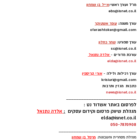
מו"ל ועורך ראשי:
אייל בן שמחון
ebs@isnet.co.il
-
עורך משנה:
עופר אשטוקר
oferashtoker@gmail.com
-
עורך ספורט:
שחר כחלון
sc@isnet.co.il
עורכת מדורים -
אלדה נתנאל
elda@isnet.co.il
-
עורך רכילות ולילה -
אורי קריספין
krisiuri@gmail.com
כתבות מגזין ותרבות
news@isnet.co.il
____________________________
לפרסום באתר אשדוד נט :
מנהלת שיווק פרסום וקידום עסקים
:
אלדה נתנאל
elda@isnet.co.il
050-7870908
_______________________________
מרסל בן שמחו
ן
מנהלת מסחרית וחשבונות: