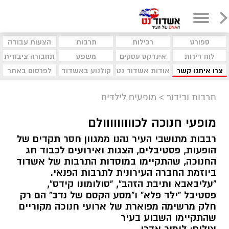
ספורט
רכילות
תרבות
הצעות עבודה
לוח דירות
אינדקס עסקים
משפט
תחבורה ציבורית
צרו איתנו קשר
אודות אשדוד נט
קולנוע באשדוד
לפרסום באתר
תרבות ובידור
>
מופעים לילדים
מופעי חנוכה לכווווווווולם
רבבות מתושבי העיר נהנו ממגוון חסר תקדים של
הופעות, פסטיבלים, הצגות ואירועים לכבוד חג
החנוכה, שהתקיימו במוסדות התרבות של אשדוד
ביוזמת החברה העירונית לתרבות הפנאי.
"עליבאבא ותיבת הזהב", "סולומונו קידס",
פסטיבל "ילד פלא" ו"מסע הקסם של נדב" הם רק
חלק מרשימה מפוארת של ארועי חנוכה מקוריים
שהתקיימו השבוע בעיר