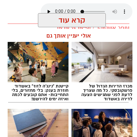
הישראלי.
קרא עוד
בין בית הכנסת לבמת הקונצרטים, ובין הפיוט
העתיק לשיר הישראלי, נחשף הקשר המוזיקלי
עופר אשטוקר / 09:50 09.08.26
אולי יעניין אותך גם
העמוק שממשיך להדהד גם היום. זהו מופע המעניק
מקום של כבוד למסורת חיה, המתחדשת בכל דור
וממשיכה לעצב את פס הקול של החברה
הישראלית.
תגים:
קיץ ישראלי באשדוד
מכרז הדירות הגדול של
קייטנת "נינג'ה לזוז" באשדוד
פרשקובסקי. כל מה שצריך
חוזרת בענק: בלי מחזורים, בלי
לדעת לפני שמגישים הצעה
התחייבות- אתם קובעים לכמה
לדירה באשדוד
ואיזה ימים להירשם!