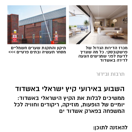
תגים:
התזמורת האנדלוסית הישראלית אשדוד
מכרז הדירות הגדול של
תיקון והתקנת שערים חשמליים
במופע סליחות מיוחד לימים הנוראים, נפגשות
פרשקובסקי. כל מה שצריך
מסחר תעשיה ובתים פרטיים >>>
לדעת לפני שמגישים הצעה
התזמורת האנדלוסית הישראלית
אשדוד
לדירה באשדוד
והפרויקט של רביבו
לערב המוקדש לפיוטי
תרבות ובידור
הסליחות, לתפילה ולשירים שנולדו מתוך המסורת
היהודית והפכו לחלק בלתי נפרד מפס הקול
השבוע באירועי קיץ ישראלי באשדוד
הישראלי.
ממשיכים לבלות את הקיץ הישראלי באשדוד:
יומיים של הופעות, מוזיקה, ריקודים וחוויה לכל
המופע משלב פיוטי סליחות עתיקים לצד
המשפחה בפארק אשדוד ים
קלאסיקות ישראליות ושירים בני זמננו, בעיבודים
תזמורתיים חדשים המפגישים בין המסורת
להאזנה לתוכן:
האנדלוסית, המוזיקה הים־תיכונית והצליל