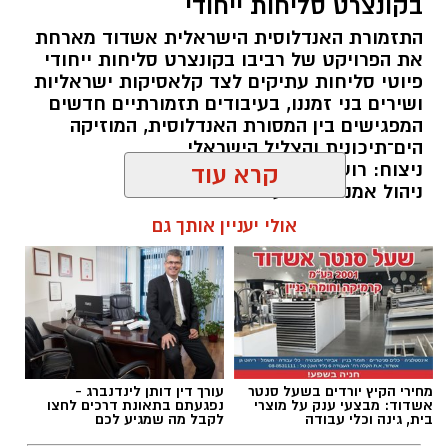
בקונצרט סליחות ייחודי
התזמורת האנדלוסית הישראלית אשדוד מארחת
את הפרויקט של רביבו בקונצרט סליחות ייחודי
פיוטי סליחות עתיקים לצד קלאסיקות ישראליות
ושירים בני זמננו, בעיבודים תזמורתיים חדשים
המפגישים בין המסורת האנדלוסית, המוזיקה
הים־תיכונית והצליל הישראלי
ניצוח: רועי אזולאי
קרא עוד
ניהול אמנותי: אלעד לוי
אולי יעניין אותך גם
מופע ראשון: 31/8/2026 בהיכל התרבות שדות נגב
להאזנה לתוכן:
מחירי הקיץ יורדים בשעל סנטר
עורך דין דותן לינדנברג -
אשדוד: מבצעי ענק על מוצרי
נפגעתם בתאונת דרכים לחצו
אלדה נתנאל / 10:20 09.08.26
בית, גינה וכלי עבודה
לקבל מה שמגיע לכם