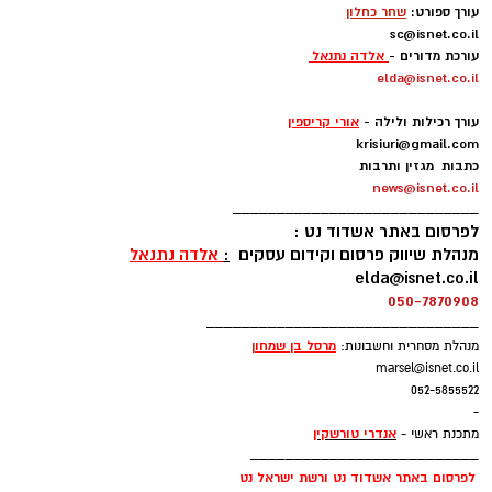
עורך ספורט:
שחר כחלון
sc@isnet.co.il
עורכת מדורים -
אלדה נתנאל
elda@isnet.co.il
-
עורך רכילות ולילה -
אורי קריספין
krisiuri@gmail.com
כתבות מגזין ותרבות
news@isnet.co.il
____________________________
לפרסום באתר אשדוד נט :
מנהלת שיווק פרסום וקידום עסקים
:
אלדה נתנאל
elda@isnet.co.il
050-7870908
_______________________________
צילום טל עבודי
מרסל בן שמחו
ן
מנהלת מסחרית וחשבונות:
מתחם ההצגות יפתח עם עם “בית הבובות של גבי”,
marsel@isnet.co.il
המופע הרשמי של הסדרה האהובה, בהשתתפות
שלום לוטטי מנהל התזמורת האנדלוסית
052-5855522
גבי והדמויות המוכרות לילדים.
-
הישראלית אשדוד
:
אנדרי טורשקין
מתכנת ראשי -
__________________________
בהמשך, בשעה 20:00, תעלה הזמרת גלית פחימה
"
התזמורת האנדלוסית הישראלית אשדוד רואה
לפרסום באתר אשדוד נט ורשת ישראל נט