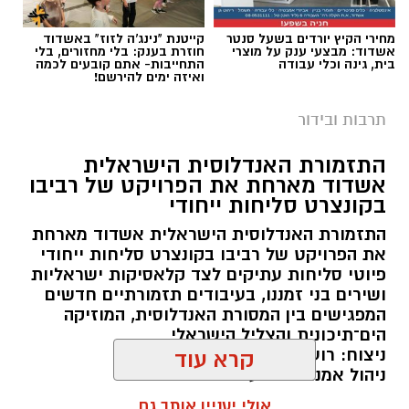
מחירי הקיץ יורדים בשעל סנטר
קייטנת "נינג'ה לזוז" באשדוד
אשדוד: מבצעי ענק על מוצרי
חוזרת בענק: בלי מחזורים, בלי
בית, גינה וכלי עבודה
התחייבות- אתם קובעים לכמה
ואיזה ימים להירשם!
תרבות ובידור
התזמורת האנדלוסית הישראלית
אשדוד מארחת את הפרויקט של רביבו
בקונצרט סליחות ייחודי
מהות אשדוד
התזמורת האנדלוסית הישראלית אשדוד מארחת
האירוע, שייערך תחת הכותרת "מתחברים באלול",
את הפרויקט של רביבו בקונצרט סליחות ייחודי
מיועד לכלל הציבור ויעסוק בחיזוק ובהכנה לקראת
פיוטי סליחות עתיקים לצד קלאסיקות ישראליות
הימים הנוראים, הרחמים והסליחות.
ושירים בני זמננו, בעיבודים תזמורתיים חדשים
המפגישים בין המסורת האנדלוסית, המוזיקה
הים־תיכונית והצליל הישראלי
הערב יתקיים במעמד הרב רפאל רובין שליט"א,
ניצוח: רועי אזולאי
קרא עוד
שיישא דברי חיזוק והתעוררות לקראת הימים
ניהול אמנותי: אלעד לוי
הנוראים והשנה החדשה.
אולי יעניין אותך גם