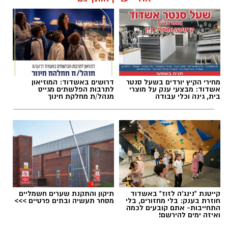
מופע ראשון: 31/8/2026 בהיכל התרבות שדות נגב
האירוע יתקיים ביום שני, ד' באלול תשפ"ו, 17
באוגוסט 2026, בשעה 21:00, בבית הכנסת "שירה
חדשה", ברחוב שבט שמעון 15 ברובע י"ב באשדוד.
להאזנה לתוכן:
מחירי הקיץ יורדים בשעל סנטר
דרושים באשדוד: המוזיאון
אשדוד: מבצעי ענק על מוצרי
לתרבות הפלשתים מגייס
אלדה נתנאל / 10:20 09.08.26
בית, גינה וכלי עבודה
מנהל/ת מחלקת חינוך
תגים:
התזמורת האנדלוסית הישראלית אשדוד
קייטנת "נינג'ה לזוז" באשדוד
תיקון והתקנת שערים חשמליים
במופע סליחות מיוחד לימים הנוראים, נפגשות
הכניסה לאירוע חופשית ועזרת נשים תהיה פתוחה.
חוזרת בענק: בלי מחזורים, בלי
מסחר תעשיה ובתים פרטיים >>>
התחייבות- אתם קובעים לכמה
התזמורת האנדלוסית הישראלית
אשדוד
ואיזה ימים להירשם!
האירוע מתקיים ביוזמת חבר מועצת העיר ויו"ר
והפרויקט של רביבו
לערב המוקדש לפיוטי