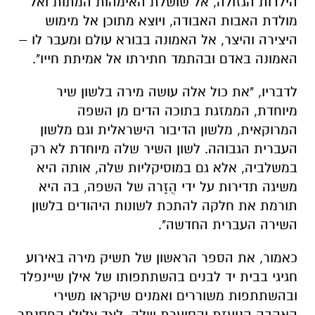
הילדות הגזולה, אל שושלת האימהות המתות ואל
מולדת האבות האבודה, ויוצא מתוכן אל מימוש
היצירה והיצר, אל האמונה בבורא עולם ומעבר לו –
האמונה באדם ובהתמד חתירתו אל אמיתת חייו".
לדבריו, "את כול אלה עושה מירה בלשון שיר
מיוחדת, הממזגת בתוכה הדים מן השפה
המרוקאית, מלשון הדיבור הישראלית וגם מלשון
העברית הגבוהה. לשון השיר שלה מיוחדת לא רק
במשלביה, אלא גם במוסיקליות שלה, אותה היא
משיגה תדירות על ידי הֲזָרה של השפה, בה היא
תורמת את חלקה להתכת לשונות היהודים בלשון
השירה העברית החדשה".
כאמור, את הספר הראשון של תשיק מירה באירוע
חגיגי בבית יד לבנים בהשתתפותו של אילן שיינפלד
ובהשתתפות משוררים ואמנים שיקראו משירי
האהבה הנועזת והסוערת שלה, לצד צלילי הפסנתר