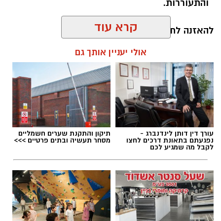
והתעוררות.
קרא עוד
להאזנה לתוכן:
אולי יעניין אותך גם
אלדה נתנאל / 10:56 09.08.26
עורך דין דותן לינדנברג -
תיקון והתקנת שערים חשמליים
נפגעתם בתאונת דרכים לחצו
מסחר תעשיה ובתים פרטיים >>>
לקבל מה שמגיע לכם
תגים:
מהות אשדוד