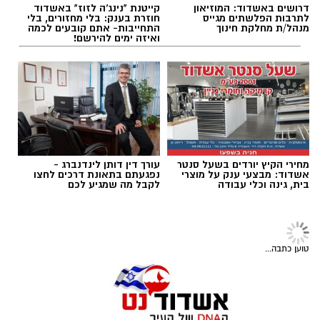
תגים:
קיץ ישראלי באשדוד
עקבו באינסטגרם
דרושים באשדוד: המוזיאון
קייטנת "נינג'ה לזוז" באשדוד
לתרבות הפלשתים מגייס
חוזרת בענק: בלי מחזורים, בלי
מנהל/ת מחלקת חינוך
התחייבות- אתם קובעים לכמה
ואיזה ימים להירשם!
מחירי הקיץ יורדים בשעל סנטר
עורך דין דותן לינדנברג -
אשדוד: מבצעי ענק על מוצרי
נפגעתם בתאונת דרכים לחצו
בית, גינה וכלי עבודה
לקבל מה שמגיע לכם
המופעים יתקיימו במהלך ספטמבר ברחבי הארץ.
צילום: עיריית אשדוד
אלעד לוי, המנהל האמנותי של התזמורת
טוען כתבה...
האנדלוסית הישראלית אשדוד
:
אירועי “קיץ ישראלי באשדוד” ממשיכים היום ומחר
עם תוכנית עשירה בפארק אשדוד ים, המשלבת