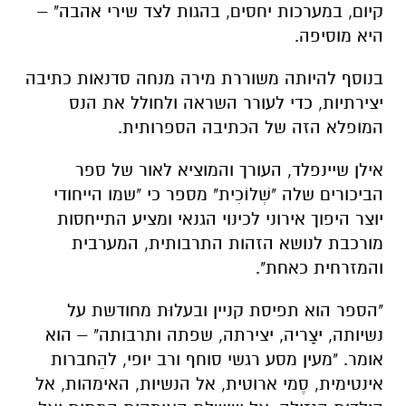
קיום, במערכות יחסים, בהגות לצד שירי אהבה" –
היא מוסיפה.
בנוסף להיותה משוררת מירה מנחה סדנאות כתיבה
יצירתיות, כדי לעורר השראה ולחולל את הנס
המופלא הזה של הכתיבה הספרותית.
אילן שיינפלד, העורך והמוציא לאור של ספר
הביכורים שלה "שְׁלוֹכִית" מספר כי "שמו הייחודי
יוצר היפוך אירוני לכינוי הגנאי ומציע התייחסות
מורכבת לנושא הזהות התרבותית, המערבית
והמזרחית כאחת".
"הספר הוא תפיסת קניין ובעלוּת מחודשת על
נשיותה, יצָריה, יצירתה, שפתה ותרבותה" – הוא
אומר. "מעין מסע רגשי סוחף ורב יופי, להֵחברות
אינטימית, סֶמי ארוטית, אל הנשיות, האימהות, אל