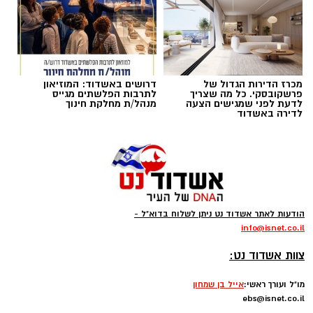
מכרז הדירות הגדול של
דרושים באשדוד: המוזיאון
פרשקובסקי. כל מה שצריך
לתרבות הפלשתים מגייס
לדעת לפני שמגישים הצעה
מנהל/ת מחלקת חינוך
לדירה באשדוד
קרדיט צילום: ODREY, טים נודלמן
הודעות לאתר אשדוד נט ניתן לשלוח בדוא"ל -
עיריית אשדוד מזמינה את תושבי העיר והסביבה
info
@isnet.co.i
l
-
לחגוג את אירוע המדרחוב האחרון של הקיץ,
צוות אשדוד נט:
שייערך ביום חמישי החל מהשעה 19:00 בשדרות
רוגוזין.
מו"ל ועורך ראשי:
אייל בן שמחון
ebs@isnet.co.il
-