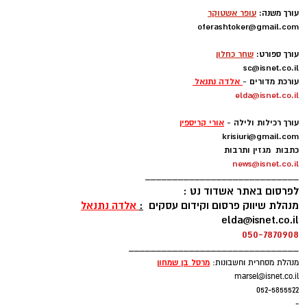
לאורך השדרה ייהנו המבקרים מערב חגיגי וצבעוני
עורך משנה:
עופר אשטוקר
לכל המשפחה, עם הולכי קביים, ליצנים, קוסמים,
oferashtoker@gmail.com
סדנאות יצירה ללא תשלום, דוכני מזון, מופעי רחוב
-
עורך ספורט:
שחר כחלון
ואווירה קיצית לצד הבריזה מהים.
sc@isnet.co.il
עורכת מדורים -
אלדה נתנאל
על הבמה המרכזית יופיעו אנסמבל מדבר, Blues
elda@isnet.co.il
Power, ג'ויה ואבי בן עמרם במופע בוזוקי. במקביל,
-
עורך רכילות ולילה -
אורי קריספין
במתחם הילדים יתקיימו מופעים של מורן קסם,
krisiuri@gmail.com
אריק מלך החיות וניבה קשת.
כתבות מגזין ותרבות
news@isnet.co.il
____________________________
לפרסום באתר אשדוד נט :
מנהלת שיווק פרסום וקידום עסקים
:
אלדה נתנאל
elda@isnet.co.il
050-7870908
_______________________________
מרסל בן שמחו
ן
מנהלת מסחרית וחשבונות:
marsel@isnet.co.il
052-5855522
-