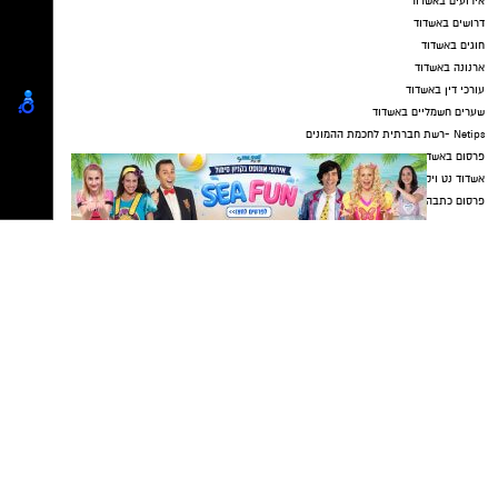
אירועים באשדוד
דרושים באשדוד
חוגים באשדוד
ארנונה באשדוד
עורכי דין באשדוד
שערים חשמליים באשדוד
Netips -רשת חברתית לחכמת ההמונים
פרסום באשדוד
אשדוד נט ויקיפדיה
פרסום כתבה שיווקית
עבודה באשדוד
כתבה באשדוד
אולמות אירועים באשדוד
דירה באשדוד
עו"ד פלילי באשדוד
עורך דין פלילי באשדוד
עורך דין באשדוד
קריית גת נט
חולון נט
פרסום
גלובוס סנטר חוף אשקלון
ייעוץ טכנולוגי