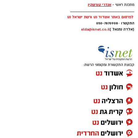
אנדרי טורשקין
מתכנת ראשי -
__________________________
לפרסום באתר אשדוד נט ורשת ישראל נט
התקשרו
-
050-7870908
(אלדה נתנאל )
elda@isnet.co.il
בעירייה מציינים כי מדובר באירוע הסיום של סדרת
אירועי המדרחוב לקיץ 2026, ומזמינים את הציבור
להגיע, לטייל בין הדוכנים, ליהנות מהמופעים ולסיים
את חופשת הקיץ באווירה חגיגית.
קבוצת התקשורת ומקומוני הרשת:
הכניסה חופשית.
רוצה לעקוב אחרי הערוץ של הקבוצה "אשדוד נט"
ב-WhatsApp לחצו כאן
להורדת אפליקציה של אשדוד נט לחצו כאן