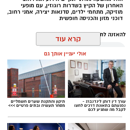
האחרון של הקיץ בשדרות רוגוזין, עם מופעי
מוזיקה, מתחמי ילדים, סדנאות יצירה, אמני רחוב,
דוכני מזון והכניסה חופשית
להאזנה לתוכן:
קרא עוד
אולי יעניין אותך גם
עופר אשטוקר / 11:52 06.08.26
עורך דין דותן לינדנברג -
תיקון והתקנת שערים חשמליים
נפגעתם בתאונת דרכים לחצו
מסחר תעשיה ובתים פרטיים >>>
תגים:
מדרחוב רוגוזין אשדוד
לקבל מה שמגיע לכם