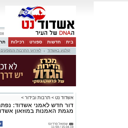
08 אוגוסט 2026 / 10:55
בית
חדשות
ספורט
רכילות
תרב
קולנוע באשדוד
לאירועי התרבות והמופעים 
|
אשדוד נט
>
תרבות ובידור
>
דור חדש לאמני אשדוד: נפתח
מגמת האמנות במוזאון אשדו
שמואל סרדינס
15.04.19 / 11:59