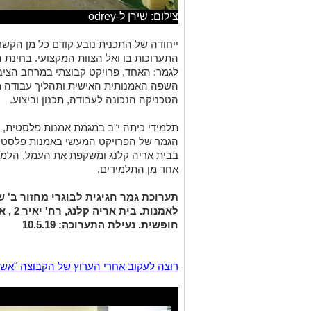
צילום: שירן ל-odrey
ייחודה של התכנית נובע קודם כל מן הקשר 
התערוכות בו
ואל הצוות המקצועי
.
בחינת ה
לגמר
:
האחד
,
פרויקט קבוצתי במרחב הציבו
השפה האמנותית האישית ותהליך עבודה מ
הטכניקה הנכונה לעבודה
,
תכנון וביצוע
.
תלמידי כיתה י
"
ב במגמת אמנות פלסטית
,
הגמר של הפרויקט המעשי באמנות פלסטי
בבית אריה קלנג ומשקפת את העמל
,
הלמי
אחד מן התלמידים
.
תערוכת
גמר
חגיגית
לבוגרי
מחזור
ב
'
ש
לאמנות
.
בית
אריה
קלנג
,
רח
'
יאיר
2 ,
א
חופשית
.
נעילת
התערוכה
: 10.5.19
רוצה לעקוב אחרי הערוץ של הקבוצה "אשדוד נט" ב-tsApp