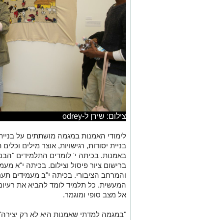
צילום: שירן ל-odrey
לימודי האמנות במגמה מושתתים על בניית
בניית יסודות
,
רגישויות
,
אוצר מילים וכלים 
באמנות
.
בכיתה י
'
לומדים התלמידים
"
הבנ
ברישום ציור פיסול וצילום
.
בכיתה י
"
א מעמי
והמרחב הציבורי
.
בכיתה י
"
ב מעמידים תער
המעשית
.
כל תלמיד לומד להביא את רעיונו
אל מצב סופי ומוגמר
.
"
במגמה למדתי שאמנות היא לא רק יצירה
"