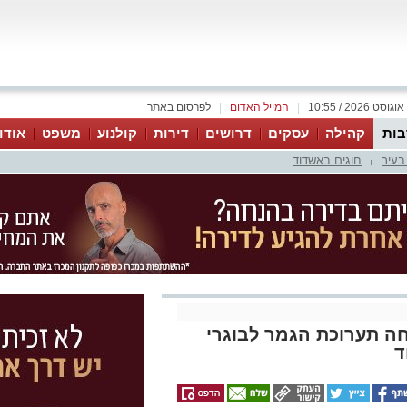
|
המייל האדום
|
לפרסום באתר
ות
קהילה
עסקים
דרושים
דירות
קולנוע
משפט
אודו
בעיר
חוגים באשדוד
|
ה תערוכת הגמר לבוגרי
ד