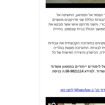
הצמוד אל המוזיאון
,
החשיפה אל
בגרות כוללת שני פרויקטים מעשיים
רי
,
והשני פרויקט אישי אשר מבטא את
מושך הכולל בניית קונספט
,
בחירת
מציגים בתערוכה הקבוצתית את עבודות
ת לבגרות
.
התערוכה מוצגת בגלריה
דה
,
הכישרון והיצירה האישית של כל
ל
לימודים
ייחודים
במוזאון
אשדוד
שדוד
.
למידע
08-9821114.
ה כניסה
Wha לחצו כאן