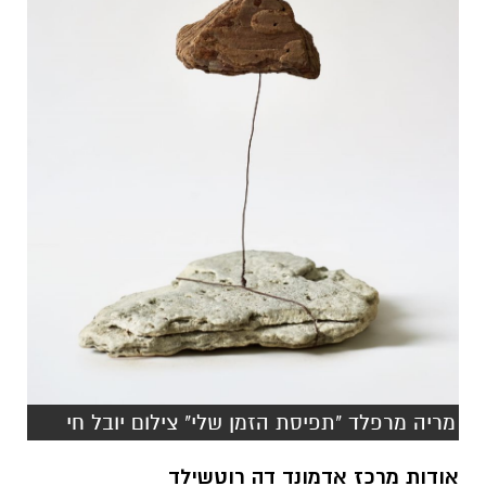
מריה מרפלד "תפיסת הזמן שלי" צילום יובל חי
אודות מרכז אדמונד דה רוטשילד