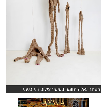
אסתר נאלה "חומר בסיסי" צילום רני כנעני