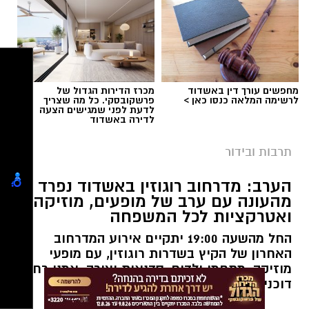
תגים:
פסטיבל תור הזהב אשדוד
מחפשים עורך דין באשדוד
מכרז הדירות הגדול של
לרשימה המלאה כנסו כאן >
פרשקובסקי. כל מה שצריך
לדעת לפני שמגישים הצעה
לדירה באשדוד
תרבות ובידור
הערב: מדרחוב רוגוזין באשדוד נפרד
מהעונה עם ערב של מופעים, מוזיקה
ואטרקציות לכל המשפחה
החל מהשעה 19:00 יתקיים אירוע המדרחוב
האחרון של הקיץ בשדרות רוגוזין, עם מופעי
מוזיקה, מתחמי ילדים, סדנאות יצירה, אמני רחוב,
צילום טוביה סגל
דוכני מזון והכניסה חופשית
גולת הכותרת של הערב הייתה המופע המשותף של