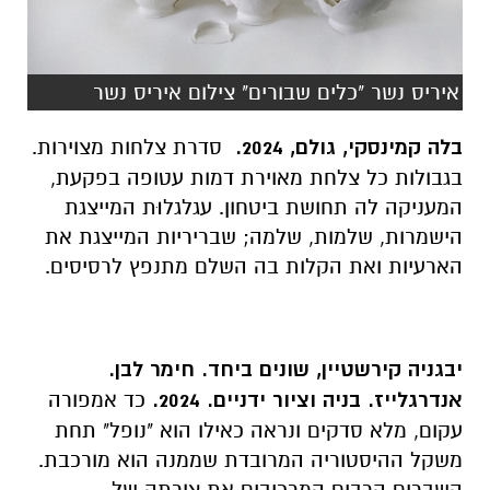
איריס נשר "כלים שבורים" צילום איריס נשר
בלה קמינסקי, גולם, 2024.
סדרת צלחות מצוירות.
בגבולות כל צלחת מאוירת דמות עטופה בפקעת,
המעניקה לה תחושת ביטחון. עגלגלוּת המייצגת
הישמרות, שלמות, שלמה; שבריריות המייצגת את
הארעיות ואת הקלות בה השלם מתנפץ לרסיסים.
יבגניה קירשטיין, שונים ביחד. חימר לבן.
אנדרגלייז. בניה וציור ידניים. 2024.
כד אמפורה
עקום, מלא סדקים ונראה כאילו הוא "נופל" תחת
משקל ההיסטוריה המרובדת שממנה הוא מורכבת.
השברים הרבים המרכיבים את צורתה של