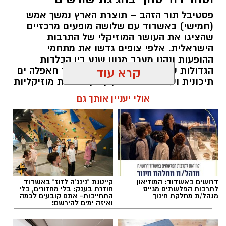
פסטיבל תור הזהב – תוצרת הארץ נמשך אמש
(חמישי) באשדוד עם שלושה מופעים מרכזיים
שהציגו את העושר המוזיקלי של התרבות
הישראלית. אלפי צופים גדשו את מתחמי
ההופעות ונהנו מערב מגוון שנע בין הבלדות
הגדולות של המוזיקה הישראלית, דרך חאפלה ים
קרא עוד
תיכונית ועד למפגש מסקרן בין מסורות מוזיקליות
מתימן ומרוקו.
אולי יעניין אותך גם
להאזנה לתוכן:
אלדה נתנאל / 10:10 07.08.26
דרושים באשדוד: המוזיאון
קייטנת "נינג'ה לזוז" באשדוד
לתרבות הפלשתים מגייס
חוזרת בענק: בלי מחזורים, בלי
מנהל/ת מחלקת חינוך
התחייבות- אתם קובעים לכמה
ואיזה ימים להירשם!