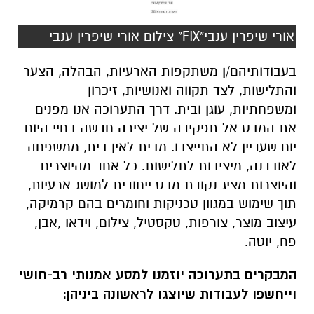
אורי שיפרין ענבי"FIX" צילום אורי שיפרין ענבי
בעבודותיהם/ן משתקפות הארעיות, הבהלה, הצער
והתלישות, לצד תקווה ואנושיות, זיכרון
ומשפחתיות, עוגן ובית. דרך התערוכה אנו מפנים
את המבט אל תפקידה של יצירה חדשה בחיי היום
יום שעדיין לא התייצבו. מבית לאין בית, ממשפחה
לאובדנה, מיציבות לתלישות. כל אחד מהיוצרים
והיוצרות מציג נקודת מבט ייחודית למושג ארעיות,
תוך שימוש במגוון טכניקות וחומרים בהם קרמיקה,
עיצוב מוצר, צורפות, טקסטיל, צילום, וידאו ,אבן,
פח, יוטה.
המבקרים בתערוכה יוזמנו למסע אמנותי רב-חושי
וייחשפו לעבודות שיוצגו לראשונה ביניהן: