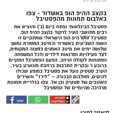
תרבות ובידור
בקצב ההיפ הופ באשדוד - צפו
באלבום תמונות מהפסטיבל
פסטיבל הבינלאומי נפתח ביום (ג') והוציא את
רבים מתושבי העיר לרקוד בקצב ההיפ הופ.
פסטיבל VAV היפ הופ הישראלי שמתקיים זו
השנה השביעית באשדוד וכמיטב המסורת נמשך
שלושה ימים את מיטב האמנים בסצנה המקומית,
לצד פעילויות וסדנאות לילדים ולכל המשפחה
הפתוחות לקהלה הרחב. הפעם הפסטיבל התקיים
ברובע ו' ובקרית התרבות ברחבת מונארט בעיר.
הערב סטטיק נועל את פסטיבל במופע שכולו
להיטים, מאלבום הבכורה – ״לירז״ והשירים
האהובים של סטטיק ובן אל. צפו בגלריית תמונות
מרהיבה מהיומיים של הפסטיבל
להאזנה לתוכן: