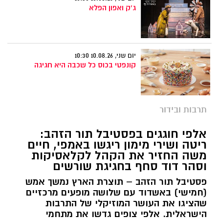
ג'ק ואפון הפלא
יום שני, 10.08.26 10:30
קונפטי בכוס כל שכבה היא חגיגה
תרבות ובידור
אלפי חוגגים בפסטיבל תור הזהב:
ריטה ושירי מימון ריגשו באמפי, חיים
משה החזיר את הקהל לקלאסיקות
וסהר דוד סחף בחגיגת שורשים
פסטיבל תור הזהב – תוצרת הארץ נמשך אמש
(חמישי) באשדוד עם שלושה מופעים מרכזיים
שהציגו את העושר המוזיקלי של התרבות
הישראלית. אלפי צופים גדשו את מתחמי