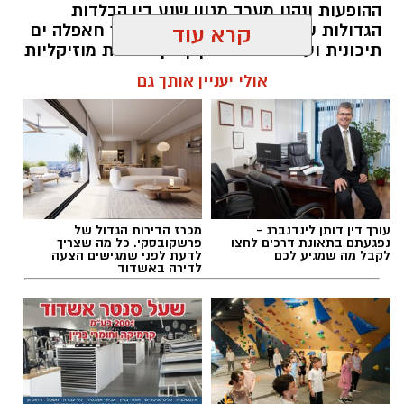
ההופעות ונהנו מערב מגוון שנע בין הבלדות
הגדולות של המוזיקה הישראלית, דרך חאפלה ים
קרא עוד
תיכונית ועד למפגש מסקרן בין מסורות מוזיקליות
מתימן ומרוקו.
אולי יעניין אותך גם
להאזנה לתוכן:
אלדה נתנאל / 10:10 07.08.26
עורך דין דותן לינדנברג -
מכרז הדירות הגדול של
נפגעתם בתאונת דרכים לחצו
פרשקובסקי. כל מה שצריך
לקבל מה שמגיע לכם
לדעת לפני שמגישים הצעה
לדירה באשדוד
תגים:
פסטיבל תור הזהב אשדוד