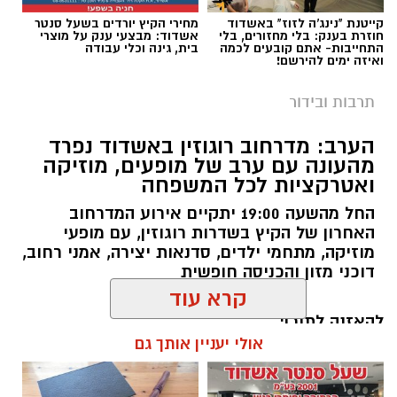
קייטנת "נינג'ה לזוז" באשדוד
מחירי הקיץ יורדים בשעל סנטר
חוזרת בענק: בלי מחזורים, בלי
אשדוד: מבצעי ענק על מוצרי
התחייבות- אתם קובעים לכמה
בית, גינה וכלי עבודה
ואיזה ימים להירשם!
תרבות ובידור
הערב: מדרחוב רוגוזין באשדוד נפרד
מהעונה עם ערב של מופעים, מוזיקה
ואטרקציות לכל המשפחה
החל מהשעה 19:00 יתקיים אירוע המדרחוב
האחרון של הקיץ בשדרות רוגוזין, עם מופעי
מוזיקה, מתחמי ילדים, סדנאות יצירה, אמני רחוב,
צילום טוביה סגל
דוכני מזון והכניסה חופשית
גולת הכותרת של הערב הייתה המופע המשותף של
להאזנה לתוכן:
ריטה ושירי מימון
, שתי מהזמרות הבולטות
קרא עוד
בישראל, שנפגשו על במה אחת בהפקת מקור
מיוחדת לפסטיבל. ריטה, המציינת 40 שנות קריירה,
אולי יעניין אותך גם