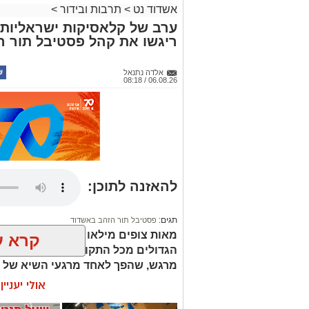
ליצנים, קוסמים, סדנאות יצירה ללא תשלום, 
אשדוד נט
>
תרבות ובידור
>
לצד הבריזה מהים.
ערב של קלאסיקות ישראליות:
ריגשו את קהל פסטיבל תור 
במופע בוזוקי. במקביל, במתחם הילדים ית
אלדה נתנאל
החיות וניבה קשת.
06.08.26 / 08:18
ומזמינים את הציבור להגיע, לטייל בין הדו
חופשת הקיץ באווירה חגיגית.
הכניסה חופשית.
להאזנה לתוכן:
רוצה לעקוב אחרי הערוץ של הקבוצה "אשדוד נט" ב-tsApp
תגים:
פסטיבל תור הזהב באשדוד
מאות צופים מילאו את האולם ושרו יח
קרא ע
הגדולים מכל התקופות. הראל סקעת ה
עקבו בפייסבוק
עקבו באינס
מרגש, שהפך לאחד מרגעי השיא של פ
אולי יעניי