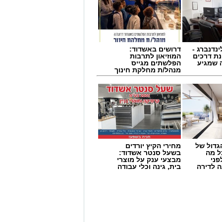
ינדנברג -
דרושים באשדוד:
ת דרכים
המוזיאון לתרבות
 שמגיע
הפלשתים מגייס
מנהל/ת מחלקת חינוך
גדול של
מחירי הקיץ יורדים
ל מה
בשעל סנטר אשדוד:
פני
מבצעי ענק על מוצרי
 לדירה
בית, גינה וכלי עבודה
ביבה לחגוג את אירוע המדרחוב האחרון
ן.
וצבעוני לכל המשפחה, עם הולכי קביים,