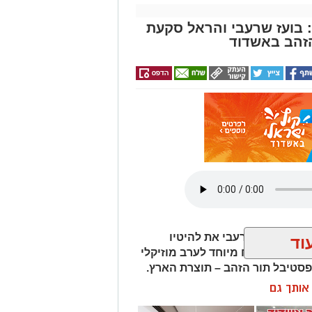
דוכני מזון, מופעי רחוב ואווירה קיצית
 בועז שרעבי והראל סקעת
הזהב באשדוד
על הבמה המרכזית יופיעו אנסמבל מדבר, Blues Power, ג'ויה ואבי בן עמרם
קיימו מופעים של מורן קסם, אריק מלך
בעירייה מציינים כי מדובר באירוע הסיום של סדרת אירועי המדרחוב לקיץ 2026,
כנים, ליהנות מהמופעים ולסיים את
Wha לחצו כאן
ד עם בועז שרעבי את להיטיו
וד
צטרף כאורח מיוחד לערב מוזיקלי
טגרם
סטיבל תור הזהב – תוצרת הארץ.
ן אותך גם