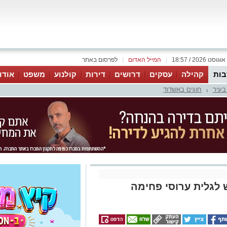
|
המייל האדום
|
לפרסום באתר
ות
קהילה
עסקים
דרושים
דירות
קולנוע
משפט
אודו
בעיר
חוגים באשדוד
|
 לגלית ערוסי פחימה