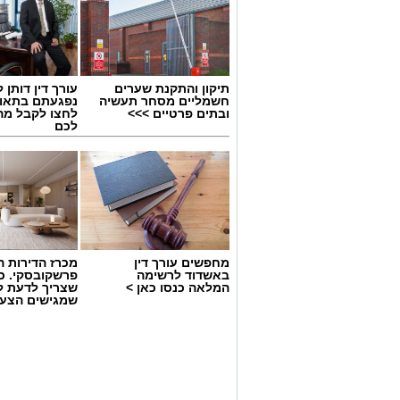
תיקון והתקנת שערים
עורך דין דותן ל
חשמליים מסחר תעשיה
נפגעתם בתאונ
ובתים פרטיים >>>
לחצו לקבל מה
לכם
מחפשים עורך דין
מכרז הדירות ה
באשדוד לרשימה
פרשקובסקי. כ
המלאה כנסו כאן >
שצריך לדעת ל
שמגישים הצעה
קרדיט צילום: ODREY, טים נודלמן
באשדוד
עיריית אשדוד מזמינה את תושבי העיר והס
של הקיץ, שייערך ביום חמישי החל מהשעה 19:00 בשדרות רוגוזי
לאורך השדרה ייהנו המבקרים מערב חגיגי 