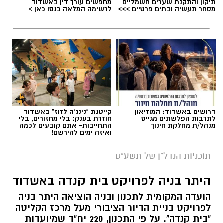
תיקון והתקנת שערים חשמליים
מחפשים עורך דין באשדוד
מסחר תעשיה ובתים פרטיים >>>
לרשימה המלאה כנסו כאן >
דרושים באשדוד: המוזיאון
קייטנת "נינג'ה לזוז" באשדוד
לתרבות הפלשתים מגייס
חוזרת בענק: בלי מחזורים, בלי
מנהל/ת מחלקת חינוך
התחייבות- אתם קובעים לכמה
ואיזה ימים להירשם!
תוכניות הנדל"ן של תשע"ט
היתר בניה לפרויקט בית קנדה באשדוד
הועדה המקומית לתכנון ובניה הוציאה היתר בניה
לפרויקט בניית הדיור הציבורי מעל מרכז הקליטה
"בית קנדה". על פי התכנון, 220 יח"ד שמיועדות