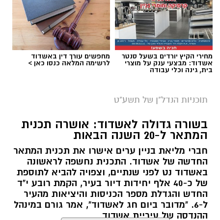
מחירי הקיץ יורדים בשעל סנטר
מחפשים עורך דין באשדוד
אשדוד: מבצעי ענק על מוצרי
לרשימה המלאה כנסו כאן >
בית, גינה וכלי עבודה
תוכניות הנדל"ן של תשע"ט
הדמיית בית קנדה (הדמיה: יח"צ)
בשורה גדולה לאשדוד: אושרה תכנית
שנתיים אחרי
חשיפת אשדוד נט
על פרויקט
המתאר ל-20 השנה הבאות
המגורים שייבנה מעל מרכז הקליטה "בית קנדה",
חברי מליאת בניין ערים אישרו את תכנית המתאר
הועדה המקומית לתכנון ובניה הוציאה היתר בניה
החדשה של אשדוד. התכנית נחשפה לראשונה
לפרויקט.
באשדוד נט לפני שנתיים, וצפויה להביא לתוספת
של כ-40 אלף יחידות דיור בעיר, הקמת רובע י"ד
על פי התכנון בפרויקט ייבנה מגדל מגורים בן 21
החדש והגדלת מספר הכניסות והיציאות מהעיר
קומות עם 220 יח"ד דיור. מדובר במגדל שייבנה
ל-6. "מדובר ביום חג לאשדוד", אמר גורם במינהל
בצידו המזרחי של המבנה בן 4 הקומות שקיים
ההנדסה של עיריית אשדוד