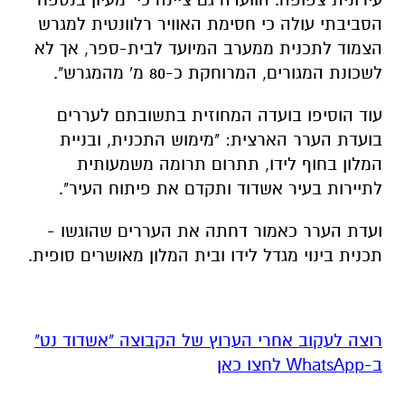
הסביבתי עולה כי חסימת האוויר רלוונטית למגרש
הצמוד לתכנית ממערב המיועד לבית-ספר, אך לא
לשכונת המגורים, המרוחקת כ-80 מ' מהמגרש".
עוד הוסיפו בועדה המחוזית בתשובתם לעררים
בועדת הערר הארצית: "מימוש התכנית, ובניית
המלון בחוף לידו, תתרום תרומה משמעותית
לתיירות בעיר אשדוד ותקדם את פיתוח העיר".
ועדת הערר כאמור דחתה את העררים שהוגשו -
תכנית בינוי מגדל לידו ובית המלון מאושרים סופית.
רוצה לעקוב אחרי הערוץ של הקבוצה "אשדוד נט"
ב-WhatsApp לחצו כאן