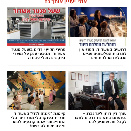
אולי יעניין אותך גם
עופר אשטוקר / 18:48 26.09.19
דרושים באשדוד: המוזיאון
מחירי הקיץ יורדים בשעל סנטר
תגים:
מלון
,
חוף הים
לתרבות הפלשתים מגייס
אשדוד: מבצעי ענק על מוצרי
מנהל/ת מחלקת חינוך
בית, גינה וכלי עבודה
עורך דין דותן לינדנברג -
קייטנת "נינג'ה לזוז" באשדוד
נפגעתם בתאונת דרכים לחצו
חוזרת בענק: בלי מחזורים, בלי
לקבל מה שמגיע לכם
התחייבות- אתם קובעים לכמה
ואיזה ימים להירשם!