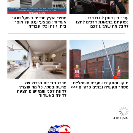
עורך דין דותן לינדנברג -
מחירי הקיץ יורדים בשעל סנטר
תגים:
דיור
נפגעתם בתאונת דרכים לחצו
אשדוד: מבצעי ענק על מוצרי
לקבל מה שמגיע לכם
בית, גינה וכלי עבודה
מספר חדרי המלון המתוכנני -
242
חדרים.
תיקון והתקנת שערים חשמליים
מכרז הדירות הגדול של
בצמוד למלון מתוכנן לקום מבנה מגורים בגובה 14
מסחר תעשיה ובתים פרטיים >>>
פרשקובסקי. כל מה שצריך
לדעת לפני שמגישים הצעה
קומות שיהיו מעל ל-5 קומות חניה ומסחר.
לדירה באשדוד
סה"כ 103 יחידות דיור
תוכניות הנדל"ן של תשע"ט
מתוכננות להבנות במגדל
הדמיית בית קנדה (הדמיה: יח"צ)
המגורים, כאשר על פי התוכנית 20% מהן מתוכננות
בשורה גדולה לאשדוד: אושרה תכנית
שנתיים אחרי
חשיפת אשדוד נט
על פרויקט
להיות דירות קטנות.
המתאר ל-20 השנה הבאות
המגורים שייבנה מעל מרכז הקליטה "בית קנדה",