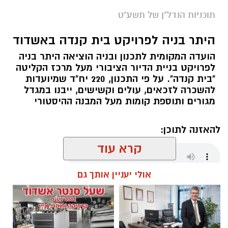
תוכניות הנדל"ן של תשע"ט
הדמיית התוכנית
היתר בניה לפרויקט בית קנדה באשדוד
ועדת המשנה הארצית לעררים החליטה לדחות את
הועדה המקומית לתכנון ובניה הוציאה היתר בניה
העררים שהגישו עמותת "אדם טבע ודין", הפורום
לפרויקט בניית הדיור הציבורי מעל מרכז הקליטה
הציבורי לאיכות הסביבה באשדוד, הפורום הישראלי
"בית קנדה". על פי התכנון, 220 יח"ד שמיועדות
לשמירה על החופים ותושבי האזור - עררים שהוגשו
להשכרה לזכאים, עולים וקשישים, ייבנו במגדל
על ה
חלטת הועדה המחוזית
מחוז דרום שהחליטה
מגורים ותוספת קומות מעל המבנה ההיסטורי
לאשר את התכנית לבנות מלון ומגדל מגורים בקו
ראשון לים סמוך לחוף לידו.
להאזנה לתוכן:
קרא עוד
על פי התכנון, מדובר במבנה מלונאי בין 2 אגפים
שיתנשא לגובה שמונה קומות כל אגף.
אולי יעניין אותך גם
מנהל האתר / 17:52 26.09.19