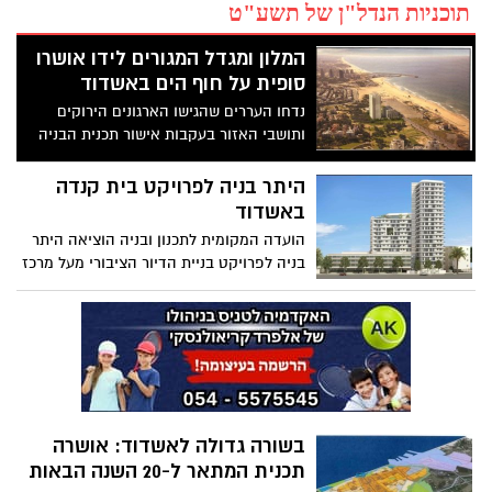
תוכניות הנדל"ן של תשע"ט
המלון ומגדל המגורים לידו אושרו
סופית על חוף הים באשדוד
נדחו העררים שהגישו הארגונים הירוקים
ותושבי האזור בעקבות אישור תכנית הבניה
בחוף לידו באשדוד. מדובר במלון ומגדל
מגורים "מגדל לידו" שיוקמו בקו ראשון לים
היתר בניה לפרויקט בית קנדה
באשדוד
הועדה המקומית לתכנון ובניה הוציאה היתר
בניה לפרויקט בניית הדיור הציבורי מעל מרכז
הקליטה "בית קנדה". על פי התכנון, 220 יח"ד
שמיועדות להשכרה לזכאים, עולים וקשישים,
ייבנו במגדל מגורים ותוספת קומות מעל
המבנה ההיסטורי
בשורה גדולה לאשדוד: אושרה
תכנית המתאר ל-20 השנה הבאות