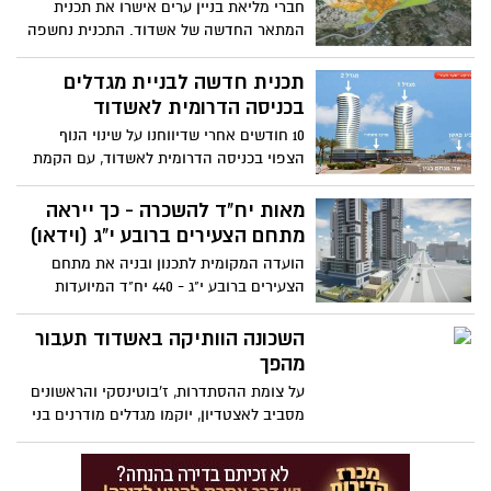
חברי מליאת בניין ערים אישרו את תכנית
המתאר החדשה של אשדוד. התכנית נחשפה
לראשונה באשדוד נט לפני שנתיים, וצפויה
להביא לתוספת של כ-40 אלף יחידות דיור
תכנית חדשה לבניית מגדלים
בעיר, הקמת רובע י"ד החדש והגדלת מספר
בכניסה הדרומית לאשדוד
הכניסות והיציאות מהעיר ל-6. "מדובר ביום
10 חודשים אחרי שדיווחנו על שינוי הנוף
חג לאשדוד", אמר גורם במינהל ההנדסה של
הצפוי בכניסה הדרומית לאשדוד, עם הקמת
עיריית אשדוד
מגדל משרדים במקום שכיום קיימת תחנת
דלק סונול - התכנית משתנה וכעת מבקשים
מאות יח"ד להשכרה - כך ייראה
היזמים להקים שני מגדלים בשילוב מסחר,
מתחם הצעירים ברובע י"ג (וידאו)
משרדים ומגורים
הועדה המקומית לתכנון ובניה את מתחם
הצעירים ברובע י"ג - 440 יח"ד המיועדות
להשכרה לצעירים. כך ייראה הפרויקט, שייבנה
בצמוד למתחם הקאנטרי. צפי שווק בתחילת
השכונה הוותיקה באשדוד תעבור
שנת 2020
מהפך
על צומת ההסתדרות, ז'בוטינסקי והראשונים
מסביב לאצטדיון, יוקמו מגדלים מודרנים בני
10-24 קומות שיחדשו את השכונה מהוותיקות
והמתפוררות בעיר. אלו בנוסף לפינוי
האצטדיון הישן (בעתיד) יצרו שכונה חדשה