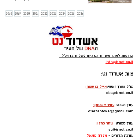
מגדל משרדים במקום שכיום קיימת תחנת
דלק סונול - התכנית משתנה וכעת מבקשים
2018
2019
2020
2021
2022
2023
2024
2025
2026
היזמים להקים שני מגדלים בשילוב מסחר,
משרדים ומגורים
הודעות לאתר אשדוד נט ניתן לשלוח בדוא"ל -
info
@isnet.co.i
l
-
צוות אשדוד נט:
מו"ל ועורך ראשי:
אייל בן שמחון
ebs@isnet.co.il
-
עורך משנה:
עופר אשטוקר
oferashtoker@gmail.com
-
עורך ספורט:
שחר כחלון
sc@isnet.co.il
עורכת מדורים -
אלדה נתנאל