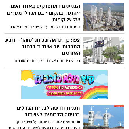
לרובע. במסגרת התכנית גם בריכת בית לברון
הבניינים המתפרקים באחד העם
תעבור שיפוץ
ייהרסו ובמקום ייבנו מגדלי מגורים
של 29 קומות
המתחם הוכרז כמיועד לפינוי בינוי בדצמבר
2017, במסגרת תכנית הפינוי בינוי ייהרסו 112
דירות ישנות ובמתחם שיפונה יבנו 505 יח"ד
צפו: כך תראה שכונת "סוהו" - רובע
בשלושה מגדלי מגורים. חזית הפרויקט תפנה
התרבות של אשדוד ברחוב
לרחוב הרצל ותחיל גם מסחר. הועדה
האורגים
המקומית לתכנון ובניה באשדוד צפויה לאשר
כפי שדיווחנו באשדוד נט, רחוב האורגים
את הפרויקט
באשדוד הולך לעבור מהפך וישלב בתוכו
מגורים - הפרויקט הראשון שמתוכנן יוקם היכן
שכיום קיים מרכז הקניות "הכשרה סנטר"
ובעבר פעל במקום מפעל צמר אוסטרלי. כך
ייראה המתחם על פי התכנון
תכנית חדשה לבניית מגדלים
בכניסה הדרומית לאשדוד
10 חודשים אחרי שדיווחנו על שינוי הנוף
הצפוי בכניסה הדרומית לאשדוד, עם הקמת