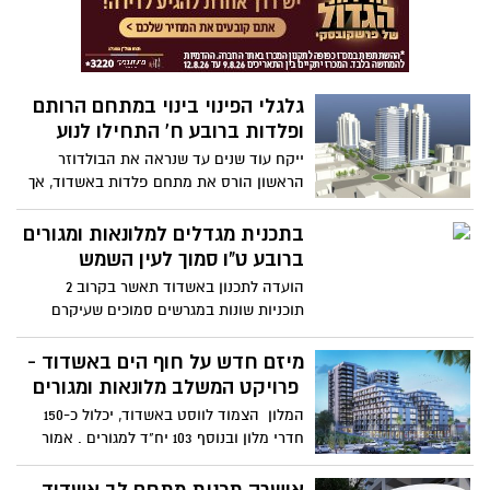
ומודרנית בלב רובע א' הוותיק.
גלגלי הפינוי בינוי במתחם הרותם
ופלדות ברובע ח' התחילו לנוע
ייקח עוד שנים עד שנראה את הבולדוזר
הראשון הורס את מתחם פלדות באשדוד, אך
השנה נורתה יריית הפתיחה לפרויקט שיביא
להתחדשות כל האיזור והריסת מבני פלדות
בתכנית מגדלים למלונאות ומגורים
הידועים לשמצה. יו"ר ועדת בניין ערים, שמעון
ברובע ט"ו סמוך לעין השמש
כצנלסון: "זה הדבר הנכון לטובת תושבי
הועדה לתכנון באשדוד תאשר בקרוב 2
המקום והם יקבלו מענה ראוי למאה ה 21"
תוכניות שונות במגרשים סמוכים שעיקרם
בניית מגדל לבית מלון (בקרבת מלון לאונרדו
וצמוד לעין השמש) ולצידם בניין למגורים
מיזם חדש על חוף הים באשדוד -
פרויקט המשלב מלונאות ומגורים
המלון הצמוד לווסט באשדוד, יכלול כ-150
חדרי מלון ובנוסף 103 יח"ד למגורים . אמור
להתחיל לפעול ב-2022 במקביל לאכלוס מבנה
המגורים.