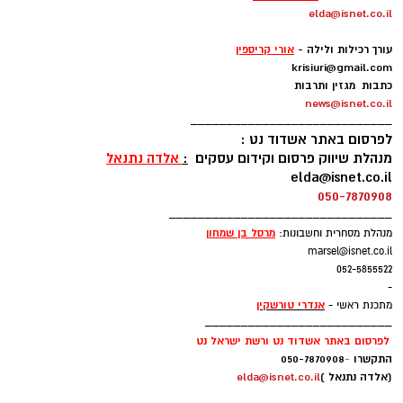
elda@isnet.co.il
-
עורך רכילות ולילה -
אורי קריספין
krisiuri@gmail.com
כתבות מגזין ותרבות
news@isnet.co.il
____________________________
לפרסום באתר אשדוד נט :
מנהלת שיווק פרסום וקידום עסקים
:
אלדה נתנאל
elda@isnet.co.il
050-7870908
_______________________________
מרסל בן שמחו
ן
מנהלת מסחרית וחשבונות:
marsel@isnet.co.il
052-5855522
-
אנדרי טורשקין
מתכנת ראשי -
__________________________
לפרסום באתר אשדוד נט ורשת ישראל נט
התקשרו
-
050-7870908
(אלדה נתנאל )
elda@isnet.co.il