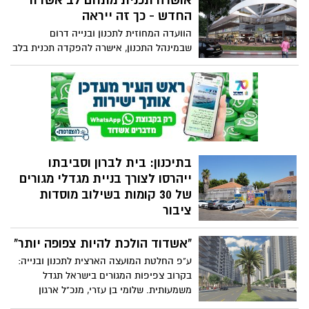
אושרה תכנית מתחם לב אשדוד
החדש - כך זה ייראה
הוועדה המחוזית לתכנון ובנייה דרום
שבמינהל התכנון, אישרה להפקדה תכנית בלב
רובע ה' באשדוד, הכוללת הקמת מתחם חדש
המשלב מגורים, מסחר, תעסוקה, שטחי ציבור
ושטחים פתוחים. התכנית החדשה תחליף את
מבנה קניון "לב אשדוד" המצוי כיום במתחם
בתיכנון: בית לברון וסביבתו
ייהרסו לצורך בניית מגדלי מגורים
של 30 קומות בשילוב מוסדות
ציבור
הועדה המקומית לתכנון ובניה תדון בתכנית
"אשדוד הולכת להיות צפופה יותר"
חדשה למתחם מתנ"ס בית לברון, מגרשי
הטניס וחלק מבריכת בית לברון. על פי התכנון
ע"פ החלטת המועצה הארצית לתכנון ובנייה:
המוצע, באזור ייבנו שלושה מגדלי מגורים עד
בקרוב צפיפות המגורים בישראל תגדל
30 קומות שישלבו בתוכם מתנ"ס שכונתי גדול
משמעותית. שלומי בן עזרי, מנכ"ל ארגון
יותר וכן מוסדות ציבור נוספים שיתנו מענה
הקבלנים באשדוד דווקא מברך על ההחלטה