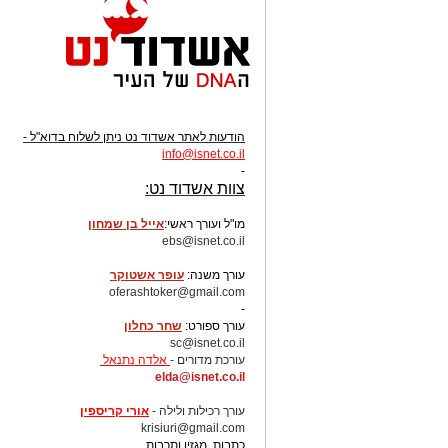
הודעות לאתר אשדוד נט ניתן לשלוח בדוא"ל -
info
@isnet.co.i
l
-
צוות אשדוד נט:
מו"ל ועורך ראשי:
אייל בן שמחון
ebs@isnet.co.il
-
עורך משנה:
עופר אשטוקר
oferashtoker@gmail.com
-
עורך ספורט:
שחר כחלון
sc@isnet.co.il
עורכת מדורים -
אלדה נתנאל
elda@isnet.co.il
-
עורך רכילות ולילה -
אורי קריספין
krisiuri@gmail.com
כתבות מגזין ותרבות