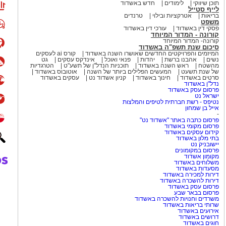
תוכן שיווקי
לימודים
חדש באשדוד
לייף סטייל
בריאות
אטרקציות ובילוי
טרנדים
משפט
פסקי דין באשדוד
עורכי דין באשדוד
קורונה - המדור המיוחד
קורונה- המדור המיוחד
סיכום שנת תשפ"ה באשדוד
המיזמים והפרויקטים החדשים שאושרו השנה באשדוד
קורס ai לעסקים
נשים
אהבנו ברשת
יהדות
פנאי ואוכל
אינדקס עסקים
גט
מהשטח
ראש השנה באשדוד
תוכניות הנדל"ן של תשע"ט
הטרגדיות
של שנת תשעט
המעשים הפלילים ביותר של השנה
אוטובוס באשדוד
סרטים באשדוד
חינוך באשדוד
קניון אשדוד נט
עסקים באשדוד
נדל"ן באשדוד
פרסום עסק באשדוד
ישראל נט
נטיפס - רשת חברתית לטיפים והמלצות
אייל בן שמחון
-
פרסום כתבה באתר "אשדוד נט"
פרסום מקומי באשדוד
קידום עסקים באשדוד
בתי מלון באשדוד
יישובניק נט
פרסום במקומונים
מקומון אשדוד
משלוחים באשדוד
מסעדות באשדוד
דירות למכירה באשדוד
דירות להשכרה באשדוד
פרסום עסק באשדוד
פרסום בבאר שבע
משרדים וחנויות להשכרה באשדוד
שרותי בריאות באשדוד
אירועים באשדוד
דרושים באשדוד
חוגים באשדוד