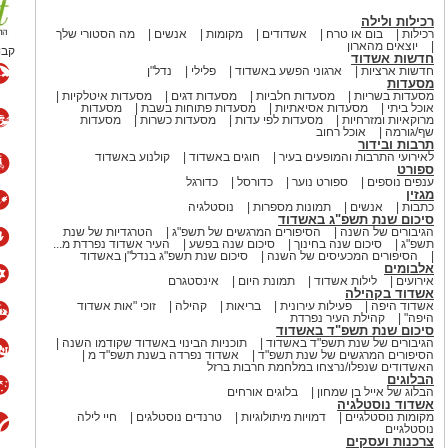
רכילות ולילה
רכילות
בום או טרח
אשדודים
מקומות
אנשים
מה הסטורי שלך
יוצאים מהארון
קבו
חדשות אשדוד
חדשות ארציות
ארגוני הפשע באשדוד
פלילי
נדל"ן
מסעדות
מסעדות בשריות
מסעדות חלביות
מסעדות דגים
מסעדות איטלקיות
אוכל ביתי
מסעדות אסיאתיות
מסעדות פתוחות בשבת
מסעדות
מרוקאיות ומזרחיות
מסעדות לפי עדות
מסעדות כשרות
מסעדות
שף/גורמה
אוכל רחוב
תרבות ובידור
לאירועי התרבות והמופעים בעיר
חוגים באשדוד
קולנוע באשדוד
ספורט
ענפים נוספים
ספורט נוער
כדורסל
כדורגל
מגזין
כתבות
אנשים
תמונות מספרות
נוסטלגיה
סיכום שנת תשפ"ג באשדוד
הגיבורים של השנה
הסיפורים המרגשים של תשפ"ג
הטרגדיות של שנת
תשפ"ג
סיכום שנה בחינוך
סיכום שנה בפשע
העיר אשדוד נפרדת מ...
הסיפורים המכעיסים של השנה
סיכום שנת תשפ"ג בנדל"ן באשדוד
אלבומים
אירועים
לילות אשדוד
תמונת היום
אינסטגרם
אשדוד בקהילה
אשדוד היפה
פעילות עירונית
בריאות
קהילה
זוכי "אות אשדוד
היפה"
קהילת העיר נפרדת
סיכום שנת תשפ"ד באשדוד
הגיבורים של שנת תשפ"ד באשדוד
תוכניות הבינוי באשדוד שקודמו השנה
הסיפורים המרגשים של שנת תשפ"ד
אשדוד נפרדה בשנת תשפ"ד מ
האשדודים שנפלו/נרצחו במלחמת חרבות ברזל
הבלוגים
הבלוג של אייל בן שמחון
בלוגים אורחים
אשדוד נוסטלגיה
מקומות נוסטלגיים
דמויות מיתולוגיות
טרנדים נוסטלגים
חיי לילה
נוסטלגיים
צרכנות ועסקים