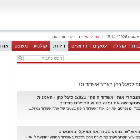
|
המייל האדום
|
לפרסום באתר
ות
קהילה
עסקים
דרושים
דירות
קולנוע
משפט
אודו
ת לסיגל כהן באתר אשדוד נט
מנבחרי אות "אשדוד היפה" 2021: סיגל כהן - האמנית
מקדישה את זמנה בסיוע לחיילים בודדים
כל יום נפרסם את זוכי אות "אשדוד היפה 2021" של אתר אשדוד נט (ל...
מוצ"ש: מופע סטנד-אפ מוזיקלי במונארט
מוצ"ש הקרוב ייערך במונארט מרכז תרבות באשדוד המופע "הופעת לוואי" -