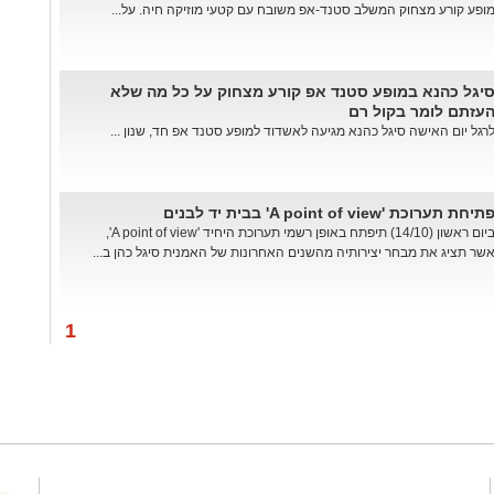
ופע קורע מצחוק המשלב סטנד-אפ משובח עם קטעי מוזיקה חיה. על...
יגל כהנא במופע סטנד אפ קורע מצחוק על כל מה שלא
עזתם לומר בקול רם
רגל יום האישה סיגל כהנא מגיעה לאשדוד למופע סטנד אפ חד, שנון ...
תיחת תערוכת 'A point of view' בבית יד לבנים
ביום ראשון (14/10) תיפתח באופן רשמי תערוכת היחיד 'A point of view',
שר תציג את מבחר יצירותיה מהשנים האחרונות של האמנית סיגל כהן ב...
1