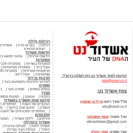
רכילות ולילה
רכילות
בום או טרח
אשדודים
יוצאים מהארון
חדשות אשדוד
חדשות ארציות
ארגוני הפשע ב
מסעדות
מסעדות בשריות
מסעדות חלביו
אוכל ביתי
מסעדות אסיאתיות
מרוקאיות ומזרחיות
מסעדות לפי
שף/גורמה
אוכל רחוב
הודעות לאתר אשדוד נט ניתן לשלוח בדוא"ל -
תרבות ובידור
info
@isnet.co.i
l
לאירועי התרבות והמופעים בעיר
ספורט
-
ענפים נוספים
ספורט נוער
כד
צוות אשדוד נט:
מגזין
כתבות
אנשים
תמונות מספר
סיכום שנת תשפ"ג באשדוד
מו"ל ועורך ראשי:
אייל בן שמחון
הגיבורים של השנה
הסיפורים ה
ebs@isnet.co.il
תשפ"ג
סיכום שנה בחינוך
סי
הסיפורים המכעיסים של השנה
-
אלבומים
עורך משנה:
עופר אשטוקר
אירועים
לילות אשדוד
תמונת 
oferashtoker@gmail.com
אשדוד בקהילה
אשדוד היפה
פעילות עירונית
-
היפה"
קהילת העיר נפרדת
עורך ספורט:
שחר כחלון