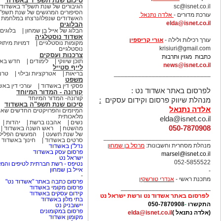
סיכום שנת תשפ"ד באשדוד
sc@isnet.co.il
הגיבורים של שנת תשפ"ד באשדוד
הסיפורים המרגשים של שנת תשפ"
עורכת מדורים -
אלדה נתנאל
האשדודים שנפלו/נרצחו במלחמת ח
elda@isnet.co.il
הבלוגים
הבלוג של אייל בן שמחון
בלוגים
-
אשדוד נוסטלגיה
עורך רכילות ולילה -
אורי קריספין
מקומות נוסטלגיים
דמויות מיתול
krisiuri@gmail.com
נוסטלגיים
צרכנות ועסקים
כתבות מגזין ותרבות
תוכן שיווקי
לימודים
חדש באש
news@isnet.co.il
לייף סטייל
____________________________
בריאות
אטרקציות ובילוי
טרנ
משפט
פסקי דין באשדוד
עורכי דין באש
לפרסום באתר אשדוד נט :
קורונה - המדור המיוחד
קורונה- המדור המיוחד
מנהלת שיווק פרסום וקידום עסקים
:
סיכום שנת תשפ"ה באשדוד
אלדה נתנאל
המיזמים והפרויקטים החדשים שא
מלאכותית
elda@isnet.co.il
נשים
אהבנו ברשת
יהדות
050-7870908
מהשטח
ראש השנה באשדוד
של שנת תשעט
המעשים הפלילי
_______________________________
סרטים באשדוד
חינוך באשדוד
מנהלת מסחרית וחשבונות:
מרסל בן שמחו
ן
נדל"ן באשדוד
פרסום עסק באשדוד
marsel@isnet.co.il
ישראל נט
052-5855522
נטיפס - רשת חברתית לטיפים והמל
אייל בן שמחון
-
-
מתכנת ראשי -
אנדרי טורשקין
פרסום כתבה באתר "אשדוד נט"
__________________________
פרסום מקומי באשדוד
קידום עסקים באשדוד
לפרסום באתר אשדוד נט ורשת ישראל נט
בתי מלון באשדוד
התקשרו
-
050-7870908
יישובניק נט
פרסום במקומונים
(אלדה נתנאל )
elda@isnet.co.il
מקומון אשדוד