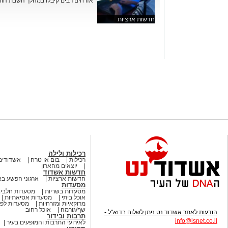
אזרחים רבים קיבלו במהלך השבת הודע
חדשות ארציות
רכילות ולילה
רכילות
בום או טרח
אשדודים
יוצאים מהארון
חדשות אשדוד
חדשות ארציות
ארגוני הפשע ב
מסעדות
מסעדות בשריות
מסעדות חלביו
אוכל ביתי
מסעדות אסיאתיות
מרוקאיות ומזרחיות
מסעדות לפי
שף/גורמה
אוכל רחוב
הודעות לאתר אשדוד נט ניתן לשלוח בדוא"ל -
תרבות ובידור
info
@isnet.co.i
l
לאירועי התרבות והמופעים בעיר