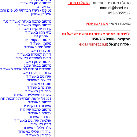
מנהלת מסחרית וחשבונות:
מרסל בן שמחו
ן
פרסום עסק באשדוד
ישראל נט
marsel@isnet.co.il
נטיפס - רשת חברתית לטיפים והמל
052-5855522
אייל בן שמחון
-
-
פרסום כתבה באתר "אשדוד נט"
מתכנת ראשי -
אנדרי טורשקין
פרסום מקומי באשדוד
__________________________
קידום עסקים באשדוד
בתי מלון באשדוד
לפרסום באתר אשדוד נט ורשת ישראל נט
יישובניק נט
התקשרו
-
050-7870908
פרסום במקומונים
מקומון אשדוד
(אלדה נתנאל )
elda@isnet.co.il
משלוחים באשדוד
מסעדות באשדוד
דירות למכירה באשדוד
דירות להשכרה באשדוד
פרסום עסק באשדוד
פרסום בבאר שבע
משרדים וחנויות להשכרה באשדוד
שרותי בריאות באשדוד
אירועים באשדוד
דרושים באשדוד
חוגים באשדוד
ארנונה באשדוד
עורכי דין באשדוד
שערים חשמליים באשדוד
Netips -רשת חברתית לחכמת ההמונים
פרסום באשדוד
אשדוד נט ויקיפדיה
פרסום כתבה שיווקית
עבודה באשדוד
כתבה באשדוד
אולמות אירועים באשדוד
דירה באשדוד
עו"ד פלילי באשדוד
עורך דין פלילי באשדוד
עורך דין באשדוד