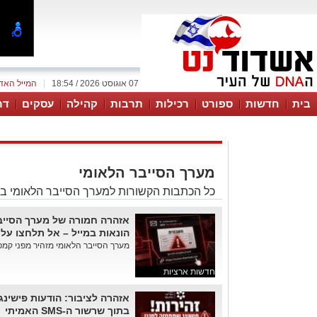
07 אוגוסט 2026 / 18:54
|
המייל האד
בית
חדשות
ספורט
רכילות
תרבות
קהילה
עסקים
דר
מערך הסייבר הלאומי
כל הכתבות הקשורות למערך הסייבר הלאומי ב
אזהרה חמורה של מערך הסייב
הונאות במייל – אל תלחצו על
מערך הסייבר הלאומי מזהיר מפני קמפיי
חדשות ארציות
אזהרה לציבור: הודעות פישינג
בתוך שרשור ה-SMS האמיתי