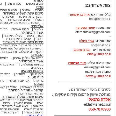
ספורט
-
ענפים נוספים
ספורט נוער
כד
צוות אשדוד נט:
מגזין
כתבות
אנשים
תמונות מספר
סיכום שנת תשפ"ג באשדוד
מו"ל ועורך ראשי:
אייל בן שמחון
הגיבורים של השנה
הסיפורים ה
ebs@isnet.co.il
תשפ"ג
סיכום שנה בחינוך
סי
הסיפורים המכעיסים של השנה
-
אלבומים
עורך משנה:
עופר אשטוקר
אירועים
לילות אשדוד
תמונת 
oferashtoker@gmail.com
אשדוד בקהילה
אשדוד היפה
פעילות עירונית
-
היפה"
קהילת העיר נפרדת
עורך ספורט:
שחר כחלון
סיכום שנת תשפ"ד באשדוד
sc@isnet.co.il
הגיבורים של שנת תשפ"ד באשדוד
הסיפורים המרגשים של שנת תשפ"
עורכת מדורים -
אלדה נתנאל
האשדודים שנפלו/נרצחו במלחמת ח
elda@isnet.co.il
הבלוגים
הבלוג של אייל בן שמחון
בלוגים
-
אשדוד נוסטלגיה
עורך רכילות ולילה -
אורי קריספין
מקומות נוסטלגיים
דמויות מיתול
krisiuri@gmail.com
נוסטלגיים
צרכנות ועסקים
כתבות מגזין ותרבות
תוכן שיווקי
לימודים
חדש באש
news@isnet.co.il
לייף סטייל
____________________________
בריאות
אטרקציות ובילוי
טרנ
משפט
פסקי דין באשדוד
עורכי דין באש
לפרסום באתר אשדוד נט :
קורונה - המדור המיוחד
קורונה- המדור המיוחד
מנהלת שיווק פרסום וקידום עסקים
:
סיכום שנת תשפ"ה באשדוד
אלדה נתנאל
המיזמים והפרויקטים החדשים שא
נשים
אהבנו ברשת
יהדות
elda@isnet.co.il
מהשטח
ראש השנה באשדוד
050-7870908
של שנת תשעט
המעשים הפלילי
סרטים באשדוד
חינוך באשדוד
_______________________________
נדל"ן באשדוד