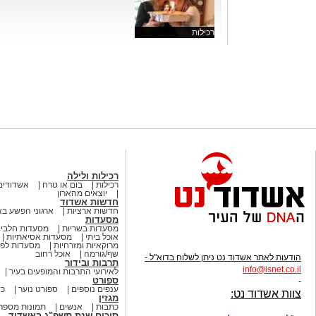
רכילות
רכילות ולילה
רכילות
בום או טרח
אשדודים
יוצאים מהארון
חדשות אשדוד
חדשות ארציות
ארגוני הפשע ב
מסעדות
מסעדות בשריות
מסעדות חלביו
אוכל ביתי
מסעדות אסיאתיות
מרוקאיות ומזרחיות
מסעדות לפי
שף/גורמה
אוכל רחוב
הודעות לאתר אשדוד נט ניתן לשלוח בדוא"ל -
תרבות ובידור
info
@isnet.co.i
l
לאירועי התרבות והמופעים בעיר
ספורט
-
ענפים נוספים
ספורט נוער
כד
צוות אשדוד נט:
מגזין
כתבות
אנשים
תמונות מספר
סיכום שנת תשפ"ג באשדוד