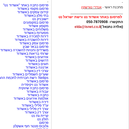
-
-
פרסום כתבה באתר "אשדוד נט"
מתכנת ראשי -
אנדרי טורשקין
פרסום מקומי באשדוד
__________________________
קידום עסקים באשדוד
בתי מלון באשדוד
לפרסום באתר אשדוד נט ורשת ישראל נט
יישובניק נט
התקשרו
-
050-7870908
פרסום במקומונים
מקומון אשדוד
(אלדה נתנאל )
elda@isnet.co.il
משלוחים באשדוד
מסעדות באשדוד
דירות למכירה באשדוד
דירות להשכרה באשדוד
פרסום עסק באשדוד
פרסום בבאר שבע
משרדים וחנויות להשכרה באשדוד
שרותי בריאות באשדוד
אירועים באשדוד
דרושים באשדוד
חוגים באשדוד
ארנונה באשדוד
עורכי דין באשדוד
שערים חשמליים באשדוד
Netips -רשת חברתית לחכמת ההמונים
פרסום באשדוד
אשדוד נט ויקיפדיה
פרסום כתבה שיווקית
עבודה באשדוד
כתבה באשדוד
אולמות אירועים באשדוד
דירה באשדוד
עו"ד פלילי באשדוד
עורך דין פלילי באשדוד
עורך דין באשדוד
קריית גת נט
חולון נט
פרסום
גלובוס סנטר חוף אשקלון