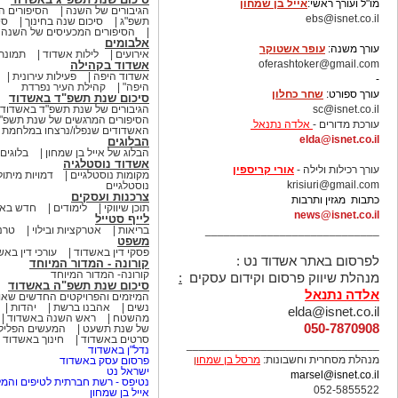
מו"ל ועורך ראשי:
אייל בן שמחון
הגיבורים של השנה
הסיפורים ה
ebs@isnet.co.il
תשפ"ג
סיכום שנה בחינוך
סי
הסיפורים המכעיסים של השנה
-
אלבומים
עורך משנה:
עופר אשטוקר
אירועים
לילות אשדוד
תמונת 
oferashtoker@gmail.com
אשדוד בקהילה
אשדוד היפה
פעילות עירונית
-
היפה"
קהילת העיר נפרדת
עורך ספורט:
שחר כחלון
סיכום שנת תשפ"ד באשדוד
sc@isnet.co.il
הגיבורים של שנת תשפ"ד באשדוד
הסיפורים המרגשים של שנת תשפ"
עורכת מדורים -
אלדה נתנאל
האשדודים שנפלו/נרצחו במלחמת ח
elda@isnet.co.il
הבלוגים
הבלוג של אייל בן שמחון
בלוגים
-
אשדוד נוסטלגיה
עורך רכילות ולילה -
אורי קריספין
מקומות נוסטלגיים
דמויות מיתול
krisiuri@gmail.com
נוסטלגיים
צרכנות ועסקים
כתבות מגזין ותרבות
תוכן שיווקי
לימודים
חדש באש
news@isnet.co.il
לייף סטייל
____________________________
בריאות
אטרקציות ובילוי
טרנ
משפט
פסקי דין באשדוד
עורכי דין באש
לפרסום באתר אשדוד נט :
קורונה - המדור המיוחד
קורונה- המדור המיוחד
מנהלת שיווק פרסום וקידום עסקים
:
סיכום שנת תשפ"ה באשדוד
אלדה נתנאל
המיזמים והפרויקטים החדשים שא
נשים
אהבנו ברשת
יהדות
elda@isnet.co.il
מהשטח
ראש השנה באשדוד
050-7870908
של שנת תשעט
המעשים הפלילי
סרטים באשדוד
חינוך באשדוד
_______________________________
נדל"ן באשדוד
מנהלת מסחרית וחשבונות:
מרסל בן שמחו
ן
פרסום עסק באשדוד
ישראל נט
marsel@isnet.co.il
נטיפס - רשת חברתית לטיפים והמל
052-5855522
אייל בן שמחון