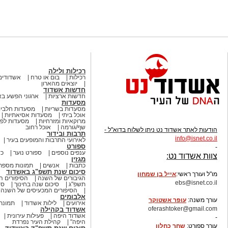
רכילות ולילה
רכילות
בום או טרח
אשדודים
יוצאים מהארון
חדשות אשדוד
חדשות ארציות
ארגוני הפשע ב
מסעדות
מסעדות בשריות
מסעדות חלביו
אוכל ביתי
מסעדות אסיאתיות
מרוקאיות ומזרחיות
מסעדות לפי
שף/גורמה
אוכל רחוב
הודעות לאתר אשדוד נט ניתן לשלוח בדוא"ל -
תרבות ובידור
info
@isnet.co.i
l
לאירועי התרבות והמופעים בעיר
ספורט
-
ענפים נוספים
ספורט נוער
כד
צוות אשדוד נט:
מגזין
כתבות
אנשים
תמונות מספר
סיכום שנת תשפ"ג באשדוד
מו"ל ועורך ראשי:
אייל בן שמחון
הגיבורים של השנה
הסיפורים ה
ebs@isnet.co.il
תשפ"ג
סיכום שנה בחינוך
סי
הסיפורים המכעיסים של השנה
-
אלבומים
עורך משנה:
עופר אשטוקר
אירועים
לילות אשדוד
תמונת 
oferashtoker@gmail.com
אשדוד בקהילה
אשדוד היפה
פעילות עירונית
-
היפה"
קהילת העיר נפרדת
עורך ספורט:
שחר כחלון