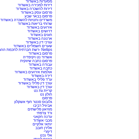
מסעדות באשדוד
דירות למכירה באשדוד
דירות להשכרה באשדוד
פרסום עסק באשדוד
פרסום בבאר שבע
משרדים וחנויות להשכרה באשדוד
שרותי בריאות באשדוד
אירועים באשדוד
דרושים באשדוד
חוגים באשדוד
ארנונה באשדוד
עורכי דין באשדוד
שערים חשמליים באשדוד
Netips -רשת חברתית לחכמת ההמונים
פרסום באשדוד
אשדוד נט ויקיפדיה
פרסום כתבה שיווקית
עבודה באשדוד
כתבה באשדוד
אולמות אירועים באשדוד
דירה באשדוד
עו"ד פלילי באשדוד
עורך דין פלילי באשדוד
עורך דין באשדוד
קריית גת נט
חולון נט
פרסום
גלובוס סנטר חוף אשקלון
אביגיל רביבו
מוזיאון פלישתים
ורד צרפתי
עדנה חקאני
מכבי אשדוד
יוחאי אלקיים
אלירן חובב
דימרי
אלי נכט