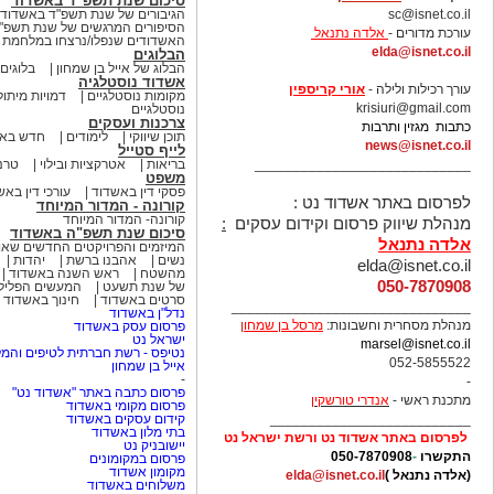
סיכום שנת תשפ"ד באשדוד
sc@isnet.co.il
הגיבורים של שנת תשפ"ד באשדוד
הסיפורים המרגשים של שנת תשפ"
עורכת מדורים -
אלדה נתנאל
האשדודים שנפלו/נרצחו במלחמת ח
elda@isnet.co.il
הבלוגים
הבלוג של אייל בן שמחון
בלוגים
-
אשדוד נוסטלגיה
עורך רכילות ולילה -
אורי קריספין
מקומות נוסטלגיים
דמויות מיתול
krisiuri@gmail.com
נוסטלגיים
צרכנות ועסקים
כתבות מגזין ותרבות
תוכן שיווקי
לימודים
חדש באש
news@isnet.co.il
לייף סטייל
____________________________
בריאות
אטרקציות ובילוי
טרנ
משפט
פסקי דין באשדוד
עורכי דין באש
לפרסום באתר אשדוד נט :
קורונה - המדור המיוחד
קורונה- המדור המיוחד
מנהלת שיווק פרסום וקידום עסקים
:
סיכום שנת תשפ"ה באשדוד
אלדה נתנאל
המיזמים והפרויקטים החדשים שא
נשים
אהבנו ברשת
יהדות
elda@isnet.co.il
מהשטח
ראש השנה באשדוד
050-7870908
של שנת תשעט
המעשים הפלילי
סרטים באשדוד
חינוך באשדוד
_______________________________
נדל"ן באשדוד
מנהלת מסחרית וחשבונות:
מרסל בן שמחו
ן
פרסום עסק באשדוד
ישראל נט
marsel@isnet.co.il
נטיפס - רשת חברתית לטיפים והמל
052-5855522
אייל בן שמחון
-
-
פרסום כתבה באתר "אשדוד נט"
מתכנת ראשי -
אנדרי טורשקין
פרסום מקומי באשדוד
__________________________
קידום עסקים באשדוד
בתי מלון באשדוד
לפרסום באתר אשדוד נט ורשת ישראל נט
יישובניק נט
התקשרו
-
050-7870908
פרסום במקומונים
מקומון אשדוד
(אלדה נתנאל )
elda@isnet.co.il
משלוחים באשדוד