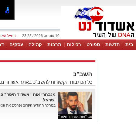
10 אוגוסט 2026 / 23:23
|
המייל האד
בית
חדשות
ספורט
רכילות
תרבות
קהילה
עסקים
דר
השב"כ
כל הכתבות הקשורות להשב"כ באתר אשדוד נט
ישראל
במהלך החודש הקרוב נפרסם את זוכי אות "אש
זוכי "אות אשדוד היפה"