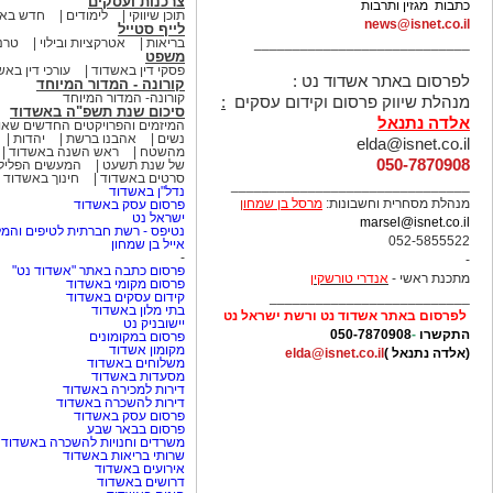
צרכנות ועסקים
כתבות מגזין ותרבות
תוכן שיווקי
לימודים
חדש באש
news@isnet.co.il
לייף סטייל
____________________________
בריאות
אטרקציות ובילוי
טרנ
משפט
פסקי דין באשדוד
עורכי דין באש
לפרסום באתר אשדוד נט :
קורונה - המדור המיוחד
קורונה- המדור המיוחד
מנהלת שיווק פרסום וקידום עסקים
:
סיכום שנת תשפ"ה באשדוד
אלדה נתנאל
המיזמים והפרויקטים החדשים שא
נשים
אהבנו ברשת
יהדות
elda@isnet.co.il
מהשטח
ראש השנה באשדוד
050-7870908
של שנת תשעט
המעשים הפלילי
סרטים באשדוד
חינוך באשדוד
_______________________________
נדל"ן באשדוד
מנהלת מסחרית וחשבונות:
מרסל בן שמחו
ן
פרסום עסק באשדוד
ישראל נט
marsel@isnet.co.il
נטיפס - רשת חברתית לטיפים והמל
052-5855522
אייל בן שמחון
-
-
פרסום כתבה באתר "אשדוד נט"
מתכנת ראשי -
אנדרי טורשקין
פרסום מקומי באשדוד
__________________________
קידום עסקים באשדוד
בתי מלון באשדוד
לפרסום באתר אשדוד נט ורשת ישראל נט
יישובניק נט
התקשרו
-
050-7870908
פרסום במקומונים
מקומון אשדוד
(אלדה נתנאל )
elda@isnet.co.il
משלוחים באשדוד
מסעדות באשדוד
דירות למכירה באשדוד
דירות להשכרה באשדוד
פרסום עסק באשדוד
פרסום בבאר שבע
משרדים וחנויות להשכרה באשדוד
שרותי בריאות באשדוד
אירועים באשדוד
דרושים באשדוד