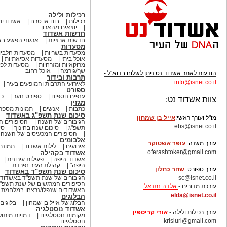
רכילות ולילה
רכילות
בום או טרח
אשדודים
יוצאים מהארון
חדשות אשדוד
חדשות ארציות
ארגוני הפשע ב
מסעדות
מסעדות בשריות
מסעדות חלביו
אוכל ביתי
מסעדות אסיאתיות
מרוקאיות ומזרחיות
מסעדות לפי
שף/גורמה
אוכל רחוב
הודעות לאתר אשדוד נט ניתן לשלוח בדוא"ל -
תרבות ובידור
info
@isnet.co.i
l
לאירועי התרבות והמופעים בעיר
ספורט
-
ענפים נוספים
ספורט נוער
כד
צוות אשדוד נט:
מגזין
כתבות
אנשים
תמונות מספר
סיכום שנת תשפ"ג באשדוד
מו"ל ועורך ראשי:
אייל בן שמחון
הגיבורים של השנה
הסיפורים ה
ebs@isnet.co.il
תשפ"ג
סיכום שנה בחינוך
סי
הסיפורים המכעיסים של השנה
-
אלבומים
עורך משנה:
עופר אשטוקר
אירועים
לילות אשדוד
תמונת 
oferashtoker@gmail.com
אשדוד בקהילה
אשדוד היפה
פעילות עירונית
-
היפה"
קהילת העיר נפרדת
עורך ספורט:
שחר כחלון
סיכום שנת תשפ"ד באשדוד
sc@isnet.co.il
הגיבורים של שנת תשפ"ד באשדוד
הסיפורים המרגשים של שנת תשפ"
עורכת מדורים -
אלדה נתנאל
האשדודים שנפלו/נרצחו במלחמת ח
elda@isnet.co.il
הבלוגים
הבלוג של אייל בן שמחון
בלוגים
-
אשדוד נוסטלגיה
עורך רכילות ולילה -
אורי קריספין
מקומות נוסטלגיים
דמויות מיתול
krisiuri@gmail.com
נוסטלגיים