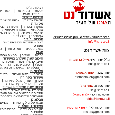
רכילות ולילה
רכילות
בום או טרח
אשדודים
יוצאים מהארון
חדשות אשדוד
חדשות ארציות
ארגוני הפשע ב
מסעדות
מסעדות בשריות
מסעדות חלביו
אוכל ביתי
מסעדות אסיאתיות
מרוקאיות ומזרחיות
מסעדות לפי
שף/גורמה
אוכל רחוב
הודעות לאתר אשדוד נט ניתן לשלוח בדוא"ל -
תרבות ובידור
info
@isnet.co.i
l
לאירועי התרבות והמופעים בעיר
ספורט
-
ענפים נוספים
ספורט נוער
כד
צוות אשדוד נט:
מגזין
כתבות
אנשים
תמונות מספר
סיכום שנת תשפ"ג באשדוד
מו"ל ועורך ראשי:
אייל בן שמחון
הגיבורים של השנה
הסיפורים ה
ebs@isnet.co.il
תשפ"ג
סיכום שנה בחינוך
סי
הסיפורים המכעיסים של השנה
-
אלבומים
עורך משנה:
עופר אשטוקר
אירועים
לילות אשדוד
תמונת 
oferashtoker@gmail.com
אשדוד בקהילה
אשדוד היפה
פעילות עירונית
-
היפה"
קהילת העיר נפרדת
עורך ספורט:
שחר כחלון
סיכום שנת תשפ"ד באשדוד
sc@isnet.co.il
הגיבורים של שנת תשפ"ד באשדוד
הסיפורים המרגשים של שנת תשפ"
עורכת מדורים -
אלדה נתנאל
האשדודים שנפלו/נרצחו במלחמת ח
elda@isnet.co.il
הבלוגים
הבלוג של אייל בן שמחון
בלוגים
-
אשדוד נוסטלגיה
עורך רכילות ולילה -
אורי קריספין
מקומות נוסטלגיים
דמויות מיתול
krisiuri@gmail.com
נוסטלגיים