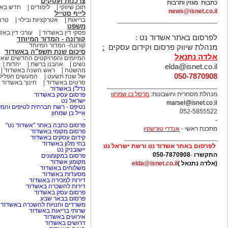
צרכנות ועסקים
כתבות מגזין ותרבות
תוכן שיווקי
לימודים
חדש באש
news@isnet.co.il
לייף סטייל
____________________________
בריאות
אטרקציות ובילוי
טרנ
משפט
פסקי דין באשדוד
עורכי דין באש
לפרסום באתר אשדוד נט :
קורונה - המדור המיוחד
קורונה- המדור המיוחד
מנהלת שיווק פרסום וקידום עסקים
:
סיכום שנת תשפ"ה באשדוד
אלדה נתנאל
המיזמים והפרויקטים החדשים שא
נשים
אהבנו ברשת
יהדות
elda@isnet.co.il
מהשטח
ראש השנה באשדוד
050-7870908
של שנת תשעט
המעשים הפלילי
סרטים באשדוד
חינוך באשדוד
_______________________________
נדל"ן באשדוד
מנהלת מסחרית וחשבונות:
מרסל בן שמחו
ן
פרסום עסק באשדוד
ישראל נט
marsel@isnet.co.il
נטיפס - רשת חברתית לטיפים והמל
052-5855522
אייל בן שמחון
-
-
פרסום כתבה באתר "אשדוד נט"
מתכנת ראשי -
אנדרי טורשקין
פרסום מקומי באשדוד
__________________________
קידום עסקים באשדוד
בתי מלון באשדוד
לפרסום באתר אשדוד נט ורשת ישראל נט
יישובניק נט
התקשרו
-
050-7870908
פרסום במקומונים
מקומון אשדוד
(אלדה נתנאל )
elda@isnet.co.il
משלוחים באשדוד
מסעדות באשדוד
דירות למכירה באשדוד
דירות להשכרה באשדוד
פרסום עסק באשדוד
פרסום בבאר שבע
משרדים וחנויות להשכרה באשדוד
שרותי בריאות באשדוד
אירועים באשדוד
דרושים באשדוד