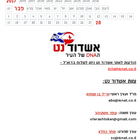
2017
2018
2019
2020
2021
2022
2023
2024
2025
2026
פבר
דצמ
נוב
אוק
ספט
אוג
יול
יונ
מאי
אפר
מרץ
ינו
1
2
3
4
5
6
7
8
9
10
11
12
13
14
15
16
28
17
18
19
20
21
22
23
24
25
26
27
הודעות לאתר אשדוד נט ניתן לשלוח בדוא"ל -
info
@isnet.co.i
l
-
צוות אשדוד נט:
מו"ל ועורך ראשי:
אייל בן שמחון
ebs@isnet.co.il
-
עורך משנה:
עופר אשטוקר
oferashtoker@gmail.com
-
עורך ספורט:
שחר כחלון
sc@isnet.co.il