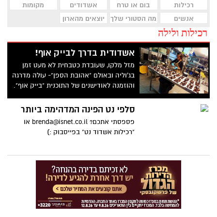
רכילות
בום או טרח
אשדודים
מקומות
אנשים
מה הסטורי שלך
יוצאים מהארון
רכילות ולילה
אשדודית בדרך לבייק אוף!
מזל מלקו, שעובדת כטבחית לא מעט זמן
בג'וליה ובאולם "אהובת הספן"- עולה מדרגה
והוזמנה לאודישנים של התוכנית "בייק אוף".
תומכים ומאמינים בך!!
סלפי נט הפינה המדהימה ביותר
פספסתי אתכם?
brenda@isnet.co.il
או
"רכילות אשדוד נט" בפייסבוק :)