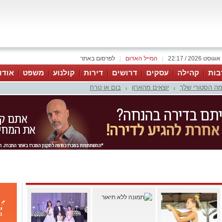
|
המייל האדום
|
לפרסום באתר
בות
קהילה
עסקים
דרושים
דירות
קולנוע
משפט
אודו
ה הסטורי שלך
יוצאים מהארון
בום או טרח
|
|