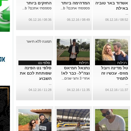
אשדוד באר טוביה
המדהימה ביותר
החזקים ביותר
באילת
פספסתי אתכם? b...
פספסתי אתכם? b...
...
08:36 / 06.12.16
08:49 / 06.12.16
08:52 / 06.12.16
רכילות
רכילות
סלפי-נט
טל מדינה ויובל
נתנאל חמיאס
סלפי נט הפינה
מוזס- עכשיו זה
וצה"ל- כבר לא!
שפותחת לכם את
לתמיד
השבוע
אחרי 3 וחצי שנים...
...
...
11:28 / 04.12.16
11:35 / 04.12.16
11:37 / 04.12.16