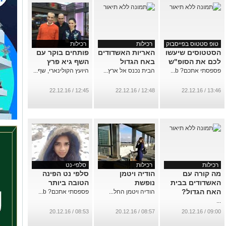
טופ סטטוס בפייסבוק
רכילות
רכילות
הסטטוסים שיעשו
האריות האשדודים
פותחים בוקר עם
לכם את הסופ"ש
באח הגדול
השף גיא פרץ
פספסתי אתכם? b...
הבית נכנס אל ארץ...
​היועץ הקולינארי​, שף...
12:45 / 22.12.16
12:48 / 22.12.16
13:46 / 22.12.16
רכילות
רכילות
סלפי-נט
מה קורה עם
הודיה ויטמן
סלפי נט הפינה
האשדודים בבית
נופשת
הטובה ביותר
האח הגדול?
הודיה ויטמן החל...
פספסתי אתכם? b...
...
08:53 / 20.12.16
08:57 / 20.12.16
09:00 / 20.12.16