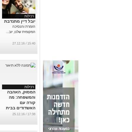
רכילות
יובל דיין מתנדבת
הזמרת והנסיכה
המקומית שלנו, יוב...
15:40 / 27.12.16
רכילות
המסוק, האהבה
והמשפחה: מה
קורה עם
האשדודים בבית
האח?
17:38 / 25.12.16
...