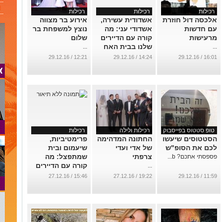
רכילות
רכילות
רכילות
אלכסה דול חוזרת
אשדודית עשירה,
אירוע בר מצווה
עם חדשות
אשדודי עני: מה
נוצץ למשפחת בר
מרעישות
קורה עם הדיירים
שלום
שלנו בבית האח
...
...
הגדול?
12:21 / 29.12.16
14:24 / 29.12.16
16:01 / 29.12.16
...
טופ סטטוס בפייסבוק
רכילות ולילה
רכילות
הסטטוסים שיעשו
החתונה המדהימה
פרימטיביות,
לכם את הסופ"ש
של אדי ועדי
שיעמום ובית
צרפתי
שמתפצל: מה
פספסתי אתכם? b...
קורה עם הדיירים
...
שלנו באח?
15:46 / 27.12.16
19:22 / 27.12.16
11:59 / 29.12.16
...