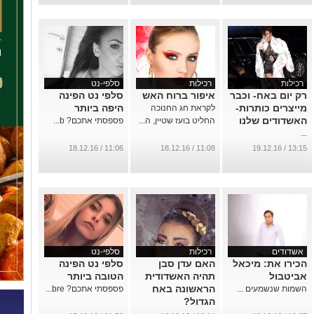
רכילות
רכילות
סלפי-נט
רק יום באח- וכבר
איפור ברוח האש
סלפי נט הפינה
מייצרים כותרות-
היפה ביותר
לקראת חג החנוכה
האשדודים שלנו
החליט בועז שטיין, ה...
פספסתי אתכם? b...
...
11:06 / 18.12.16
11:08 / 18.12.16
13:15 / 19.12.16
אשדודים
רכילות
סלפי-נט
הכירו את: מיכאל
האם עדן סבן
סלפי נט הפינה
אביטבול
תהיה האשדודית
הטובה ביותר
הראשונה באח
השמות שנשמעים ...
פספסתי אתכם? bre...
הגדול?