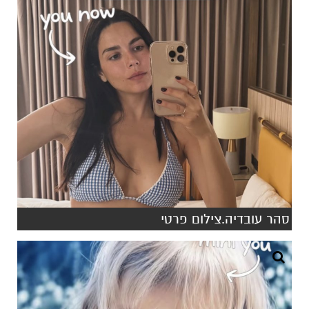
סהר עובדיה.צילום פרטי