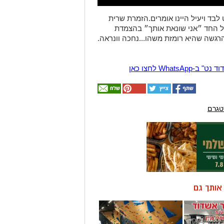
בד ויעיל היינו אומרים.הזמרת שרית
ל החד ״אני שונאת אותך״ בהצמדת
הרגשה שהיא רומזת משהו...נחכה וונראה.
Wha לחצו כאן
טגרם
ן אותך גם