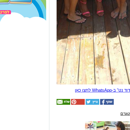
Wha לחצו כאן
טגרם
אולי
יעניין