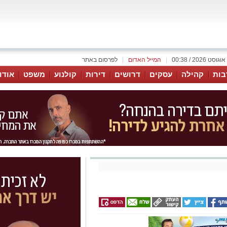
|
המייל האדום
|
לפרסום באתר
בות
קהילה
עסקים
דרושים
דירות
קולנוע
משפט
אודו