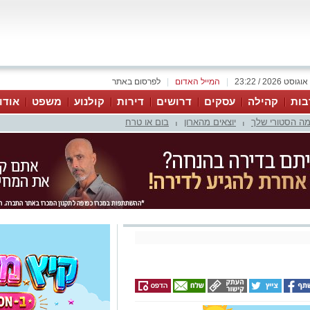
|
המייל האדום
|
לפרסום באתר
בות
קהילה
עסקים
דרושים
דירות
קולנוע
משפט
אודו
ה הסטורי שלך
יוצאים מהארון
בום או טרח
|
|