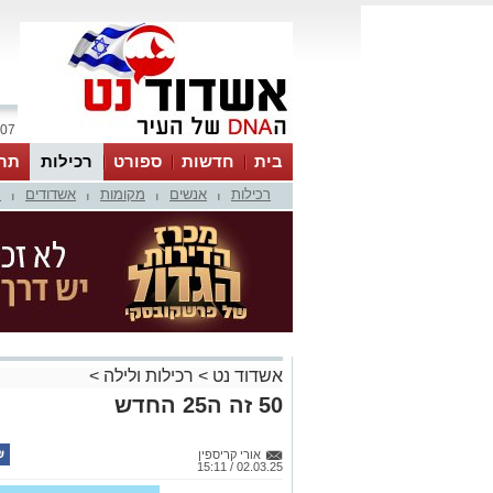
07 אוגוסט 2026 / 23:22
בית
חדשות
ספורט
רכילות
תר
רכילות
אנשים
מקומות
אשדודים
מ
|
|
|
|
אשדוד נט
>
רכילות ולילה
>
50 זה ה25 החדש
אורי קריספין
02.03.25 / 15:11