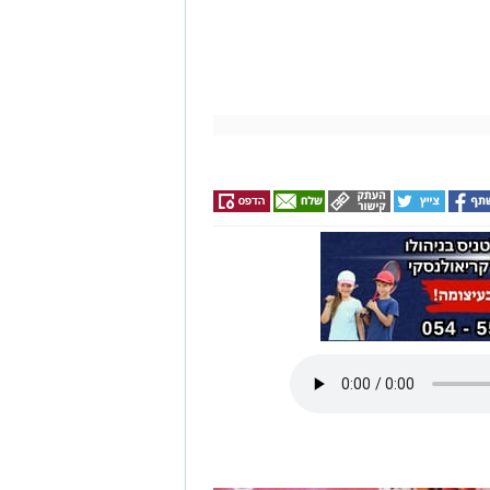
לכמה ואיזה ימים
להירשם!